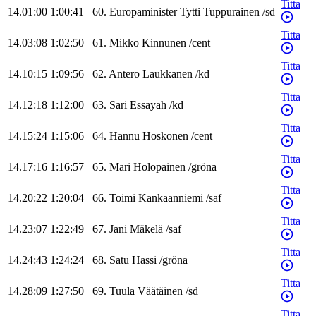
Titta
14.01:00
1:00:41
60
.
Europaminister
Tytti
Tuppurainen
/
sd
Titta
14.03:08
1:02:50
61
.
Mikko
Kinnunen
/
cent
Titta
14.10:15
1:09:56
62
.
Antero
Laukkanen
/
kd
Titta
14.12:18
1:12:00
63
.
Sari
Essayah
/
kd
Titta
14.15:24
1:15:06
64
.
Hannu
Hoskonen
/
cent
Titta
14.17:16
1:16:57
65
.
Mari
Holopainen
/
gröna
Titta
14.20:22
1:20:04
66
.
Toimi
Kankaanniemi
/
saf
Titta
14.23:07
1:22:49
67
.
Jani
Mäkelä
/
saf
Titta
14.24:43
1:24:24
68
.
Satu
Hassi
/
gröna
Titta
14.28:09
1:27:50
69
.
Tuula
Väätäinen
/
sd
Titta