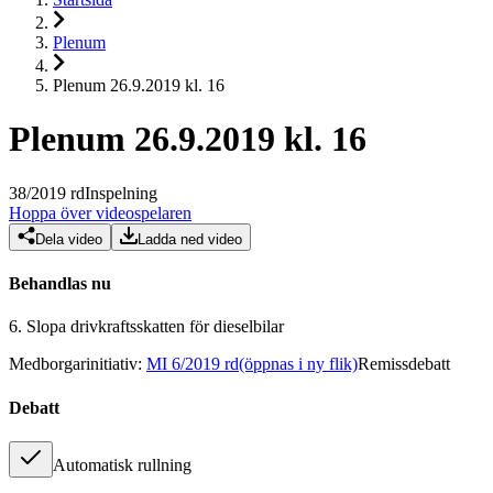
Plenum
Plenum 26.9.2019 kl. 16
Plenum 26.9.2019 kl. 16
38
/
2019
rd
Inspelning
Hoppa över videospelaren
Dela video
Ladda ned video
Behandlas nu
6.
Slopa drivkraftsskatten för dieselbilar
Medborgarinitiativ
:
MI 6/2019 rd
(öppnas i ny flik)
Remissdebatt
Debatt
Automatisk rullning