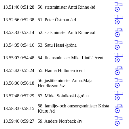
Titta
13.51:46
0:51:28
50
.
statsminister
Antti
Rinne
/
sd
Titta
13.52:56
0:52:38
51
.
Peter
Östman
/
kd
Titta
13.53:33
0:53:14
52
.
statsminister
Antti
Rinne
/
sd
Titta
13.54:35
0:54:16
53
.
Satu
Hassi
/
gröna
Titta
13.55:07
0:54:48
54
.
finansminister
Mika
Lintilä
/
cent
Titta
13.55:42
0:55:24
55
.
Hanna
Huttunen
/
cent
Titta
56
.
justitieminister
Anna-Maja
13.56:36
0:56:18
Henriksson
/
sv
Titta
13.57:48
0:57:29
57
.
Mirka
Soinikoski
/
gröna
Titta
58
.
familje- och omsorgsminister
Krista
13.58:33
0:58:15
Kiuru
/
sd
Titta
13.59:46
0:59:27
59
.
Anders
Norrback
/
sv