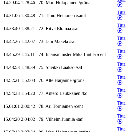
14.29:04
1:28:46
70
.
Mari
Holopainen
/
gröna
Titta
14.31:06
1:30:48
71
.
Timo
Heinonen
/
saml
Titta
14.38:40
1:38:21
72
.
Ritva
Elomaa
/
saf
Titta
14.42:26
1:42:07
73
.
Jani
Mäkelä
/
saf
Titta
14.45:29
1:45:11
74
.
finansminister
Mika
Lintilä
/
cent
Titta
14.48:58
1:48:39
75
.
Sheikki
Laakso
/
saf
Titta
14.52:21
1:52:03
76
.
Atte
Harjanne
/
gröna
Titta
14.54:38
1:54:20
77
.
Antero
Laukkanen
/
kd
Titta
15.01:01
2:00:42
78
.
Ari
Torniainen
/
cent
Titta
15.04:20
2:04:02
79
.
Vilhelm
Junnila
/
saf
Titta