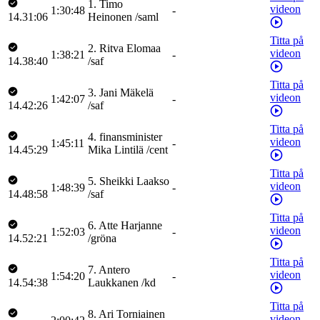
1
.
Timo
videon
1:30:48
-
14.31:06
Heinonen
/
saml
Titta på
2
.
Ritva
Elomaa
videon
1:38:21
-
14.38:40
/
saf
Titta på
3
.
Jani
Mäkelä
videon
1:42:07
-
14.42:26
/
saf
Titta på
4
.
finansminister
videon
1:45:11
-
14.45:29
Mika
Lintilä
/
cent
Titta på
5
.
Sheikki
Laakso
videon
1:48:39
-
14.48:58
/
saf
Titta på
6
.
Atte
Harjanne
videon
1:52:03
-
14.52:21
/
gröna
Titta på
7
.
Antero
videon
1:54:20
-
14.54:38
Laukkanen
/
kd
Titta på
8
.
Ari
Torniainen
videon