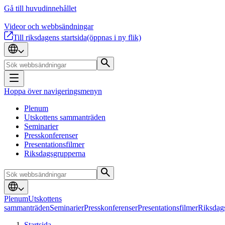
Gå till huvudinnehållet
Videor och webbsändningar
Till riksdagens startsida
(öppnas i ny flik)
Hoppa över navigeringsmenyn
Plenum
Utskottens sammanträden
Seminarier
Presskonferenser
Presentationsfilmer
Riksdagsgrupperna
Plenum
Utskottens
sammanträden
Seminarier
Presskonferenser
Presentationsfilmer
Riksdag
Startsida