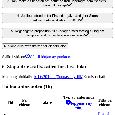
3.
Jani Mäkeläs begäran om befrielse från uppdraget som medlem i
bankfullmäktige
4.
Jubileumsfonden för Finlands självständighet Sitras
verksamhetsberättelse för 2018
5.
Regeringens proposition till riksdagen med förslag till lag om
temporär ändring av folkpensionslagen
6.
Slopa drivkraftsskatten för dieselbilar
Ställe i videon
Gå till början av punkten
6.
Slopa drivkraftsskatten för dieselbilar
Medborgarinitiativ
:
MI 6/2019 rd
(öppnas i ny flik)
Remissdebatt
Hållna anföranden (16)
Typ av anförande
På
Titta på
Tid
Talare
(öppnas i ny
videon
videon
flik)
Titta på