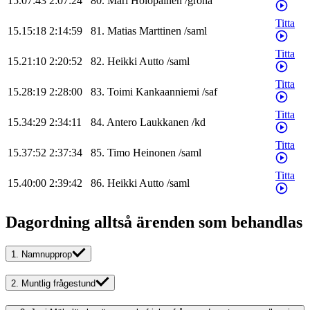
15.07:43
2:07:24
80
.
Mari
Holopainen
/
gröna
Titta
15.15:18
2:14:59
81
.
Matias
Marttinen
/
saml
Titta
15.21:10
2:20:52
82
.
Heikki
Autto
/
saml
Titta
15.28:19
2:28:00
83
.
Toimi
Kankaanniemi
/
saf
Titta
15.34:29
2:34:11
84
.
Antero
Laukkanen
/
kd
Titta
15.37:52
2:37:34
85
.
Timo
Heinonen
/
saml
Titta
15.40:00
2:39:42
86
.
Heikki
Autto
/
saml
Dagordning alltså ärenden som behandlas
1.
Namnupprop
2.
Muntlig frågestund