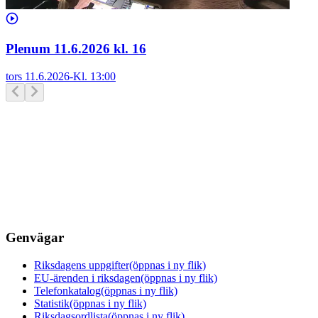
Plenum 11.6.2026 kl. 16
tors 11.6.2026
-
Kl.
13:00
Genvägar
Riksdagens uppgifter
(öppnas i ny flik)
EU-ärenden i riksdagen
(öppnas i ny flik)
Telefonkatalog
(öppnas i ny flik)
Statistik
(öppnas i ny flik)
Riksdagsordlista
(öppnas i ny flik)