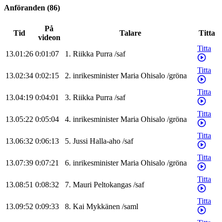
Anföranden
(
86
)
På
Tid
Talare
Titta
videon
Titta
13.01:26
0:01:07
1
.
Riikka
Purra
/
saf
Titta
13.02:34
0:02:15
2
.
inrikesminister
Maria
Ohisalo
/
gröna
Titta
13.04:19
0:04:01
3
.
Riikka
Purra
/
saf
Titta
13.05:22
0:05:04
4
.
inrikesminister
Maria
Ohisalo
/
gröna
Titta
13.06:32
0:06:13
5
.
Jussi
Halla-aho
/
saf
Titta
13.07:39
0:07:21
6
.
inrikesminister
Maria
Ohisalo
/
gröna
Titta
13.08:51
0:08:32
7
.
Mauri
Peltokangas
/
saf
Titta
13.09:52
0:09:33
8
.
Kai
Mykkänen
/
saml