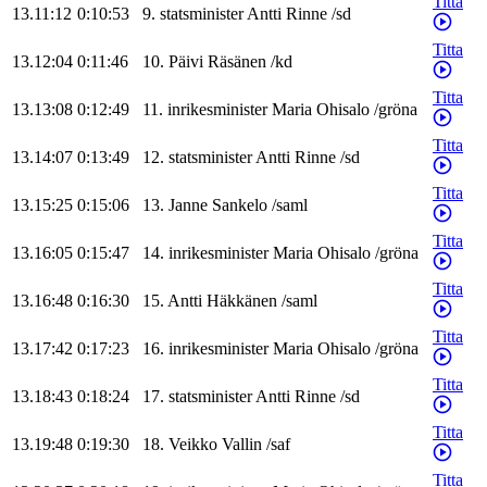
Titta
13.11:12
0:10:53
9
.
statsminister
Antti
Rinne
/
sd
Titta
13.12:04
0:11:46
10
.
Päivi
Räsänen
/
kd
Titta
13.13:08
0:12:49
11
.
inrikesminister
Maria
Ohisalo
/
gröna
Titta
13.14:07
0:13:49
12
.
statsminister
Antti
Rinne
/
sd
Titta
13.15:25
0:15:06
13
.
Janne
Sankelo
/
saml
Titta
13.16:05
0:15:47
14
.
inrikesminister
Maria
Ohisalo
/
gröna
Titta
13.16:48
0:16:30
15
.
Antti
Häkkänen
/
saml
Titta
13.17:42
0:17:23
16
.
inrikesminister
Maria
Ohisalo
/
gröna
Titta
13.18:43
0:18:24
17
.
statsminister
Antti
Rinne
/
sd
Titta
13.19:48
0:19:30
18
.
Veikko
Vallin
/
saf
Titta