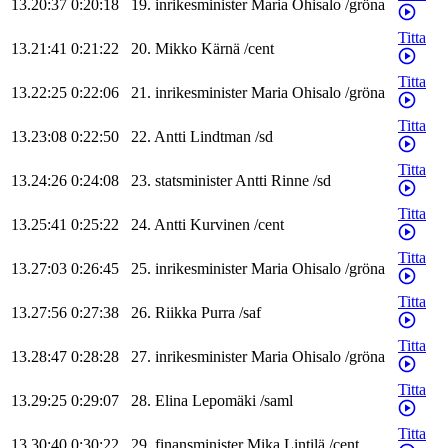
13.20:37
0:20:18
19
.
inrikesminister
Maria
Ohisalo
/
gröna
Titta
13.21:41
0:21:22
20
.
Mikko
Kärnä
/
cent
Titta
13.22:25
0:22:06
21
.
inrikesminister
Maria
Ohisalo
/
gröna
Titta
13.23:08
0:22:50
22
.
Antti
Lindtman
/
sd
Titta
13.24:26
0:24:08
23
.
statsminister
Antti
Rinne
/
sd
Titta
13.25:41
0:25:22
24
.
Antti
Kurvinen
/
cent
Titta
13.27:03
0:26:45
25
.
inrikesminister
Maria
Ohisalo
/
gröna
Titta
13.27:56
0:27:38
26
.
Riikka
Purra
/
saf
Titta
13.28:47
0:28:28
27
.
inrikesminister
Maria
Ohisalo
/
gröna
Titta
13.29:25
0:29:07
28
.
Elina
Lepomäki
/
saml
Titta
13.30:40
0:30:22
29
.
finansminister
Mika
Lintilä
/
cent