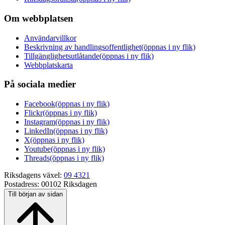
Om webbplatsen
Användarvillkor
Beskrivning av handlingsoffentlighet
(öppnas i ny flik)
Tillgänglighetsutlåtande
(öppnas i ny flik)
Webbplatskarta
På sociala medier
Facebook
(öppnas i ny flik)
Flickr
(öppnas i ny flik)
Instagram
(öppnas i ny flik)
LinkedIn
(öppnas i ny flik)
X
(öppnas i ny flik)
Youtube
(öppnas i ny flik)
Threads
(öppnas i ny flik)
Riksdagens växel:
09 4321
Postadress:
00102 Riksdagen
Till början av sidan