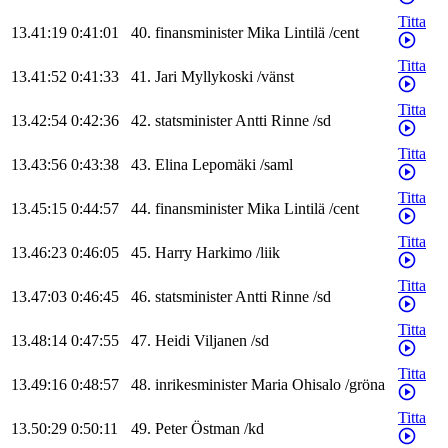
Titta
13.41:19
0:41:01
40
.
finansminister
Mika
Lintilä
/
cent
Titta
13.41:52
0:41:33
41
.
Jari
Myllykoski
/
vänst
Titta
13.42:54
0:42:36
42
.
statsminister
Antti
Rinne
/
sd
Titta
13.43:56
0:43:38
43
.
Elina
Lepomäki
/
saml
Titta
13.45:15
0:44:57
44
.
finansminister
Mika
Lintilä
/
cent
Titta
13.46:23
0:46:05
45
.
Harry
Harkimo
/
liik
Titta
13.47:03
0:46:45
46
.
statsminister
Antti
Rinne
/
sd
Titta
13.48:14
0:47:55
47
.
Heidi
Viljanen
/
sd
Titta
13.49:16
0:48:57
48
.
inrikesminister
Maria
Ohisalo
/
gröna
Titta
13.50:29
0:50:11
49
.
Peter
Östman
/
kd