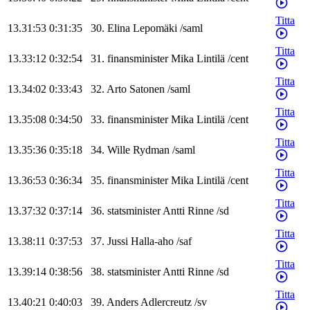
Titta
13.31:53
0:31:35
30
.
Elina
Lepomäki
/
saml
Titta
13.33:12
0:32:54
31
.
finansminister
Mika
Lintilä
/
cent
Titta
13.34:02
0:33:43
32
.
Arto
Satonen
/
saml
Titta
13.35:08
0:34:50
33
.
finansminister
Mika
Lintilä
/
cent
Titta
13.35:36
0:35:18
34
.
Wille
Rydman
/
saml
Titta
13.36:53
0:36:34
35
.
finansminister
Mika
Lintilä
/
cent
Titta
13.37:32
0:37:14
36
.
statsminister
Antti
Rinne
/
sd
Titta
13.38:11
0:37:53
37
.
Jussi
Halla-aho
/
saf
Titta
13.39:14
0:38:56
38
.
statsminister
Antti
Rinne
/
sd
Titta
13.40:21
0:40:03
39
.
Anders
Adlercreutz
/
sv