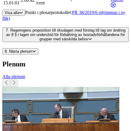
2:00:42
-
15.01:01
/
cent
Punkt i plenarprotokollet
:
PR 38/2019/6 rd
(öppnas i ny
Visa alla
flik)
7.
Regeringens proposition till riksdagen med förslag till lag om ändring
av 8 § i lagen om understöd för förbättring av bostadsförhållandena för
grupper med särskilda behov
8.
Nästa plenum
Plenum
Alla plenum