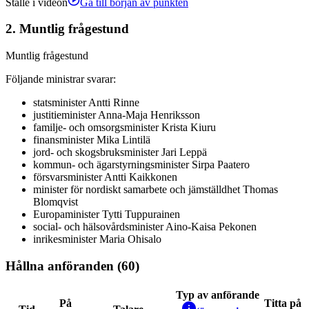
Ställe i videon
Gå till början av punkten
2.
Muntlig frågestund
Muntlig frågestund
Följande ministrar svarar
:
statsminister
Antti
Rinne
justitieminister
Anna-Maja
Henriksson
familje- och omsorgsminister
Krista
Kiuru
finansminister
Mika
Lintilä
jord- och skogsbruksminister
Jari
Leppä
kommun- och ägarstyrningsminister
Sirpa
Paatero
försvarsminister
Antti
Kaikkonen
minister för nordiskt samarbete och jämställdhet
Thomas
Blomqvist
Europaminister
Tytti
Tuppurainen
social- och hälsovårdsminister
Aino-Kaisa
Pekonen
inrikesminister
Maria
Ohisalo
Hållna anföranden (60)
Typ av anförande
På
Titta på