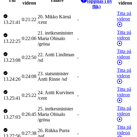
Tid
Talare
(öppnas i ny
videon
videon
flik)
Titta på
20
.
Mikko
Kärnä
videon
0:21:22
-
13.21:41
/
cent
Titta på
21
.
inrikesminister
videon
0:22:06
Maria
Ohisalo
-
13.22:25
/
gröna
Titta på
22
.
Antti
Lindtman
videon
0:22:50
-
13.23:08
/
sd
Titta på
23
.
statsminister
videon
0:24:08
-
13.24:26
Antti
Rinne
/
sd
Titta på
24
.
Antti
Kurvinen
videon
0:25:22
-
13.25:41
/
cent
Titta på
25
.
inrikesminister
videon
0:26:45
Maria
Ohisalo
-
13.27:03
/
gröna
Titta på
26
.
Riikka
Purra
videon
0:27:38
-
13.27:56
/
saf