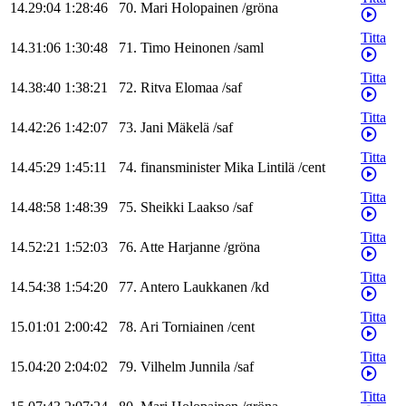
14.29:04
1:28:46
70
.
Mari
Holopainen
/
gröna
Titta
14.31:06
1:30:48
71
.
Timo
Heinonen
/
saml
Titta
14.38:40
1:38:21
72
.
Ritva
Elomaa
/
saf
Titta
14.42:26
1:42:07
73
.
Jani
Mäkelä
/
saf
Titta
14.45:29
1:45:11
74
.
finansminister
Mika
Lintilä
/
cent
Titta
14.48:58
1:48:39
75
.
Sheikki
Laakso
/
saf
Titta
14.52:21
1:52:03
76
.
Atte
Harjanne
/
gröna
Titta
14.54:38
1:54:20
77
.
Antero
Laukkanen
/
kd
Titta
15.01:01
2:00:42
78
.
Ari
Torniainen
/
cent
Titta
15.04:20
2:04:02
79
.
Vilhelm
Junnila
/
saf
Titta