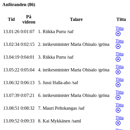
Anföranden
(
86
)
På
Tid
Talare
Titta
videon
Titta
13.01:26
0:01:07
1
.
Riikka
Purra
/
saf
Titta
13.02:34
0:02:15
2
.
inrikesminister
Maria
Ohisalo
/
gröna
Titta
13.04:19
0:04:01
3
.
Riikka
Purra
/
saf
Titta
13.05:22
0:05:04
4
.
inrikesminister
Maria
Ohisalo
/
gröna
Titta
13.06:32
0:06:13
5
.
Jussi
Halla-aho
/
saf
Titta
13.07:39
0:07:21
6
.
inrikesminister
Maria
Ohisalo
/
gröna
Titta
13.08:51
0:08:32
7
.
Mauri
Peltokangas
/
saf
Titta
13.09:52
0:09:33
8
.
Kai
Mykkänen
/
saml