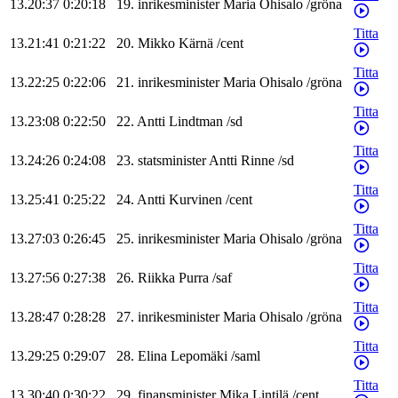
13.20:37
0:20:18
19
.
inrikesminister
Maria
Ohisalo
/
gröna
Titta
13.21:41
0:21:22
20
.
Mikko
Kärnä
/
cent
Titta
13.22:25
0:22:06
21
.
inrikesminister
Maria
Ohisalo
/
gröna
Titta
13.23:08
0:22:50
22
.
Antti
Lindtman
/
sd
Titta
13.24:26
0:24:08
23
.
statsminister
Antti
Rinne
/
sd
Titta
13.25:41
0:25:22
24
.
Antti
Kurvinen
/
cent
Titta
13.27:03
0:26:45
25
.
inrikesminister
Maria
Ohisalo
/
gröna
Titta
13.27:56
0:27:38
26
.
Riikka
Purra
/
saf
Titta
13.28:47
0:28:28
27
.
inrikesminister
Maria
Ohisalo
/
gröna
Titta
13.29:25
0:29:07
28
.
Elina
Lepomäki
/
saml
Titta
13.30:40
0:30:22
29
.
finansminister
Mika
Lintilä
/
cent