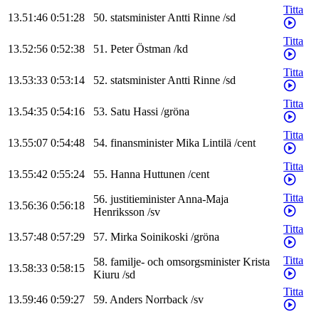
Titta
13.51:46
0:51:28
50
.
statsminister
Antti
Rinne
/
sd
Titta
13.52:56
0:52:38
51
.
Peter
Östman
/
kd
Titta
13.53:33
0:53:14
52
.
statsminister
Antti
Rinne
/
sd
Titta
13.54:35
0:54:16
53
.
Satu
Hassi
/
gröna
Titta
13.55:07
0:54:48
54
.
finansminister
Mika
Lintilä
/
cent
Titta
13.55:42
0:55:24
55
.
Hanna
Huttunen
/
cent
Titta
56
.
justitieminister
Anna-Maja
13.56:36
0:56:18
Henriksson
/
sv
Titta
13.57:48
0:57:29
57
.
Mirka
Soinikoski
/
gröna
Titta
58
.
familje- och omsorgsminister
Krista
13.58:33
0:58:15
Kiuru
/
sd
Titta
13.59:46
0:59:27
59
.
Anders
Norrback
/
sv