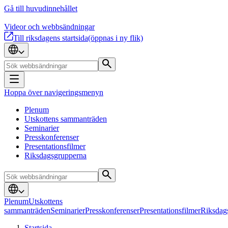
Gå till huvudinnehållet
Videor och webbsändningar
Till riksdagens startsida
(öppnas i ny flik)
Hoppa över navigeringsmenyn
Plenum
Utskottens sammanträden
Seminarier
Presskonferenser
Presentationsfilmer
Riksdagsgrupperna
Plenum
Utskottens
sammanträden
Seminarier
Presskonferenser
Presentationsfilmer
Riksdag
Startsida