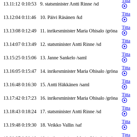
Titta
13.11:12
0:10:53
9
.
statsminister
Antti
Rinne
/
sd
Titta
13.12:04
0:11:46
10
.
Päivi
Räsänen
/
kd
Titta
13.13:08
0:12:49
11
.
inrikesminister
Maria
Ohisalo
/
gröna
Titta
13.14:07
0:13:49
12
.
statsminister
Antti
Rinne
/
sd
Titta
13.15:25
0:15:06
13
.
Janne
Sankelo
/
saml
Titta
13.16:05
0:15:47
14
.
inrikesminister
Maria
Ohisalo
/
gröna
Titta
13.16:48
0:16:30
15
.
Antti
Häkkänen
/
saml
Titta
13.17:42
0:17:23
16
.
inrikesminister
Maria
Ohisalo
/
gröna
Titta
13.18:43
0:18:24
17
.
statsminister
Antti
Rinne
/
sd
Titta
13.19:48
0:19:30
18
.
Veikko
Vallin
/
saf
Titta