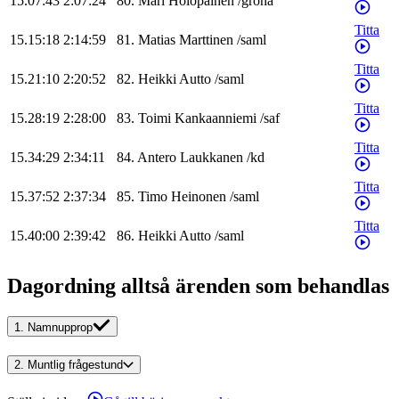
15.07:43
2:07:24
80
.
Mari
Holopainen
/
gröna
Titta
15.15:18
2:14:59
81
.
Matias
Marttinen
/
saml
Titta
15.21:10
2:20:52
82
.
Heikki
Autto
/
saml
Titta
15.28:19
2:28:00
83
.
Toimi
Kankaanniemi
/
saf
Titta
15.34:29
2:34:11
84
.
Antero
Laukkanen
/
kd
Titta
15.37:52
2:37:34
85
.
Timo
Heinonen
/
saml
Titta
15.40:00
2:39:42
86
.
Heikki
Autto
/
saml
Dagordning alltså ärenden som behandlas
1.
Namnupprop
2.
Muntlig frågestund