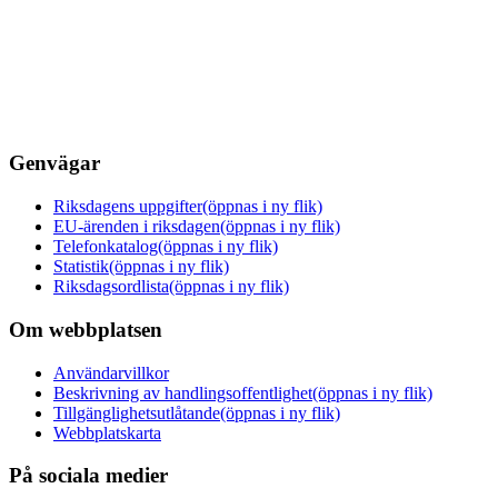
Genvägar
Riksdagens uppgifter
(öppnas i ny flik)
EU-ärenden i riksdagen
(öppnas i ny flik)
Telefonkatalog
(öppnas i ny flik)
Statistik
(öppnas i ny flik)
Riksdagsordlista
(öppnas i ny flik)
Om webbplatsen
Användarvillkor
Beskrivning av handlingsoffentlighet
(öppnas i ny flik)
Tillgänglighetsutlåtande
(öppnas i ny flik)
Webbplatskarta
På sociala medier