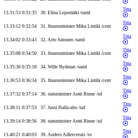
Titta
13.31:53
0:31:35
30
.
Elina
Lepomäki
/
saml
Titta
13.33:12
0:32:54
31
.
finansminister
Mika
Lintilä
/
cent
Titta
13.34:02
0:33:43
32
.
Arto
Satonen
/
saml
Titta
13.35:08
0:34:50
33
.
finansminister
Mika
Lintilä
/
cent
Titta
13.35:36
0:35:18
34
.
Wille
Rydman
/
saml
Titta
13.36:53
0:36:34
35
.
finansminister
Mika
Lintilä
/
cent
Titta
13.37:32
0:37:14
36
.
statsminister
Antti
Rinne
/
sd
Titta
13.38:11
0:37:53
37
.
Jussi
Halla-aho
/
saf
Titta
13.39:14
0:38:56
38
.
statsminister
Antti
Rinne
/
sd
Titta
13.40:21
0:40:03
39
.
Anders
Adlercreutz
/
sv