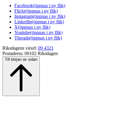
Facebook
(öppnas i ny flik)
Flickr
(öppnas i ny flik)
Instagram
(öppnas i ny flik)
LinkedIn
(öppnas i ny flik)
X
(öppnas i ny flik)
Youtube
(öppnas i ny flik)
Threads
(öppnas i ny flik)
Riksdagens växel:
09 4321
Postadress:
00102 Riksdagen
Till början av sidan