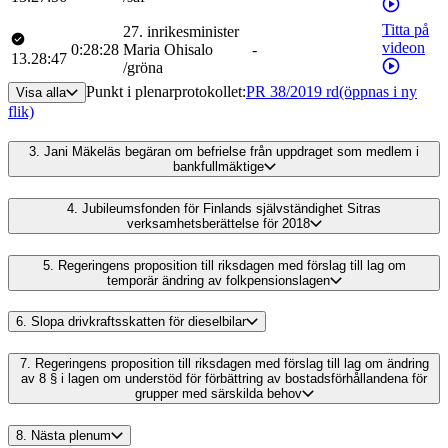
Titta på
27
.
inrikesminister
videon
0:28:28
Maria
Ohisalo
-
13.28:47
/
gröna
Punkt i plenarprotokollet
:
PR 38/2019 rd
(öppnas i ny
Visa alla
flik)
3.
Jani Mäkeläs begäran om befrielse från uppdraget som medlem i
bankfullmäktige
4.
Jubileumsfonden för Finlands självständighet Sitras
verksamhetsberättelse för 2018
5.
Regeringens proposition till riksdagen med förslag till lag om
temporär ändring av folkpensionslagen
6.
Slopa drivkraftsskatten för dieselbilar
7.
Regeringens proposition till riksdagen med förslag till lag om ändring
av 8 § i lagen om understöd för förbättring av bostadsförhållandena för
grupper med särskilda behov
8.
Nästa plenum