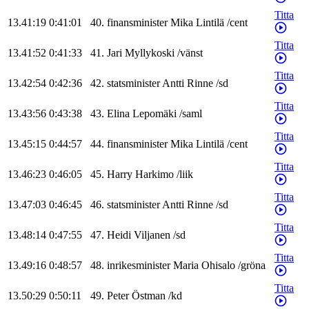
Titta
13.41:19
0:41:01
40
.
finansminister
Mika
Lintilä
/
cent
Titta
13.41:52
0:41:33
41
.
Jari
Myllykoski
/
vänst
Titta
13.42:54
0:42:36
42
.
statsminister
Antti
Rinne
/
sd
Titta
13.43:56
0:43:38
43
.
Elina
Lepomäki
/
saml
Titta
13.45:15
0:44:57
44
.
finansminister
Mika
Lintilä
/
cent
Titta
13.46:23
0:46:05
45
.
Harry
Harkimo
/
liik
Titta
13.47:03
0:46:45
46
.
statsminister
Antti
Rinne
/
sd
Titta
13.48:14
0:47:55
47
.
Heidi
Viljanen
/
sd
Titta
13.49:16
0:48:57
48
.
inrikesminister
Maria
Ohisalo
/
gröna
Titta
13.50:29
0:50:11
49
.
Peter
Östman
/
kd