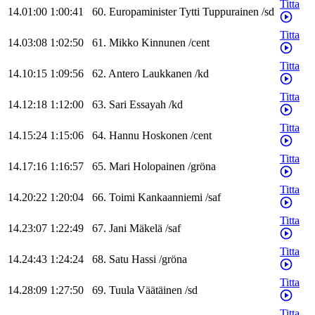
Titta
14.01:00
1:00:41
60
.
Europaminister
Tytti
Tuppurainen
/
sd
Titta
14.03:08
1:02:50
61
.
Mikko
Kinnunen
/
cent
Titta
14.10:15
1:09:56
62
.
Antero
Laukkanen
/
kd
Titta
14.12:18
1:12:00
63
.
Sari
Essayah
/
kd
Titta
14.15:24
1:15:06
64
.
Hannu
Hoskonen
/
cent
Titta
14.17:16
1:16:57
65
.
Mari
Holopainen
/
gröna
Titta
14.20:22
1:20:04
66
.
Toimi
Kankaanniemi
/
saf
Titta
14.23:07
1:22:49
67
.
Jani
Mäkelä
/
saf
Titta
14.24:43
1:24:24
68
.
Satu
Hassi
/
gröna
Titta
14.28:09
1:27:50
69
.
Tuula
Väätäinen
/
sd
Titta