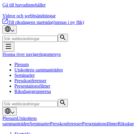
Gå till huvudinnehållet
Videor och webbsändningar
Till riksdagens startsida
(öppnas i ny flik)
Hoppa över navigeringsmenyn
Plenum
Utskottens sammanträden
Seminarier
Presskonferenser
Presentationsfilmer
Riksdagsgrupperna
Plenum
Utskottens
sammanträden
Seminarier
Presskonferenser
Presentationsfilmer
Riksdag
Startsida