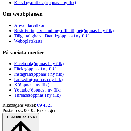
Riksdagsordlista
(öppnas i ny flik)
Om webbplatsen
Användarvillkor
Beskrivning av handlingsoffentlighet
(öppnas i ny flik)
Tillgänglighetsutlåtande
(öppnas i ny flik)
Webbplatskarta
På sociala medier
Facebook
(öppnas i ny flik)
Flickr
(öppnas i ny flik)
Instagram
(öppnas i ny flik)
LinkedIn
(öppnas i ny flik)
X
(öppnas i ny flik)
Youtube
(öppnas i ny flik)
Threads
(öppnas i ny flik)
Riksdagens växel:
09 4321
Postadress:
00102 Riksdagen
Till början av sidan