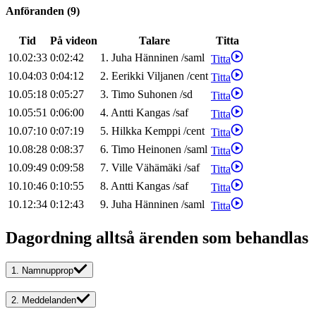
Anföranden
(
9
)
Tid
På videon
Talare
Titta
10.02:33
0:02:42
1
.
Juha
Hänninen
/
saml
Titta
10.04:03
0:04:12
2
.
Eerikki
Viljanen
/
cent
Titta
10.05:18
0:05:27
3
.
Timo
Suhonen
/
sd
Titta
10.05:51
0:06:00
4
.
Antti
Kangas
/
saf
Titta
10.07:10
0:07:19
5
.
Hilkka
Kemppi
/
cent
Titta
10.08:28
0:08:37
6
.
Timo
Heinonen
/
saml
Titta
10.09:49
0:09:58
7
.
Ville
Vähämäki
/
saf
Titta
10.10:46
0:10:55
8
.
Antti
Kangas
/
saf
Titta
10.12:34
0:12:43
9
.
Juha
Hänninen
/
saml
Titta
Dagordning alltså ärenden som behandlas
1.
Namnupprop
2.
Meddelanden