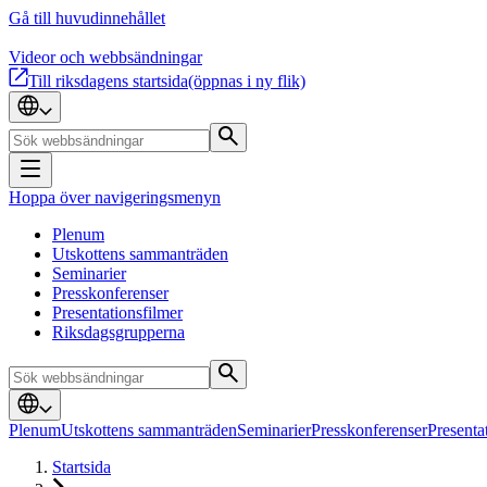
Gå till huvudinnehållet
Videor och webbsändningar
Till riksdagens startsida
(öppnas i ny flik)
Hoppa över navigeringsmenyn
Plenum
Utskottens sammanträden
Seminarier
Presskonferenser
Presentationsfilmer
Riksdagsgrupperna
Plenum
Utskottens sammanträden
Seminarier
Presskonferenser
Presenta
Startsida