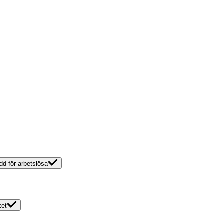
dd för arbetslösa
ket