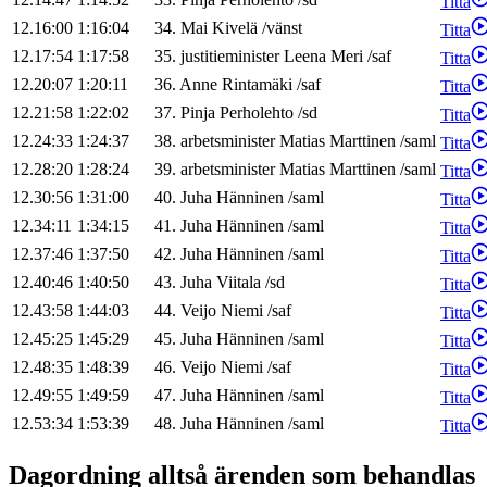
Titta
12.16:00
1:16:04
34
.
Mai
Kivelä
/
vänst
Titta
12.17:54
1:17:58
35
.
justitieminister
Leena
Meri
/
saf
Titta
12.20:07
1:20:11
36
.
Anne
Rintamäki
/
saf
Titta
12.21:58
1:22:02
37
.
Pinja
Perholehto
/
sd
Titta
12.24:33
1:24:37
38
.
arbetsminister
Matias
Marttinen
/
saml
Titta
12.28:20
1:28:24
39
.
arbetsminister
Matias
Marttinen
/
saml
Titta
12.30:56
1:31:00
40
.
Juha
Hänninen
/
saml
Titta
12.34:11
1:34:15
41
.
Juha
Hänninen
/
saml
Titta
12.37:46
1:37:50
42
.
Juha
Hänninen
/
saml
Titta
12.40:46
1:40:50
43
.
Juha
Viitala
/
sd
Titta
12.43:58
1:44:03
44
.
Veijo
Niemi
/
saf
Titta
12.45:25
1:45:29
45
.
Juha
Hänninen
/
saml
Titta
12.48:35
1:48:39
46
.
Veijo
Niemi
/
saf
Titta
12.49:55
1:49:59
47
.
Juha
Hänninen
/
saml
Titta
12.53:34
1:53:39
48
.
Juha
Hänninen
/
saml
Titta
Dagordning alltså ärenden som behandlas