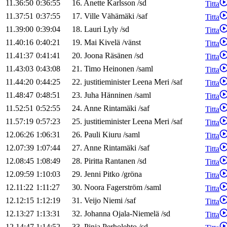
11.36:50
0:36:55
16
.
Anette
Karlsson
/
sd
Titta
11.37:51
0:37:55
17
.
Ville
Vähämäki
/
saf
Titta
11.39:00
0:39:04
18
.
Lauri
Lyly
/
sd
Titta
11.40:16
0:40:21
19
.
Mai
Kivelä
/
vänst
Titta
11.41:37
0:41:41
20
.
Joona
Räsänen
/
sd
Titta
11.43:03
0:43:08
21
.
Timo
Heinonen
/
saml
Titta
11.44:20
0:44:25
22
.
justitieminister
Leena
Meri
/
saf
Titta
11.48:47
0:48:51
23
.
Juha
Hänninen
/
saml
Titta
11.52:51
0:52:55
24
.
Anne
Rintamäki
/
saf
Titta
11.57:19
0:57:23
25
.
justitieminister
Leena
Meri
/
saf
Titta
12.06:26
1:06:31
26
.
Pauli
Kiuru
/
saml
Titta
12.07:39
1:07:44
27
.
Anne
Rintamäki
/
saf
Titta
12.08:45
1:08:49
28
.
Piritta
Rantanen
/
sd
Titta
12.09:59
1:10:03
29
.
Jenni
Pitko
/
gröna
Titta
12.11:22
1:11:27
30
.
Noora
Fagerström
/
saml
Titta
12.12:15
1:12:19
31
.
Veijo
Niemi
/
saf
Titta
12.13:27
1:13:31
32
.
Johanna
Ojala-Niemelä
/
sd
Titta
12.14:47
1:14:52
33
.
Pinja
Perholehto
/
sd