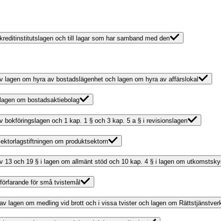
v kreditinstitutslagen och till lagar som har samband med den
g av lagen om hyra av bostadslägenhet och lagen om hyra av affärslokal
v lagen om bostadsaktiebolag
av bokföringslagen och 1 kap. 1 § och 3 kap. 5 a § i revisionslagen
tsektorlagstiftningen om produktsektorn
 av 13 och 19 § i lagen om allmänt stöd och 10 kap. 4 § i lagen om utkomstsky
t förfarande för små tvistemål
g av lagen om medling vid brott och i vissa tvister och lagen om Rättstjänstver