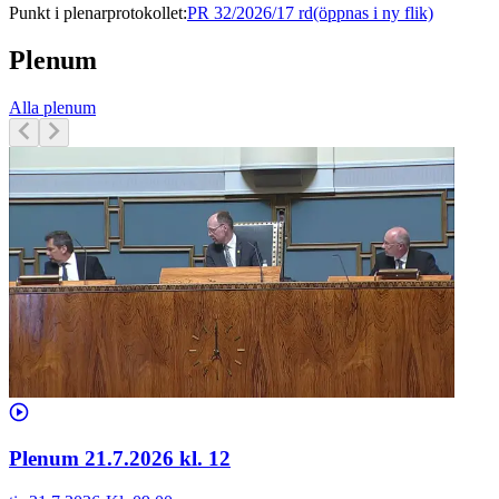
Punkt i plenarprotokollet
:
PR 32/2026/17 rd
(öppnas i ny flik)
Plenum
Alla plenum
Plenum 21.7.2026 kl. 12