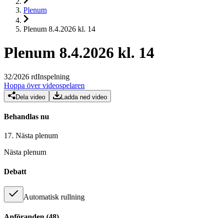
Plenum
Plenum 8.4.2026 kl. 14
Plenum 8.4.2026 kl. 14
32
/
2026
rd
Inspelning
Hoppa över videospelaren
Dela video
Ladda ned video
Behandlas nu
17.
Nästa plenum
Nästa plenum
Debatt
Automatisk rullning
Anföranden
(
48
)