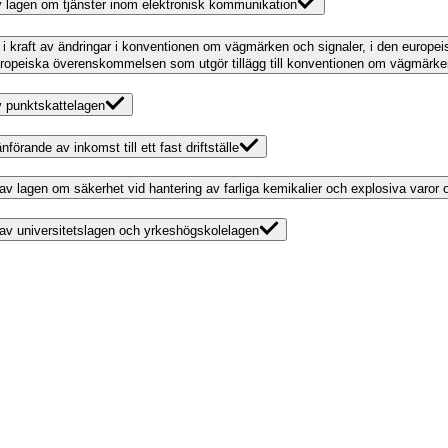
 av lagen om tjänster inom elektronisk kommunikation
 i kraft av ändringar i konventionen om vägmärken och signaler, i den europ
uropeiska överenskommelsen som utgör tillägg till konventionen om vägmärken 
av punktskattelagen
förande av inkomst till ett fast driftställe
g av lagen om säkerhet vid hantering av farliga kemikalier och explosiva varor
g av universitetslagen och yrkeshögskolelagen