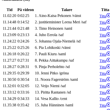
Tid
På videon
Talare
Titta
11.02:20
0:02:25
1
.
Aino-Kaisa
Pekonen
/
vänst
Titta
11.14:48
0:14:52
2
.
justitieminister
Leena
Meri
/
saf
Titta
11.21:44
0:21:48
3
.
Timo
Heinonen
/
saml
Titta
11.23:09
0:23:13
4
.
Juho
Eerola
/
saf
Titta
11.24:22
0:24:26
5
.
Johanna
Ojala-Niemelä
/
sd
Titta
11.25:22
0:25:26
6
.
Pia
Lohikoski
/
vänst
Titta
11.26:18
0:26:22
7
.
Pauli
Kiuru
/
saml
Titta
11.27:27
0:27:31
8
.
Pekka
Aittakumpu
/
saf
Titta
11.28:27
0:28:31
9
.
Pinja
Perholehto
/
sd
Titta
11.29:35
0:29:39
10
.
Jenni
Pitko
/
gröna
Titta
11.30:50
0:30:54
11
.
Noora
Fagerström
/
saml
Titta
11.32:01
0:32:05
12
.
Veijo
Niemi
/
saf
Titta
11.33:12
0:33:16
13
.
Piritta
Rantanen
/
sd
Titta
11.34:29
0:34:33
14
.
Vesa
Kallio
/
cent
Titta
11.35:38
0:35:42
15
.
Juha
Hänninen
/
saml
Titta