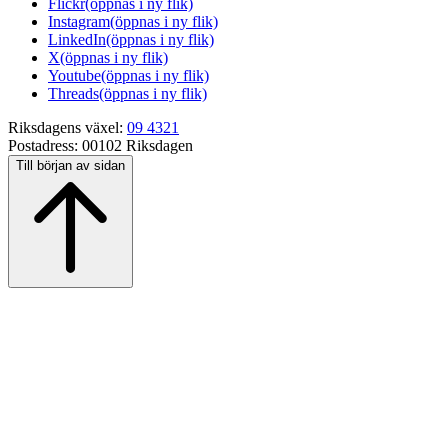
Flickr
(öppnas i ny flik)
Instagram
(öppnas i ny flik)
LinkedIn
(öppnas i ny flik)
X
(öppnas i ny flik)
Youtube
(öppnas i ny flik)
Threads
(öppnas i ny flik)
Riksdagens växel:
09 4321
Postadress:
00102 Riksdagen
Till början av sidan