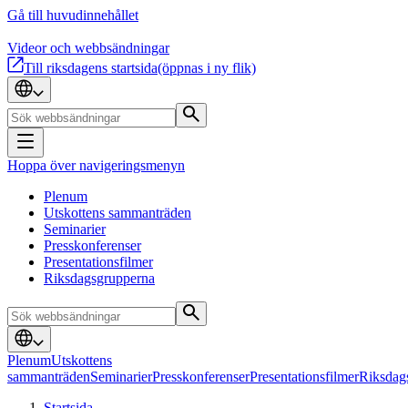
Gå till huvudinnehållet
Videor och webbsändningar
Till riksdagens startsida
(öppnas i ny flik)
Hoppa över navigeringsmenyn
Plenum
Utskottens sammanträden
Seminarier
Presskonferenser
Presentationsfilmer
Riksdagsgrupperna
Plenum
Utskottens
sammanträden
Seminarier
Presskonferenser
Presentationsfilmer
Riksdag
Startsida