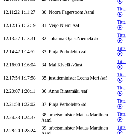
Titta
12.11:22
1:11:27
30
.
Noora
Fagerström
/
saml
Titta
12.12:15
1:12:19
31
.
Veijo
Niemi
/
saf
Titta
12.13:27
1:13:31
32
.
Johanna
Ojala-Niemelä
/
sd
Titta
12.14:47
1:14:52
33
.
Pinja
Perholehto
/
sd
Titta
12.16:00
1:16:04
34
.
Mai
Kivelä
/
vänst
Titta
12.17:54
1:17:58
35
.
justitieminister
Leena
Meri
/
saf
Titta
12.20:07
1:20:11
36
.
Anne
Rintamäki
/
saf
Titta
12.21:58
1:22:02
37
.
Pinja
Perholehto
/
sd
Titta
38
.
arbetsminister
Matias
Marttinen
12.24:33
1:24:37
/
saml
Titta
39
.
arbetsminister
Matias
Marttinen
12.28:20
1:28:24
/
saml