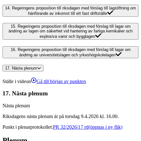
14.
Regeringens proposition till riksdagen med förslag till lagstiftning om
hänförande av inkomst till ett fast driftställe
15.
Regeringens proposition till riksdagen med förslag till lagar om
ändring av lagen om säkerhet vid hantering av farliga kemikalier och
explosiva varor och bygglagen
16.
Regeringens proposition till riksdagen med förslag till lagar om
ändring av universitetslagen och yrkeshögskolelagen
17.
Nästa plenum
Ställe i videon
Gå till början av punkten
17.
Nästa plenum
Nästa plenum
Riksdagens nästa plenum är på torsdag 9.4.2026 kl. 16.00.
Punkt i plenarprotokollet
:
PR 32/2026/17 rd
(öppnas i ny flik)
Plenum