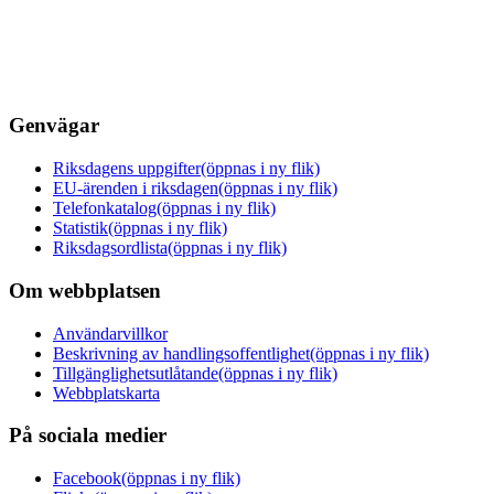
Genvägar
Riksdagens uppgifter
(öppnas i ny flik)
EU-ärenden i riksdagen
(öppnas i ny flik)
Telefonkatalog
(öppnas i ny flik)
Statistik
(öppnas i ny flik)
Riksdagsordlista
(öppnas i ny flik)
Om webbplatsen
Användarvillkor
Beskrivning av handlingsoffentlighet
(öppnas i ny flik)
Tillgänglighetsutlåtande
(öppnas i ny flik)
Webbplatskarta
På sociala medier
Facebook
(öppnas i ny flik)