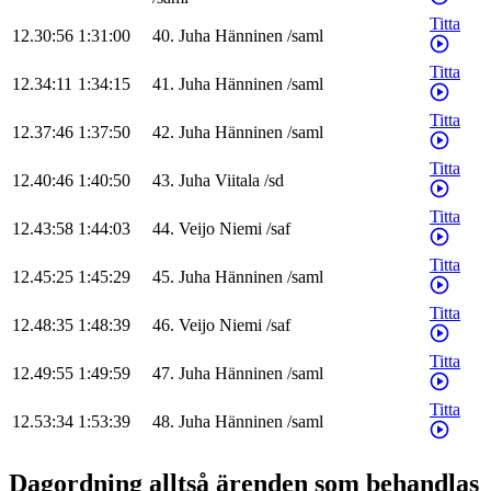
Titta
12.30:56
1:31:00
40
.
Juha
Hänninen
/
saml
Titta
12.34:11
1:34:15
41
.
Juha
Hänninen
/
saml
Titta
12.37:46
1:37:50
42
.
Juha
Hänninen
/
saml
Titta
12.40:46
1:40:50
43
.
Juha
Viitala
/
sd
Titta
12.43:58
1:44:03
44
.
Veijo
Niemi
/
saf
Titta
12.45:25
1:45:29
45
.
Juha
Hänninen
/
saml
Titta
12.48:35
1:48:39
46
.
Veijo
Niemi
/
saf
Titta
12.49:55
1:49:59
47
.
Juha
Hänninen
/
saml
Titta
12.53:34
1:53:39
48
.
Juha
Hänninen
/
saml
Dagordning alltså ärenden som behandlas