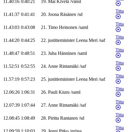
11.40:16
0:40:21
19
.
Mai
Kivelä
/
vänst
Titta
11.41:37
0:41:41
20
.
Joona
Räsänen
/
sd
Titta
11.43:03
0:43:08
21
.
Timo
Heinonen
/
saml
Titta
11.44:20
0:44:25
22
.
justitieminister
Leena
Meri
/
saf
Titta
11.48:47
0:48:51
23
.
Juha
Hänninen
/
saml
Titta
11.52:51
0:52:55
24
.
Anne
Rintamäki
/
saf
Titta
11.57:19
0:57:23
25
.
justitieminister
Leena
Meri
/
saf
Titta
12.06:26
1:06:31
26
.
Pauli
Kiuru
/
saml
Titta
12.07:39
1:07:44
27
.
Anne
Rintamäki
/
saf
Titta
12.08:45
1:08:49
28
.
Piritta
Rantanen
/
sd
Titta
12.09:59
1:10:03
29
.
Jenni
Pitko
/
gröna