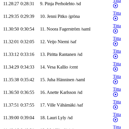
Titta
11.28:27
0:28:31
9
.
Pinja
Perholehto
/
sd
Titta
11.29:35
0:29:39
10
.
Jenni
Pitko
/
gröna
Titta
11.30:50
0:30:54
11
.
Noora
Fagerström
/
saml
Titta
11.32:01
0:32:05
12
.
Veijo
Niemi
/
saf
Titta
11.33:12
0:33:16
13
.
Piritta
Rantanen
/
sd
Titta
11.34:29
0:34:33
14
.
Vesa
Kallio
/
cent
Titta
11.35:38
0:35:42
15
.
Juha
Hänninen
/
saml
Titta
11.36:50
0:36:55
16
.
Anette
Karlsson
/
sd
Titta
11.37:51
0:37:55
17
.
Ville
Vähämäki
/
saf
Titta
11.39:00
0:39:04
18
.
Lauri
Lyly
/
sd
Titta