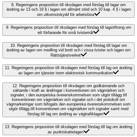
8.
Regeringens proposition till riksdagen med förslag till lagar om
ändring av 13 och 19 § i lagen om allmänt stöd och 10 kap. 4 § i lagen
om utkomstskydd för arbetslösa
9.
Regeringens proposition till riksdagen med förslag till lagstiftning om
ett förfarande för små tvistemål
10.
Regeringens proposition till riksdagen med förslag till lagar om
ändring av lagen om medling vid brott och i vissa tvister och lagen om
Rättstjänstverket
11.
Regeringens proposition till riksdagen med förslag till lag om ändring
av lagen om tjänster inom elektronisk kommunikation
12.
Regeringens proposition till riksdagen om godkännande och
sättande i kraft av ändringar i konventionen om vägmärken och
signaler, i den europeiska överenskommelsen som utgör tillägg till
konventionen om vägmärken och signaler och i det protokoll om
vägmarkeringar som bifogats den europeiska överenskommelsen som
utgör tillägg till konventionen om vägmärken och signaler samt med
förslag till lag om ändring av vägtrafiklagen
13.
Regeringens proposition till riksdagen med förslag till lag om ändring
av punktskattelagen