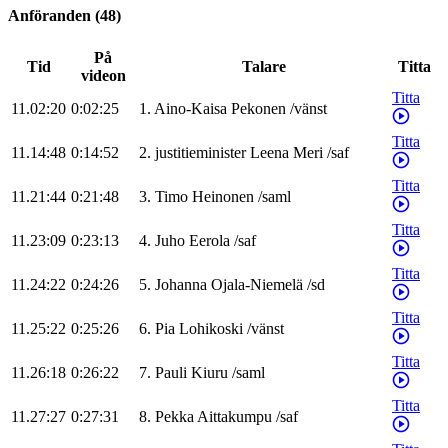
Anföranden
(
48
)
På
Tid
Talare
Titta
videon
Titta
11.02:20
0:02:25
1
.
Aino-Kaisa
Pekonen
/
vänst
Titta
11.14:48
0:14:52
2
.
justitieminister
Leena
Meri
/
saf
Titta
11.21:44
0:21:48
3
.
Timo
Heinonen
/
saml
Titta
11.23:09
0:23:13
4
.
Juho
Eerola
/
saf
Titta
11.24:22
0:24:26
5
.
Johanna
Ojala-Niemelä
/
sd
Titta
11.25:22
0:25:26
6
.
Pia
Lohikoski
/
vänst
Titta
11.26:18
0:26:22
7
.
Pauli
Kiuru
/
saml
Titta
11.27:27
0:27:31
8
.
Pekka
Aittakumpu
/
saf