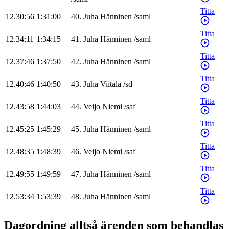
Titta
12.30:56
1:31:00
40
.
Juha
Hänninen
/
saml
Titta
12.34:11
1:34:15
41
.
Juha
Hänninen
/
saml
Titta
12.37:46
1:37:50
42
.
Juha
Hänninen
/
saml
Titta
12.40:46
1:40:50
43
.
Juha
Viitala
/
sd
Titta
12.43:58
1:44:03
44
.
Veijo
Niemi
/
saf
Titta
12.45:25
1:45:29
45
.
Juha
Hänninen
/
saml
Titta
12.48:35
1:48:39
46
.
Veijo
Niemi
/
saf
Titta
12.49:55
1:49:59
47
.
Juha
Hänninen
/
saml
Titta
12.53:34
1:53:39
48
.
Juha
Hänninen
/
saml
Dagordning alltså ärenden som behandlas