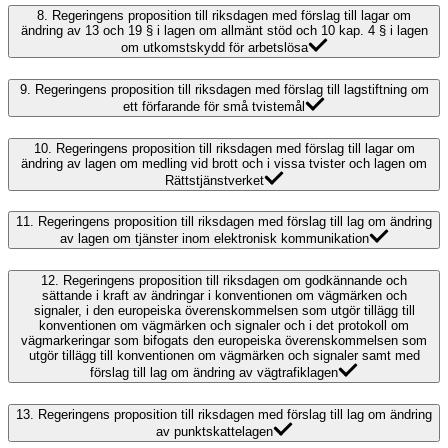
8.
Regeringens proposition till riksdagen med förslag till lagar om
ändring av 13 och 19 § i lagen om allmänt stöd och 10 kap. 4 § i lagen
om utkomstskydd för arbetslösa
9.
Regeringens proposition till riksdagen med förslag till lagstiftning om
ett förfarande för små tvistemål
10.
Regeringens proposition till riksdagen med förslag till lagar om
ändring av lagen om medling vid brott och i vissa tvister och lagen om
Rättstjänstverket
11.
Regeringens proposition till riksdagen med förslag till lag om ändring
av lagen om tjänster inom elektronisk kommunikation
12.
Regeringens proposition till riksdagen om godkännande och
sättande i kraft av ändringar i konventionen om vägmärken och
signaler, i den europeiska överenskommelsen som utgör tillägg till
konventionen om vägmärken och signaler och i det protokoll om
vägmarkeringar som bifogats den europeiska överenskommelsen som
utgör tillägg till konventionen om vägmärken och signaler samt med
förslag till lag om ändring av vägtrafiklagen
13.
Regeringens proposition till riksdagen med förslag till lag om ändring
av punktskattelagen