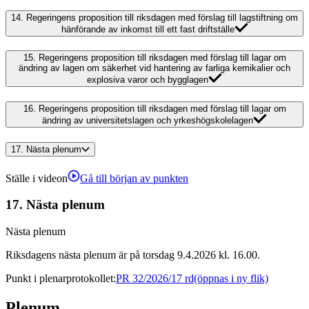
14.
Regeringens proposition till riksdagen med förslag till lagstiftning om
hänförande av inkomst till ett fast driftställe
15.
Regeringens proposition till riksdagen med förslag till lagar om
ändring av lagen om säkerhet vid hantering av farliga kemikalier och
explosiva varor och bygglagen
16.
Regeringens proposition till riksdagen med förslag till lagar om
ändring av universitetslagen och yrkeshögskolelagen
17.
Nästa plenum
Ställe i videon
Gå till början av punkten
17.
Nästa plenum
Nästa plenum
Riksdagens nästa plenum är på torsdag 9.4.2026 kl. 16.00.
Punkt i plenarprotokollet
:
PR 32/2026/17 rd
(öppnas i ny flik)
Plenum