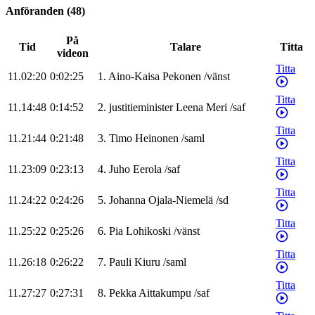
Anföranden
(
48
)
På
Tid
Talare
Titta
videon
Titta
11.02:20
0:02:25
1
.
Aino-Kaisa
Pekonen
/
vänst
Titta
11.14:48
0:14:52
2
.
justitieminister
Leena
Meri
/
saf
Titta
11.21:44
0:21:48
3
.
Timo
Heinonen
/
saml
Titta
11.23:09
0:23:13
4
.
Juho
Eerola
/
saf
Titta
11.24:22
0:24:26
5
.
Johanna
Ojala-Niemelä
/
sd
Titta
11.25:22
0:25:26
6
.
Pia
Lohikoski
/
vänst
Titta
11.26:18
0:26:22
7
.
Pauli
Kiuru
/
saml
Titta
11.27:27
0:27:31
8
.
Pekka
Aittakumpu
/
saf