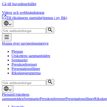
Gå till huvudinnehållet
Videor och webbsändningar
Till riksdagens startsida
(öppnas i ny flik)
Hoppa över navigeringsmenyn
Plenum
Utskottens sammanträden
Seminarier
Presskonferenser
Presentationsfilmer
Riksdagsgrupperna
Plenum
Utskottens
sammanträden
Seminarier
Presskonferenser
Presentationsfilmer
Riksdag
Startsida