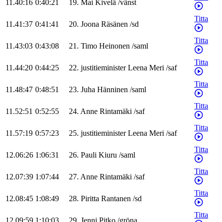
11.40:16
0:40:21
19
.
Mai
Kivelä
/
vänst
Titta
11.41:37
0:41:41
20
.
Joona
Räsänen
/
sd
Titta
11.43:03
0:43:08
21
.
Timo
Heinonen
/
saml
Titta
11.44:20
0:44:25
22
.
justitieminister
Leena
Meri
/
saf
Titta
11.48:47
0:48:51
23
.
Juha
Hänninen
/
saml
Titta
11.52:51
0:52:55
24
.
Anne
Rintamäki
/
saf
Titta
11.57:19
0:57:23
25
.
justitieminister
Leena
Meri
/
saf
Titta
12.06:26
1:06:31
26
.
Pauli
Kiuru
/
saml
Titta
12.07:39
1:07:44
27
.
Anne
Rintamäki
/
saf
Titta
12.08:45
1:08:49
28
.
Piritta
Rantanen
/
sd
Titta
12.09:59
1:10:03
29
.
Jenni
Pitko
/
gröna