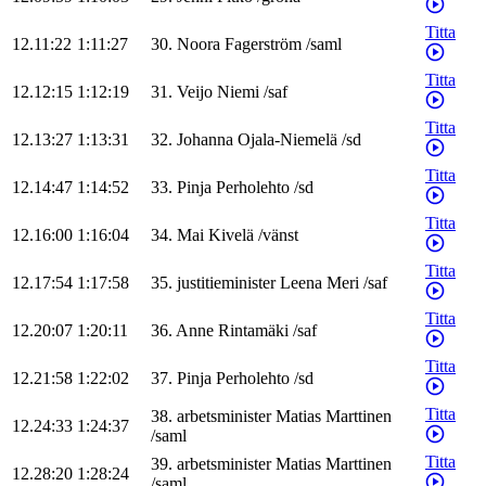
Titta
12.11:22
1:11:27
30
.
Noora
Fagerström
/
saml
Titta
12.12:15
1:12:19
31
.
Veijo
Niemi
/
saf
Titta
12.13:27
1:13:31
32
.
Johanna
Ojala-Niemelä
/
sd
Titta
12.14:47
1:14:52
33
.
Pinja
Perholehto
/
sd
Titta
12.16:00
1:16:04
34
.
Mai
Kivelä
/
vänst
Titta
12.17:54
1:17:58
35
.
justitieminister
Leena
Meri
/
saf
Titta
12.20:07
1:20:11
36
.
Anne
Rintamäki
/
saf
Titta
12.21:58
1:22:02
37
.
Pinja
Perholehto
/
sd
Titta
38
.
arbetsminister
Matias
Marttinen
12.24:33
1:24:37
/
saml
Titta
39
.
arbetsminister
Matias
Marttinen
12.28:20
1:28:24
/
saml