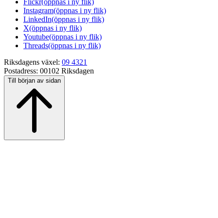
Flickr
(öppnas i ny flik)
Instagram
(öppnas i ny flik)
LinkedIn
(öppnas i ny flik)
X
(öppnas i ny flik)
Youtube
(öppnas i ny flik)
Threads
(öppnas i ny flik)
Riksdagens växel:
09 4321
Postadress:
00102 Riksdagen
Till början av sidan