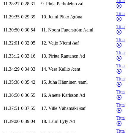
Titta
11.28:27
0:28:31
9
.
Pinja
Perholehto
/
sd
Titta
11.29:35
0:29:39
10
.
Jenni
Pitko
/
gröna
Titta
11.30:50
0:30:54
11
.
Noora
Fagerström
/
saml
Titta
11.32:01
0:32:05
12
.
Veijo
Niemi
/
saf
Titta
11.33:12
0:33:16
13
.
Piritta
Rantanen
/
sd
Titta
11.34:29
0:34:33
14
.
Vesa
Kallio
/
cent
Titta
11.35:38
0:35:42
15
.
Juha
Hänninen
/
saml
Titta
11.36:50
0:36:55
16
.
Anette
Karlsson
/
sd
Titta
11.37:51
0:37:55
17
.
Ville
Vähämäki
/
saf
Titta
11.39:00
0:39:04
18
.
Lauri
Lyly
/
sd
Titta