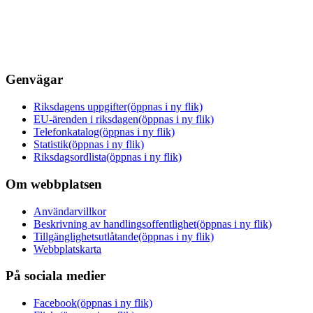
Genvägar
Riksdagens uppgifter
(öppnas i ny flik)
EU-ärenden i riksdagen
(öppnas i ny flik)
Telefonkatalog
(öppnas i ny flik)
Statistik
(öppnas i ny flik)
Riksdagsordlista
(öppnas i ny flik)
Om webbplatsen
Användarvillkor
Beskrivning av handlingsoffentlighet
(öppnas i ny flik)
Tillgänglighetsutlåtande
(öppnas i ny flik)
Webbplatskarta
På sociala medier
Facebook
(öppnas i ny flik)