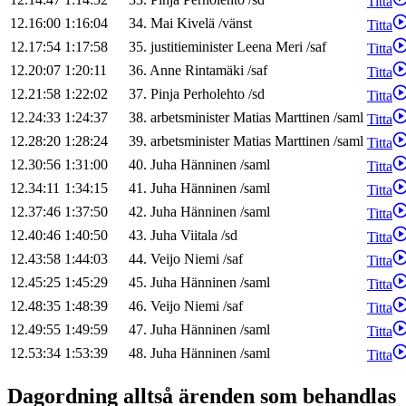
Titta
12.16:00
1:16:04
34
.
Mai
Kivelä
/
vänst
Titta
12.17:54
1:17:58
35
.
justitieminister
Leena
Meri
/
saf
Titta
12.20:07
1:20:11
36
.
Anne
Rintamäki
/
saf
Titta
12.21:58
1:22:02
37
.
Pinja
Perholehto
/
sd
Titta
12.24:33
1:24:37
38
.
arbetsminister
Matias
Marttinen
/
saml
Titta
12.28:20
1:28:24
39
.
arbetsminister
Matias
Marttinen
/
saml
Titta
12.30:56
1:31:00
40
.
Juha
Hänninen
/
saml
Titta
12.34:11
1:34:15
41
.
Juha
Hänninen
/
saml
Titta
12.37:46
1:37:50
42
.
Juha
Hänninen
/
saml
Titta
12.40:46
1:40:50
43
.
Juha
Viitala
/
sd
Titta
12.43:58
1:44:03
44
.
Veijo
Niemi
/
saf
Titta
12.45:25
1:45:29
45
.
Juha
Hänninen
/
saml
Titta
12.48:35
1:48:39
46
.
Veijo
Niemi
/
saf
Titta
12.49:55
1:49:59
47
.
Juha
Hänninen
/
saml
Titta
12.53:34
1:53:39
48
.
Juha
Hänninen
/
saml
Titta
Dagordning alltså ärenden som behandlas