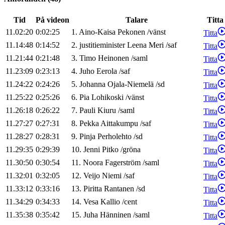
Tid
På videon
Talare
Titta
11.02:20
0:02:25
1
.
Aino-Kaisa
Pekonen
/
vänst
Titta
11.14:48
0:14:52
2
.
justitieminister
Leena
Meri
/
saf
Titta
11.21:44
0:21:48
3
.
Timo
Heinonen
/
saml
Titta
11.23:09
0:23:13
4
.
Juho
Eerola
/
saf
Titta
11.24:22
0:24:26
5
.
Johanna
Ojala-Niemelä
/
sd
Titta
11.25:22
0:25:26
6
.
Pia
Lohikoski
/
vänst
Titta
11.26:18
0:26:22
7
.
Pauli
Kiuru
/
saml
Titta
11.27:27
0:27:31
8
.
Pekka
Aittakumpu
/
saf
Titta
11.28:27
0:28:31
9
.
Pinja
Perholehto
/
sd
Titta
11.29:35
0:29:39
10
.
Jenni
Pitko
/
gröna
Titta
11.30:50
0:30:54
11
.
Noora
Fagerström
/
saml
Titta
11.32:01
0:32:05
12
.
Veijo
Niemi
/
saf
Titta
11.33:12
0:33:16
13
.
Piritta
Rantanen
/
sd
Titta
11.34:29
0:34:33
14
.
Vesa
Kallio
/
cent
Titta
11.35:38
0:35:42
15
.
Juha
Hänninen
/
saml
Titta