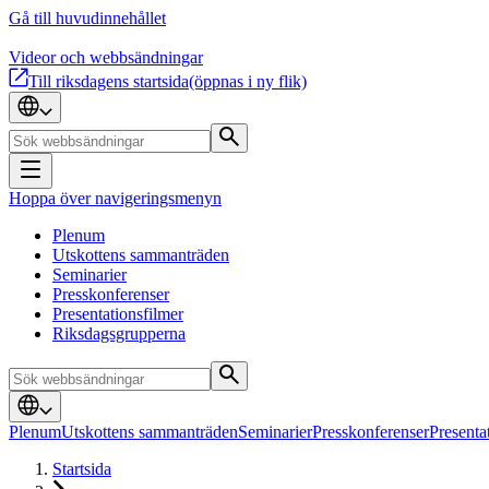
Gå till huvudinnehållet
Videor och webbsändningar
Till riksdagens startsida
(öppnas i ny flik)
Hoppa över navigeringsmenyn
Plenum
Utskottens sammanträden
Seminarier
Presskonferenser
Presentationsfilmer
Riksdagsgrupperna
Plenum
Utskottens sammanträden
Seminarier
Presskonferenser
Presenta
Startsida