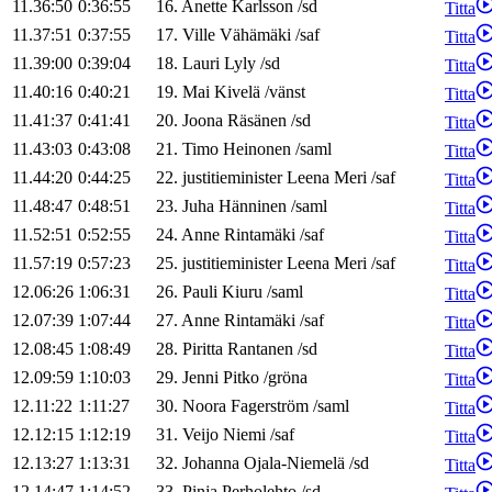
11.36:50
0:36:55
16
.
Anette
Karlsson
/
sd
Titta
11.37:51
0:37:55
17
.
Ville
Vähämäki
/
saf
Titta
11.39:00
0:39:04
18
.
Lauri
Lyly
/
sd
Titta
11.40:16
0:40:21
19
.
Mai
Kivelä
/
vänst
Titta
11.41:37
0:41:41
20
.
Joona
Räsänen
/
sd
Titta
11.43:03
0:43:08
21
.
Timo
Heinonen
/
saml
Titta
11.44:20
0:44:25
22
.
justitieminister
Leena
Meri
/
saf
Titta
11.48:47
0:48:51
23
.
Juha
Hänninen
/
saml
Titta
11.52:51
0:52:55
24
.
Anne
Rintamäki
/
saf
Titta
11.57:19
0:57:23
25
.
justitieminister
Leena
Meri
/
saf
Titta
12.06:26
1:06:31
26
.
Pauli
Kiuru
/
saml
Titta
12.07:39
1:07:44
27
.
Anne
Rintamäki
/
saf
Titta
12.08:45
1:08:49
28
.
Piritta
Rantanen
/
sd
Titta
12.09:59
1:10:03
29
.
Jenni
Pitko
/
gröna
Titta
12.11:22
1:11:27
30
.
Noora
Fagerström
/
saml
Titta
12.12:15
1:12:19
31
.
Veijo
Niemi
/
saf
Titta
12.13:27
1:13:31
32
.
Johanna
Ojala-Niemelä
/
sd
Titta
12.14:47
1:14:52
33
.
Pinja
Perholehto
/
sd