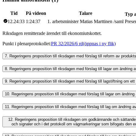
Tid
På videon
Talare
Typ 
12.24:33
1:24:37
1
.
arbetsminister
Matias
Marttinen
/
saml
Prese
Riksdagen remitterade ärendet till ekonomiutskottet.
Punkt i plenarprotokollet
:
PR 32/2026/6 rd
(öppnas i ny flik)
7.
Regeringens proposition till riksdagen med förslag till reform av produk
8.
Regeringens proposition till riksdagen med förslag till lagar om ändring
9.
Regeringens proposition till riksdagen med förslag till lagstiftning om et
10.
Regeringens proposition till riksdagen med förslag till lagar om ändrin
11.
Regeringens proposition till riksdagen med förslag till lag om ändring
12.
Regeringens proposition till riksdagen om godkännande och sättande
och signaler och i det protokoll om vägmarkeringar som bifogats den e