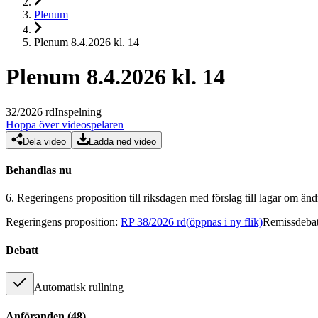
Plenum
Plenum 8.4.2026 kl. 14
Plenum 8.4.2026 kl. 14
32
/
2026
rd
Inspelning
Hoppa över videospelaren
Dela video
Ladda ned video
Behandlas nu
6.
Regeringens proposition till riksdagen med förslag till lagar om än
Regeringens proposition
:
RP 38/2026 rd
(öppnas i ny flik)
Remissdebat
Debatt
Automatisk rullning
Anföranden
(
48
)