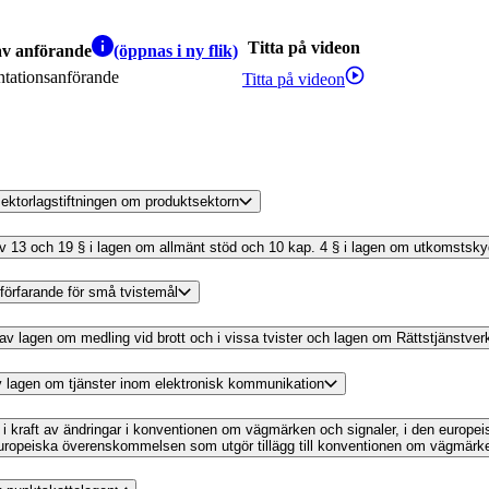
Titta på videon
av anförande
(öppnas i ny flik)
ntationsanförande
Titta på videon
tsektorlagstiftningen om produktsektorn
 av 13 och 19 § i lagen om allmänt stöd och 10 kap. 4 § i lagen om utkomstsky
t förfarande för små tvistemål
g av lagen om medling vid brott och i vissa tvister och lagen om Rättstjänstver
 av lagen om tjänster inom elektronisk kommunikation
 i kraft av ändringar i konventionen om vägmärken och signaler, i den europ
uropeiska överenskommelsen som utgör tillägg till konventionen om vägmärken