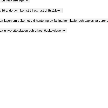
av punktskattelagen
förande av inkomst till ett fast driftställe
g av lagen om säkerhet vid hantering av farliga kemikalier och explosiva varor
g av universitetslagen och yrkeshögskolelagen