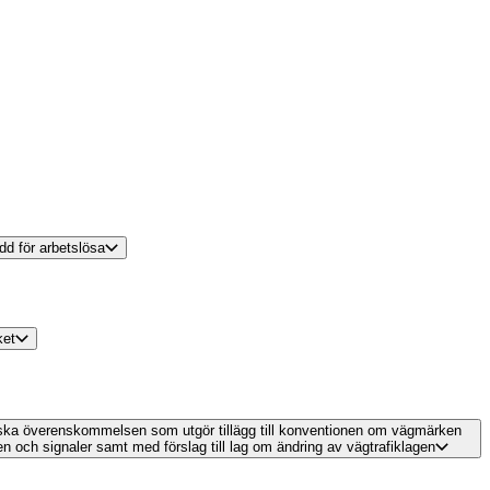
dd för arbetslösa
ket
eiska överenskommelsen som utgör tillägg till konventionen om vägmärken
 och signaler samt med förslag till lag om ändring av vägtrafiklagen