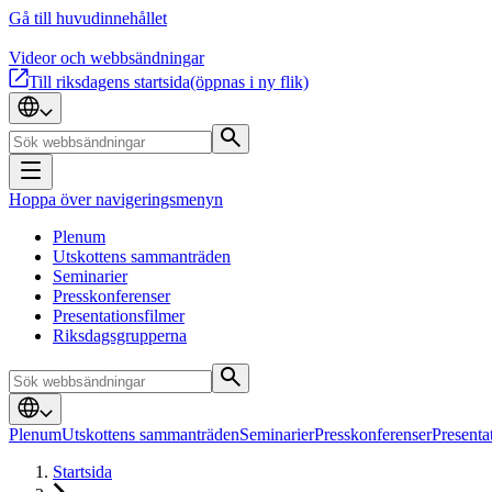
Gå till huvudinnehållet
Videor och webbsändningar
Till riksdagens startsida
(öppnas i ny flik)
Hoppa över navigeringsmenyn
Plenum
Utskottens sammanträden
Seminarier
Presskonferenser
Presentationsfilmer
Riksdagsgrupperna
Plenum
Utskottens sammanträden
Seminarier
Presskonferenser
Presenta
Startsida