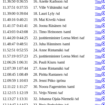
11.36:50
0:36:55
16
.
Anette
Karlsson
/
sd
Titta
11.37:51
0:37:55
17
.
Ville
Vähämäki
/
saf
Titta
11.39:00
0:39:04
18
.
Lauri
Lyly
/
sd
Titta
11.40:16
0:40:21
19
.
Mai
Kivelä
/
vänst
Titta
11.41:37
0:41:41
20
.
Joona
Räsänen
/
sd
Titta
11.43:03
0:43:08
21
.
Timo
Heinonen
/
saml
Titta
11.44:20
0:44:25
22
.
justitieminister
Leena
Meri
/
saf
Titta
11.48:47
0:48:51
23
.
Juha
Hänninen
/
saml
Titta
11.52:51
0:52:55
24
.
Anne
Rintamäki
/
saf
Titta
11.57:19
0:57:23
25
.
justitieminister
Leena
Meri
/
saf
Titta
12.06:26
1:06:31
26
.
Pauli
Kiuru
/
saml
Titta
12.07:39
1:07:44
27
.
Anne
Rintamäki
/
saf
Titta
12.08:45
1:08:49
28
.
Piritta
Rantanen
/
sd
Titta
12.09:59
1:10:03
29
.
Jenni
Pitko
/
gröna
Titta
12.11:22
1:11:27
30
.
Noora
Fagerström
/
saml
Titta
12.12:15
1:12:19
31
.
Veijo
Niemi
/
saf
Titta
12.13:27
1:13:31
32
.
Johanna
Ojala-Niemelä
/
sd
Titta
12.14:47
1:14:52
33
.
Pinja
Perholehto
/
sd