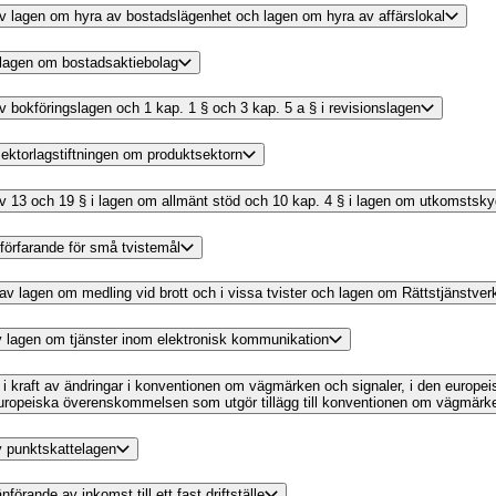
g av lagen om hyra av bostadslägenhet och lagen om hyra av affärslokal
v lagen om bostadsaktiebolag
av bokföringslagen och 1 kap. 1 § och 3 kap. 5 a § i revisionslagen
tsektorlagstiftningen om produktsektorn
 av 13 och 19 § i lagen om allmänt stöd och 10 kap. 4 § i lagen om utkomstsky
t förfarande för små tvistemål
g av lagen om medling vid brott och i vissa tvister och lagen om Rättstjänstver
 av lagen om tjänster inom elektronisk kommunikation
 i kraft av ändringar i konventionen om vägmärken och signaler, i den europ
uropeiska överenskommelsen som utgör tillägg till konventionen om vägmärken
av punktskattelagen
förande av inkomst till ett fast driftställe