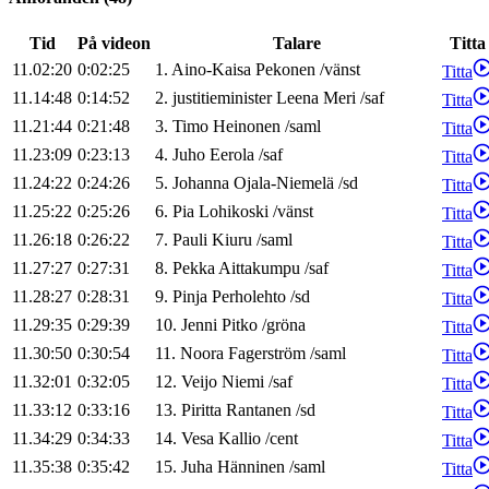
Tid
På videon
Talare
Titta
11.02:20
0:02:25
1
.
Aino-Kaisa
Pekonen
/
vänst
Titta
11.14:48
0:14:52
2
.
justitieminister
Leena
Meri
/
saf
Titta
11.21:44
0:21:48
3
.
Timo
Heinonen
/
saml
Titta
11.23:09
0:23:13
4
.
Juho
Eerola
/
saf
Titta
11.24:22
0:24:26
5
.
Johanna
Ojala-Niemelä
/
sd
Titta
11.25:22
0:25:26
6
.
Pia
Lohikoski
/
vänst
Titta
11.26:18
0:26:22
7
.
Pauli
Kiuru
/
saml
Titta
11.27:27
0:27:31
8
.
Pekka
Aittakumpu
/
saf
Titta
11.28:27
0:28:31
9
.
Pinja
Perholehto
/
sd
Titta
11.29:35
0:29:39
10
.
Jenni
Pitko
/
gröna
Titta
11.30:50
0:30:54
11
.
Noora
Fagerström
/
saml
Titta
11.32:01
0:32:05
12
.
Veijo
Niemi
/
saf
Titta
11.33:12
0:33:16
13
.
Piritta
Rantanen
/
sd
Titta
11.34:29
0:34:33
14
.
Vesa
Kallio
/
cent
Titta
11.35:38
0:35:42
15
.
Juha
Hänninen
/
saml
Titta