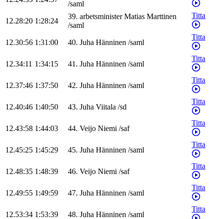
/
saml
Titta
39
.
arbetsminister
Matias
Marttinen
12.28:20
1:28:24
/
saml
Titta
12.30:56
1:31:00
40
.
Juha
Hänninen
/
saml
Titta
12.34:11
1:34:15
41
.
Juha
Hänninen
/
saml
Titta
12.37:46
1:37:50
42
.
Juha
Hänninen
/
saml
Titta
12.40:46
1:40:50
43
.
Juha
Viitala
/
sd
Titta
12.43:58
1:44:03
44
.
Veijo
Niemi
/
saf
Titta
12.45:25
1:45:29
45
.
Juha
Hänninen
/
saml
Titta
12.48:35
1:48:39
46
.
Veijo
Niemi
/
saf
Titta
12.49:55
1:49:59
47
.
Juha
Hänninen
/
saml
Titta
12.53:34
1:53:39
48
.
Juha
Hänninen
/
saml