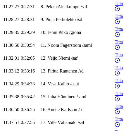
Titta
11.27:27
0:27:31
8
.
Pekka
Aittakumpu
/
saf
Titta
11.28:27
0:28:31
9
.
Pinja
Perholehto
/
sd
Titta
11.29:35
0:29:39
10
.
Jenni
Pitko
/
gröna
Titta
11.30:50
0:30:54
11
.
Noora
Fagerström
/
saml
Titta
11.32:01
0:32:05
12
.
Veijo
Niemi
/
saf
Titta
11.33:12
0:33:16
13
.
Piritta
Rantanen
/
sd
Titta
11.34:29
0:34:33
14
.
Vesa
Kallio
/
cent
Titta
11.35:38
0:35:42
15
.
Juha
Hänninen
/
saml
Titta
11.36:50
0:36:55
16
.
Anette
Karlsson
/
sd
Titta
11.37:51
0:37:55
17
.
Ville
Vähämäki
/
saf