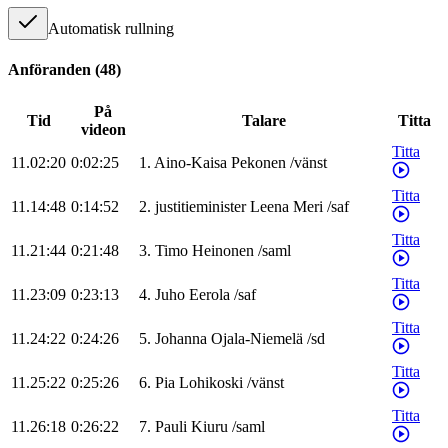
Automatisk rullning
Anföranden
(
48
)
På
Tid
Talare
Titta
videon
Titta
11.02:20
0:02:25
1
.
Aino-Kaisa
Pekonen
/
vänst
Titta
11.14:48
0:14:52
2
.
justitieminister
Leena
Meri
/
saf
Titta
11.21:44
0:21:48
3
.
Timo
Heinonen
/
saml
Titta
11.23:09
0:23:13
4
.
Juho
Eerola
/
saf
Titta
11.24:22
0:24:26
5
.
Johanna
Ojala-Niemelä
/
sd
Titta
11.25:22
0:25:26
6
.
Pia
Lohikoski
/
vänst
Titta
11.26:18
0:26:22
7
.
Pauli
Kiuru
/
saml