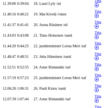
Titta
11.39:00
0:39:04
18
.
Lauri
Lyly
/
sd
Titta
11.40:16
0:40:21
19
.
Mai
Kivelä
/
vänst
Titta
11.41:37
0:41:41
20
.
Joona
Räsänen
/
sd
Titta
11.43:03
0:43:08
21
.
Timo
Heinonen
/
saml
Titta
11.44:20
0:44:25
22
.
justitieminister
Leena
Meri
/
saf
Titta
11.48:47
0:48:51
23
.
Juha
Hänninen
/
saml
Titta
11.52:51
0:52:55
24
.
Anne
Rintamäki
/
saf
Titta
11.57:19
0:57:23
25
.
justitieminister
Leena
Meri
/
saf
Titta
12.06:26
1:06:31
26
.
Pauli
Kiuru
/
saml
Titta
12.07:39
1:07:44
27
.
Anne
Rintamäki
/
saf
Titta