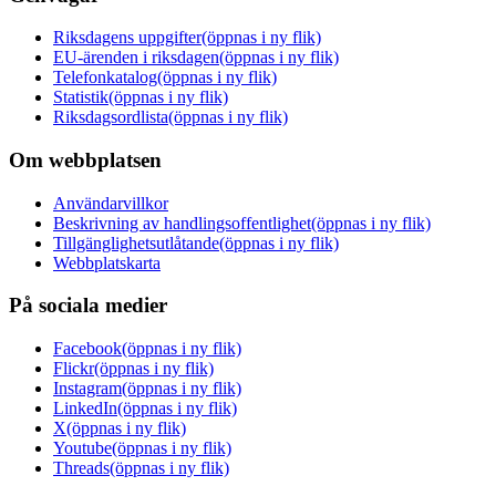
Riksdagens uppgifter
(öppnas i ny flik)
EU-ärenden i riksdagen
(öppnas i ny flik)
Telefonkatalog
(öppnas i ny flik)
Statistik
(öppnas i ny flik)
Riksdagsordlista
(öppnas i ny flik)
Om webbplatsen
Användarvillkor
Beskrivning av handlingsoffentlighet
(öppnas i ny flik)
Tillgänglighetsutlåtande
(öppnas i ny flik)
Webbplatskarta
På sociala medier
Facebook
(öppnas i ny flik)
Flickr
(öppnas i ny flik)
Instagram
(öppnas i ny flik)
LinkedIn
(öppnas i ny flik)
X
(öppnas i ny flik)
Youtube
(öppnas i ny flik)
Threads
(öppnas i ny flik)