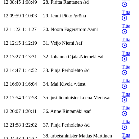
12.08:45
1:08:49
28
.
Piritta
Rantanen
/
sd
Titta
12.09:59
1:10:03
29
.
Jenni
Pitko
/
gröna
Titta
12.11:22
1:11:27
30
.
Noora
Fagerström
/
saml
Titta
12.12:15
1:12:19
31
.
Veijo
Niemi
/
saf
Titta
12.13:27
1:13:31
32
.
Johanna
Ojala-Niemelä
/
sd
Titta
12.14:47
1:14:52
33
.
Pinja
Perholehto
/
sd
Titta
12.16:00
1:16:04
34
.
Mai
Kivelä
/
vänst
Titta
12.17:54
1:17:58
35
.
justitieminister
Leena
Meri
/
saf
Titta
12.20:07
1:20:11
36
.
Anne
Rintamäki
/
saf
Titta
12.21:58
1:22:02
37
.
Pinja
Perholehto
/
sd
Titta
38
.
arbetsminister
Matias
Marttinen
12.24:33
1:24:37