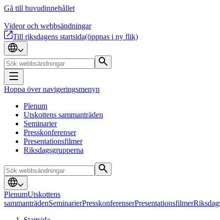
Gå till huvudinnehållet
Videor och webbsändningar
Till riksdagens startsida
(öppnas i ny flik)
Hoppa över navigeringsmenyn
Plenum
Utskottens sammanträden
Seminarier
Presskonferenser
Presentationsfilmer
Riksdagsgrupperna
Plenum
Utskottens
sammanträden
Seminarier
Presskonferenser
Presentationsfilmer
Riksdag
Startsida