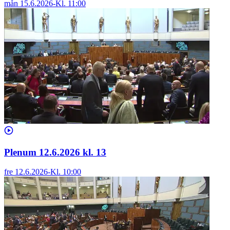
mån 15.6.2026
-
Kl.
11:00
Plenum 12.6.2026 kl. 13
fre 12.6.2026
-
Kl.
10:00