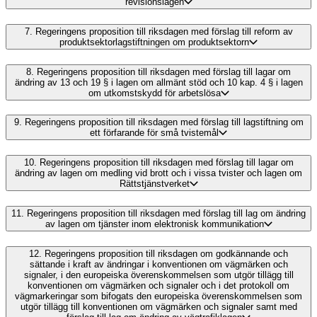
revisionslagen
7.
Regeringens proposition till riksdagen med förslag till reform av
produktsektorlagstiftningen om produktsektorn
8.
Regeringens proposition till riksdagen med förslag till lagar om
ändring av 13 och 19 § i lagen om allmänt stöd och 10 kap. 4 § i lagen
om utkomstskydd för arbetslösa
9.
Regeringens proposition till riksdagen med förslag till lagstiftning om
ett förfarande för små tvistemål
10.
Regeringens proposition till riksdagen med förslag till lagar om
ändring av lagen om medling vid brott och i vissa tvister och lagen om
Rättstjänstverket
11.
Regeringens proposition till riksdagen med förslag till lag om ändring
av lagen om tjänster inom elektronisk kommunikation
12.
Regeringens proposition till riksdagen om godkännande och
sättande i kraft av ändringar i konventionen om vägmärken och
signaler, i den europeiska överenskommelsen som utgör tillägg till
konventionen om vägmärken och signaler och i det protokoll om
vägmarkeringar som bifogats den europeiska överenskommelsen som
utgör tillägg till konventionen om vägmärken och signaler samt med