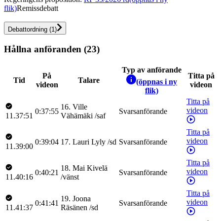
flik)
Remissdebatt
Debattordning
(
1
)
Hållna anföranden (23)
Typ av anförande
På
Titta på
Tid
Talare
(öppnas i ny
videon
videon
flik)
Titta på
16
.
Ville
videon
0:37:55
Svarsanförande
11.37:51
Vähämäki
/
saf
Titta på
videon
0:39:04
17
.
Lauri
Lyly
/
sd
Svarsanförande
11.39:00
Titta på
18
.
Mai
Kivelä
videon
0:40:21
Svarsanförande
11.40:16
/
vänst
Titta på
19
.
Joona
videon
0:41:41
Svarsanförande
11.41:37
Räsänen
/
sd