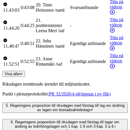
Titta på
20
.
Timo
videon
0:43:08
Svarsanförande
11.43:03
Heinonen
/
saml
Titta på
21
.
videon
0:44:25
justitieminister
-
11.44:20
Leena
Meri
/
saf
Titta på
22
.
Juha
videon
0:48:51
Egentligt anförande
11.48:47
Hänninen
/
saml
Titta på
23
.
Anne
videon
0:52:55
Egentligt anförande
11.52:51
Rintamäki
/
saf
Visa alla
Riksdagen remitterade ärendet till miljöutskottet.
Punkt i plenarprotokollet
:
PR 32/2026/4 rd
(öppnas i ny flik)
5.
Regeringens proposition till riksdagen med förslag till lag om ändring
av lagen om bostadsaktiebolag
6.
Regeringens proposition till riksdagen med förslag till lagar om
ändring av bokföringslagen och 1 kap. 1 § och 3 kap. 5 a § i