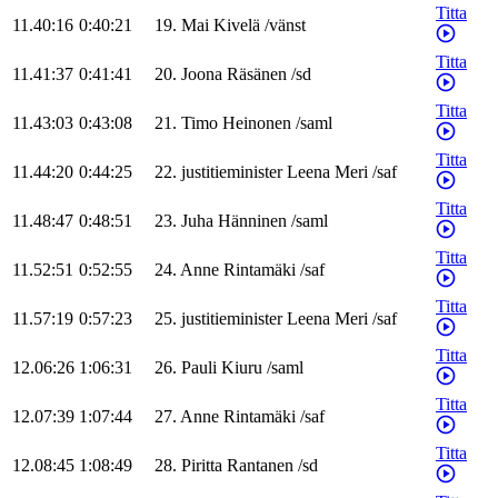
Titta
11.40:16
0:40:21
19
.
Mai
Kivelä
/
vänst
Titta
11.41:37
0:41:41
20
.
Joona
Räsänen
/
sd
Titta
11.43:03
0:43:08
21
.
Timo
Heinonen
/
saml
Titta
11.44:20
0:44:25
22
.
justitieminister
Leena
Meri
/
saf
Titta
11.48:47
0:48:51
23
.
Juha
Hänninen
/
saml
Titta
11.52:51
0:52:55
24
.
Anne
Rintamäki
/
saf
Titta
11.57:19
0:57:23
25
.
justitieminister
Leena
Meri
/
saf
Titta
12.06:26
1:06:31
26
.
Pauli
Kiuru
/
saml
Titta
12.07:39
1:07:44
27
.
Anne
Rintamäki
/
saf
Titta
12.08:45
1:08:49
28
.
Piritta
Rantanen
/
sd