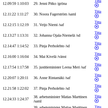
Titta
12.09:59
1:10:03
29
.
Jenni
Pitko
/
gröna
Titta
12.11:22
1:11:27
30
.
Noora
Fagerström
/
saml
Titta
12.12:15
1:12:19
31
.
Veijo
Niemi
/
saf
Titta
12.13:27
1:13:31
32
.
Johanna
Ojala-Niemelä
/
sd
Titta
12.14:47
1:14:52
33
.
Pinja
Perholehto
/
sd
Titta
12.16:00
1:16:04
34
.
Mai
Kivelä
/
vänst
Titta
12.17:54
1:17:58
35
.
justitieminister
Leena
Meri
/
saf
Titta
12.20:07
1:20:11
36
.
Anne
Rintamäki
/
saf
Titta
12.21:58
1:22:02
37
.
Pinja
Perholehto
/
sd
Titta
38
.
arbetsminister
Matias
Marttinen
12.24:33
1:24:37
/
saml
Titta
39
.
arbetsminister
Matias
Marttinen