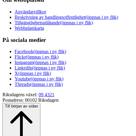
Användarvillkor
Beskrivning av handlingsoffentlighet
(öppnas i ny flik)
Tillgänglighetsutlåtande
(öppnas i ny flik)
Webbplatskarta
På sociala medier
Facebook
(öppnas i ny flik)
Flickr
(öppnas i ny flik)
Instagram
(öppnas i ny flik)
LinkedIn
(öppnas i ny flik)
X
(öppnas i ny flik)
Youtube
(öppnas i ny flik)
Threads
(öppnas i ny flik)
Riksdagens växel:
09 4321
Postadress:
00102 Riksdagen
Till början av sidan