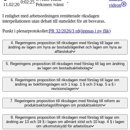
0:02:25
-
11.02:20
Pekonen
/
vänst
videon
I enlighet med arbetsordningen remitterade riksdagen
interpellationen utan debatt till statsrådet för att besvaras.
Punkt i plenarprotokollet
:
PR 32/2026/3 rd
(öppnas i ny flik)
4.
Regeringens proposition till riksdagen med förslag till lagar om
ändring av lagen om hyra av bostadslägenhet och lagen om hyra av
affärslokal
5.
Regeringens proposition till riksdagen med förslag till lag om ändring
av lagen om bostadsaktiebolag
6.
Regeringens proposition till riksdagen med förslag till lagar om
ändring av bokföringslagen och 1 kap. 1 § och 3 kap. 5 a § i
revisionslagen
7.
Regeringens proposition till riksdagen med förslag till reform av
produktsektorlagstiftningen om produktsektorn
8.
Regeringens proposition till riksdagen med förslag till lagar om
ändring av 13 och 19 § i lagen om allmänt stöd och 10 kap. 4 § i lagen
om utkomstskydd för arbetslösa