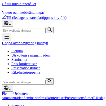
Gå till huvudinnehållet
Videor och webbsändningar
Till riksdagens startsida
(öppnas i ny flik)
Hoppa över navigeringsmenyn
Plenum
Utskottens sammanträden
Seminarier
Presskonferenser
Presentationsfilmer
Riksdagsgrupperna
Plenum
Utskottens
sammanträden
Seminarier
Presskonferenser
Presentationsfilmer
Riksdag
Startsida