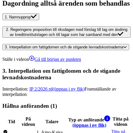
Dagordning alltså ärenden som behandlas
1.
Namnupprop
2.
Regeringens proposition till riksdagen med förslag till lag om ändring
av kreditinstitutslagen och till lagar som har samband med den
3.
Interpellation om fattigdomen och de stigande levnadskostnaderna
Ställe i videon
Gå till början av punkten
3.
Interpellation om fattigdomen och de stigande
levnadskostnaderna
Interpellation
:
IP 2/2026 rd
(öppnas i ny flik)
Framställande av
interpellation
Hållna anföranden (1)
På
Titta på
Typ av anförande
Tid
Talare
videon
videon
(öppnas i ny flik)
Titta på
1
.
Aino-Kaisa