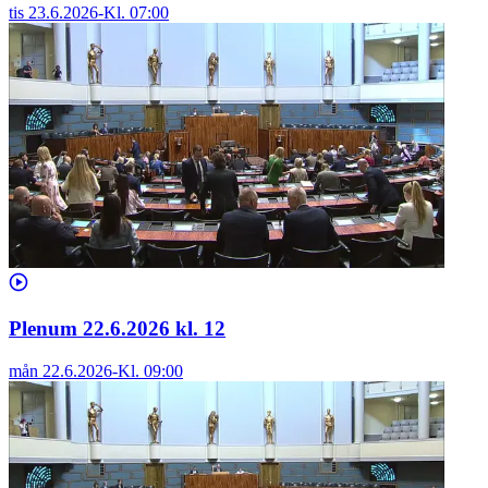
tis 23.6.2026
-
Kl.
07:00
Plenum 22.6.2026 kl. 12
mån 22.6.2026
-
Kl.
09:00