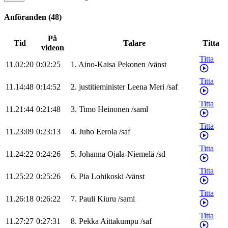
Anföranden
(
48
)
På
Tid
Talare
Titta
videon
Titta
11.02:20
0:02:25
1
.
Aino-Kaisa
Pekonen
/
vänst
Titta
11.14:48
0:14:52
2
.
justitieminister
Leena
Meri
/
saf
Titta
11.21:44
0:21:48
3
.
Timo
Heinonen
/
saml
Titta
11.23:09
0:23:13
4
.
Juho
Eerola
/
saf
Titta
11.24:22
0:24:26
5
.
Johanna
Ojala-Niemelä
/
sd
Titta
11.25:22
0:25:26
6
.
Pia
Lohikoski
/
vänst
Titta
11.26:18
0:26:22
7
.
Pauli
Kiuru
/
saml
Titta
11.27:27
0:27:31
8
.
Pekka
Aittakumpu
/
saf