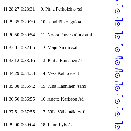
Titta
11.28:27
0:28:31
9
.
Pinja
Perholehto
/
sd
Titta
11.29:35
0:29:39
10
.
Jenni
Pitko
/
gröna
Titta
11.30:50
0:30:54
11
.
Noora
Fagerström
/
saml
Titta
11.32:01
0:32:05
12
.
Veijo
Niemi
/
saf
Titta
11.33:12
0:33:16
13
.
Piritta
Rantanen
/
sd
Titta
11.34:29
0:34:33
14
.
Vesa
Kallio
/
cent
Titta
11.35:38
0:35:42
15
.
Juha
Hänninen
/
saml
Titta
11.36:50
0:36:55
16
.
Anette
Karlsson
/
sd
Titta
11.37:51
0:37:55
17
.
Ville
Vähämäki
/
saf
Titta
11.39:00
0:39:04
18
.
Lauri
Lyly
/
sd