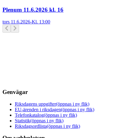
Plenum 11.6.2026 kl. 16
tors 11.6.2026
-
Kl.
13:00
Genvägar
Riksdagens uppgifter
(öppnas i ny flik)
EU-ärenden i riksdagen
(öppnas i ny flik)
Telefonkatalog
(öppnas i ny flik)
Statistik
(öppnas i ny flik)
Riksdagsordlista
(öppnas i ny flik)
Om webbplatsen