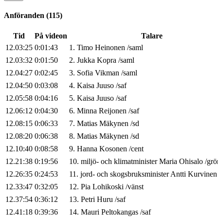
Anföranden
(
115
)
Tid
På videon
Talare
12.03:25
0:01:43
1
.
Timo
Heinonen
/
saml
12.03:32
0:01:50
2
.
Jukka
Kopra
/
saml
12.04:27
0:02:45
3
.
Sofia
Vikman
/
saml
12.04:50
0:03:08
4
.
Kaisa
Juuso
/
saf
12.05:58
0:04:16
5
.
Kaisa
Juuso
/
saf
12.06:12
0:04:30
6
.
Minna
Reijonen
/
saf
12.08:15
0:06:33
7
.
Matias
Mäkynen
/
sd
12.08:20
0:06:38
8
.
Matias
Mäkynen
/
sd
12.10:40
0:08:58
9
.
Hanna
Kosonen
/
cent
12.21:38
0:19:56
10
.
miljö- och klimatminister
Maria
Ohisalo
/
grö
12.26:35
0:24:53
11
.
jord- och skogsbruksminister
Antti
Kurvinen
12.33:47
0:32:05
12
.
Pia
Lohikoski
/
vänst
12.37:54
0:36:12
13
.
Petri
Huru
/
saf
12.41:18
0:39:36
14
.
Mauri
Peltokangas
/
saf