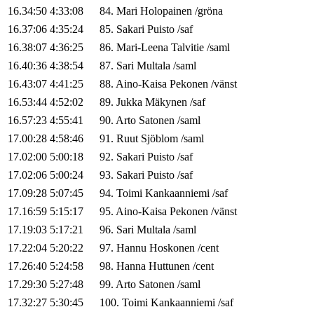
16.34:50
4:33:08
84
.
Mari
Holopainen
/
gröna
16.37:06
4:35:24
85
.
Sakari
Puisto
/
saf
16.38:07
4:36:25
86
.
Mari-Leena
Talvitie
/
saml
16.40:36
4:38:54
87
.
Sari
Multala
/
saml
16.43:07
4:41:25
88
.
Aino-Kaisa
Pekonen
/
vänst
16.53:44
4:52:02
89
.
Jukka
Mäkynen
/
saf
16.57:23
4:55:41
90
.
Arto
Satonen
/
saml
17.00:28
4:58:46
91
.
Ruut
Sjöblom
/
saml
17.02:00
5:00:18
92
.
Sakari
Puisto
/
saf
17.02:06
5:00:24
93
.
Sakari
Puisto
/
saf
17.09:28
5:07:45
94
.
Toimi
Kankaanniemi
/
saf
17.16:59
5:15:17
95
.
Aino-Kaisa
Pekonen
/
vänst
17.19:03
5:17:21
96
.
Sari
Multala
/
saml
17.22:04
5:20:22
97
.
Hannu
Hoskonen
/
cent
17.26:40
5:24:58
98
.
Hanna
Huttunen
/
cent
17.29:30
5:27:48
99
.
Arto
Satonen
/
saml
17.32:27
5:30:45
100
.
Toimi
Kankaanniemi
/
saf