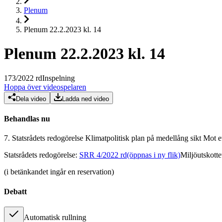
Plenum
Plenum 22.2.2023 kl. 14
Plenum 22.2.2023 kl. 14
173
/
2022
rd
Inspelning
Hoppa över videospelaren
Dela video
Ladda ned video
Behandlas nu
7.
Statsrådets redogörelse Klimatpolitisk plan på medellång sikt Mot e
Statsrådets redogörelse
:
SRR 4/2022 rd
(öppnas i ny flik)
Miljöutskott
(i betänkandet ingår en reservation)
Debatt
Automatisk rullning