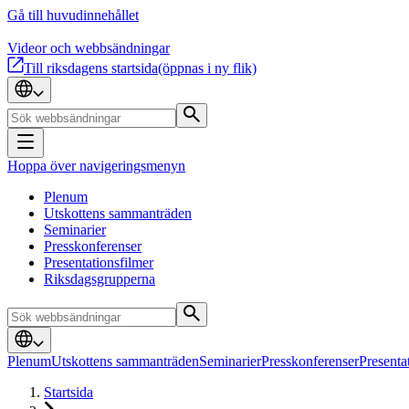
Gå till huvudinnehållet
Videor och webbsändningar
Till riksdagens startsida
(öppnas i ny flik)
Hoppa över navigeringsmenyn
Plenum
Utskottens sammanträden
Seminarier
Presskonferenser
Presentationsfilmer
Riksdagsgrupperna
Plenum
Utskottens sammanträden
Seminarier
Presskonferenser
Presenta
Startsida