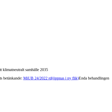
tt klimatneutralt samhälle 2035
ets betänkande
:
MiUB 24/2022 rd
(öppnas i ny flik)
Enda behandlingen