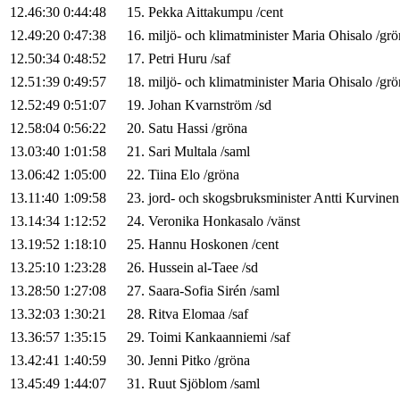
12.46:30
0:44:48
15
.
Pekka
Aittakumpu
/
cent
12.49:20
0:47:38
16
.
miljö- och klimatminister
Maria
Ohisalo
/
grö
12.50:34
0:48:52
17
.
Petri
Huru
/
saf
12.51:39
0:49:57
18
.
miljö- och klimatminister
Maria
Ohisalo
/
grö
12.52:49
0:51:07
19
.
Johan
Kvarnström
/
sd
12.58:04
0:56:22
20
.
Satu
Hassi
/
gröna
13.03:40
1:01:58
21
.
Sari
Multala
/
saml
13.06:42
1:05:00
22
.
Tiina
Elo
/
gröna
13.11:40
1:09:58
23
.
jord- och skogsbruksminister
Antti
Kurvinen
13.14:34
1:12:52
24
.
Veronika
Honkasalo
/
vänst
13.19:52
1:18:10
25
.
Hannu
Hoskonen
/
cent
13.25:10
1:23:28
26
.
Hussein
al-Taee
/
sd
13.28:50
1:27:08
27
.
Saara-Sofia
Sirén
/
saml
13.32:03
1:30:21
28
.
Ritva
Elomaa
/
saf
13.36:57
1:35:15
29
.
Toimi
Kankaanniemi
/
saf
13.42:41
1:40:59
30
.
Jenni
Pitko
/
gröna
13.45:49
1:44:07
31
.
Ruut
Sjöblom
/
saml