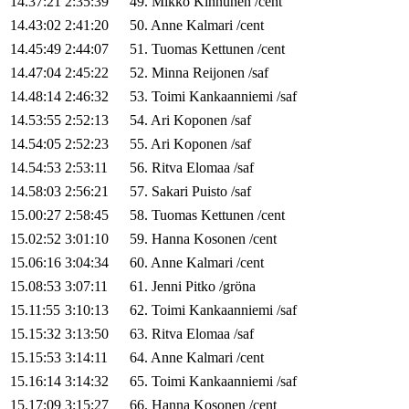
14.37:21
2:35:39
49
.
Mikko
Kinnunen
/
cent
14.43:02
2:41:20
50
.
Anne
Kalmari
/
cent
14.45:49
2:44:07
51
.
Tuomas
Kettunen
/
cent
14.47:04
2:45:22
52
.
Minna
Reijonen
/
saf
14.48:14
2:46:32
53
.
Toimi
Kankaanniemi
/
saf
14.53:55
2:52:13
54
.
Ari
Koponen
/
saf
14.54:05
2:52:23
55
.
Ari
Koponen
/
saf
14.54:53
2:53:11
56
.
Ritva
Elomaa
/
saf
14.58:03
2:56:21
57
.
Sakari
Puisto
/
saf
15.00:27
2:58:45
58
.
Tuomas
Kettunen
/
cent
15.02:52
3:01:10
59
.
Hanna
Kosonen
/
cent
15.06:16
3:04:34
60
.
Anne
Kalmari
/
cent
15.08:53
3:07:11
61
.
Jenni
Pitko
/
gröna
15.11:55
3:10:13
62
.
Toimi
Kankaanniemi
/
saf
15.15:32
3:13:50
63
.
Ritva
Elomaa
/
saf
15.15:53
3:14:11
64
.
Anne
Kalmari
/
cent
15.16:14
3:14:32
65
.
Toimi
Kankaanniemi
/
saf
15.17:09
3:15:27
66
.
Hanna
Kosonen
/
cent