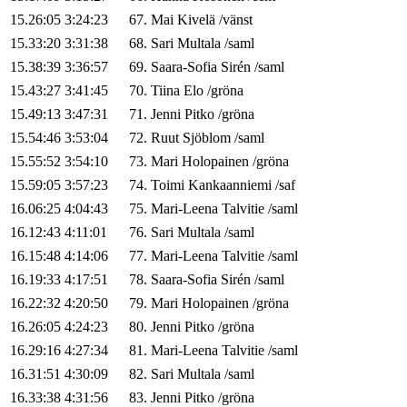
15.26:05
3:24:23
67
.
Mai
Kivelä
/
vänst
15.33:20
3:31:38
68
.
Sari
Multala
/
saml
15.38:39
3:36:57
69
.
Saara-Sofia
Sirén
/
saml
15.43:27
3:41:45
70
.
Tiina
Elo
/
gröna
15.49:13
3:47:31
71
.
Jenni
Pitko
/
gröna
15.54:46
3:53:04
72
.
Ruut
Sjöblom
/
saml
15.55:52
3:54:10
73
.
Mari
Holopainen
/
gröna
15.59:05
3:57:23
74
.
Toimi
Kankaanniemi
/
saf
16.06:25
4:04:43
75
.
Mari-Leena
Talvitie
/
saml
16.12:43
4:11:01
76
.
Sari
Multala
/
saml
16.15:48
4:14:06
77
.
Mari-Leena
Talvitie
/
saml
16.19:33
4:17:51
78
.
Saara-Sofia
Sirén
/
saml
16.22:32
4:20:50
79
.
Mari
Holopainen
/
gröna
16.26:05
4:24:23
80
.
Jenni
Pitko
/
gröna
16.29:16
4:27:34
81
.
Mari-Leena
Talvitie
/
saml
16.31:51
4:30:09
82
.
Sari
Multala
/
saml
16.33:38
4:31:56
83
.
Jenni
Pitko
/
gröna