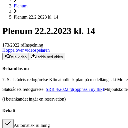
Plenum
Plenum 22.2.2023 kl. 14
Plenum 22.2.2023 kl. 14
173
/
2022
rd
Inspelning
Hoppa över videospelaren
Dela video
Ladda ned video
Behandlas nu
7.
Statsrådets redogörelse Klimatpolitisk plan på medellång sikt Mot e
Statsrådets redogörelse
:
SRR 4/2022 rd
(öppnas i ny flik)
Miljöutskott
(i betänkandet ingår en reservation)
Debatt
Automatisk rullning