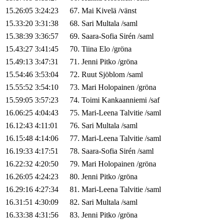
15.26:05
3:24:23
67
.
Mai
Kivelä
/
vänst
15.33:20
3:31:38
68
.
Sari
Multala
/
saml
15.38:39
3:36:57
69
.
Saara-Sofia
Sirén
/
saml
15.43:27
3:41:45
70
.
Tiina
Elo
/
gröna
15.49:13
3:47:31
71
.
Jenni
Pitko
/
gröna
15.54:46
3:53:04
72
.
Ruut
Sjöblom
/
saml
15.55:52
3:54:10
73
.
Mari
Holopainen
/
gröna
15.59:05
3:57:23
74
.
Toimi
Kankaanniemi
/
saf
16.06:25
4:04:43
75
.
Mari-Leena
Talvitie
/
saml
16.12:43
4:11:01
76
.
Sari
Multala
/
saml
16.15:48
4:14:06
77
.
Mari-Leena
Talvitie
/
saml
16.19:33
4:17:51
78
.
Saara-Sofia
Sirén
/
saml
16.22:32
4:20:50
79
.
Mari
Holopainen
/
gröna
16.26:05
4:24:23
80
.
Jenni
Pitko
/
gröna
16.29:16
4:27:34
81
.
Mari-Leena
Talvitie
/
saml
16.31:51
4:30:09
82
.
Sari
Multala
/
saml
16.33:38
4:31:56
83
.
Jenni
Pitko
/
gröna