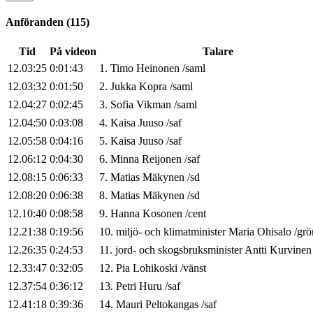
Anföranden
(
115
)
Tid
På videon
Talare
12.03:25
0:01:43
1
.
Timo
Heinonen
/
saml
12.03:32
0:01:50
2
.
Jukka
Kopra
/
saml
12.04:27
0:02:45
3
.
Sofia
Vikman
/
saml
12.04:50
0:03:08
4
.
Kaisa
Juuso
/
saf
12.05:58
0:04:16
5
.
Kaisa
Juuso
/
saf
12.06:12
0:04:30
6
.
Minna
Reijonen
/
saf
12.08:15
0:06:33
7
.
Matias
Mäkynen
/
sd
12.08:20
0:06:38
8
.
Matias
Mäkynen
/
sd
12.10:40
0:08:58
9
.
Hanna
Kosonen
/
cent
12.21:38
0:19:56
10
.
miljö- och klimatminister
Maria
Ohisalo
/
grö
12.26:35
0:24:53
11
.
jord- och skogsbruksminister
Antti
Kurvinen
12.33:47
0:32:05
12
.
Pia
Lohikoski
/
vänst
12.37:54
0:36:12
13
.
Petri
Huru
/
saf
12.41:18
0:39:36
14
.
Mauri
Peltokangas
/
saf