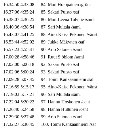
16.34:50
4:33:08
84
.
Mari
Holopainen
/
gröna
16.37:06
4:35:24
85
.
Sakari
Puisto
/
saf
16.38:07
4:36:25
86
.
Mari-Leena
Talvitie
/
saml
16.40:36
4:38:54
87
.
Sari
Multala
/
saml
16.43:07
4:41:25
88
.
Aino-Kaisa
Pekonen
/
vänst
16.53:44
4:52:02
89
.
Jukka
Mäkynen
/
saf
16.57:23
4:55:41
90
.
Arto
Satonen
/
saml
17.00:28
4:58:46
91
.
Ruut
Sjöblom
/
saml
17.02:00
5:00:18
92
.
Sakari
Puisto
/
saf
17.02:06
5:00:24
93
.
Sakari
Puisto
/
saf
17.09:28
5:07:45
94
.
Toimi
Kankaanniemi
/
saf
17.16:59
5:15:17
95
.
Aino-Kaisa
Pekonen
/
vänst
17.19:03
5:17:21
96
.
Sari
Multala
/
saml
17.22:04
5:20:22
97
.
Hannu
Hoskonen
/
cent
17.26:40
5:24:58
98
.
Hanna
Huttunen
/
cent
17.29:30
5:27:48
99
.
Arto
Satonen
/
saml
17.32:27
5:30:45
100
.
Toimi
Kankaanniemi
/
saf