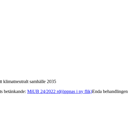
tt klimatneutralt samhälle 2035
ets betänkande
:
MiUB 24/2022 rd
(öppnas i ny flik)
Enda behandlingen