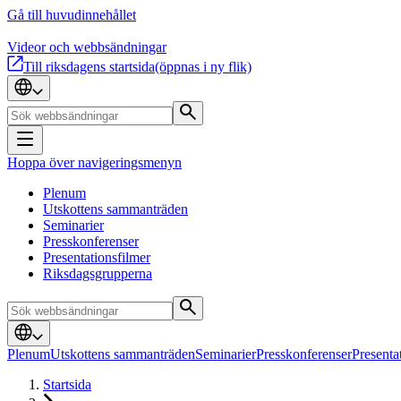
Gå till huvudinnehållet
Videor och webbsändningar
Till riksdagens startsida
(öppnas i ny flik)
Hoppa över navigeringsmenyn
Plenum
Utskottens sammanträden
Seminarier
Presskonferenser
Presentationsfilmer
Riksdagsgrupperna
Plenum
Utskottens sammanträden
Seminarier
Presskonferenser
Presenta
Startsida