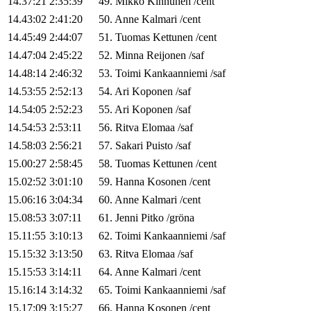
14.37:21
2:35:39
49
.
Mikko
Kinnunen
/
cent
14.43:02
2:41:20
50
.
Anne
Kalmari
/
cent
14.45:49
2:44:07
51
.
Tuomas
Kettunen
/
cent
14.47:04
2:45:22
52
.
Minna
Reijonen
/
saf
14.48:14
2:46:32
53
.
Toimi
Kankaanniemi
/
saf
14.53:55
2:52:13
54
.
Ari
Koponen
/
saf
14.54:05
2:52:23
55
.
Ari
Koponen
/
saf
14.54:53
2:53:11
56
.
Ritva
Elomaa
/
saf
14.58:03
2:56:21
57
.
Sakari
Puisto
/
saf
15.00:27
2:58:45
58
.
Tuomas
Kettunen
/
cent
15.02:52
3:01:10
59
.
Hanna
Kosonen
/
cent
15.06:16
3:04:34
60
.
Anne
Kalmari
/
cent
15.08:53
3:07:11
61
.
Jenni
Pitko
/
gröna
15.11:55
3:10:13
62
.
Toimi
Kankaanniemi
/
saf
15.15:32
3:13:50
63
.
Ritva
Elomaa
/
saf
15.15:53
3:14:11
64
.
Anne
Kalmari
/
cent
15.16:14
3:14:32
65
.
Toimi
Kankaanniemi
/
saf
15.17:09
3:15:27
66
.
Hanna
Kosonen
/
cent