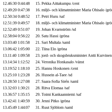
12.46:30
0:44:48
15
.
Pekka
Aittakumpu
/
cent
12.49:20
0:47:38
16
.
miljö- och klimatminister
Maria
Ohisalo
/
grö
12.50:34
0:48:52
17
.
Petri
Huru
/
saf
12.51:39
0:49:57
18
.
miljö- och klimatminister
Maria
Ohisalo
/
grö
12.52:49
0:51:07
19
.
Johan
Kvarnström
/
sd
12.58:04
0:56:22
20
.
Satu
Hassi
/
gröna
13.03:40
1:01:58
21
.
Sari
Multala
/
saml
13.06:42
1:05:00
22
.
Tiina
Elo
/
gröna
13.11:40
1:09:58
23
.
jord- och skogsbruksminister
Antti
Kurvinen
13.14:34
1:12:52
24
.
Veronika
Honkasalo
/
vänst
13.19:52
1:18:10
25
.
Hannu
Hoskonen
/
cent
13.25:10
1:23:28
26
.
Hussein
al-Taee
/
sd
13.28:50
1:27:08
27
.
Saara-Sofia
Sirén
/
saml
13.32:03
1:30:21
28
.
Ritva
Elomaa
/
saf
13.36:57
1:35:15
29
.
Toimi
Kankaanniemi
/
saf
13.42:41
1:40:59
30
.
Jenni
Pitko
/
gröna
13.45:49
1:44:07
31
.
Ruut
Sjöblom
/
saml