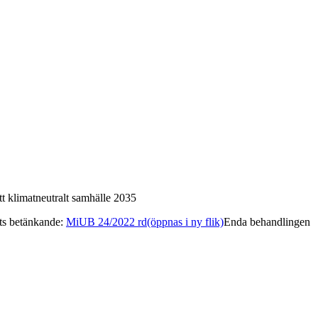
tt klimatneutralt samhälle 2035
ets betänkande
:
MiUB 24/2022 rd
(öppnas i ny flik)
Enda behandlingen