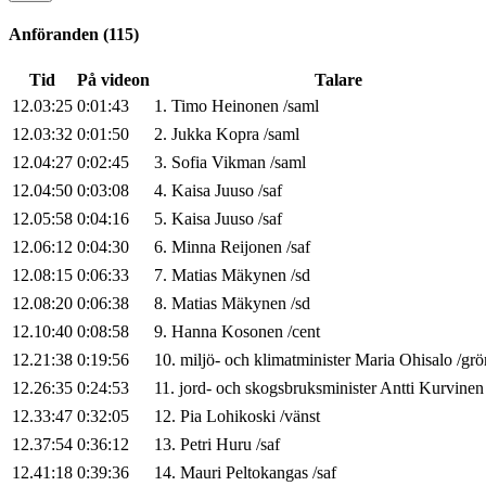
Anföranden
(
115
)
Tid
På videon
Talare
12.03:25
0:01:43
1
.
Timo
Heinonen
/
saml
12.03:32
0:01:50
2
.
Jukka
Kopra
/
saml
12.04:27
0:02:45
3
.
Sofia
Vikman
/
saml
12.04:50
0:03:08
4
.
Kaisa
Juuso
/
saf
12.05:58
0:04:16
5
.
Kaisa
Juuso
/
saf
12.06:12
0:04:30
6
.
Minna
Reijonen
/
saf
12.08:15
0:06:33
7
.
Matias
Mäkynen
/
sd
12.08:20
0:06:38
8
.
Matias
Mäkynen
/
sd
12.10:40
0:08:58
9
.
Hanna
Kosonen
/
cent
12.21:38
0:19:56
10
.
miljö- och klimatminister
Maria
Ohisalo
/
grö
12.26:35
0:24:53
11
.
jord- och skogsbruksminister
Antti
Kurvinen
12.33:47
0:32:05
12
.
Pia
Lohikoski
/
vänst
12.37:54
0:36:12
13
.
Petri
Huru
/
saf
12.41:18
0:39:36
14
.
Mauri
Peltokangas
/
saf