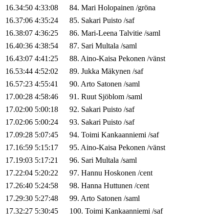
16.34:50
4:33:08
84
.
Mari
Holopainen
/
gröna
16.37:06
4:35:24
85
.
Sakari
Puisto
/
saf
16.38:07
4:36:25
86
.
Mari-Leena
Talvitie
/
saml
16.40:36
4:38:54
87
.
Sari
Multala
/
saml
16.43:07
4:41:25
88
.
Aino-Kaisa
Pekonen
/
vänst
16.53:44
4:52:02
89
.
Jukka
Mäkynen
/
saf
16.57:23
4:55:41
90
.
Arto
Satonen
/
saml
17.00:28
4:58:46
91
.
Ruut
Sjöblom
/
saml
17.02:00
5:00:18
92
.
Sakari
Puisto
/
saf
17.02:06
5:00:24
93
.
Sakari
Puisto
/
saf
17.09:28
5:07:45
94
.
Toimi
Kankaanniemi
/
saf
17.16:59
5:15:17
95
.
Aino-Kaisa
Pekonen
/
vänst
17.19:03
5:17:21
96
.
Sari
Multala
/
saml
17.22:04
5:20:22
97
.
Hannu
Hoskonen
/
cent
17.26:40
5:24:58
98
.
Hanna
Huttunen
/
cent
17.29:30
5:27:48
99
.
Arto
Satonen
/
saml
17.32:27
5:30:45
100
.
Toimi
Kankaanniemi
/
saf