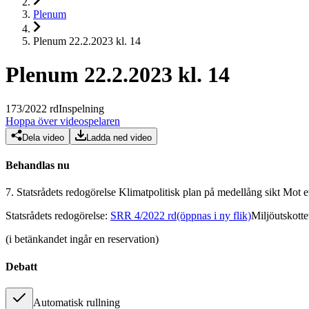
Plenum
Plenum 22.2.2023 kl. 14
Plenum 22.2.2023 kl. 14
173
/
2022
rd
Inspelning
Hoppa över videospelaren
Dela video
Ladda ned video
Behandlas nu
7.
Statsrådets redogörelse Klimatpolitisk plan på medellång sikt Mot e
Statsrådets redogörelse
:
SRR 4/2022 rd
(öppnas i ny flik)
Miljöutskott
(i betänkandet ingår en reservation)
Debatt
Automatisk rullning