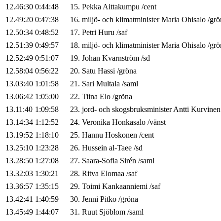
12.46:30
0:44:48
15
.
Pekka
Aittakumpu
/
cent
12.49:20
0:47:38
16
.
miljö- och klimatminister
Maria
Ohisalo
/
grö
12.50:34
0:48:52
17
.
Petri
Huru
/
saf
12.51:39
0:49:57
18
.
miljö- och klimatminister
Maria
Ohisalo
/
grö
12.52:49
0:51:07
19
.
Johan
Kvarnström
/
sd
12.58:04
0:56:22
20
.
Satu
Hassi
/
gröna
13.03:40
1:01:58
21
.
Sari
Multala
/
saml
13.06:42
1:05:00
22
.
Tiina
Elo
/
gröna
13.11:40
1:09:58
23
.
jord- och skogsbruksminister
Antti
Kurvinen
13.14:34
1:12:52
24
.
Veronika
Honkasalo
/
vänst
13.19:52
1:18:10
25
.
Hannu
Hoskonen
/
cent
13.25:10
1:23:28
26
.
Hussein
al-Taee
/
sd
13.28:50
1:27:08
27
.
Saara-Sofia
Sirén
/
saml
13.32:03
1:30:21
28
.
Ritva
Elomaa
/
saf
13.36:57
1:35:15
29
.
Toimi
Kankaanniemi
/
saf
13.42:41
1:40:59
30
.
Jenni
Pitko
/
gröna
13.45:49
1:44:07
31
.
Ruut
Sjöblom
/
saml