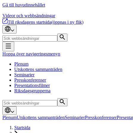
Gå till huvudinnehållet
Videor och webbsändningar
Till riksdagens startsida
(öppnas i ny flik)
Hoppa över navigeringsmenyn
Plenum
Utskottens sammanträden
Seminarier
Presskonferenser
Presentationsfilmer
Riksdagsgrupperna
Plenum
Utskottens sammanträden
Seminarier
Presskonferenser
Presenta
Startsida