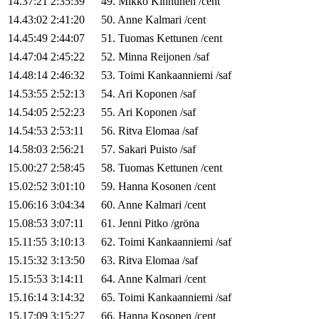
14.37:21
2:35:39
49
.
Mikko
Kinnunen
/
cent
14.43:02
2:41:20
50
.
Anne
Kalmari
/
cent
14.45:49
2:44:07
51
.
Tuomas
Kettunen
/
cent
14.47:04
2:45:22
52
.
Minna
Reijonen
/
saf
14.48:14
2:46:32
53
.
Toimi
Kankaanniemi
/
saf
14.53:55
2:52:13
54
.
Ari
Koponen
/
saf
14.54:05
2:52:23
55
.
Ari
Koponen
/
saf
14.54:53
2:53:11
56
.
Ritva
Elomaa
/
saf
14.58:03
2:56:21
57
.
Sakari
Puisto
/
saf
15.00:27
2:58:45
58
.
Tuomas
Kettunen
/
cent
15.02:52
3:01:10
59
.
Hanna
Kosonen
/
cent
15.06:16
3:04:34
60
.
Anne
Kalmari
/
cent
15.08:53
3:07:11
61
.
Jenni
Pitko
/
gröna
15.11:55
3:10:13
62
.
Toimi
Kankaanniemi
/
saf
15.15:32
3:13:50
63
.
Ritva
Elomaa
/
saf
15.15:53
3:14:11
64
.
Anne
Kalmari
/
cent
15.16:14
3:14:32
65
.
Toimi
Kankaanniemi
/
saf
15.17:09
3:15:27
66
.
Hanna
Kosonen
/
cent