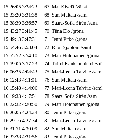
15.26:05
3:24:23
67
.
Mai
Kivelä
/
vänst
15.33:20
3:31:38
68
.
Sari
Multala
/
saml
15.38:39
3:36:57
69
.
Saara-Sofia
Sirén
/
saml
15.43:27
3:41:45
70
.
Tiina
Elo
/
gröna
15.49:13
3:47:31
71
.
Jenni
Pitko
/
gröna
15.54:46
3:53:04
72
.
Ruut
Sjöblom
/
saml
15.55:52
3:54:10
73
.
Mari
Holopainen
/
gröna
15.59:05
3:57:23
74
.
Toimi
Kankaanniemi
/
saf
16.06:25
4:04:43
75
.
Mari-Leena
Talvitie
/
saml
16.12:43
4:11:01
76
.
Sari
Multala
/
saml
16.15:48
4:14:06
77
.
Mari-Leena
Talvitie
/
saml
16.19:33
4:17:51
78
.
Saara-Sofia
Sirén
/
saml
16.22:32
4:20:50
79
.
Mari
Holopainen
/
gröna
16.26:05
4:24:23
80
.
Jenni
Pitko
/
gröna
16.29:16
4:27:34
81
.
Mari-Leena
Talvitie
/
saml
16.31:51
4:30:09
82
.
Sari
Multala
/
saml
16.33:38
4:31:56
83
.
Jenni
Pitko
/
gröna