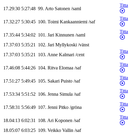
Titta
17.29:30
5:27:48
99
.
Arto
Satonen
/
saml
Titta
17.32:27
5:30:45
100
.
Toimi
Kankaanniemi
/
saf
Titta
17.35:44
5:34:02
101
.
Jari
Kinnunen
/
saml
17.37:03
5:35:21
102
.
Jari
Myllykoski
/
vänst
Titta
17.37:03
5:35:21
103
.
Anne
Kalmari
/
cent
Titta
17.46:08
5:44:26
104
.
Ritva
Elomaa
/
saf
Titta
17.51:27
5:49:45
105
.
Sakari
Puisto
/
saf
Titta
17.53:34
5:51:52
106
.
Jenna
Simula
/
saf
Titta
17.58:31
5:56:49
107
.
Jenni
Pitko
/
gröna
Titta
18.04:13
6:02:31
108
.
Ari
Koponen
/
saf
18.05:07
6:03:25
109
.
Veikko
Vallin
/
saf