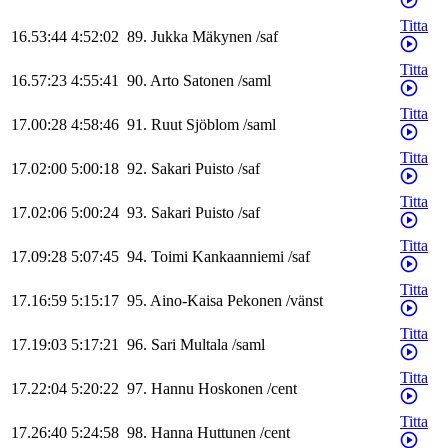
Titta
16.53:44
4:52:02
89
.
Jukka
Mäkynen
/
saf
Titta
16.57:23
4:55:41
90
.
Arto
Satonen
/
saml
Titta
17.00:28
4:58:46
91
.
Ruut
Sjöblom
/
saml
Titta
17.02:00
5:00:18
92
.
Sakari
Puisto
/
saf
Titta
17.02:06
5:00:24
93
.
Sakari
Puisto
/
saf
Titta
17.09:28
5:07:45
94
.
Toimi
Kankaanniemi
/
saf
Titta
17.16:59
5:15:17
95
.
Aino-Kaisa
Pekonen
/
vänst
Titta
17.19:03
5:17:21
96
.
Sari
Multala
/
saml
Titta
17.22:04
5:20:22
97
.
Hannu
Hoskonen
/
cent
Titta
17.26:40
5:24:58
98
.
Hanna
Huttunen
/
cent