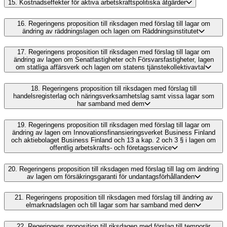
15.
Kostnadseffekter för aktiva arbetskraftspolitiska åtgärder
16.
Regeringens proposition till riksdagen med förslag till lagar om
ändring av räddningslagen och lagen om Räddningsinstitutet
17.
Regeringens proposition till riksdagen med förslag till lagar om
ändring av lagen om Senatfastigheter och Försvarsfastigheter, lagen
om statliga affärsverk och lagen om statens tjänstekollektivavtal
18.
Regeringens proposition till riksdagen med förslag till
handelsregisterlag och näringsverksamhetslag samt vissa lagar som
har samband med dem
19.
Regeringens proposition till riksdagen med förslag till lagar om
ändring av lagen om Innovationsfinansieringsverket Business Finland
och aktiebolaget Business Finland och 13 a kap. 2 och 3 § i lagen om
offentlig arbetskrafts- och företagsservice
20.
Regeringens proposition till riksdagen med förslag till lag om ändring
av lagen om försäkringsgaranti för undantagsförhållanden
21.
Regeringens proposition till riksdagen med förslag till ändring av
elmarknadslagen och till lagar som har samband med den
22.
Regeringens proposition till riksdagen med förslag till temporär