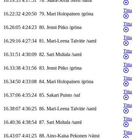
16.19:33
4:17:51
78
.
Saara-Sofia
Sirén
/
saml
Titta
16.22:32
4:20:50
79
.
Mari
Holopainen
/
gröna
Titta
16.26:05
4:24:23
80
.
Jenni
Pitko
/
gröna
Titta
16.29:16
4:27:34
81
.
Mari-Leena
Talvitie
/
saml
Titta
16.31:51
4:30:09
82
.
Sari
Multala
/
saml
Titta
16.33:38
4:31:56
83
.
Jenni
Pitko
/
gröna
Titta
16.34:50
4:33:08
84
.
Mari
Holopainen
/
gröna
Titta
16.37:06
4:35:24
85
.
Sakari
Puisto
/
saf
Titta
16.38:07
4:36:25
86
.
Mari-Leena
Talvitie
/
saml
Titta
16.40:36
4:38:54
87
.
Sari
Multala
/
saml
Titta
16.43:07
4:41:25
88
.
Aino-Kaisa
Pekonen
/
vänst