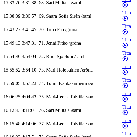
15.33:20
3:31:38
68
.
Sari
Multala
/
saml
Titta
15.38:39
3:36:57
69
.
Saara-Sofia
Sirén
/
saml
Titta
15.43:27
3:41:45
70
.
Tiina
Elo
/
gröna
Titta
15.49:13
3:47:31
71
.
Jenni
Pitko
/
gröna
Titta
15.54:46
3:53:04
72
.
Ruut
Sjöblom
/
saml
Titta
15.55:52
3:54:10
73
.
Mari
Holopainen
/
gröna
Titta
15.59:05
3:57:23
74
.
Toimi
Kankaanniemi
/
saf
Titta
16.06:25
4:04:43
75
.
Mari-Leena
Talvitie
/
saml
Titta
16.12:43
4:11:01
76
.
Sari
Multala
/
saml
Titta
16.15:48
4:14:06
77
.
Mari-Leena
Talvitie
/
saml
Titta