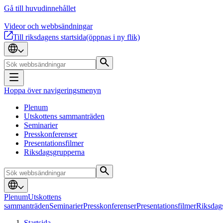
Gå till huvudinnehållet
Videor och webbsändningar
Till riksdagens startsida
(öppnas i ny flik)
Hoppa över navigeringsmenyn
Plenum
Utskottens sammanträden
Seminarier
Presskonferenser
Presentationsfilmer
Riksdagsgrupperna
Plenum
Utskottens
sammanträden
Seminarier
Presskonferenser
Presentationsfilmer
Riksdag
Startsida