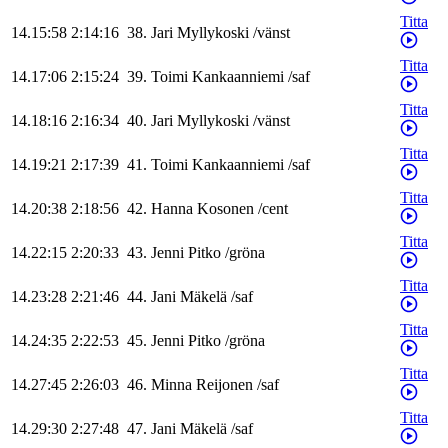
Titta
14.15:58
2:14:16
38
.
Jari
Myllykoski
/
vänst
Titta
14.17:06
2:15:24
39
.
Toimi
Kankaanniemi
/
saf
Titta
14.18:16
2:16:34
40
.
Jari
Myllykoski
/
vänst
Titta
14.19:21
2:17:39
41
.
Toimi
Kankaanniemi
/
saf
Titta
14.20:38
2:18:56
42
.
Hanna
Kosonen
/
cent
Titta
14.22:15
2:20:33
43
.
Jenni
Pitko
/
gröna
Titta
14.23:28
2:21:46
44
.
Jani
Mäkelä
/
saf
Titta
14.24:35
2:22:53
45
.
Jenni
Pitko
/
gröna
Titta
14.27:45
2:26:03
46
.
Minna
Reijonen
/
saf
Titta
14.29:30
2:27:48
47
.
Jani
Mäkelä
/
saf