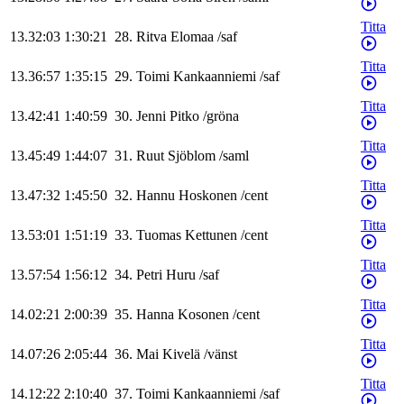
Titta
13.32:03
1:30:21
28
.
Ritva
Elomaa
/
saf
Titta
13.36:57
1:35:15
29
.
Toimi
Kankaanniemi
/
saf
Titta
13.42:41
1:40:59
30
.
Jenni
Pitko
/
gröna
Titta
13.45:49
1:44:07
31
.
Ruut
Sjöblom
/
saml
Titta
13.47:32
1:45:50
32
.
Hannu
Hoskonen
/
cent
Titta
13.53:01
1:51:19
33
.
Tuomas
Kettunen
/
cent
Titta
13.57:54
1:56:12
34
.
Petri
Huru
/
saf
Titta
14.02:21
2:00:39
35
.
Hanna
Kosonen
/
cent
Titta
14.07:26
2:05:44
36
.
Mai
Kivelä
/
vänst
Titta
14.12:22
2:10:40
37
.
Toimi
Kankaanniemi
/
saf