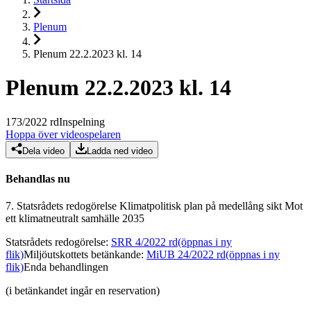
Plenum
Plenum 22.2.2023 kl. 14
Plenum 22.2.2023 kl. 14
173
/
2022
rd
Inspelning
Hoppa över videospelaren
Dela video
Ladda ned video
Behandlas nu
7.
Statsrådets redogörelse Klimatpolitisk plan på medellång sikt Mot
ett klimatneutralt samhälle 2035
Statsrådets redogörelse
:
SRR 4/2022 rd
(öppnas i ny
flik)
Miljöutskottets betänkande
:
MiUB 24/2022 rd
(öppnas i ny
flik)
Enda behandlingen
(i betänkandet ingår en reservation)