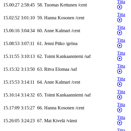
Titta
15.00:27
2:58:45
58
.
Tuomas
Kettunen
/
cent
Titta
15.02:52
3:01:10
59
.
Hanna
Kosonen
/
cent
Titta
15.06:16
3:04:34
60
.
Anne
Kalmari
/
cent
Titta
15.08:53
3:07:11
61
.
Jenni
Pitko
/
gröna
Titta
15.11:55
3:10:13
62
.
Toimi
Kankaanniemi
/
saf
Titta
15.15:32
3:13:50
63
.
Ritva
Elomaa
/
saf
Titta
15.15:53
3:14:11
64
.
Anne
Kalmari
/
cent
Titta
15.16:14
3:14:32
65
.
Toimi
Kankaanniemi
/
saf
Titta
15.17:09
3:15:27
66
.
Hanna
Kosonen
/
cent
Titta
15.26:05
3:24:23
67
.
Mai
Kivelä
/
vänst
Titta