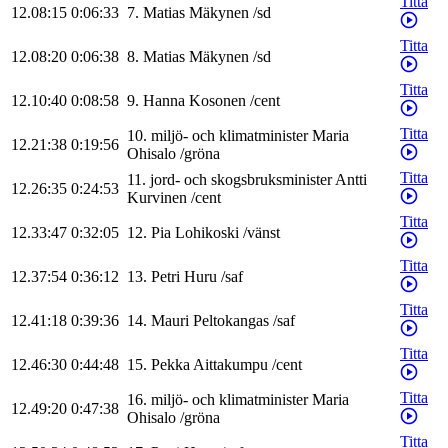
Titta
12.08:15
0:06:33
7
.
Matias
Mäkynen
/
sd
Titta
12.08:20
0:06:38
8
.
Matias
Mäkynen
/
sd
Titta
12.10:40
0:08:58
9
.
Hanna
Kosonen
/
cent
Titta
10
.
miljö- och klimatminister
Maria
12.21:38
0:19:56
Ohisalo
/
gröna
Titta
11
.
jord- och skogsbruksminister
Antti
12.26:35
0:24:53
Kurvinen
/
cent
Titta
12.33:47
0:32:05
12
.
Pia
Lohikoski
/
vänst
Titta
12.37:54
0:36:12
13
.
Petri
Huru
/
saf
Titta
12.41:18
0:39:36
14
.
Mauri
Peltokangas
/
saf
Titta
12.46:30
0:44:48
15
.
Pekka
Aittakumpu
/
cent
Titta
16
.
miljö- och klimatminister
Maria
12.49:20
0:47:38
Ohisalo
/
gröna
Titta