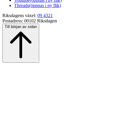
Youtube
(öppnas i ny flik)
Threads
(öppnas i ny flik)
Riksdagens växel:
09 4321
Postadress:
00102 Riksdagen
Till början av sidan