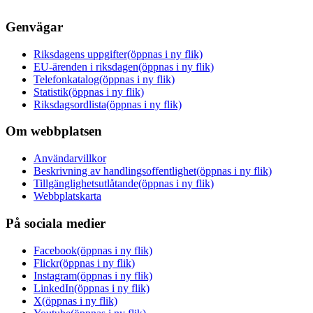
Genvägar
Riksdagens uppgifter
(öppnas i ny flik)
EU-ärenden i riksdagen
(öppnas i ny flik)
Telefonkatalog
(öppnas i ny flik)
Statistik
(öppnas i ny flik)
Riksdagsordlista
(öppnas i ny flik)
Om webbplatsen
Användarvillkor
Beskrivning av handlingsoffentlighet
(öppnas i ny flik)
Tillgänglighetsutlåtande
(öppnas i ny flik)
Webbplatskarta
På sociala medier
Facebook
(öppnas i ny flik)
Flickr
(öppnas i ny flik)
Instagram
(öppnas i ny flik)
LinkedIn
(öppnas i ny flik)
X
(öppnas i ny flik)