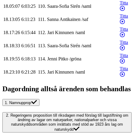
Titta
18.05:07
6:03:25
110
.
Saara-Sofia
Sirén
/
saml
Titta
18.13:05
6:11:23
111
.
Sanna
Antikainen
/
saf
Titta
18.17:26
6:15:44
112
.
Jari
Kinnunen
/
saml
Titta
18.18:33
6:16:51
113
.
Saara-Sofia
Sirén
/
saml
Titta
18.19:55
6:18:13
114
.
Jenni
Pitko
/
gröna
Titta
18.23:10
6:21:28
115
.
Jari
Kinnunen
/
saml
Dagordning alltså ärenden som behandlas
1.
Namnupprop
2.
Regeringens proposition till riksdagen med förslag till lagstiftning om
ändring av lagar om naturparker, nationalparker och vissa
naturskyddsområden som inrättats med stöd av 1923 års lag om
naturskydd