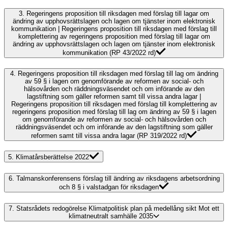
3.
Regeringens proposition till riksdagen med förslag till lagar om
ändring av upphovsrättslagen och lagen om tjänster inom elektronisk
kommunikation | Regeringens proposition till riksdagen med förslag till
komplettering av regeringens proposition med förslag till lagar om
ändring av upphovsrättslagen och lagen om tjänster inom elektronisk
kommunikation (RP 43/2022 rd)
4.
Regeringens proposition till riksdagen med förslag till lag om ändring
av 59 § i lagen om genomförande av reformen av social- och
hälsovården och räddningsväsendet och om införande av den
lagstiftning som gäller reformen samt till vissa andra lagar |
Regeringens proposition till riksdagen med förslag till komplettering av
regeringens proposition med förslag till lag om ändring av 59 § i lagen
om genomförande av reformen av social- och hälsovården och
räddningsväsendet och om införande av den lagstiftning som gäller
reformen samt till vissa andra lagar (RP 319/2022 rd)
5.
Klimatårsberättelse 2022
6.
Talmanskonferensens förslag till ändring av riksdagens arbetsordning
och 8 § i valstadgan för riksdagen
7.
Statsrådets redogörelse Klimatpolitisk plan på medellång sikt Mot ett
klimatneutralt samhälle 2035