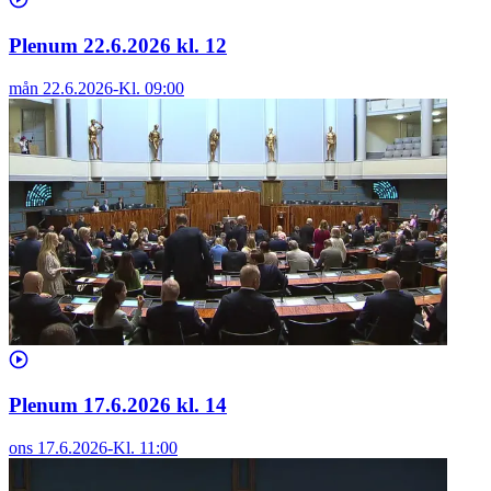
Plenum 22.6.2026 kl. 12
mån 22.6.2026
-
Kl.
09:00
Plenum 17.6.2026 kl. 14
ons 17.6.2026
-
Kl.
11:00