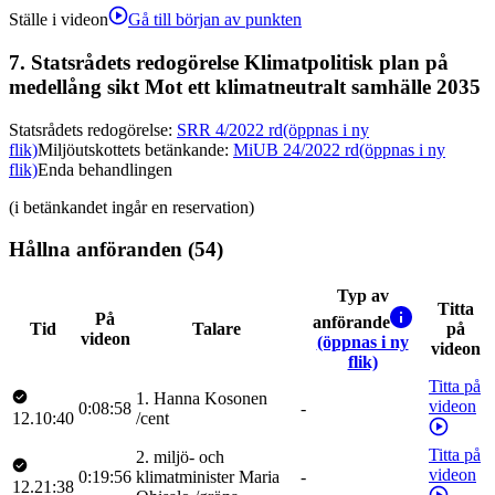
Ställe i videon
Gå till början av punkten
7.
Statsrådets redogörelse Klimatpolitisk plan på
medellång sikt Mot ett klimatneutralt samhälle 2035
Statsrådets redogörelse
:
SRR 4/2022 rd
(öppnas i ny
flik)
Miljöutskottets betänkande
:
MiUB 24/2022 rd
(öppnas i ny
flik)
Enda behandlingen
(i betänkandet ingår en reservation)
Hållna anföranden (54)
Typ av
Titta
På
anförande
Tid
Talare
på
videon
(öppnas i ny
videon
flik)
Titta på
1
.
Hanna
Kosonen
videon
0:08:58
-
12.10:40
/
cent
Titta på
2
.
miljö- och
videon
0:19:56
klimatminister
Maria
-
12.21:38