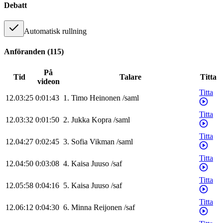
Debatt
Automatisk rullning
Anföranden
(
115
)
På
Tid
Talare
Titta
videon
Titta
12.03:25
0:01:43
1
.
Timo
Heinonen
/
saml
Titta
12.03:32
0:01:50
2
.
Jukka
Kopra
/
saml
Titta
12.04:27
0:02:45
3
.
Sofia
Vikman
/
saml
Titta
12.04:50
0:03:08
4
.
Kaisa
Juuso
/
saf
Titta
12.05:58
0:04:16
5
.
Kaisa
Juuso
/
saf
Titta
12.06:12
0:04:30
6
.
Minna
Reijonen
/
saf