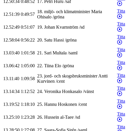
12.50:34
0:48:52
17
.
Petri
Huru
/
saf
Titta
18
.
miljö- och klimatminister
Maria
12.51:39
0:49:57
Ohisalo
/
gröna
Titta
12.52:49
0:51:07
19
.
Johan
Kvarnström
/
sd
Titta
12.58:04
0:56:22
20
.
Satu
Hassi
/
gröna
Titta
13.03:40
1:01:58
21
.
Sari
Multala
/
saml
Titta
13.06:42
1:05:00
22
.
Tiina
Elo
/
gröna
Titta
23
.
jord- och skogsbruksminister
Antti
13.11:40
1:09:58
Kurvinen
/
cent
Titta
13.14:34
1:12:52
24
.
Veronika
Honkasalo
/
vänst
Titta
13.19:52
1:18:10
25
.
Hannu
Hoskonen
/
cent
Titta
13.25:10
1:23:28
26
.
Hussein
al-Taee
/
sd
Titta
13.28:50
1:27:08
27
.
Saara-Sofia
Sirén
/
saml