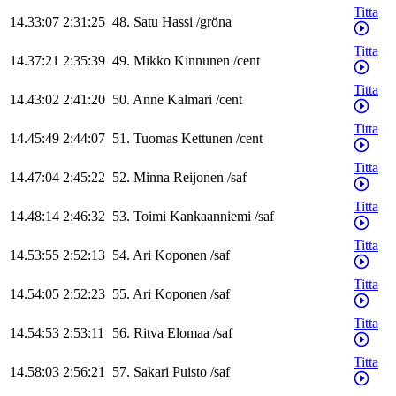
Titta
14.33:07
2:31:25
48
.
Satu
Hassi
/
gröna
Titta
14.37:21
2:35:39
49
.
Mikko
Kinnunen
/
cent
Titta
14.43:02
2:41:20
50
.
Anne
Kalmari
/
cent
Titta
14.45:49
2:44:07
51
.
Tuomas
Kettunen
/
cent
Titta
14.47:04
2:45:22
52
.
Minna
Reijonen
/
saf
Titta
14.48:14
2:46:32
53
.
Toimi
Kankaanniemi
/
saf
Titta
14.53:55
2:52:13
54
.
Ari
Koponen
/
saf
Titta
14.54:05
2:52:23
55
.
Ari
Koponen
/
saf
Titta
14.54:53
2:53:11
56
.
Ritva
Elomaa
/
saf
Titta
14.58:03
2:56:21
57
.
Sakari
Puisto
/
saf