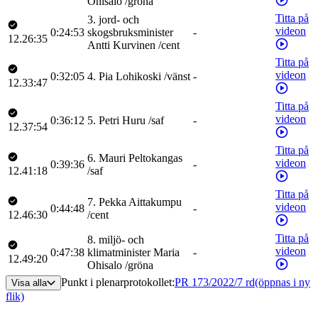
Ohisalo
/
gröna
Titta på
3
.
jord- och
videon
0:24:53
skogsbruksminister
-
12.26:35
Antti
Kurvinen
/
cent
Titta på
videon
0:32:05
4
.
Pia
Lohikoski
/
vänst
-
12.33:47
Titta på
videon
0:36:12
5
.
Petri
Huru
/
saf
-
12.37:54
Titta på
6
.
Mauri
Peltokangas
videon
0:39:36
-
12.41:18
/
saf
Titta på
7
.
Pekka
Aittakumpu
videon
0:44:48
-
12.46:30
/
cent
Titta på
8
.
miljö- och
videon
0:47:38
klimatminister
Maria
-
12.49:20
Ohisalo
/
gröna
Punkt i plenarprotokollet
:
PR 173/2022/7 rd
(öppnas i ny
Visa alla
flik)