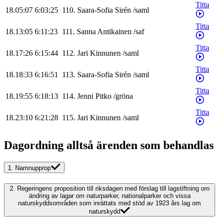
Titta
18.05:07
6:03:25
110
.
Saara-Sofia
Sirén
/
saml
Titta
18.13:05
6:11:23
111
.
Sanna
Antikainen
/
saf
Titta
18.17:26
6:15:44
112
.
Jari
Kinnunen
/
saml
Titta
18.18:33
6:16:51
113
.
Saara-Sofia
Sirén
/
saml
Titta
18.19:55
6:18:13
114
.
Jenni
Pitko
/
gröna
Titta
18.23:10
6:21:28
115
.
Jari
Kinnunen
/
saml
Dagordning alltså ärenden som behandlas
1.
Namnupprop
2.
Regeringens proposition till riksdagen med förslag till lagstiftning om
ändring av lagar om naturparker, nationalparker och vissa
naturskyddsområden som inrättats med stöd av 1923 års lag om
naturskydd