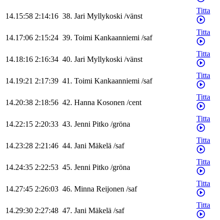
Titta
14.15:58
2:14:16
38
.
Jari
Myllykoski
/
vänst
Titta
14.17:06
2:15:24
39
.
Toimi
Kankaanniemi
/
saf
Titta
14.18:16
2:16:34
40
.
Jari
Myllykoski
/
vänst
Titta
14.19:21
2:17:39
41
.
Toimi
Kankaanniemi
/
saf
Titta
14.20:38
2:18:56
42
.
Hanna
Kosonen
/
cent
Titta
14.22:15
2:20:33
43
.
Jenni
Pitko
/
gröna
Titta
14.23:28
2:21:46
44
.
Jani
Mäkelä
/
saf
Titta
14.24:35
2:22:53
45
.
Jenni
Pitko
/
gröna
Titta
14.27:45
2:26:03
46
.
Minna
Reijonen
/
saf
Titta
14.29:30
2:27:48
47
.
Jani
Mäkelä
/
saf