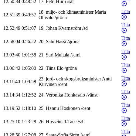
12.50:34
0:48:52
17
.
Petri
Huru
/
saf
Titta
18
.
miljö- och klimatminister
Maria
12.51:39
0:49:57
Ohisalo
/
gröna
Titta
12.52:49
0:51:07
19
.
Johan
Kvarnström
/
sd
Titta
12.58:04
0:56:22
20
.
Satu
Hassi
/
gröna
Titta
13.03:40
1:01:58
21
.
Sari
Multala
/
saml
Titta
13.06:42
1:05:00
22
.
Tiina
Elo
/
gröna
Titta
23
.
jord- och skogsbruksminister
Antti
13.11:40
1:09:58
Kurvinen
/
cent
Titta
13.14:34
1:12:52
24
.
Veronika
Honkasalo
/
vänst
Titta
13.19:52
1:18:10
25
.
Hannu
Hoskonen
/
cent
Titta
13.25:10
1:23:28
26
.
Hussein
al-Taee
/
sd
Titta
13.28:50
1:27:08
27
.
Saara-Sofia
Sirén
/
saml