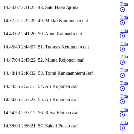
Titta
14.33:07
2:31:25
48
.
Satu
Hassi
/
gröna
Titta
14.37:21
2:35:39
49
.
Mikko
Kinnunen
/
cent
Titta
14.43:02
2:41:20
50
.
Anne
Kalmari
/
cent
Titta
14.45:49
2:44:07
51
.
Tuomas
Kettunen
/
cent
Titta
14.47:04
2:45:22
52
.
Minna
Reijonen
/
saf
Titta
14.48:14
2:46:32
53
.
Toimi
Kankaanniemi
/
saf
Titta
14.53:55
2:52:13
54
.
Ari
Koponen
/
saf
Titta
14.54:05
2:52:23
55
.
Ari
Koponen
/
saf
Titta
14.54:53
2:53:11
56
.
Ritva
Elomaa
/
saf
Titta
14.58:03
2:56:21
57
.
Sakari
Puisto
/
saf