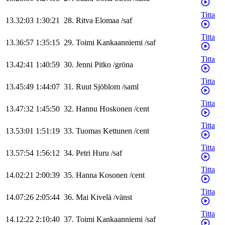
Titta
13.32:03
1:30:21
28
.
Ritva
Elomaa
/
saf
Titta
13.36:57
1:35:15
29
.
Toimi
Kankaanniemi
/
saf
Titta
13.42:41
1:40:59
30
.
Jenni
Pitko
/
gröna
Titta
13.45:49
1:44:07
31
.
Ruut
Sjöblom
/
saml
Titta
13.47:32
1:45:50
32
.
Hannu
Hoskonen
/
cent
Titta
13.53:01
1:51:19
33
.
Tuomas
Kettunen
/
cent
Titta
13.57:54
1:56:12
34
.
Petri
Huru
/
saf
Titta
14.02:21
2:00:39
35
.
Hanna
Kosonen
/
cent
Titta
14.07:26
2:05:44
36
.
Mai
Kivelä
/
vänst
Titta
14.12:22
2:10:40
37
.
Toimi
Kankaanniemi
/
saf