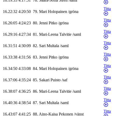
16.19:33
4:17:51
78
.
Saara-Sofia
Sirén
/
saml
Titta
16.22:32
4:20:50
79
.
Mari
Holopainen
/
gröna
Titta
16.26:05
4:24:23
80
.
Jenni
Pitko
/
gröna
Titta
16.29:16
4:27:34
81
.
Mari-Leena
Talvitie
/
saml
Titta
16.31:51
4:30:09
82
.
Sari
Multala
/
saml
Titta
16.33:38
4:31:56
83
.
Jenni
Pitko
/
gröna
Titta
16.34:50
4:33:08
84
.
Mari
Holopainen
/
gröna
Titta
16.37:06
4:35:24
85
.
Sakari
Puisto
/
saf
Titta
16.38:07
4:36:25
86
.
Mari-Leena
Talvitie
/
saml
Titta
16.40:36
4:38:54
87
.
Sari
Multala
/
saml
Titta
16.43:07
4:41:25
88
.
Aino-Kaisa
Pekonen
/
vänst