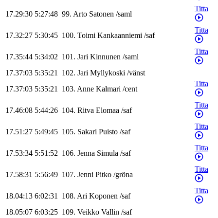
Titta
17.29:30
5:27:48
99
.
Arto
Satonen
/
saml
Titta
17.32:27
5:30:45
100
.
Toimi
Kankaanniemi
/
saf
Titta
17.35:44
5:34:02
101
.
Jari
Kinnunen
/
saml
17.37:03
5:35:21
102
.
Jari
Myllykoski
/
vänst
Titta
17.37:03
5:35:21
103
.
Anne
Kalmari
/
cent
Titta
17.46:08
5:44:26
104
.
Ritva
Elomaa
/
saf
Titta
17.51:27
5:49:45
105
.
Sakari
Puisto
/
saf
Titta
17.53:34
5:51:52
106
.
Jenna
Simula
/
saf
Titta
17.58:31
5:56:49
107
.
Jenni
Pitko
/
gröna
Titta
18.04:13
6:02:31
108
.
Ari
Koponen
/
saf
18.05:07
6:03:25
109
.
Veikko
Vallin
/
saf