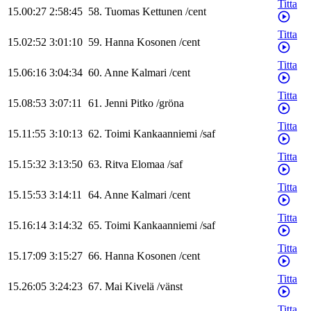
Titta
15.00:27
2:58:45
58
.
Tuomas
Kettunen
/
cent
Titta
15.02:52
3:01:10
59
.
Hanna
Kosonen
/
cent
Titta
15.06:16
3:04:34
60
.
Anne
Kalmari
/
cent
Titta
15.08:53
3:07:11
61
.
Jenni
Pitko
/
gröna
Titta
15.11:55
3:10:13
62
.
Toimi
Kankaanniemi
/
saf
Titta
15.15:32
3:13:50
63
.
Ritva
Elomaa
/
saf
Titta
15.15:53
3:14:11
64
.
Anne
Kalmari
/
cent
Titta
15.16:14
3:14:32
65
.
Toimi
Kankaanniemi
/
saf
Titta
15.17:09
3:15:27
66
.
Hanna
Kosonen
/
cent
Titta
15.26:05
3:24:23
67
.
Mai
Kivelä
/
vänst
Titta