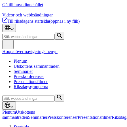
Gå till huvudinnehållet
Videor och webbsändningar
Till riksdagens startsida
(öppnas i ny flik)
Hoppa över navigeringsmenyn
Plenum
Utskottens sammanträden
Seminarier
Presskonferenser
Presentationsfilmer
Riksdagsgrupperna
Plenum
Utskottens
sammanträden
Seminarier
Presskonferenser
Presentationsfilmer
Riksdag
Startsida