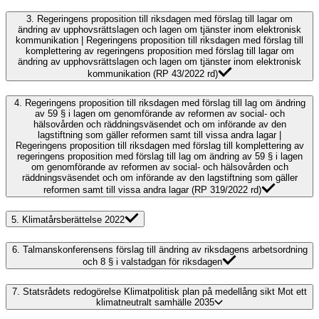
3.
Regeringens proposition till riksdagen med förslag till lagar om
ändring av upphovsrättslagen och lagen om tjänster inom elektronisk
kommunikation | Regeringens proposition till riksdagen med förslag till
komplettering av regeringens proposition med förslag till lagar om
ändring av upphovsrättslagen och lagen om tjänster inom elektronisk
kommunikation (RP 43/2022 rd)
4.
Regeringens proposition till riksdagen med förslag till lag om ändring
av 59 § i lagen om genomförande av reformen av social- och
hälsovården och räddningsväsendet och om införande av den
lagstiftning som gäller reformen samt till vissa andra lagar |
Regeringens proposition till riksdagen med förslag till komplettering av
regeringens proposition med förslag till lag om ändring av 59 § i lagen
om genomförande av reformen av social- och hälsovården och
räddningsväsendet och om införande av den lagstiftning som gäller
reformen samt till vissa andra lagar (RP 319/2022 rd)
5.
Klimatårsberättelse 2022
6.
Talmanskonferensens förslag till ändring av riksdagens arbetsordning
och 8 § i valstadgan för riksdagen
7.
Statsrådets redogörelse Klimatpolitisk plan på medellång sikt Mot ett
klimatneutralt samhälle 2035