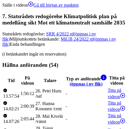
Ställe i videon
Gå till början av punkten
7.
Statsrådets redogörelse Klimatpolitisk plan på
medellång sikt Mot ett klimatneutralt samhälle 2035
Statsrådets redogörelse
:
SRR 4/2022 rd
(öppnas i ny
flik)
Miljöutskottets betänkande
:
MiUB 24/2022 rd
(öppnas i ny
flik)
Enda behandlingen
(i betänkandet ingår en reservation)
Hållna anföranden (54)
På
Titta på
Typ av anförande
Tid
Talare
videon
videon
(öppnas i ny flik)
Titta på
26
.
Petri
Huru
1:56:12
-
13.57:54
/
saf
videon
Titta på
27
.
Hanna
2:00:39
-
14.02:21
Kosonen
/
cent
videon
Titta på
28
.
Mai
Kivelä
2:05:44
-
14.07:26
/
vänst
videon
29
.
Toimi