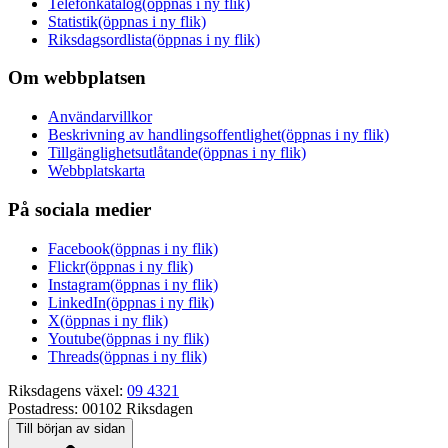
Telefonkatalog
(öppnas i ny flik)
Statistik
(öppnas i ny flik)
Riksdagsordlista
(öppnas i ny flik)
Om webbplatsen
Användarvillkor
Beskrivning av handlingsoffentlighet
(öppnas i ny flik)
Tillgänglighetsutlåtande
(öppnas i ny flik)
Webbplatskarta
På sociala medier
Facebook
(öppnas i ny flik)
Flickr
(öppnas i ny flik)
Instagram
(öppnas i ny flik)
LinkedIn
(öppnas i ny flik)
X
(öppnas i ny flik)
Youtube
(öppnas i ny flik)
Threads
(öppnas i ny flik)
Riksdagens växel:
09 4321
Postadress:
00102 Riksdagen
Till början av sidan