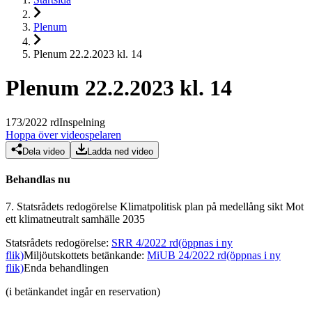
Plenum
Plenum 22.2.2023 kl. 14
Plenum 22.2.2023 kl. 14
173
/
2022
rd
Inspelning
Hoppa över videospelaren
Dela video
Ladda ned video
Behandlas nu
7.
Statsrådets redogörelse Klimatpolitisk plan på medellång sikt Mot
ett klimatneutralt samhälle 2035
Statsrådets redogörelse
:
SRR 4/2022 rd
(öppnas i ny
flik)
Miljöutskottets betänkande
:
MiUB 24/2022 rd
(öppnas i ny
flik)
Enda behandlingen
(i betänkandet ingår en reservation)