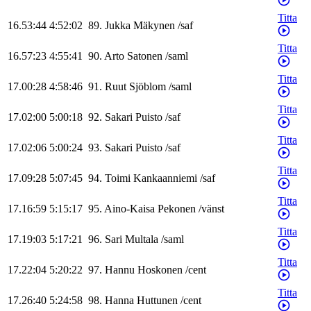
Titta
16.53:44
4:52:02
89
.
Jukka
Mäkynen
/
saf
Titta
16.57:23
4:55:41
90
.
Arto
Satonen
/
saml
Titta
17.00:28
4:58:46
91
.
Ruut
Sjöblom
/
saml
Titta
17.02:00
5:00:18
92
.
Sakari
Puisto
/
saf
Titta
17.02:06
5:00:24
93
.
Sakari
Puisto
/
saf
Titta
17.09:28
5:07:45
94
.
Toimi
Kankaanniemi
/
saf
Titta
17.16:59
5:15:17
95
.
Aino-Kaisa
Pekonen
/
vänst
Titta
17.19:03
5:17:21
96
.
Sari
Multala
/
saml
Titta
17.22:04
5:20:22
97
.
Hannu
Hoskonen
/
cent
Titta
17.26:40
5:24:58
98
.
Hanna
Huttunen
/
cent