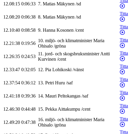
Titta
12.08:15
0:06:33
7
.
Matias
Mäkynen
/
sd
Titta
12.08:20
0:06:38
8
.
Matias
Mäkynen
/
sd
Titta
12.10:40
0:08:58
9
.
Hanna
Kosonen
/
cent
Titta
10
.
miljö- och klimatminister
Maria
12.21:38
0:19:56
Ohisalo
/
gröna
Titta
11
.
jord- och skogsbruksminister
Antti
12.26:35
0:24:53
Kurvinen
/
cent
Titta
12.33:47
0:32:05
12
.
Pia
Lohikoski
/
vänst
Titta
12.37:54
0:36:12
13
.
Petri
Huru
/
saf
Titta
12.41:18
0:39:36
14
.
Mauri
Peltokangas
/
saf
Titta
12.46:30
0:44:48
15
.
Pekka
Aittakumpu
/
cent
Titta
16
.
miljö- och klimatminister
Maria
12.49:20
0:47:38
Ohisalo
/
gröna
Titta