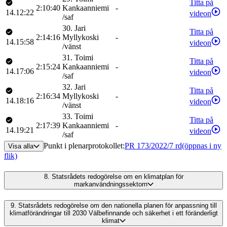
Titta på
2:10:40
Kankaanniemi
-
14.12:22
videon
/
saf
30
.
Jari
Titta på
2:14:16
Myllykoski
-
14.15:58
videon
/
vänst
31
.
Toimi
Titta på
2:15:24
Kankaanniemi
-
14.17:06
videon
/
saf
32
.
Jari
Titta på
2:16:34
Myllykoski
-
14.18:16
videon
/
vänst
33
.
Toimi
Titta på
2:17:39
Kankaanniemi
-
14.19:21
videon
/
saf
Punkt i plenarprotokollet
:
PR 173/2022/7 rd
(öppnas i ny
Visa alla
flik)
8.
Statsrådets redogörelse om en klimatplan för
markanvändningssektorn
9.
Statsrådets redogörelse om den nationella planen för anpassning till
klimatförändringar till 2030 Välbefinnande och säkerhet i ett föränderligt
klimat