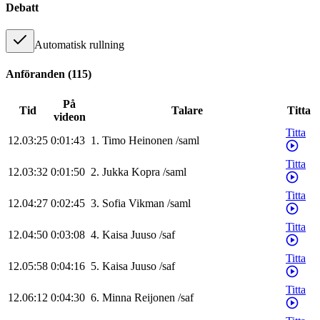
Debatt
Automatisk rullning
Anföranden
(
115
)
På
Tid
Talare
Titta
videon
Titta
12.03:25
0:01:43
1
.
Timo
Heinonen
/
saml
Titta
12.03:32
0:01:50
2
.
Jukka
Kopra
/
saml
Titta
12.04:27
0:02:45
3
.
Sofia
Vikman
/
saml
Titta
12.04:50
0:03:08
4
.
Kaisa
Juuso
/
saf
Titta
12.05:58
0:04:16
5
.
Kaisa
Juuso
/
saf
Titta
12.06:12
0:04:30
6
.
Minna
Reijonen
/
saf