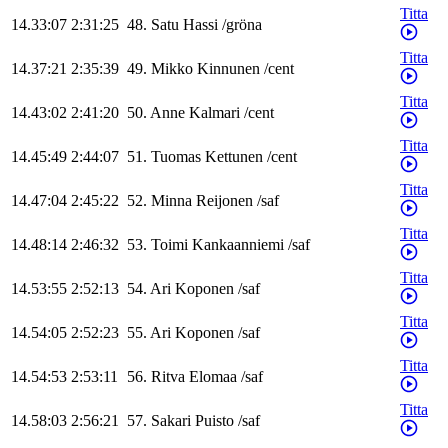
Titta
14.33:07
2:31:25
48
.
Satu
Hassi
/
gröna
Titta
14.37:21
2:35:39
49
.
Mikko
Kinnunen
/
cent
Titta
14.43:02
2:41:20
50
.
Anne
Kalmari
/
cent
Titta
14.45:49
2:44:07
51
.
Tuomas
Kettunen
/
cent
Titta
14.47:04
2:45:22
52
.
Minna
Reijonen
/
saf
Titta
14.48:14
2:46:32
53
.
Toimi
Kankaanniemi
/
saf
Titta
14.53:55
2:52:13
54
.
Ari
Koponen
/
saf
Titta
14.54:05
2:52:23
55
.
Ari
Koponen
/
saf
Titta
14.54:53
2:53:11
56
.
Ritva
Elomaa
/
saf
Titta
14.58:03
2:56:21
57
.
Sakari
Puisto
/
saf