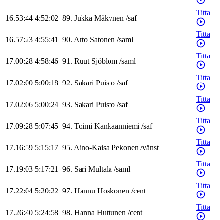
Titta
16.53:44
4:52:02
89
.
Jukka
Mäkynen
/
saf
Titta
16.57:23
4:55:41
90
.
Arto
Satonen
/
saml
Titta
17.00:28
4:58:46
91
.
Ruut
Sjöblom
/
saml
Titta
17.02:00
5:00:18
92
.
Sakari
Puisto
/
saf
Titta
17.02:06
5:00:24
93
.
Sakari
Puisto
/
saf
Titta
17.09:28
5:07:45
94
.
Toimi
Kankaanniemi
/
saf
Titta
17.16:59
5:15:17
95
.
Aino-Kaisa
Pekonen
/
vänst
Titta
17.19:03
5:17:21
96
.
Sari
Multala
/
saml
Titta
17.22:04
5:20:22
97
.
Hannu
Hoskonen
/
cent
Titta
17.26:40
5:24:58
98
.
Hanna
Huttunen
/
cent