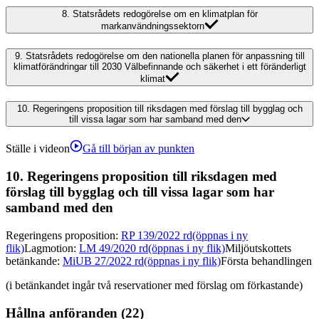
8.
Statsrådets redogörelse om en klimatplan för
markanvändningssektorn
9.
Statsrådets redogörelse om den nationella planen för anpassning till
klimatförändringar till 2030 Välbefinnande och säkerhet i ett föränderligt
klimat
10.
Regeringens proposition till riksdagen med förslag till bygglag och
till vissa lagar som har samband med den
Ställe i videon
Gå till början av punkten
10.
Regeringens proposition till riksdagen med
förslag till bygglag och till vissa lagar som har
samband med den
Regeringens proposition
:
RP 139/2022 rd
(öppnas i ny
flik)
Lagmotion
:
LM 49/2020 rd
(öppnas i ny flik)
Miljöutskottets
betänkande
:
MiUB 27/2022 rd
(öppnas i ny flik)
Första behandlingen
(i betänkandet ingår två reservationer med förslag om förkastande)
Hållna anföranden (22)