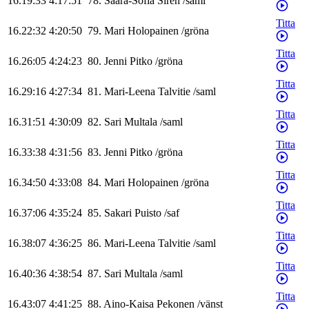
16.19:33
4:17:51
78
.
Saara-Sofia
Sirén
/
saml
Titta
16.22:32
4:20:50
79
.
Mari
Holopainen
/
gröna
Titta
16.26:05
4:24:23
80
.
Jenni
Pitko
/
gröna
Titta
16.29:16
4:27:34
81
.
Mari-Leena
Talvitie
/
saml
Titta
16.31:51
4:30:09
82
.
Sari
Multala
/
saml
Titta
16.33:38
4:31:56
83
.
Jenni
Pitko
/
gröna
Titta
16.34:50
4:33:08
84
.
Mari
Holopainen
/
gröna
Titta
16.37:06
4:35:24
85
.
Sakari
Puisto
/
saf
Titta
16.38:07
4:36:25
86
.
Mari-Leena
Talvitie
/
saml
Titta
16.40:36
4:38:54
87
.
Sari
Multala
/
saml
Titta
16.43:07
4:41:25
88
.
Aino-Kaisa
Pekonen
/
vänst