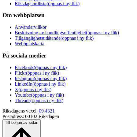
Riksdagsordlista
(öppnas i ny flik)
Om webbplatsen
Användarvillkor
Beskrivning av handlingsoffentlighet
(öppnas i ny flik)
Tillgänglighetsutlåtande
(öppnas i ny flik)
Webbplatskarta
På sociala medier
Facebook
(öppnas i ny flik)
Flickr
(öppnas i ny flik)
Instagram
(öppnas i ny flik)
LinkedIn
(öppnas i ny flik)
X
(öppnas i ny flik)
Youtube
(öppnas i ny flik)
Threads
(öppnas i ny flik)
Riksdagens växel:
09 4321
Postadress:
00102 Riksdagen
Till början av sidan