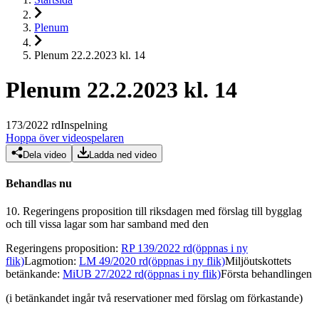
Plenum
Plenum 22.2.2023 kl. 14
Plenum 22.2.2023 kl. 14
173
/
2022
rd
Inspelning
Hoppa över videospelaren
Dela video
Ladda ned video
Behandlas nu
10.
Regeringens proposition till riksdagen med förslag till bygglag
och till vissa lagar som har samband med den
Regeringens proposition
:
RP 139/2022 rd
(öppnas i ny
flik)
Lagmotion
:
LM 49/2020 rd
(öppnas i ny flik)
Miljöutskottets
betänkande
:
MiUB 27/2022 rd
(öppnas i ny flik)
Första behandlingen
(i betänkandet ingår två reservationer med förslag om förkastande)