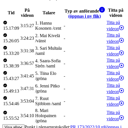
På
Titta på
Typ av anförande
Tid
Talare
videon
videon
(öppnas i ny flik)
Titta på
1
.
Hanna
3:15:27
-
15.17:09
Kosonen
/
cent
videon
Titta på
2
.
Mai
Kivelä
3:24:23
-
15.26:05
/
vänst
videon
Titta på
3
.
Sari
Multala
3:31:38
-
15.33:20
/
saml
videon
Titta på
4
.
Saara-Sofia
3:36:57
-
15.38:39
Sirén
/
saml
videon
Titta på
5
.
Tiina
Elo
3:41:45
-
15.43:27
/
gröna
videon
Titta på
6
.
Jenni
Pitko
3:47:31
-
15.49:13
/
gröna
videon
Titta på
7
.
Ruut
3:53:04
-
15.54:46
Sjöblom
/
saml
videon
8
.
Mari
Titta på
3:54:10
Holopainen
-
15.55:52
videon
/
gröna
Punkt i plenarprotokollet
:
PR 173/2022/10 rd
(öppnas i
Visa alla