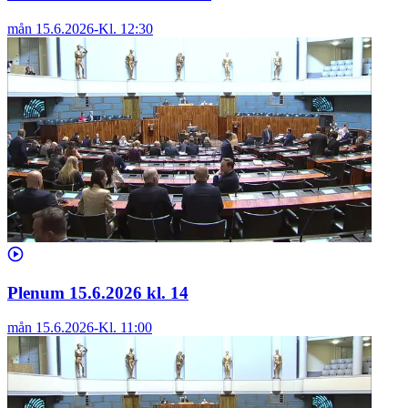
mån 15.6.2026
-
Kl.
12:30
Plenum 15.6.2026 kl. 14
mån 15.6.2026
-
Kl.
11:00