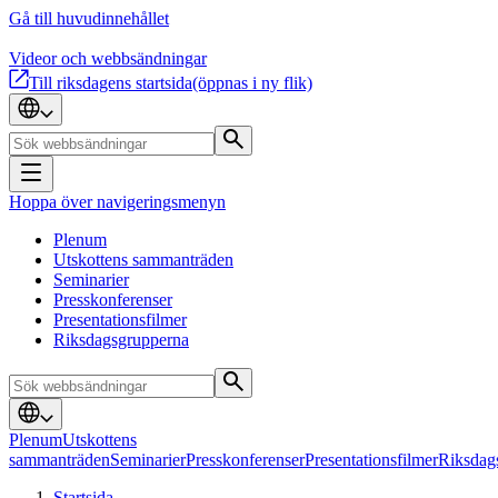
Gå till huvudinnehållet
Videor och webbsändningar
Till riksdagens startsida
(öppnas i ny flik)
Hoppa över navigeringsmenyn
Plenum
Utskottens sammanträden
Seminarier
Presskonferenser
Presentationsfilmer
Riksdagsgrupperna
Plenum
Utskottens
sammanträden
Seminarier
Presskonferenser
Presentationsfilmer
Riksdag
Startsida