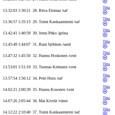
Titta
13.32:03
1:30:21
28
.
Ritva
Elomaa
/
saf
Titta
13.36:57
1:35:15
29
.
Toimi
Kankaanniemi
/
saf
Titta
13.42:41
1:40:59
30
.
Jenni
Pitko
/
gröna
Titta
13.45:49
1:44:07
31
.
Ruut
Sjöblom
/
saml
Titta
13.47:32
1:45:50
32
.
Hannu
Hoskonen
/
cent
Titta
13.53:01
1:51:19
33
.
Tuomas
Kettunen
/
cent
Titta
13.57:54
1:56:12
34
.
Petri
Huru
/
saf
Titta
14.02:21
2:00:39
35
.
Hanna
Kosonen
/
cent
Titta
14.07:26
2:05:44
36
.
Mai
Kivelä
/
vänst
Titta
14.12:22
2:10:40
37
.
Toimi
Kankaanniemi
/
saf