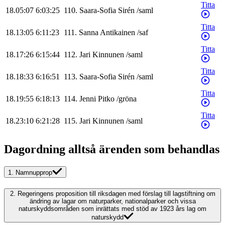
Titta
18.05:07
6:03:25
110
.
Saara-Sofia
Sirén
/
saml
Titta
18.13:05
6:11:23
111
.
Sanna
Antikainen
/
saf
Titta
18.17:26
6:15:44
112
.
Jari
Kinnunen
/
saml
Titta
18.18:33
6:16:51
113
.
Saara-Sofia
Sirén
/
saml
Titta
18.19:55
6:18:13
114
.
Jenni
Pitko
/
gröna
Titta
18.23:10
6:21:28
115
.
Jari
Kinnunen
/
saml
Dagordning alltså ärenden som behandlas
1.
Namnupprop
2.
Regeringens proposition till riksdagen med förslag till lagstiftning om
ändring av lagar om naturparker, nationalparker och vissa
naturskyddsområden som inrättats med stöd av 1923 års lag om
naturskydd