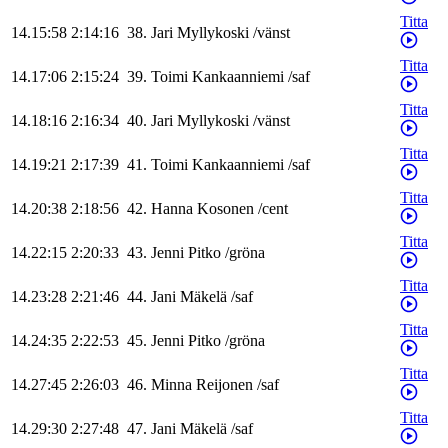
Titta
14.15:58
2:14:16
38
.
Jari
Myllykoski
/
vänst
Titta
14.17:06
2:15:24
39
.
Toimi
Kankaanniemi
/
saf
Titta
14.18:16
2:16:34
40
.
Jari
Myllykoski
/
vänst
Titta
14.19:21
2:17:39
41
.
Toimi
Kankaanniemi
/
saf
Titta
14.20:38
2:18:56
42
.
Hanna
Kosonen
/
cent
Titta
14.22:15
2:20:33
43
.
Jenni
Pitko
/
gröna
Titta
14.23:28
2:21:46
44
.
Jani
Mäkelä
/
saf
Titta
14.24:35
2:22:53
45
.
Jenni
Pitko
/
gröna
Titta
14.27:45
2:26:03
46
.
Minna
Reijonen
/
saf
Titta
14.29:30
2:27:48
47
.
Jani
Mäkelä
/
saf