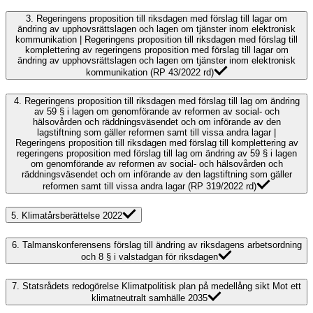
3.
Regeringens proposition till riksdagen med förslag till lagar om
ändring av upphovsrättslagen och lagen om tjänster inom elektronisk
kommunikation | Regeringens proposition till riksdagen med förslag till
komplettering av regeringens proposition med förslag till lagar om
ändring av upphovsrättslagen och lagen om tjänster inom elektronisk
kommunikation (RP 43/2022 rd)
4.
Regeringens proposition till riksdagen med förslag till lag om ändring
av 59 § i lagen om genomförande av reformen av social- och
hälsovården och räddningsväsendet och om införande av den
lagstiftning som gäller reformen samt till vissa andra lagar |
Regeringens proposition till riksdagen med förslag till komplettering av
regeringens proposition med förslag till lag om ändring av 59 § i lagen
om genomförande av reformen av social- och hälsovården och
räddningsväsendet och om införande av den lagstiftning som gäller
reformen samt till vissa andra lagar (RP 319/2022 rd)
5.
Klimatårsberättelse 2022
6.
Talmanskonferensens förslag till ändring av riksdagens arbetsordning
och 8 § i valstadgan för riksdagen
7.
Statsrådets redogörelse Klimatpolitisk plan på medellång sikt Mot ett
klimatneutralt samhälle 2035