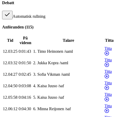
Debatt
Automatisk rullning
Anföranden
(
115
)
På
Tid
Talare
Titta
videon
Titta
12.03:25
0:01:43
1
.
Timo
Heinonen
/
saml
Titta
12.03:32
0:01:50
2
.
Jukka
Kopra
/
saml
Titta
12.04:27
0:02:45
3
.
Sofia
Vikman
/
saml
Titta
12.04:50
0:03:08
4
.
Kaisa
Juuso
/
saf
Titta
12.05:58
0:04:16
5
.
Kaisa
Juuso
/
saf
Titta
12.06:12
0:04:30
6
.
Minna
Reijonen
/
saf