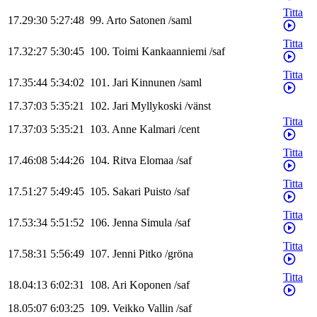
Titta
17.29:30
5:27:48
99
.
Arto
Satonen
/
saml
Titta
17.32:27
5:30:45
100
.
Toimi
Kankaanniemi
/
saf
Titta
17.35:44
5:34:02
101
.
Jari
Kinnunen
/
saml
17.37:03
5:35:21
102
.
Jari
Myllykoski
/
vänst
Titta
17.37:03
5:35:21
103
.
Anne
Kalmari
/
cent
Titta
17.46:08
5:44:26
104
.
Ritva
Elomaa
/
saf
Titta
17.51:27
5:49:45
105
.
Sakari
Puisto
/
saf
Titta
17.53:34
5:51:52
106
.
Jenna
Simula
/
saf
Titta
17.58:31
5:56:49
107
.
Jenni
Pitko
/
gröna
Titta
18.04:13
6:02:31
108
.
Ari
Koponen
/
saf
18.05:07
6:03:25
109
.
Veikko
Vallin
/
saf