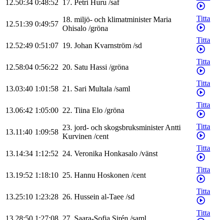
12.50:34
0:48:52
17
.
Petri
Huru
/
saf
Titta
18
.
miljö- och klimatminister
Maria
12.51:39
0:49:57
Ohisalo
/
gröna
Titta
12.52:49
0:51:07
19
.
Johan
Kvarnström
/
sd
Titta
12.58:04
0:56:22
20
.
Satu
Hassi
/
gröna
Titta
13.03:40
1:01:58
21
.
Sari
Multala
/
saml
Titta
13.06:42
1:05:00
22
.
Tiina
Elo
/
gröna
Titta
23
.
jord- och skogsbruksminister
Antti
13.11:40
1:09:58
Kurvinen
/
cent
Titta
13.14:34
1:12:52
24
.
Veronika
Honkasalo
/
vänst
Titta
13.19:52
1:18:10
25
.
Hannu
Hoskonen
/
cent
Titta
13.25:10
1:23:28
26
.
Hussein
al-Taee
/
sd
Titta
13.28:50
1:27:08
27
.
Saara-Sofia
Sirén
/
saml