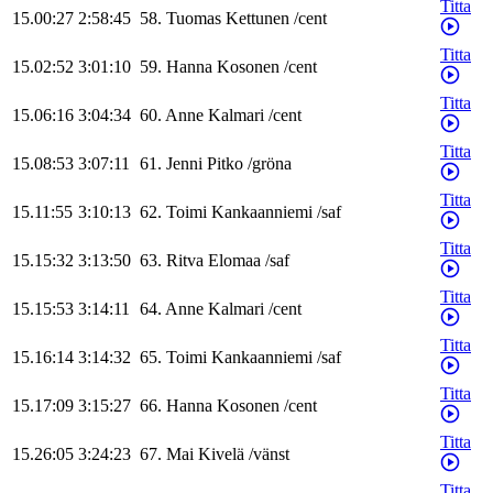
Titta
15.00:27
2:58:45
58
.
Tuomas
Kettunen
/
cent
Titta
15.02:52
3:01:10
59
.
Hanna
Kosonen
/
cent
Titta
15.06:16
3:04:34
60
.
Anne
Kalmari
/
cent
Titta
15.08:53
3:07:11
61
.
Jenni
Pitko
/
gröna
Titta
15.11:55
3:10:13
62
.
Toimi
Kankaanniemi
/
saf
Titta
15.15:32
3:13:50
63
.
Ritva
Elomaa
/
saf
Titta
15.15:53
3:14:11
64
.
Anne
Kalmari
/
cent
Titta
15.16:14
3:14:32
65
.
Toimi
Kankaanniemi
/
saf
Titta
15.17:09
3:15:27
66
.
Hanna
Kosonen
/
cent
Titta
15.26:05
3:24:23
67
.
Mai
Kivelä
/
vänst
Titta