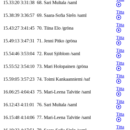
15.33:20
3:31:38
68
.
Sari
Multala
/
saml
Titta
15.38:39
3:36:57
69
.
Saara-Sofia
Sirén
/
saml
Titta
15.43:27
3:41:45
70
.
Tiina
Elo
/
gröna
Titta
15.49:13
3:47:31
71
.
Jenni
Pitko
/
gröna
Titta
15.54:46
3:53:04
72
.
Ruut
Sjöblom
/
saml
Titta
15.55:52
3:54:10
73
.
Mari
Holopainen
/
gröna
Titta
15.59:05
3:57:23
74
.
Toimi
Kankaanniemi
/
saf
Titta
16.06:25
4:04:43
75
.
Mari-Leena
Talvitie
/
saml
Titta
16.12:43
4:11:01
76
.
Sari
Multala
/
saml
Titta
16.15:48
4:14:06
77
.
Mari-Leena
Talvitie
/
saml
Titta