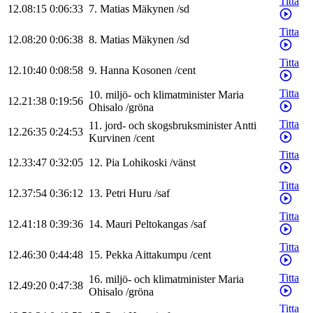
Titta
12.08:15
0:06:33
7
.
Matias
Mäkynen
/
sd
Titta
12.08:20
0:06:38
8
.
Matias
Mäkynen
/
sd
Titta
12.10:40
0:08:58
9
.
Hanna
Kosonen
/
cent
Titta
10
.
miljö- och klimatminister
Maria
12.21:38
0:19:56
Ohisalo
/
gröna
Titta
11
.
jord- och skogsbruksminister
Antti
12.26:35
0:24:53
Kurvinen
/
cent
Titta
12.33:47
0:32:05
12
.
Pia
Lohikoski
/
vänst
Titta
12.37:54
0:36:12
13
.
Petri
Huru
/
saf
Titta
12.41:18
0:39:36
14
.
Mauri
Peltokangas
/
saf
Titta
12.46:30
0:44:48
15
.
Pekka
Aittakumpu
/
cent
Titta
16
.
miljö- och klimatminister
Maria
12.49:20
0:47:38
Ohisalo
/
gröna
Titta