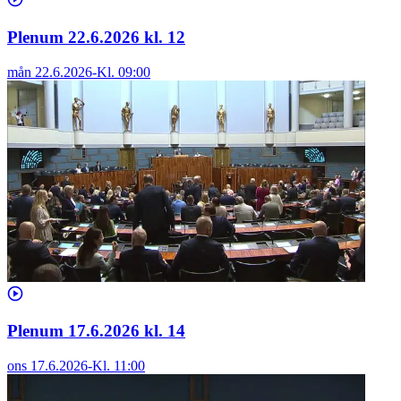
Plenum 22.6.2026 kl. 12
mån 22.6.2026
-
Kl.
09:00
Plenum 17.6.2026 kl. 14
ons 17.6.2026
-
Kl.
11:00