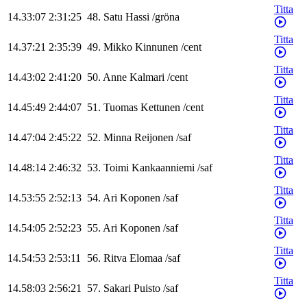
Titta
14.33:07
2:31:25
48
.
Satu
Hassi
/
gröna
Titta
14.37:21
2:35:39
49
.
Mikko
Kinnunen
/
cent
Titta
14.43:02
2:41:20
50
.
Anne
Kalmari
/
cent
Titta
14.45:49
2:44:07
51
.
Tuomas
Kettunen
/
cent
Titta
14.47:04
2:45:22
52
.
Minna
Reijonen
/
saf
Titta
14.48:14
2:46:32
53
.
Toimi
Kankaanniemi
/
saf
Titta
14.53:55
2:52:13
54
.
Ari
Koponen
/
saf
Titta
14.54:05
2:52:23
55
.
Ari
Koponen
/
saf
Titta
14.54:53
2:53:11
56
.
Ritva
Elomaa
/
saf
Titta
14.58:03
2:56:21
57
.
Sakari
Puisto
/
saf