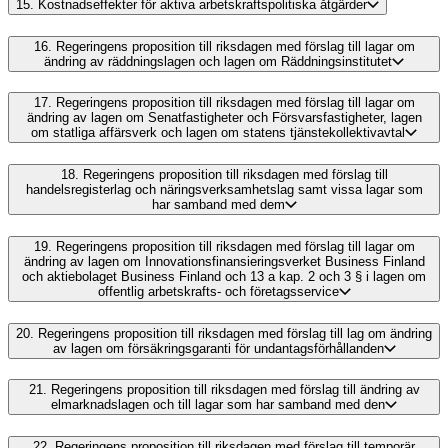
15.
Kostnadseffekter för aktiva arbetskraftspolitiska åtgärder
16.
Regeringens proposition till riksdagen med förslag till lagar om
ändring av räddningslagen och lagen om Räddningsinstitutet
17.
Regeringens proposition till riksdagen med förslag till lagar om
ändring av lagen om Senatfastigheter och Försvarsfastigheter, lagen
om statliga affärsverk och lagen om statens tjänstekollektivavtal
18.
Regeringens proposition till riksdagen med förslag till
handelsregisterlag och näringsverksamhetslag samt vissa lagar som
har samband med dem
19.
Regeringens proposition till riksdagen med förslag till lagar om
ändring av lagen om Innovationsfinansieringsverket Business Finland
och aktiebolaget Business Finland och 13 a kap. 2 och 3 § i lagen om
offentlig arbetskrafts- och företagsservice
20.
Regeringens proposition till riksdagen med förslag till lag om ändring
av lagen om försäkringsgaranti för undantagsförhållanden
21.
Regeringens proposition till riksdagen med förslag till ändring av
elmarknadslagen och till lagar som har samband med den
22.
Regeringens proposition till riksdagen med förslag till temporär