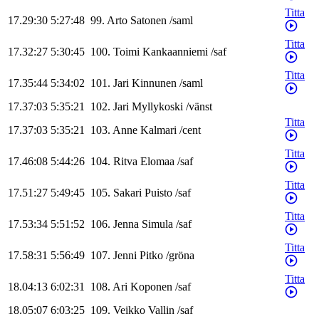
Titta
17.29:30
5:27:48
99
.
Arto
Satonen
/
saml
Titta
17.32:27
5:30:45
100
.
Toimi
Kankaanniemi
/
saf
Titta
17.35:44
5:34:02
101
.
Jari
Kinnunen
/
saml
17.37:03
5:35:21
102
.
Jari
Myllykoski
/
vänst
Titta
17.37:03
5:35:21
103
.
Anne
Kalmari
/
cent
Titta
17.46:08
5:44:26
104
.
Ritva
Elomaa
/
saf
Titta
17.51:27
5:49:45
105
.
Sakari
Puisto
/
saf
Titta
17.53:34
5:51:52
106
.
Jenna
Simula
/
saf
Titta
17.58:31
5:56:49
107
.
Jenni
Pitko
/
gröna
Titta
18.04:13
6:02:31
108
.
Ari
Koponen
/
saf
18.05:07
6:03:25
109
.
Veikko
Vallin
/
saf