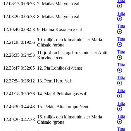
Titta
12.08:15
0:06:33
7
.
Matias
Mäkynen
/
sd
Titta
12.08:20
0:06:38
8
.
Matias
Mäkynen
/
sd
Titta
12.10:40
0:08:58
9
.
Hanna
Kosonen
/
cent
Titta
10
.
miljö- och klimatminister
Maria
12.21:38
0:19:56
Ohisalo
/
gröna
Titta
11
.
jord- och skogsbruksminister
Antti
12.26:35
0:24:53
Kurvinen
/
cent
Titta
12.33:47
0:32:05
12
.
Pia
Lohikoski
/
vänst
Titta
12.37:54
0:36:12
13
.
Petri
Huru
/
saf
Titta
12.41:18
0:39:36
14
.
Mauri
Peltokangas
/
saf
Titta
12.46:30
0:44:48
15
.
Pekka
Aittakumpu
/
cent
Titta
16
.
miljö- och klimatminister
Maria
12.49:20
0:47:38
Ohisalo
/
gröna
Titta