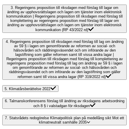
3.
Regeringens proposition till riksdagen med förslag till lagar om
ändring av upphovsrättslagen och lagen om tjänster inom elektronisk
kommunikation | Regeringens proposition till riksdagen med förslag till
komplettering av regeringens proposition med förslag till lagar om
ändring av upphovsrättslagen och lagen om tjänster inom elektronisk
kommunikation (RP 43/2022 rd)
4.
Regeringens proposition till riksdagen med förslag till lag om ändring
av 59 § i lagen om genomförande av reformen av social- och
hälsovården och räddningsväsendet och om införande av den
lagstiftning som gäller reformen samt till vissa andra lagar |
Regeringens proposition till riksdagen med förslag till komplettering av
regeringens proposition med förslag till lag om ändring av 59 § i lagen
om genomförande av reformen av social- och hälsovården och
räddningsväsendet och om införande av den lagstiftning som gäller
reformen samt till vissa andra lagar (RP 319/2022 rd)
5.
Klimatårsberättelse 2022
6.
Talmanskonferensens förslag till ändring av riksdagens arbetsordning
och 8 § i valstadgan för riksdagen
7.
Statsrådets redogörelse Klimatpolitisk plan på medellång sikt Mot ett
klimatneutralt samhälle 2035