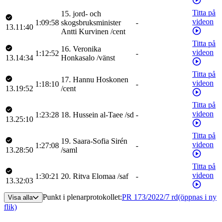
Titta på
15
.
jord- och
videon
1:09:58
skogsbruksminister
-
13.11:40
Antti
Kurvinen
/
cent
Titta på
16
.
Veronika
videon
1:12:52
-
13.14:34
Honkasalo
/
vänst
Titta på
17
.
Hannu
Hoskonen
videon
1:18:10
-
13.19:52
/
cent
Titta på
videon
1:23:28
18
.
Hussein
al-Taee
/
sd
-
13.25:10
Titta på
19
.
Saara-Sofia
Sirén
videon
1:27:08
-
13.28:50
/
saml
Titta på
videon
1:30:21
20
.
Ritva
Elomaa
/
saf
-
13.32:03
Punkt i plenarprotokollet
:
PR 173/2022/7 rd
(öppnas i ny
Visa alla
flik)