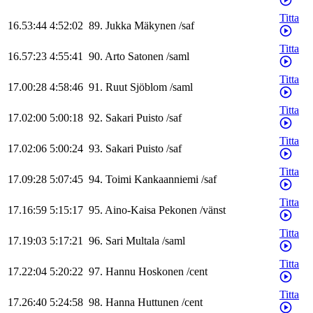
Titta
16.53:44
4:52:02
89
.
Jukka
Mäkynen
/
saf
Titta
16.57:23
4:55:41
90
.
Arto
Satonen
/
saml
Titta
17.00:28
4:58:46
91
.
Ruut
Sjöblom
/
saml
Titta
17.02:00
5:00:18
92
.
Sakari
Puisto
/
saf
Titta
17.02:06
5:00:24
93
.
Sakari
Puisto
/
saf
Titta
17.09:28
5:07:45
94
.
Toimi
Kankaanniemi
/
saf
Titta
17.16:59
5:15:17
95
.
Aino-Kaisa
Pekonen
/
vänst
Titta
17.19:03
5:17:21
96
.
Sari
Multala
/
saml
Titta
17.22:04
5:20:22
97
.
Hannu
Hoskonen
/
cent
Titta
17.26:40
5:24:58
98
.
Hanna
Huttunen
/
cent