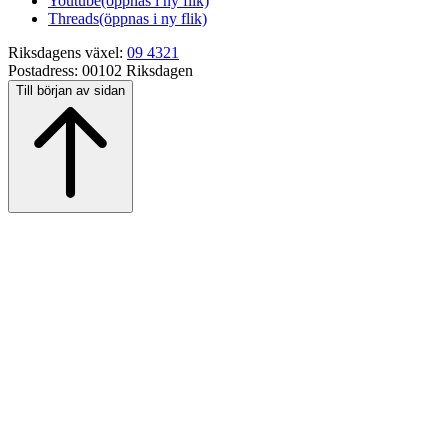
Youtube
(öppnas i ny flik)
Threads
(öppnas i ny flik)
Riksdagens växel:
09 4321
Postadress:
00102 Riksdagen
Till början av sidan