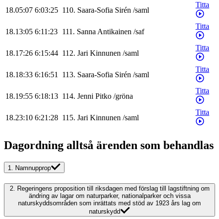
Titta
18.05:07
6:03:25
110
.
Saara-Sofia
Sirén
/
saml
Titta
18.13:05
6:11:23
111
.
Sanna
Antikainen
/
saf
Titta
18.17:26
6:15:44
112
.
Jari
Kinnunen
/
saml
Titta
18.18:33
6:16:51
113
.
Saara-Sofia
Sirén
/
saml
Titta
18.19:55
6:18:13
114
.
Jenni
Pitko
/
gröna
Titta
18.23:10
6:21:28
115
.
Jari
Kinnunen
/
saml
Dagordning alltså ärenden som behandlas
1.
Namnupprop
2.
Regeringens proposition till riksdagen med förslag till lagstiftning om
ändring av lagar om naturparker, nationalparker och vissa
naturskyddsområden som inrättats med stöd av 1923 års lag om
naturskydd