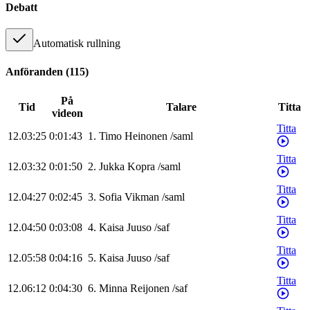
Debatt
Automatisk rullning
Anföranden
(
115
)
På
Tid
Talare
Titta
videon
Titta
12.03:25
0:01:43
1
.
Timo
Heinonen
/
saml
Titta
12.03:32
0:01:50
2
.
Jukka
Kopra
/
saml
Titta
12.04:27
0:02:45
3
.
Sofia
Vikman
/
saml
Titta
12.04:50
0:03:08
4
.
Kaisa
Juuso
/
saf
Titta
12.05:58
0:04:16
5
.
Kaisa
Juuso
/
saf
Titta
12.06:12
0:04:30
6
.
Minna
Reijonen
/
saf