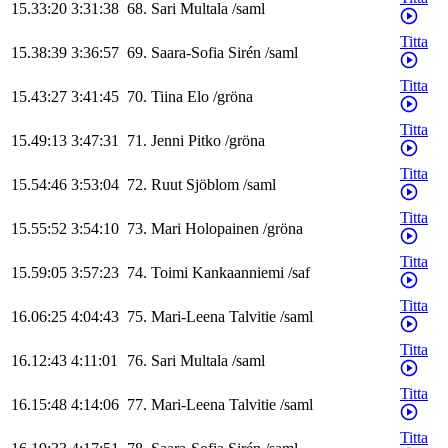
15.33:20
3:31:38
68
.
Sari
Multala
/
saml
Titta
15.38:39
3:36:57
69
.
Saara-Sofia
Sirén
/
saml
Titta
15.43:27
3:41:45
70
.
Tiina
Elo
/
gröna
Titta
15.49:13
3:47:31
71
.
Jenni
Pitko
/
gröna
Titta
15.54:46
3:53:04
72
.
Ruut
Sjöblom
/
saml
Titta
15.55:52
3:54:10
73
.
Mari
Holopainen
/
gröna
Titta
15.59:05
3:57:23
74
.
Toimi
Kankaanniemi
/
saf
Titta
16.06:25
4:04:43
75
.
Mari-Leena
Talvitie
/
saml
Titta
16.12:43
4:11:01
76
.
Sari
Multala
/
saml
Titta
16.15:48
4:14:06
77
.
Mari-Leena
Talvitie
/
saml
Titta