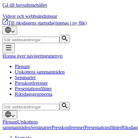
Gå till huvudinnehållet
Videor och webbsändningar
Till riksdagens startsida
(öppnas i ny flik)
Hoppa över navigeringsmenyn
Plenum
Utskottens sammanträden
Seminarier
Presskonferenser
Presentationsfilmer
Riksdagsgrupperna
Plenum
Utskottens
sammanträden
Seminarier
Presskonferenser
Presentationsfilmer
Riksdag
Startsida