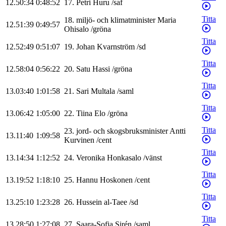
12.50:34
0:48:52
17
.
Petri
Huru
/
saf
Titta
18
.
miljö- och klimatminister
Maria
12.51:39
0:49:57
Ohisalo
/
gröna
Titta
12.52:49
0:51:07
19
.
Johan
Kvarnström
/
sd
Titta
12.58:04
0:56:22
20
.
Satu
Hassi
/
gröna
Titta
13.03:40
1:01:58
21
.
Sari
Multala
/
saml
Titta
13.06:42
1:05:00
22
.
Tiina
Elo
/
gröna
Titta
23
.
jord- och skogsbruksminister
Antti
13.11:40
1:09:58
Kurvinen
/
cent
Titta
13.14:34
1:12:52
24
.
Veronika
Honkasalo
/
vänst
Titta
13.19:52
1:18:10
25
.
Hannu
Hoskonen
/
cent
Titta
13.25:10
1:23:28
26
.
Hussein
al-Taee
/
sd
Titta
13.28:50
1:27:08
27
.
Saara-Sofia
Sirén
/
saml