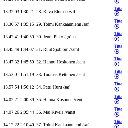
Titta
13.32:03
1:30:21
28
.
Ritva
Elomaa
/
saf
Titta
13.36:57
1:35:15
29
.
Toimi
Kankaanniemi
/
saf
Titta
13.42:41
1:40:59
30
.
Jenni
Pitko
/
gröna
Titta
13.45:49
1:44:07
31
.
Ruut
Sjöblom
/
saml
Titta
13.47:32
1:45:50
32
.
Hannu
Hoskonen
/
cent
Titta
13.53:01
1:51:19
33
.
Tuomas
Kettunen
/
cent
Titta
13.57:54
1:56:12
34
.
Petri
Huru
/
saf
Titta
14.02:21
2:00:39
35
.
Hanna
Kosonen
/
cent
Titta
14.07:26
2:05:44
36
.
Mai
Kivelä
/
vänst
Titta
14.12:22
2:10:40
37
.
Toimi
Kankaanniemi
/
saf