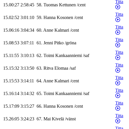
Titta
15.00:27
2:58:45
58
.
Tuomas
Kettunen
/
cent
Titta
15.02:52
3:01:10
59
.
Hanna
Kosonen
/
cent
Titta
15.06:16
3:04:34
60
.
Anne
Kalmari
/
cent
Titta
15.08:53
3:07:11
61
.
Jenni
Pitko
/
gröna
Titta
15.11:55
3:10:13
62
.
Toimi
Kankaanniemi
/
saf
Titta
15.15:32
3:13:50
63
.
Ritva
Elomaa
/
saf
Titta
15.15:53
3:14:11
64
.
Anne
Kalmari
/
cent
Titta
15.16:14
3:14:32
65
.
Toimi
Kankaanniemi
/
saf
Titta
15.17:09
3:15:27
66
.
Hanna
Kosonen
/
cent
Titta
15.26:05
3:24:23
67
.
Mai
Kivelä
/
vänst
Titta