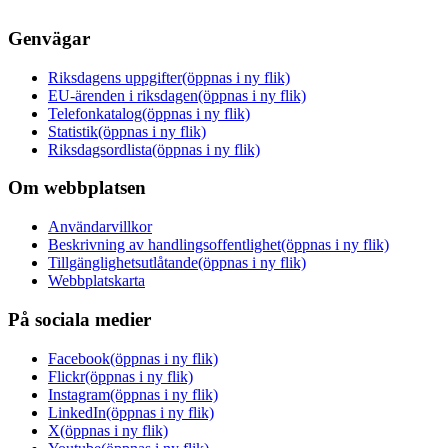
Genvägar
Riksdagens uppgifter
(öppnas i ny flik)
EU-ärenden i riksdagen
(öppnas i ny flik)
Telefonkatalog
(öppnas i ny flik)
Statistik
(öppnas i ny flik)
Riksdagsordlista
(öppnas i ny flik)
Om webbplatsen
Användarvillkor
Beskrivning av handlingsoffentlighet
(öppnas i ny flik)
Tillgänglighetsutlåtande
(öppnas i ny flik)
Webbplatskarta
På sociala medier
Facebook
(öppnas i ny flik)
Flickr
(öppnas i ny flik)
Instagram
(öppnas i ny flik)
LinkedIn
(öppnas i ny flik)
X
(öppnas i ny flik)