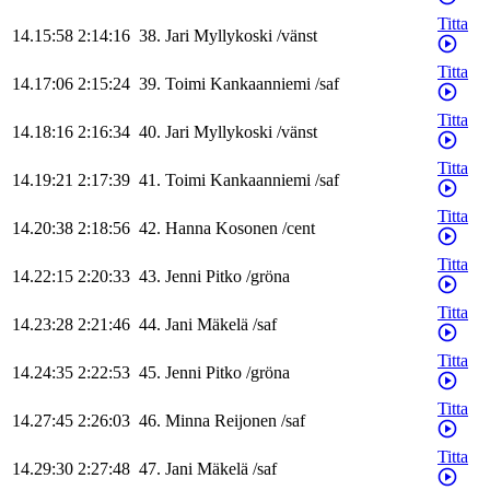
Titta
14.15:58
2:14:16
38
.
Jari
Myllykoski
/
vänst
Titta
14.17:06
2:15:24
39
.
Toimi
Kankaanniemi
/
saf
Titta
14.18:16
2:16:34
40
.
Jari
Myllykoski
/
vänst
Titta
14.19:21
2:17:39
41
.
Toimi
Kankaanniemi
/
saf
Titta
14.20:38
2:18:56
42
.
Hanna
Kosonen
/
cent
Titta
14.22:15
2:20:33
43
.
Jenni
Pitko
/
gröna
Titta
14.23:28
2:21:46
44
.
Jani
Mäkelä
/
saf
Titta
14.24:35
2:22:53
45
.
Jenni
Pitko
/
gröna
Titta
14.27:45
2:26:03
46
.
Minna
Reijonen
/
saf
Titta
14.29:30
2:27:48
47
.
Jani
Mäkelä
/
saf