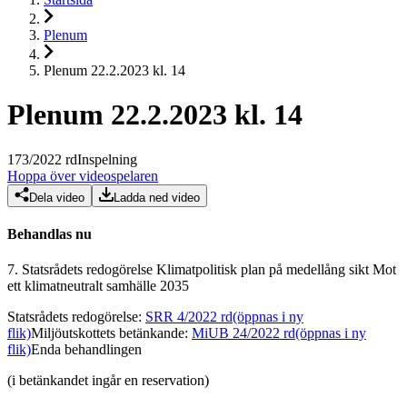
Plenum
Plenum 22.2.2023 kl. 14
Plenum 22.2.2023 kl. 14
173
/
2022
rd
Inspelning
Hoppa över videospelaren
Dela video
Ladda ned video
Behandlas nu
7.
Statsrådets redogörelse Klimatpolitisk plan på medellång sikt Mot
ett klimatneutralt samhälle 2035
Statsrådets redogörelse
:
SRR 4/2022 rd
(öppnas i ny
flik)
Miljöutskottets betänkande
:
MiUB 24/2022 rd
(öppnas i ny
flik)
Enda behandlingen
(i betänkandet ingår en reservation)