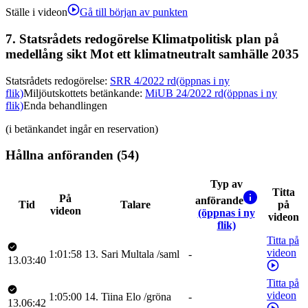
Ställe i videon
Gå till början av punkten
7.
Statsrådets redogörelse Klimatpolitisk plan på
medellång sikt Mot ett klimatneutralt samhälle 2035
Statsrådets redogörelse
:
SRR 4/2022 rd
(öppnas i ny
flik)
Miljöutskottets betänkande
:
MiUB 24/2022 rd
(öppnas i ny
flik)
Enda behandlingen
(i betänkandet ingår en reservation)
Hållna anföranden (54)
Typ av
Titta
På
anförande
Tid
Talare
på
videon
(öppnas i ny
videon
flik)
Titta på
videon
1:01:58
13
.
Sari
Multala
/
saml
-
13.03:40
Titta på
videon
1:05:00
14
.
Tiina
Elo
/
gröna
-
13.06:42