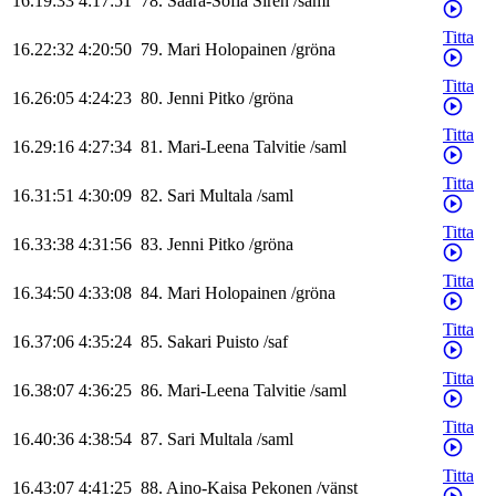
16.19:33
4:17:51
78
.
Saara-Sofia
Sirén
/
saml
Titta
16.22:32
4:20:50
79
.
Mari
Holopainen
/
gröna
Titta
16.26:05
4:24:23
80
.
Jenni
Pitko
/
gröna
Titta
16.29:16
4:27:34
81
.
Mari-Leena
Talvitie
/
saml
Titta
16.31:51
4:30:09
82
.
Sari
Multala
/
saml
Titta
16.33:38
4:31:56
83
.
Jenni
Pitko
/
gröna
Titta
16.34:50
4:33:08
84
.
Mari
Holopainen
/
gröna
Titta
16.37:06
4:35:24
85
.
Sakari
Puisto
/
saf
Titta
16.38:07
4:36:25
86
.
Mari-Leena
Talvitie
/
saml
Titta
16.40:36
4:38:54
87
.
Sari
Multala
/
saml
Titta
16.43:07
4:41:25
88
.
Aino-Kaisa
Pekonen
/
vänst