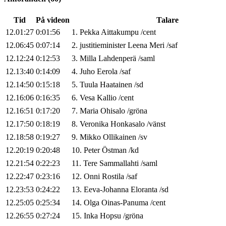
Tid
På videon
Talare
12.01:27
0:01:56
1
.
Pekka
Aittakumpu
/
cent
12.06:45
0:07:14
2
.
justitieminister
Leena
Meri
/
saf
12.12:24
0:12:53
3
.
Milla
Lahdenperä
/
saml
12.13:40
0:14:09
4
.
Juho
Eerola
/
saf
12.14:50
0:15:18
5
.
Tuula
Haatainen
/
sd
12.16:06
0:16:35
6
.
Vesa
Kallio
/
cent
12.16:51
0:17:20
7
.
Maria
Ohisalo
/
gröna
12.17:50
0:18:19
8
.
Veronika
Honkasalo
/
vänst
12.18:58
0:19:27
9
.
Mikko
Ollikainen
/
sv
12.20:19
0:20:48
10
.
Peter
Östman
/
kd
12.21:54
0:22:23
11
.
Tere
Sammallahti
/
saml
12.22:47
0:23:16
12
.
Onni
Rostila
/
saf
12.23:53
0:24:22
13
.
Eeva-Johanna
Eloranta
/
sd
12.25:05
0:25:34
14
.
Olga
Oinas-Panuma
/
cent
12.26:55
0:27:24
15
.
Inka
Hopsu
/
gröna