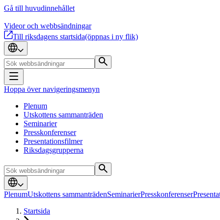
Gå till huvudinnehållet
Videor och webbsändningar
Till riksdagens startsida
(öppnas i ny flik)
Hoppa över navigeringsmenyn
Plenum
Utskottens sammanträden
Seminarier
Presskonferenser
Presentationsfilmer
Riksdagsgrupperna
Plenum
Utskottens sammanträden
Seminarier
Presskonferenser
Presenta
Startsida