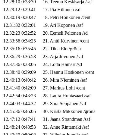
12.28:10
0:28:39
16
.
Teemu
Keskisarja
/
saf
12.29:12
0:29:41
17
.
Pia
Hiltunen
/
sd
12.30:19
0:30:47
18
.
Petri
Honkonen
/
cent
12.31:32
0:32:01
19
.
Ari
Koponen
/
saf
12.32:23
0:32:52
20
.
Eemeli
Peltonen
/
sd
12.33:56
0:34:25
21
.
Antti
Kurvinen
/
cent
12.35:16
0:35:45
22
.
Tiina
Elo
/
gröna
12.36:29
0:36:58
23
.
Arja
Juvonen
/
saf
12.37:36
0:38:05
24
.
Lotta
Hamari
/
sd
12.38:40
0:39:09
25
.
Hannu
Hoskonen
/
cent
12.40:13
0:40:42
26
.
Mira
Nieminen
/
saf
12.41:40
0:42:09
27
.
Markus
Lohi
/
cent
12.42:54
0:43:23
28
.
Laura
Huhtasaari
/
saf
12.44:03
0:44:32
29
.
Sara
Seppänen
/
saf
12.45:36
0:46:05
30
.
Krista
Mikkonen
/
gröna
12.47:12
0:47:41
31
.
Jaana
Strandman
/
saf
12.48:24
0:48:53
32
.
Anne
Rintamäki
/
saf
12.49:39
0:50:08
33
.
Vilhelm
Junnila
/
saf