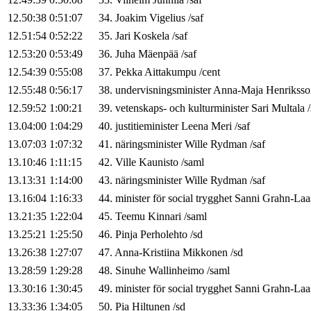
12.50:38
0:51:07
34
.
Joakim
Vigelius
/
saf
12.51:54
0:52:22
35
.
Jari
Koskela
/
saf
12.53:20
0:53:49
36
.
Juha
Mäenpää
/
saf
12.54:39
0:55:08
37
.
Pekka
Aittakumpu
/
cent
12.55:48
0:56:17
38
.
undervisningsminister
Anna-Maja
Henriksso
12.59:52
1:00:21
39
.
vetenskaps- och kulturminister
Sari
Multala
/
13.04:00
1:04:29
40
.
justitieminister
Leena
Meri
/
saf
13.07:03
1:07:32
41
.
näringsminister
Wille
Rydman
/
saf
13.10:46
1:11:15
42
.
Ville
Kaunisto
/
saml
13.13:31
1:14:00
43
.
näringsminister
Wille
Rydman
/
saf
13.16:04
1:16:33
44
.
minister för social trygghet
Sanni
Grahn-Laa
13.21:35
1:22:04
45
.
Teemu
Kinnari
/
saml
13.25:21
1:25:50
46
.
Pinja
Perholehto
/
sd
13.26:38
1:27:07
47
.
Anna-Kristiina
Mikkonen
/
sd
13.28:59
1:29:28
48
.
Sinuhe
Wallinheimo
/
saml
13.30:16
1:30:45
49
.
minister för social trygghet
Sanni
Grahn-Laa
13.33:36
1:34:05
50
.
Pia
Hiltunen
/
sd