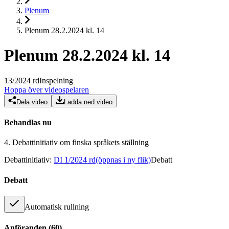
Plenum
Plenum 28.2.2024 kl. 14
Plenum 28.2.2024 kl. 14
13
/
2024
rd
Inspelning
Hoppa över videospelaren
Dela video
Ladda ned video
Behandlas nu
4.
Debattinitiativ om finska språkets ställning
Debattinitiativ
:
DI 1/2024 rd
(öppnas i ny flik)
Debatt
Debatt
Automatisk rullning
Anföranden
(
60
)