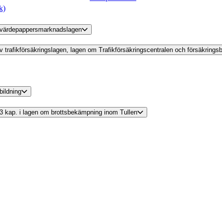
k)
 av värdepappersmarknadslagen
 av trafikförsäkringslagen, lagen om Trafikförsäkringscentralen och försäkrings
bildning
v 3 kap. i lagen om brottsbekämpning inom Tullen