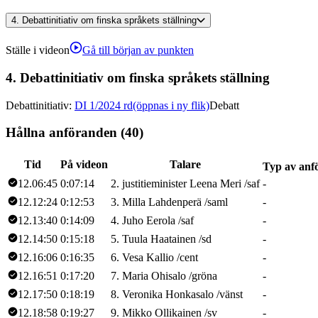
4.
Debattinitiativ om finska språkets ställning
Ställe i videon
Gå till början av punkten
4.
Debattinitiativ om finska språkets ställning
Debattinitiativ
:
DI 1/2024 rd
(öppnas i ny flik)
Debatt
Hållna anföranden (40)
Tid
På videon
Talare
Typ av anf
12.06:45
0:07:14
2
.
justitieminister
Leena
Meri
/
saf
-
12.12:24
0:12:53
3
.
Milla
Lahdenperä
/
saml
-
12.13:40
0:14:09
4
.
Juho
Eerola
/
saf
-
12.14:50
0:15:18
5
.
Tuula
Haatainen
/
sd
-
12.16:06
0:16:35
6
.
Vesa
Kallio
/
cent
-
12.16:51
0:17:20
7
.
Maria
Ohisalo
/
gröna
-
12.17:50
0:18:19
8
.
Veronika
Honkasalo
/
vänst
-
12.18:58
0:19:27
9
.
Mikko
Ollikainen
/
sv
-