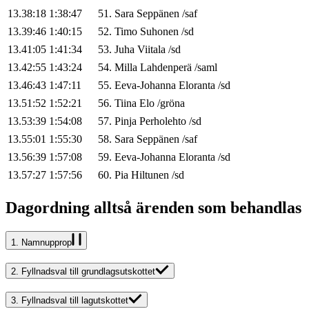
13.38:18
1:38:47
51
.
Sara
Seppänen
/
saf
13.39:46
1:40:15
52
.
Timo
Suhonen
/
sd
13.41:05
1:41:34
53
.
Juha
Viitala
/
sd
13.42:55
1:43:24
54
.
Milla
Lahdenperä
/
saml
13.46:43
1:47:11
55
.
Eeva-Johanna
Eloranta
/
sd
13.51:52
1:52:21
56
.
Tiina
Elo
/
gröna
13.53:39
1:54:08
57
.
Pinja
Perholehto
/
sd
13.55:01
1:55:30
58
.
Sara
Seppänen
/
saf
13.56:39
1:57:08
59
.
Eeva-Johanna
Eloranta
/
sd
13.57:27
1:57:56
60
.
Pia
Hiltunen
/
sd
Dagordning alltså ärenden som behandlas
1.
Namnupprop
2.
Fyllnadsval till grundlagsutskottet
3.
Fyllnadsval till lagutskottet