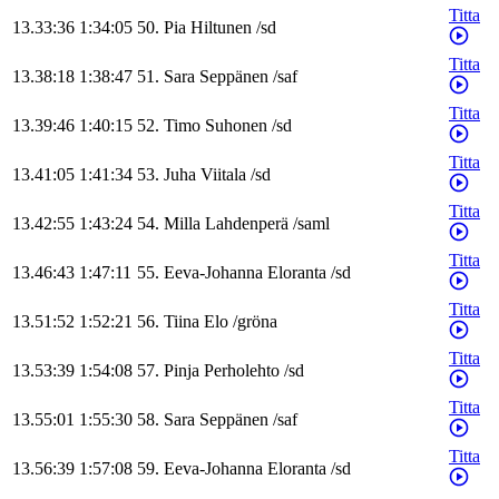
Titta
13.33:36
1:34:05
50
.
Pia
Hiltunen
/
sd
Titta
13.38:18
1:38:47
51
.
Sara
Seppänen
/
saf
Titta
13.39:46
1:40:15
52
.
Timo
Suhonen
/
sd
Titta
13.41:05
1:41:34
53
.
Juha
Viitala
/
sd
Titta
13.42:55
1:43:24
54
.
Milla
Lahdenperä
/
saml
Titta
13.46:43
1:47:11
55
.
Eeva-Johanna
Eloranta
/
sd
Titta
13.51:52
1:52:21
56
.
Tiina
Elo
/
gröna
Titta
13.53:39
1:54:08
57
.
Pinja
Perholehto
/
sd
Titta
13.55:01
1:55:30
58
.
Sara
Seppänen
/
saf
Titta
13.56:39
1:57:08
59
.
Eeva-Johanna
Eloranta
/
sd