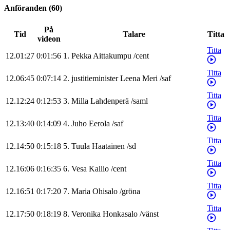
Anföranden
(
60
)
På
Tid
Talare
Titta
videon
Titta
12.01:27
0:01:56
1
.
Pekka
Aittakumpu
/
cent
Titta
12.06:45
0:07:14
2
.
justitieminister
Leena
Meri
/
saf
Titta
12.12:24
0:12:53
3
.
Milla
Lahdenperä
/
saml
Titta
12.13:40
0:14:09
4
.
Juho
Eerola
/
saf
Titta
12.14:50
0:15:18
5
.
Tuula
Haatainen
/
sd
Titta
12.16:06
0:16:35
6
.
Vesa
Kallio
/
cent
Titta
12.16:51
0:17:20
7
.
Maria
Ohisalo
/
gröna
Titta
12.17:50
0:18:19
8
.
Veronika
Honkasalo
/
vänst