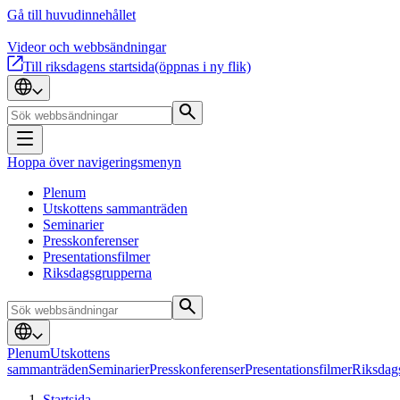
Gå till huvudinnehållet
Videor och webbsändningar
Till riksdagens startsida
(öppnas i ny flik)
Hoppa över navigeringsmenyn
Plenum
Utskottens sammanträden
Seminarier
Presskonferenser
Presentationsfilmer
Riksdagsgrupperna
Plenum
Utskottens
sammanträden
Seminarier
Presskonferenser
Presentationsfilmer
Riksdag
Startsida