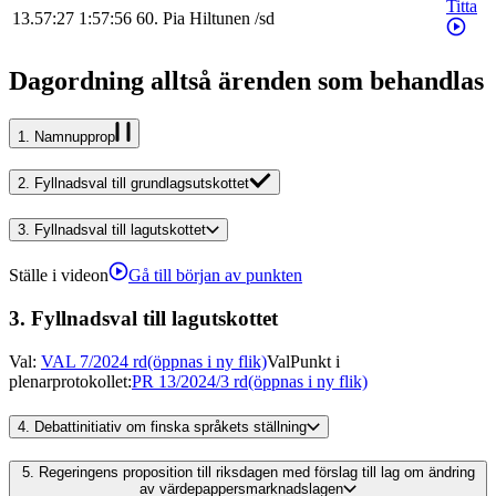
Titta
13.57:27
1:57:56
60
.
Pia
Hiltunen
/
sd
Dagordning alltså ärenden som behandlas
1.
Namnupprop
2.
Fyllnadsval till grundlagsutskottet
3.
Fyllnadsval till lagutskottet
Ställe i videon
Gå till början av punkten
3.
Fyllnadsval till lagutskottet
Val
:
VAL 7/2024 rd
(öppnas i ny flik)
Val
Punkt i
plenarprotokollet
:
PR 13/2024/3 rd
(öppnas i ny flik)
4.
Debattinitiativ om finska språkets ställning
5.
Regeringens proposition till riksdagen med förslag till lag om ändring
av värdepappersmarknadslagen