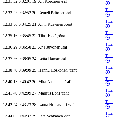
12.31:32
0:32:01
19
.
Ari
Koponen
/
saf
Titta
12.32:23
0:32:52
20
.
Eemeli
Peltonen
/
sd
Titta
12.33:56
0:34:25
21
.
Antti
Kurvinen
/
cent
Titta
12.35:16
0:35:45
22
.
Tiina
Elo
/
gröna
Titta
12.36:29
0:36:58
23
.
Arja
Juvonen
/
saf
Titta
12.37:36
0:38:05
24
.
Lotta
Hamari
/
sd
Titta
12.38:40
0:39:09
25
.
Hannu
Hoskonen
/
cent
Titta
12.40:13
0:40:42
26
.
Mira
Nieminen
/
saf
Titta
12.41:40
0:42:09
27
.
Markus
Lohi
/
cent
Titta
12.42:54
0:43:23
28
.
Laura
Huhtasaari
/
saf
Titta
12.44:03
0:44:32
29
.
Sara
Seppänen
/
saf