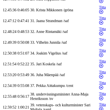
Titta
12.45:36
0:46:05
30
.
Krista
Mikkonen
/
gröna
Titta
12.47:12
0:47:41
31
.
Jaana
Strandman
/
saf
Titta
12.48:24
0:48:53
32
.
Anne
Rintamäki
/
saf
Titta
12.49:39
0:50:08
33
.
Vilhelm
Junnila
/
saf
Titta
12.50:38
0:51:07
34
.
Joakim
Vigelius
/
saf
Titta
12.51:54
0:52:22
35
.
Jari
Koskela
/
saf
Titta
12.53:20
0:53:49
36
.
Juha
Mäenpää
/
saf
Titta
12.54:39
0:55:08
37
.
Pekka
Aittakumpu
/
cent
Titta
38
.
undervisningsminister
Anna-Maja
12.55:48
0:56:17
Henriksson
/
sv
Titta
39
.
vetenskaps- och kulturminister
Sari
12.59:52
1:00:21
Multala
/
saml