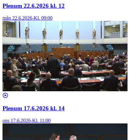
Plenum 22.6.2026 kl. 12
mån 22.6.2026
-
Kl.
09:00
Plenum 17.6.2026 kl. 14
ons 17.6.2026
-
Kl.
11:00