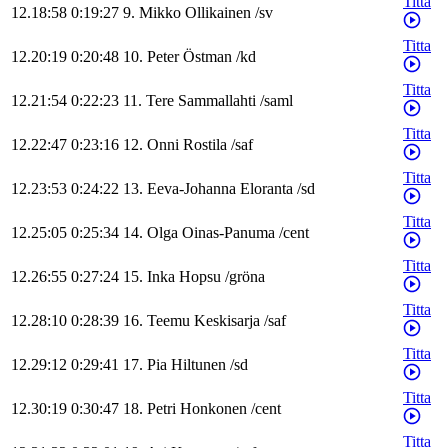
Titta
12.18:58
0:19:27
9
.
Mikko
Ollikainen
/
sv
Titta
12.20:19
0:20:48
10
.
Peter
Östman
/
kd
Titta
12.21:54
0:22:23
11
.
Tere
Sammallahti
/
saml
Titta
12.22:47
0:23:16
12
.
Onni
Rostila
/
saf
Titta
12.23:53
0:24:22
13
.
Eeva-Johanna
Eloranta
/
sd
Titta
12.25:05
0:25:34
14
.
Olga
Oinas-Panuma
/
cent
Titta
12.26:55
0:27:24
15
.
Inka
Hopsu
/
gröna
Titta
12.28:10
0:28:39
16
.
Teemu
Keskisarja
/
saf
Titta
12.29:12
0:29:41
17
.
Pia
Hiltunen
/
sd
Titta
12.30:19
0:30:47
18
.
Petri
Honkonen
/
cent
Titta