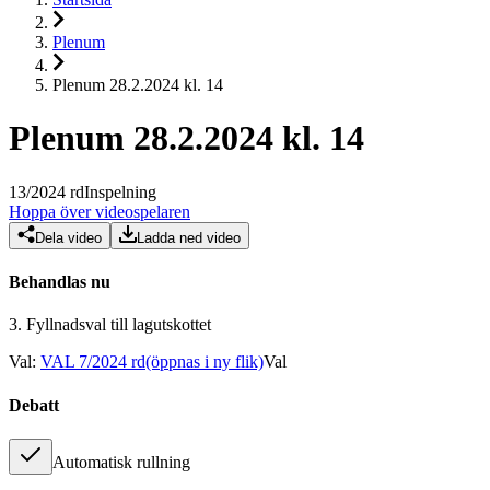
Plenum
Plenum 28.2.2024 kl. 14
Plenum 28.2.2024 kl. 14
13
/
2024
rd
Inspelning
Hoppa över videospelaren
Dela video
Ladda ned video
Behandlas nu
3.
Fyllnadsval till lagutskottet
Val
:
VAL 7/2024 rd
(öppnas i ny flik)
Val
Debatt
Automatisk rullning