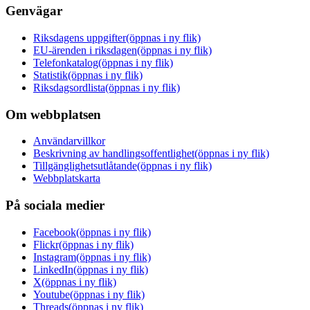
Genvägar
Riksdagens uppgifter
(öppnas i ny flik)
EU-ärenden i riksdagen
(öppnas i ny flik)
Telefonkatalog
(öppnas i ny flik)
Statistik
(öppnas i ny flik)
Riksdagsordlista
(öppnas i ny flik)
Om webbplatsen
Användarvillkor
Beskrivning av handlingsoffentlighet
(öppnas i ny flik)
Tillgänglighetsutlåtande
(öppnas i ny flik)
Webbplatskarta
På sociala medier
Facebook
(öppnas i ny flik)
Flickr
(öppnas i ny flik)
Instagram
(öppnas i ny flik)
LinkedIn
(öppnas i ny flik)
X
(öppnas i ny flik)
Youtube
(öppnas i ny flik)
Threads
(öppnas i ny flik)