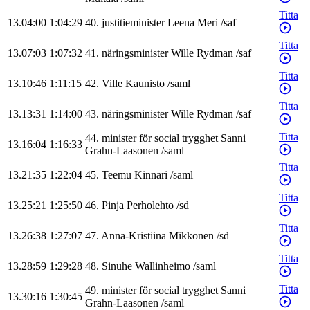
Titta
13.04:00
1:04:29
40
.
justitieminister
Leena
Meri
/
saf
Titta
13.07:03
1:07:32
41
.
näringsminister
Wille
Rydman
/
saf
Titta
13.10:46
1:11:15
42
.
Ville
Kaunisto
/
saml
Titta
13.13:31
1:14:00
43
.
näringsminister
Wille
Rydman
/
saf
Titta
44
.
minister för social trygghet
Sanni
13.16:04
1:16:33
Grahn-Laasonen
/
saml
Titta
13.21:35
1:22:04
45
.
Teemu
Kinnari
/
saml
Titta
13.25:21
1:25:50
46
.
Pinja
Perholehto
/
sd
Titta
13.26:38
1:27:07
47
.
Anna-Kristiina
Mikkonen
/
sd
Titta
13.28:59
1:29:28
48
.
Sinuhe
Wallinheimo
/
saml
Titta
49
.
minister för social trygghet
Sanni
13.30:16
1:30:45
Grahn-Laasonen
/
saml