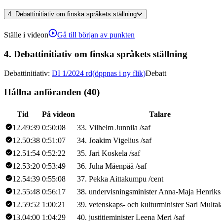
4.
Debattinitiativ om finska språkets ställning
Ställe i videon
Gå till början av punkten
4.
Debattinitiativ om finska språkets ställning
Debattinitiativ
:
DI 1/2024 rd
(öppnas i ny flik)
Debatt
Hållna anföranden (40)
Tid
På videon
Talare
12.49:39
0:50:08
33
.
Vilhelm
Junnila
/
saf
12.50:38
0:51:07
34
.
Joakim
Vigelius
/
saf
12.51:54
0:52:22
35
.
Jari
Koskela
/
saf
12.53:20
0:53:49
36
.
Juha
Mäenpää
/
saf
12.54:39
0:55:08
37
.
Pekka
Aittakumpu
/
cent
12.55:48
0:56:17
38
.
undervisningsminister
Anna-Maja
Henriks
12.59:52
1:00:21
39
.
vetenskaps- och kulturminister
Sari
Multal
13.04:00
1:04:29
40
.
justitieminister
Leena
Meri
/
saf