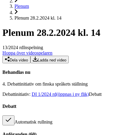
Plenum
Plenum 28.2.2024 kl. 14
Plenum 28.2.2024 kl. 14
13
/
2024
rd
Inspelning
Hoppa över videospelaren
Dela video
Ladda ned video
Behandlas nu
4.
Debattinitiativ om finska språkets ställning
Debattinitiativ
:
DI 1/2024 rd
(öppnas i ny flik)
Debatt
Debatt
Automatisk rullning
Anföranden
(
60
)