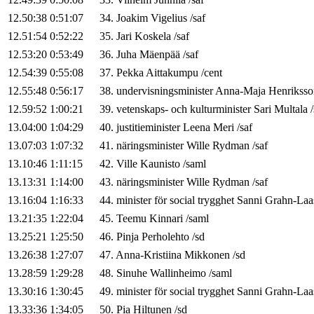
12.50:38
0:51:07
34
.
Joakim
Vigelius
/
saf
12.51:54
0:52:22
35
.
Jari
Koskela
/
saf
12.53:20
0:53:49
36
.
Juha
Mäenpää
/
saf
12.54:39
0:55:08
37
.
Pekka
Aittakumpu
/
cent
12.55:48
0:56:17
38
.
undervisningsminister
Anna-Maja
Henriksso
12.59:52
1:00:21
39
.
vetenskaps- och kulturminister
Sari
Multala
/
13.04:00
1:04:29
40
.
justitieminister
Leena
Meri
/
saf
13.07:03
1:07:32
41
.
näringsminister
Wille
Rydman
/
saf
13.10:46
1:11:15
42
.
Ville
Kaunisto
/
saml
13.13:31
1:14:00
43
.
näringsminister
Wille
Rydman
/
saf
13.16:04
1:16:33
44
.
minister för social trygghet
Sanni
Grahn-Laa
13.21:35
1:22:04
45
.
Teemu
Kinnari
/
saml
13.25:21
1:25:50
46
.
Pinja
Perholehto
/
sd
13.26:38
1:27:07
47
.
Anna-Kristiina
Mikkonen
/
sd
13.28:59
1:29:28
48
.
Sinuhe
Wallinheimo
/
saml
13.30:16
1:30:45
49
.
minister för social trygghet
Sanni
Grahn-Laa
13.33:36
1:34:05
50
.
Pia
Hiltunen
/
sd