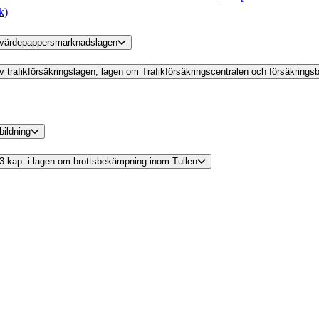
k)
 av värdepappersmarknadslagen
 av trafikförsäkringslagen, lagen om Trafikförsäkringscentralen och försäkrings
bildning
v 3 kap. i lagen om brottsbekämpning inom Tullen