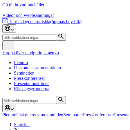
Gå till huvudinnehållet
Videor och webbsändningar
Till riksdagens startsida
(öppnas i ny flik)
Hoppa över navigeringsmenyn
Plenum
Utskottens sammanträden
Seminarier
Presskonferenser
Presentationsfilmer
Riksdagsgrupperna
Plenum
Utskottens sammanträden
Seminarier
Presskonferenser
Presenta
Startsida