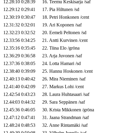
12.28:10
0:28:39
16
.
Teemu
Keskisarja
/
saf
12.29:12
0:29:41
17
.
Pia
Hiltunen
/
sd
12.30:19
0:30:47
18
.
Petri
Honkonen
/
cent
12.31:32
0:32:01
19
.
Ari
Koponen
/
saf
12.32:23
0:32:52
20
.
Eemeli
Peltonen
/
sd
12.33:56
0:34:25
21
.
Antti
Kurvinen
/
cent
12.35:16
0:35:45
22
.
Tiina
Elo
/
gröna
12.36:29
0:36:58
23
.
Arja
Juvonen
/
saf
12.37:36
0:38:05
24
.
Lotta
Hamari
/
sd
12.38:40
0:39:09
25
.
Hannu
Hoskonen
/
cent
12.40:13
0:40:42
26
.
Mira
Nieminen
/
saf
12.41:40
0:42:09
27
.
Markus
Lohi
/
cent
12.42:54
0:43:23
28
.
Laura
Huhtasaari
/
saf
12.44:03
0:44:32
29
.
Sara
Seppänen
/
saf
12.45:36
0:46:05
30
.
Krista
Mikkonen
/
gröna
12.47:12
0:47:41
31
.
Jaana
Strandman
/
saf
12.48:24
0:48:53
32
.
Anne
Rintamäki
/
saf
12.49:39
0:50:08
33
.
Vilhelm
Junnila
/
saf