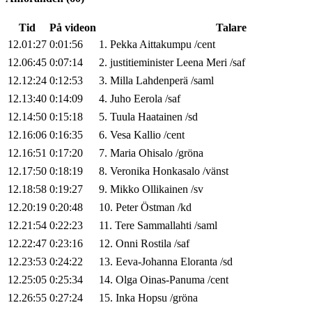
Tid
På videon
Talare
12.01:27
0:01:56
1
.
Pekka
Aittakumpu
/
cent
12.06:45
0:07:14
2
.
justitieminister
Leena
Meri
/
saf
12.12:24
0:12:53
3
.
Milla
Lahdenperä
/
saml
12.13:40
0:14:09
4
.
Juho
Eerola
/
saf
12.14:50
0:15:18
5
.
Tuula
Haatainen
/
sd
12.16:06
0:16:35
6
.
Vesa
Kallio
/
cent
12.16:51
0:17:20
7
.
Maria
Ohisalo
/
gröna
12.17:50
0:18:19
8
.
Veronika
Honkasalo
/
vänst
12.18:58
0:19:27
9
.
Mikko
Ollikainen
/
sv
12.20:19
0:20:48
10
.
Peter
Östman
/
kd
12.21:54
0:22:23
11
.
Tere
Sammallahti
/
saml
12.22:47
0:23:16
12
.
Onni
Rostila
/
saf
12.23:53
0:24:22
13
.
Eeva-Johanna
Eloranta
/
sd
12.25:05
0:25:34
14
.
Olga
Oinas-Panuma
/
cent
12.26:55
0:27:24
15
.
Inka
Hopsu
/
gröna