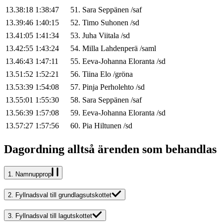
13.38:18
1:38:47
51
.
Sara
Seppänen
/
saf
13.39:46
1:40:15
52
.
Timo
Suhonen
/
sd
13.41:05
1:41:34
53
.
Juha
Viitala
/
sd
13.42:55
1:43:24
54
.
Milla
Lahdenperä
/
saml
13.46:43
1:47:11
55
.
Eeva-Johanna
Eloranta
/
sd
13.51:52
1:52:21
56
.
Tiina
Elo
/
gröna
13.53:39
1:54:08
57
.
Pinja
Perholehto
/
sd
13.55:01
1:55:30
58
.
Sara
Seppänen
/
saf
13.56:39
1:57:08
59
.
Eeva-Johanna
Eloranta
/
sd
13.57:27
1:57:56
60
.
Pia
Hiltunen
/
sd
Dagordning alltså ärenden som behandlas
1.
Namnupprop
2.
Fyllnadsval till grundlagsutskottet
3.
Fyllnadsval till lagutskottet