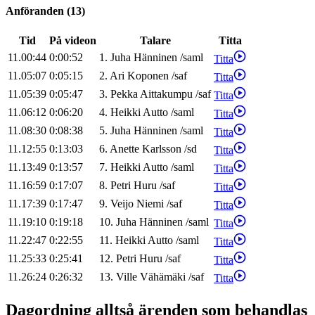
Anföranden
(
13
)
Tid
På videon
Talare
Titta
11.00:44
0:00:52
1
.
Juha
Hänninen
/
saml
Titta
11.05:07
0:05:15
2
.
Ari
Koponen
/
saf
Titta
11.05:39
0:05:47
3
.
Pekka
Aittakumpu
/
saf
Titta
11.06:12
0:06:20
4
.
Heikki
Autto
/
saml
Titta
11.08:30
0:08:38
5
.
Juha
Hänninen
/
saml
Titta
11.12:55
0:13:03
6
.
Anette
Karlsson
/
sd
Titta
11.13:49
0:13:57
7
.
Heikki
Autto
/
saml
Titta
11.16:59
0:17:07
8
.
Petri
Huru
/
saf
Titta
11.17:39
0:17:47
9
.
Veijo
Niemi
/
saf
Titta
11.19:10
0:19:18
10
.
Juha
Hänninen
/
saml
Titta
11.22:47
0:22:55
11
.
Heikki
Autto
/
saml
Titta
11.25:33
0:25:41
12
.
Petri
Huru
/
saf
Titta
11.26:24
0:26:32
13
.
Ville
Vähämäki
/
saf
Titta
Dagordning alltså ärenden som behandlas