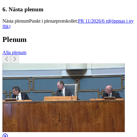
6.
Nästa plenum
Nästa plenum
Punkt i plenarprotokollet
:
PR 11/2026/6 rd
(öppnas i ny
flik)
Plenum
Alla plenum