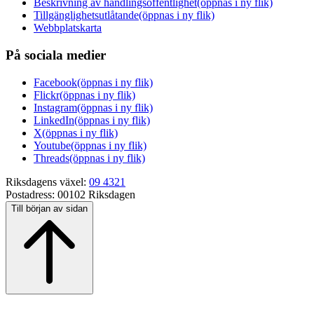
Beskrivning av handlingsoffentlighet
(öppnas i ny flik)
Tillgänglighetsutlåtande
(öppnas i ny flik)
Webbplatskarta
På sociala medier
Facebook
(öppnas i ny flik)
Flickr
(öppnas i ny flik)
Instagram
(öppnas i ny flik)
LinkedIn
(öppnas i ny flik)
X
(öppnas i ny flik)
Youtube
(öppnas i ny flik)
Threads
(öppnas i ny flik)
Riksdagens växel:
09 4321
Postadress:
00102 Riksdagen
Till början av sidan