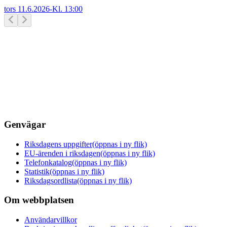
tors 11.6.2026
-
Kl.
13:00
Genvägar
Riksdagens uppgifter
(öppnas i ny flik)
EU-ärenden i riksdagen
(öppnas i ny flik)
Telefonkatalog
(öppnas i ny flik)
Statistik
(öppnas i ny flik)
Riksdagsordlista
(öppnas i ny flik)
Om webbplatsen
Användarvillkor