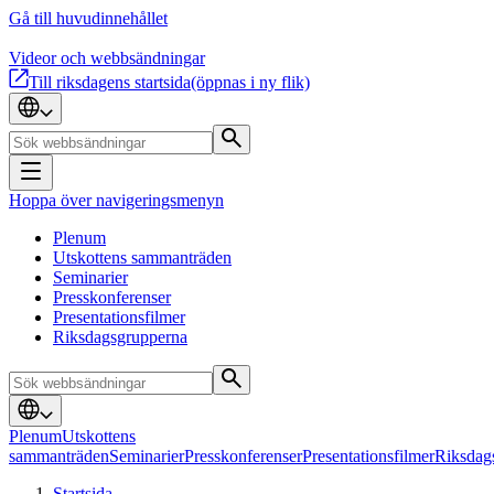
Gå till huvudinnehållet
Videor och webbsändningar
Till riksdagens startsida
(öppnas i ny flik)
Hoppa över navigeringsmenyn
Plenum
Utskottens sammanträden
Seminarier
Presskonferenser
Presentationsfilmer
Riksdagsgrupperna
Plenum
Utskottens
sammanträden
Seminarier
Presskonferenser
Presentationsfilmer
Riksdag
Startsida