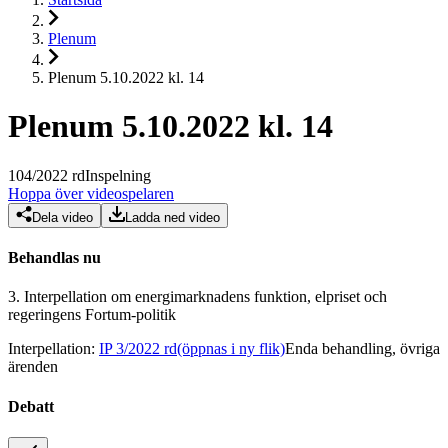
Plenum
Plenum 5.10.2022 kl. 14
Plenum 5.10.2022 kl. 14
104
/
2022
rd
Inspelning
Hoppa över videospelaren
Dela video
Ladda ned video
Behandlas nu
3.
Interpellation om energimarknadens funktion, elpriset och
regeringens Fortum-politik
Interpellation
:
IP 3/2022 rd
(öppnas i ny flik)
Enda behandling, övriga
ärenden
Debatt