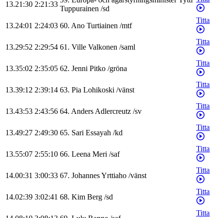
13.21:30
2:21:33
Tuppurainen
/
sd
Titta
13.24:01
2:24:03
60
.
Ano
Turtiainen
/
mtf
Titta
13.29:52
2:29:54
61
.
Ville
Valkonen
/
saml
Titta
13.35:02
2:35:05
62
.
Jenni
Pitko
/
gröna
Titta
13.39:12
2:39:14
63
.
Pia
Lohikoski
/
vänst
Titta
13.43:53
2:43:56
64
.
Anders
Adlercreutz
/
sv
Titta
13.49:27
2:49:30
65
.
Sari
Essayah
/
kd
Titta
13.55:07
2:55:10
66
.
Leena
Meri
/
saf
Titta
14.00:31
3:00:33
67
.
Johannes
Yrttiaho
/
vänst
Titta
14.02:39
3:02:41
68
.
Kim
Berg
/
sd
Titta