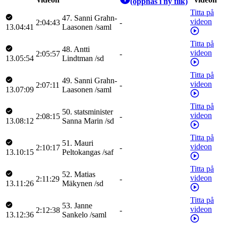
(öppnas i ny flik)
Titta på
47
.
Sanni
Grahn-
videon
2:04:43
-
13.04:41
Laasonen
/
saml
Titta på
48
.
Antti
videon
2:05:57
-
13.05:54
Lindtman
/
sd
Titta på
49
.
Sanni
Grahn-
videon
2:07:11
-
13.07:09
Laasonen
/
saml
Titta på
50
.
statsminister
videon
2:08:15
-
13.08:12
Sanna
Marin
/
sd
Titta på
51
.
Mauri
videon
2:10:17
-
13.10:15
Peltokangas
/
saf
Titta på
52
.
Matias
videon
2:11:29
-
13.11:26
Mäkynen
/
sd
Titta på
53
.
Janne
videon
2:12:38
-
13.12:36
Sankelo
/
saml