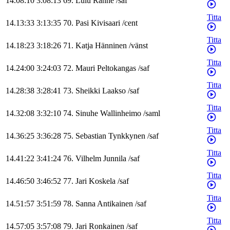
14.08:10
3:08:13
69
.
Lulu
Ranne
/
saf
Titta
14.13:33
3:13:35
70
.
Pasi
Kivisaari
/
cent
Titta
14.18:23
3:18:26
71
.
Katja
Hänninen
/
vänst
Titta
14.24:00
3:24:03
72
.
Mauri
Peltokangas
/
saf
Titta
14.28:38
3:28:41
73
.
Sheikki
Laakso
/
saf
Titta
14.32:08
3:32:10
74
.
Sinuhe
Wallinheimo
/
saml
Titta
14.36:25
3:36:28
75
.
Sebastian
Tynkkynen
/
saf
Titta
14.41:22
3:41:24
76
.
Vilhelm
Junnila
/
saf
Titta
14.46:50
3:46:52
77
.
Jari
Koskela
/
saf
Titta
14.51:57
3:51:59
78
.
Sanna
Antikainen
/
saf
Titta
14.57:05
3:57:08
79
.
Jari
Ronkainen
/
saf