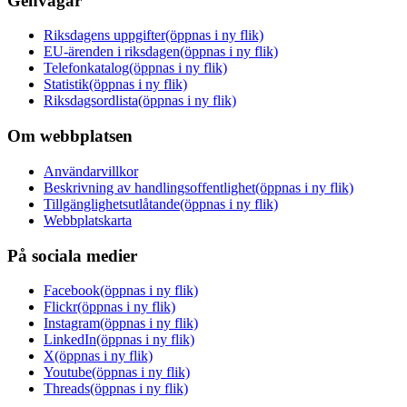
Genvägar
Riksdagens uppgifter
(öppnas i ny flik)
EU-ärenden i riksdagen
(öppnas i ny flik)
Telefonkatalog
(öppnas i ny flik)
Statistik
(öppnas i ny flik)
Riksdagsordlista
(öppnas i ny flik)
Om webbplatsen
Användarvillkor
Beskrivning av handlingsoffentlighet
(öppnas i ny flik)
Tillgänglighetsutlåtande
(öppnas i ny flik)
Webbplatskarta
På sociala medier
Facebook
(öppnas i ny flik)
Flickr
(öppnas i ny flik)
Instagram
(öppnas i ny flik)
LinkedIn
(öppnas i ny flik)
X
(öppnas i ny flik)
Youtube
(öppnas i ny flik)
Threads
(öppnas i ny flik)