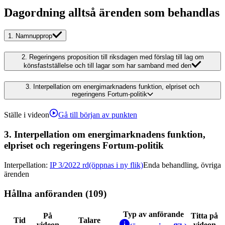
Dagordning alltså ärenden som behandlas
1.
Namnupprop
2.
Regeringens proposition till riksdagen med förslag till lag om
könsfastställelse och till lagar som har samband med den
3.
Interpellation om energimarknadens funktion, elpriset och
regeringens Fortum-politik
Ställe i videon
Gå till början av punkten
3.
Interpellation om energimarknadens funktion,
elpriset och regeringens Fortum-politik
Interpellation
:
IP 3/2022 rd
(öppnas i ny flik)
Enda behandling, övriga
ärenden
Hållna anföranden (109)
Typ av anförande
På
Titta på
Tid
Talare
videon
videon