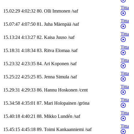
Titta
15.02:29
4:02:32
80
.
Olli
Immonen
/
saf
Titta
15.07:47
4:07:50
81
.
Juha
Mäenpää
/
saf
Titta
15.13:24
4:13:27
82
.
Kaisa
Juuso
/
saf
Titta
15.18:31
4:18:34
83
.
Ritva
Elomaa
/
saf
Titta
15.23:32
4:23:35
84
.
Ari
Koponen
/
saf
Titta
15.25:22
4:25:25
85
.
Jenna
Simula
/
saf
Titta
15.29:31
4:29:33
86
.
Hannu
Hoskonen
/
cent
Titta
15.34:58
4:35:01
87
.
Mari
Holopainen
/
gröna
Titta
15.40:18
4:40:21
88
.
Mikko
Lundén
/
saf
Titta
15.45:15
4:45:18
89
.
Toimi
Kankaanniemi
/
saf