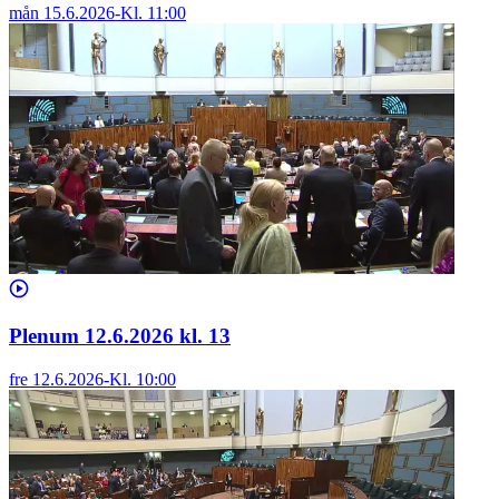
mån 15.6.2026
-
Kl.
11:00
Plenum 12.6.2026 kl. 13
fre 12.6.2026
-
Kl.
10:00