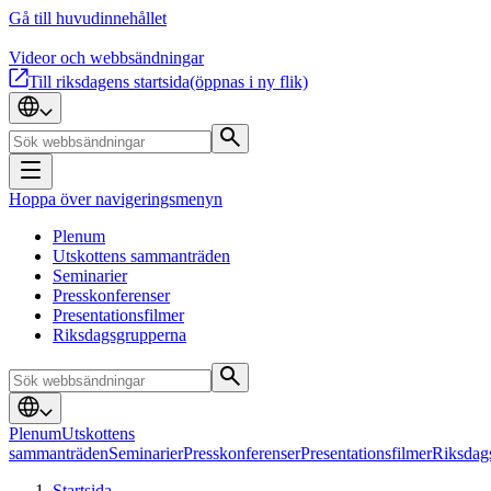
Gå till huvudinnehållet
Videor och webbsändningar
Till riksdagens startsida
(öppnas i ny flik)
Hoppa över navigeringsmenyn
Plenum
Utskottens sammanträden
Seminarier
Presskonferenser
Presentationsfilmer
Riksdagsgrupperna
Plenum
Utskottens
sammanträden
Seminarier
Presskonferenser
Presentationsfilmer
Riksdag
Startsida