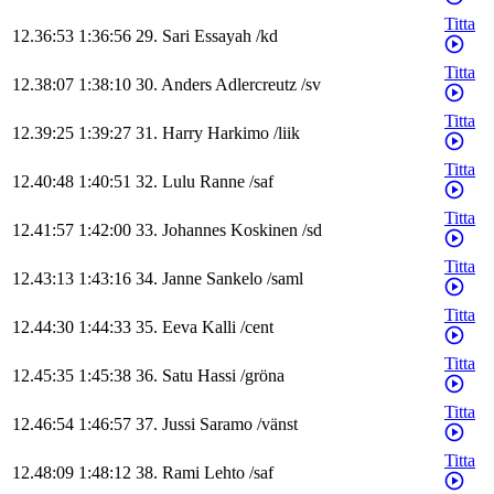
Titta
12.36:53
1:36:56
29
.
Sari
Essayah
/
kd
Titta
12.38:07
1:38:10
30
.
Anders
Adlercreutz
/
sv
Titta
12.39:25
1:39:27
31
.
Harry
Harkimo
/
liik
Titta
12.40:48
1:40:51
32
.
Lulu
Ranne
/
saf
Titta
12.41:57
1:42:00
33
.
Johannes
Koskinen
/
sd
Titta
12.43:13
1:43:16
34
.
Janne
Sankelo
/
saml
Titta
12.44:30
1:44:33
35
.
Eeva
Kalli
/
cent
Titta
12.45:35
1:45:38
36
.
Satu
Hassi
/
gröna
Titta
12.46:54
1:46:57
37
.
Jussi
Saramo
/
vänst
Titta
12.48:09
1:48:12
38
.
Rami
Lehto
/
saf