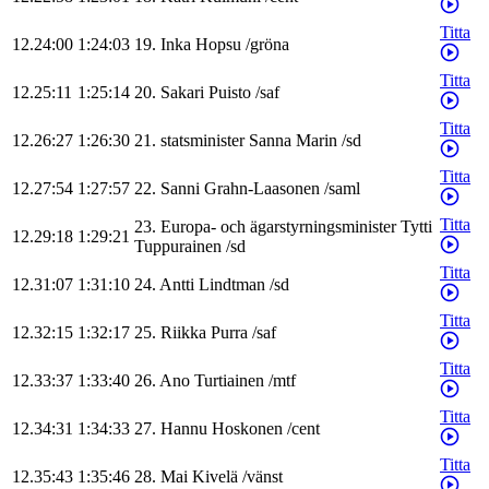
Titta
12.24:00
1:24:03
19
.
Inka
Hopsu
/
gröna
Titta
12.25:11
1:25:14
20
.
Sakari
Puisto
/
saf
Titta
12.26:27
1:26:30
21
.
statsminister
Sanna
Marin
/
sd
Titta
12.27:54
1:27:57
22
.
Sanni
Grahn-Laasonen
/
saml
Titta
23
.
Europa- och ägarstyrningsminister
Tytti
12.29:18
1:29:21
Tuppurainen
/
sd
Titta
12.31:07
1:31:10
24
.
Antti
Lindtman
/
sd
Titta
12.32:15
1:32:17
25
.
Riikka
Purra
/
saf
Titta
12.33:37
1:33:40
26
.
Ano
Turtiainen
/
mtf
Titta
12.34:31
1:34:33
27
.
Hannu
Hoskonen
/
cent
Titta
12.35:43
1:35:46
28
.
Mai
Kivelä
/
vänst