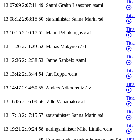
Titta
13.07:09
2:07:11
49
.
Sanni
Grahn-Laasonen
/
saml
Titta
13.08:12
2:08:15
50
.
statsminister
Sanna
Marin
/
sd
Titta
13.10:15
2:10:17
51
.
Mauri
Peltokangas
/
saf
Titta
13.11:26
2:11:29
52
.
Matias
Mäkynen
/
sd
Titta
13.12:36
2:12:38
53
.
Janne
Sankelo
/
saml
Titta
13.13:42
2:13:44
54
.
Jari
Leppä
/
cent
Titta
13.14:47
2:14:50
55
.
Anders
Adlercreutz
/
sv
Titta
13.16:06
2:16:09
56
.
Ville
Vähämäki
/
saf
Titta
13.17:13
2:17:15
57
.
statsminister
Sanna
Marin
/
sd
Titta
13.19:21
2:19:24
58
.
näringsminister
Mika
Lintilä
/
cent
Titta
59
.
Europa- och ägarstyrningsminister
Tytti