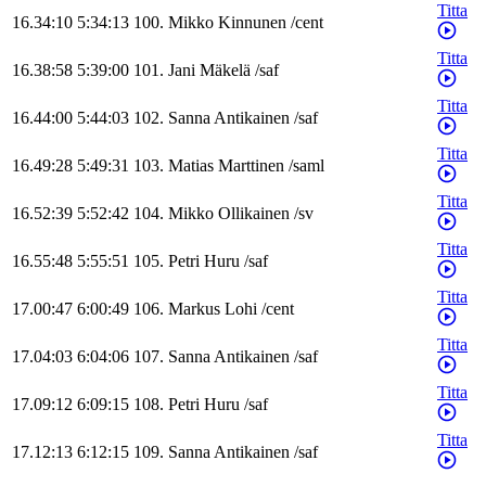
Titta
16.34:10
5:34:13
100
.
Mikko
Kinnunen
/
cent
Titta
16.38:58
5:39:00
101
.
Jani
Mäkelä
/
saf
Titta
16.44:00
5:44:03
102
.
Sanna
Antikainen
/
saf
Titta
16.49:28
5:49:31
103
.
Matias
Marttinen
/
saml
Titta
16.52:39
5:52:42
104
.
Mikko
Ollikainen
/
sv
Titta
16.55:48
5:55:51
105
.
Petri
Huru
/
saf
Titta
17.00:47
6:00:49
106
.
Markus
Lohi
/
cent
Titta
17.04:03
6:04:06
107
.
Sanna
Antikainen
/
saf
Titta
17.09:12
6:09:15
108
.
Petri
Huru
/
saf
Titta
17.12:13
6:12:15
109
.
Sanna
Antikainen
/
saf