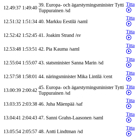
Titta
39
.
Europa- och ägarstyrningsminister
Tytti
12.49:37
1:49:40
Tuppurainen
/
sd
Titta
12.51:32
1:51:34
40
.
Markku
Eestilä
/
saml
Titta
12.52:42
1:52:45
41
.
Joakim
Strand
/
sv
Titta
12.53:48
1:53:51
42
.
Pia
Kauma
/
saml
Titta
12.55:04
1:55:07
43
.
statsminister
Sanna
Marin
/
sd
Titta
12.57:58
1:58:01
44
.
näringsminister
Mika
Lintilä
/
cent
Titta
45
.
Europa- och ägarstyrningsminister
Tytti
13.00:39
2:00:42
Tuppurainen
/
sd
Titta
13.03:35
2:03:38
46
.
Juha
Mäenpää
/
saf
Titta
13.04:41
2:04:43
47
.
Sanni
Grahn-Laasonen
/
saml
Titta
13.05:54
2:05:57
48
.
Antti
Lindtman
/
sd