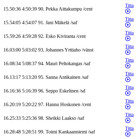
Titta
15.50:36
4:50:39
90
.
Pekka
Aittakumpu
/
cent
Titta
15.54:05
4:54:07
91
.
Jani
Mäkelä
/
saf
Titta
15.59:26
4:59:28
92
.
Esko
Kiviranta
/
cent
Titta
16.03:00
5:03:02
93
.
Johannes
Yrttiaho
/
vänst
Titta
16.08:34
5:08:37
94
.
Mauri
Peltokangas
/
saf
Titta
16.13:17
5:13:20
95
.
Sanna
Antikainen
/
saf
Titta
16.16:36
5:16:39
96
.
Seppo
Eskelinen
/
sd
Titta
16.20:19
5:20:22
97
.
Hannu
Hoskonen
/
cent
Titta
16.25:33
5:25:36
98
.
Sheikki
Laakso
/
saf
Titta
16.28:48
5:28:51
99
.
Toimi
Kankaanniemi
/
saf