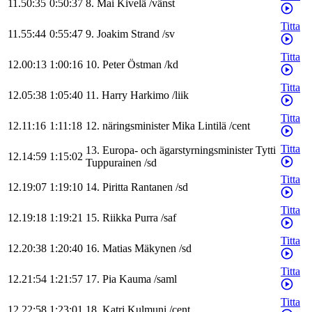
11.50:35
0:50:37
8
.
Mai
Kivelä
/
vänst
Titta
11.55:44
0:55:47
9
.
Joakim
Strand
/
sv
Titta
12.00:13
1:00:16
10
.
Peter
Östman
/
kd
Titta
12.05:38
1:05:40
11
.
Harry
Harkimo
/
liik
Titta
12.11:16
1:11:18
12
.
näringsminister
Mika
Lintilä
/
cent
Titta
13
.
Europa- och ägarstyrningsminister
Tytti
12.14:59
1:15:02
Tuppurainen
/
sd
Titta
12.19:07
1:19:10
14
.
Piritta
Rantanen
/
sd
Titta
12.19:18
1:19:21
15
.
Riikka
Purra
/
saf
Titta
12.20:38
1:20:40
16
.
Matias
Mäkynen
/
sd
Titta
12.21:54
1:21:57
17
.
Pia
Kauma
/
saml
Titta
12.22:58
1:23:01
18
.
Katri
Kulmuni
/
cent