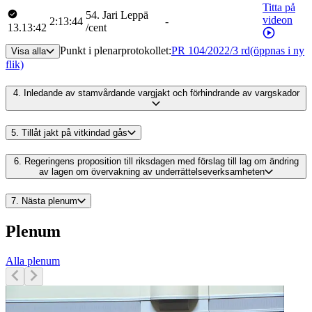
Titta på
54
.
Jari
Leppä
videon
2:13:44
-
13.13:42
/
cent
Punkt i plenarprotokollet
:
PR 104/2022/3 rd
(öppnas i ny
Visa alla
flik)
4.
Inledande av stamvårdande vargjakt och förhindrande av vargskador
5.
Tillåt jakt på vitkindad gås
6.
Regeringens proposition till riksdagen med förslag till lag om ändring
av lagen om övervakning av underrättelseverksamheten
7.
Nästa plenum
Plenum
Alla plenum