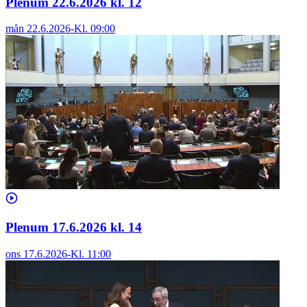
Plenum 22.6.2026 kl. 12
mån 22.6.2026
-
Kl.
09:00
Plenum 17.6.2026 kl. 14
ons 17.6.2026
-
Kl.
11:00