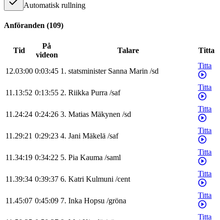
Automatisk rullning
Anföranden
(
109
)
På
Tid
Talare
Titta
videon
Titta
12.03:00
0:03:45
1
.
statsminister
Sanna
Marin
/
sd
Titta
11.13:52
0:13:55
2
.
Riikka
Purra
/
saf
Titta
11.24:24
0:24:26
3
.
Matias
Mäkynen
/
sd
Titta
11.29:21
0:29:23
4
.
Jani
Mäkelä
/
saf
Titta
11.34:19
0:34:22
5
.
Pia
Kauma
/
saml
Titta
11.39:34
0:39:37
6
.
Katri
Kulmuni
/
cent
Titta
11.45:07
0:45:09
7
.
Inka
Hopsu
/
gröna
Titta