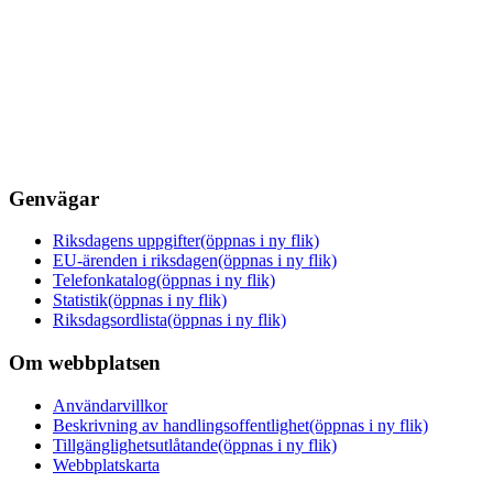
Genvägar
Riksdagens uppgifter
(öppnas i ny flik)
EU-ärenden i riksdagen
(öppnas i ny flik)
Telefonkatalog
(öppnas i ny flik)
Statistik
(öppnas i ny flik)
Riksdagsordlista
(öppnas i ny flik)
Om webbplatsen
Användarvillkor
Beskrivning av handlingsoffentlighet
(öppnas i ny flik)
Tillgänglighetsutlåtande
(öppnas i ny flik)
Webbplatskarta