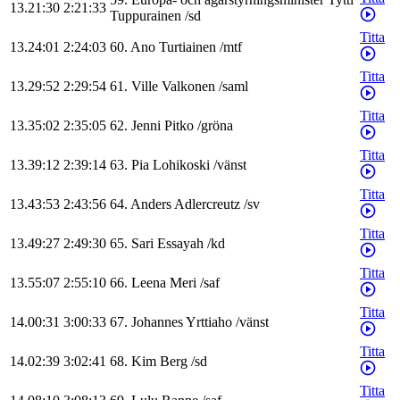
13.21:30
2:21:33
Tuppurainen
/
sd
Titta
13.24:01
2:24:03
60
.
Ano
Turtiainen
/
mtf
Titta
13.29:52
2:29:54
61
.
Ville
Valkonen
/
saml
Titta
13.35:02
2:35:05
62
.
Jenni
Pitko
/
gröna
Titta
13.39:12
2:39:14
63
.
Pia
Lohikoski
/
vänst
Titta
13.43:53
2:43:56
64
.
Anders
Adlercreutz
/
sv
Titta
13.49:27
2:49:30
65
.
Sari
Essayah
/
kd
Titta
13.55:07
2:55:10
66
.
Leena
Meri
/
saf
Titta
14.00:31
3:00:33
67
.
Johannes
Yrttiaho
/
vänst
Titta
14.02:39
3:02:41
68
.
Kim
Berg
/
sd
Titta