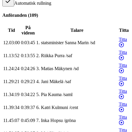
Automatisk rullning
Anföranden
(
109
)
På
Tid
Talare
Titta
videon
Titta
12.03:00
0:03:45
1
.
statsminister
Sanna
Marin
/
sd
Titta
11.13:52
0:13:55
2
.
Riikka
Purra
/
saf
Titta
11.24:24
0:24:26
3
.
Matias
Mäkynen
/
sd
Titta
11.29:21
0:29:23
4
.
Jani
Mäkelä
/
saf
Titta
11.34:19
0:34:22
5
.
Pia
Kauma
/
saml
Titta
11.39:34
0:39:37
6
.
Katri
Kulmuni
/
cent
Titta
11.45:07
0:45:09
7
.
Inka
Hopsu
/
gröna
Titta