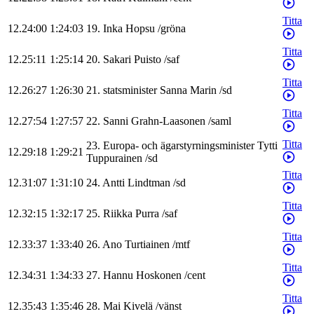
Titta
12.24:00
1:24:03
19
.
Inka
Hopsu
/
gröna
Titta
12.25:11
1:25:14
20
.
Sakari
Puisto
/
saf
Titta
12.26:27
1:26:30
21
.
statsminister
Sanna
Marin
/
sd
Titta
12.27:54
1:27:57
22
.
Sanni
Grahn-Laasonen
/
saml
Titta
23
.
Europa- och ägarstyrningsminister
Tytti
12.29:18
1:29:21
Tuppurainen
/
sd
Titta
12.31:07
1:31:10
24
.
Antti
Lindtman
/
sd
Titta
12.32:15
1:32:17
25
.
Riikka
Purra
/
saf
Titta
12.33:37
1:33:40
26
.
Ano
Turtiainen
/
mtf
Titta
12.34:31
1:34:33
27
.
Hannu
Hoskonen
/
cent
Titta
12.35:43
1:35:46
28
.
Mai
Kivelä
/
vänst