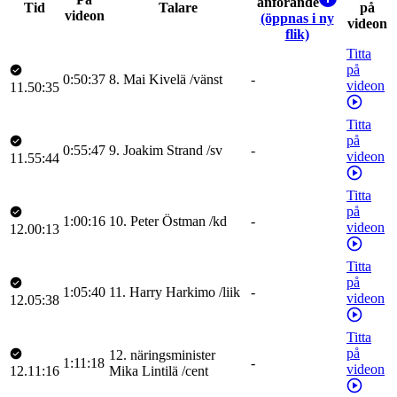
anförande
Tid
Talare
på
videon
(öppnas i ny
videon
flik)
Titta
på
0:50:37
8
.
Mai
Kivelä
/
vänst
-
videon
11.50:35
Titta
på
0:55:47
9
.
Joakim
Strand
/
sv
-
videon
11.55:44
Titta
på
1:00:16
10
.
Peter
Östman
/
kd
-
videon
12.00:13
Titta
på
1:05:40
11
.
Harry
Harkimo
/
liik
-
videon
12.05:38
Titta
på
12
.
näringsminister
1:11:18
-
videon
12.11:16
Mika
Lintilä
/
cent