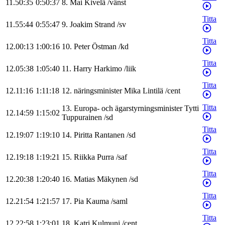
11.50:35
0:50:37
8
.
Mai
Kivelä
/
vänst
Titta
11.55:44
0:55:47
9
.
Joakim
Strand
/
sv
Titta
12.00:13
1:00:16
10
.
Peter
Östman
/
kd
Titta
12.05:38
1:05:40
11
.
Harry
Harkimo
/
liik
Titta
12.11:16
1:11:18
12
.
näringsminister
Mika
Lintilä
/
cent
Titta
13
.
Europa- och ägarstyrningsminister
Tytti
12.14:59
1:15:02
Tuppurainen
/
sd
Titta
12.19:07
1:19:10
14
.
Piritta
Rantanen
/
sd
Titta
12.19:18
1:19:21
15
.
Riikka
Purra
/
saf
Titta
12.20:38
1:20:40
16
.
Matias
Mäkynen
/
sd
Titta
12.21:54
1:21:57
17
.
Pia
Kauma
/
saml
Titta
12.22:58
1:23:01
18
.
Katri
Kulmuni
/
cent