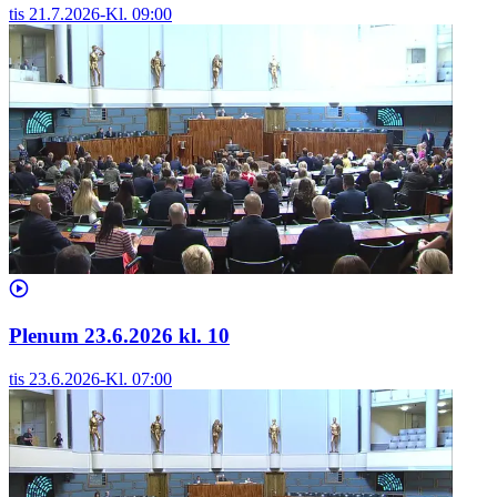
tis 21.7.2026
-
Kl.
09:00
Plenum 23.6.2026 kl. 10
tis 23.6.2026
-
Kl.
07:00