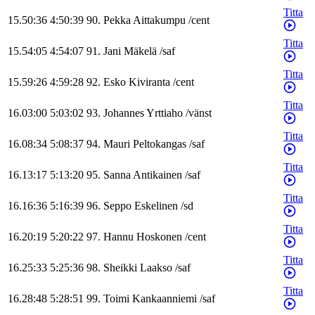
Titta
15.50:36
4:50:39
90
.
Pekka
Aittakumpu
/
cent
Titta
15.54:05
4:54:07
91
.
Jani
Mäkelä
/
saf
Titta
15.59:26
4:59:28
92
.
Esko
Kiviranta
/
cent
Titta
16.03:00
5:03:02
93
.
Johannes
Yrttiaho
/
vänst
Titta
16.08:34
5:08:37
94
.
Mauri
Peltokangas
/
saf
Titta
16.13:17
5:13:20
95
.
Sanna
Antikainen
/
saf
Titta
16.16:36
5:16:39
96
.
Seppo
Eskelinen
/
sd
Titta
16.20:19
5:20:22
97
.
Hannu
Hoskonen
/
cent
Titta
16.25:33
5:25:36
98
.
Sheikki
Laakso
/
saf
Titta
16.28:48
5:28:51
99
.
Toimi
Kankaanniemi
/
saf