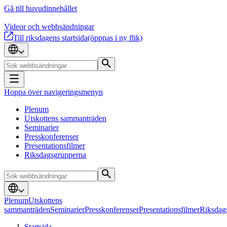
Gå till huvudinnehållet
Videor och webbsändningar
Till riksdagens startsida
(öppnas i ny flik)
Hoppa över navigeringsmenyn
Plenum
Utskottens sammanträden
Seminarier
Presskonferenser
Presentationsfilmer
Riksdagsgrupperna
Plenum
Utskottens
sammanträden
Seminarier
Presskonferenser
Presentationsfilmer
Riksdag
Startsida