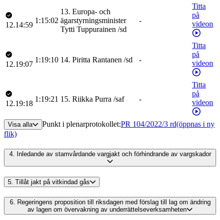
Titta
13
.
Europa- och
på
1:15:02
ägarstyrningsminister
-
videon
12.14:59
Tytti
Tuppurainen
/
sd
Titta
på
1:19:10
14
.
Piritta
Rantanen
/
sd
-
videon
12.19:07
Titta
på
1:19:21
15
.
Riikka
Purra
/
saf
-
videon
12.19:18
Punkt i plenarprotokollet
:
PR 104/2022/3 rd
(öppnas i ny
Visa alla
flik)
4.
Inledande av stamvårdande vargjakt och förhindrande av vargskador
5.
Tillåt jakt på vitkindad gås
6.
Regeringens proposition till riksdagen med förslag till lag om ändring
av lagen om övervakning av underrättelseverksamheten