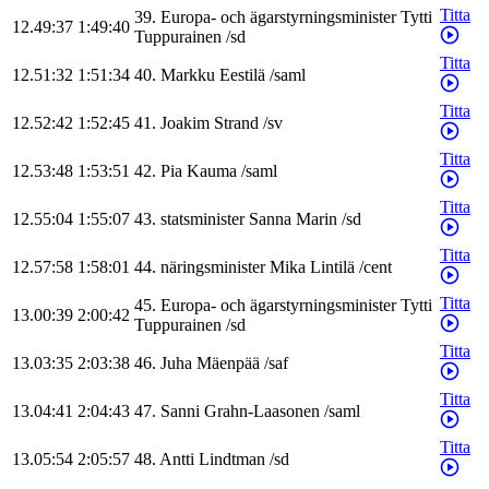
Titta
39
.
Europa- och ägarstyrningsminister
Tytti
12.49:37
1:49:40
Tuppurainen
/
sd
Titta
12.51:32
1:51:34
40
.
Markku
Eestilä
/
saml
Titta
12.52:42
1:52:45
41
.
Joakim
Strand
/
sv
Titta
12.53:48
1:53:51
42
.
Pia
Kauma
/
saml
Titta
12.55:04
1:55:07
43
.
statsminister
Sanna
Marin
/
sd
Titta
12.57:58
1:58:01
44
.
näringsminister
Mika
Lintilä
/
cent
Titta
45
.
Europa- och ägarstyrningsminister
Tytti
13.00:39
2:00:42
Tuppurainen
/
sd
Titta
13.03:35
2:03:38
46
.
Juha
Mäenpää
/
saf
Titta
13.04:41
2:04:43
47
.
Sanni
Grahn-Laasonen
/
saml
Titta
13.05:54
2:05:57
48
.
Antti
Lindtman
/
sd