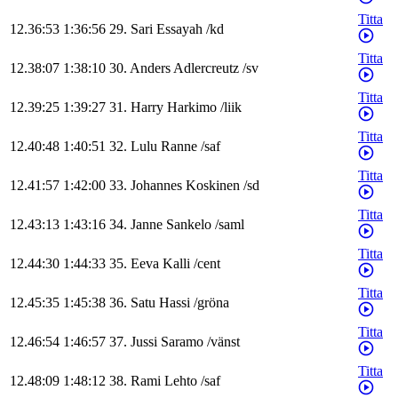
Titta
12.36:53
1:36:56
29
.
Sari
Essayah
/
kd
Titta
12.38:07
1:38:10
30
.
Anders
Adlercreutz
/
sv
Titta
12.39:25
1:39:27
31
.
Harry
Harkimo
/
liik
Titta
12.40:48
1:40:51
32
.
Lulu
Ranne
/
saf
Titta
12.41:57
1:42:00
33
.
Johannes
Koskinen
/
sd
Titta
12.43:13
1:43:16
34
.
Janne
Sankelo
/
saml
Titta
12.44:30
1:44:33
35
.
Eeva
Kalli
/
cent
Titta
12.45:35
1:45:38
36
.
Satu
Hassi
/
gröna
Titta
12.46:54
1:46:57
37
.
Jussi
Saramo
/
vänst
Titta
12.48:09
1:48:12
38
.
Rami
Lehto
/
saf