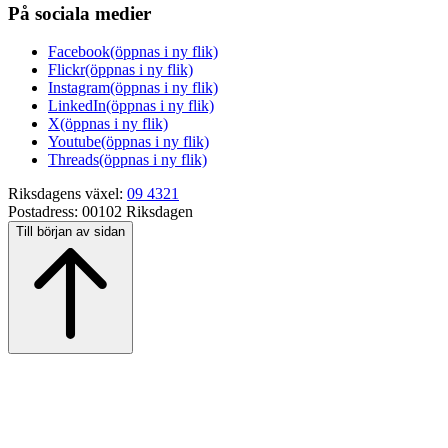
På sociala medier
Facebook
(öppnas i ny flik)
Flickr
(öppnas i ny flik)
Instagram
(öppnas i ny flik)
LinkedIn
(öppnas i ny flik)
X
(öppnas i ny flik)
Youtube
(öppnas i ny flik)
Threads
(öppnas i ny flik)
Riksdagens växel:
09 4321
Postadress:
00102 Riksdagen
Till början av sidan