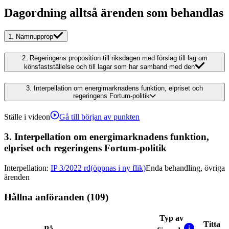
Dagordning alltså ärenden som behandlas
1.
Namnupprop
2.
Regeringens proposition till riksdagen med förslag till lag om
könsfastställelse och till lagar som har samband med den
3.
Interpellation om energimarknadens funktion, elpriset och
regeringens Fortum-politik
Ställe i videon
Gå till början av punkten
3.
Interpellation om energimarknadens funktion,
elpriset och regeringens Fortum-politik
Interpellation
:
IP 3/2022 rd
(öppnas i ny flik)
Enda behandling, övriga
ärenden
Hållna anföranden (109)
Typ av
Titta
På