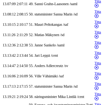
Titta
13.07:09
2:07:11
49
.
Sanni
Grahn-Laasonen
/
saml
Titta
13.08:12
2:08:15
50
.
statsminister
Sanna
Marin
/
sd
Titta
13.10:15
2:10:17
51
.
Mauri
Peltokangas
/
saf
Titta
13.11:26
2:11:29
52
.
Matias
Mäkynen
/
sd
Titta
13.12:36
2:12:38
53
.
Janne
Sankelo
/
saml
Titta
13.13:42
2:13:44
54
.
Jari
Leppä
/
cent
Titta
13.14:47
2:14:50
55
.
Anders
Adlercreutz
/
sv
Titta
13.16:06
2:16:09
56
.
Ville
Vähämäki
/
saf
Titta
13.17:13
2:17:15
57
.
statsminister
Sanna
Marin
/
sd
Titta
13.19:21
2:19:24
58
.
näringsminister
Mika
Lintilä
/
cent
Titta
59
.
Europa- och ägarstyrningsminister
Tytti