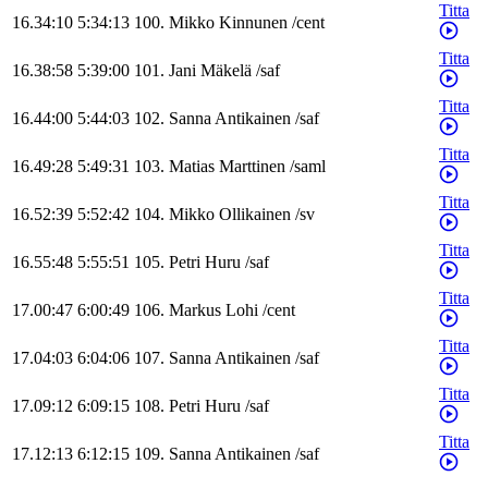
Titta
16.34:10
5:34:13
100
.
Mikko
Kinnunen
/
cent
Titta
16.38:58
5:39:00
101
.
Jani
Mäkelä
/
saf
Titta
16.44:00
5:44:03
102
.
Sanna
Antikainen
/
saf
Titta
16.49:28
5:49:31
103
.
Matias
Marttinen
/
saml
Titta
16.52:39
5:52:42
104
.
Mikko
Ollikainen
/
sv
Titta
16.55:48
5:55:51
105
.
Petri
Huru
/
saf
Titta
17.00:47
6:00:49
106
.
Markus
Lohi
/
cent
Titta
17.04:03
6:04:06
107
.
Sanna
Antikainen
/
saf
Titta
17.09:12
6:09:15
108
.
Petri
Huru
/
saf
Titta
17.12:13
6:12:15
109
.
Sanna
Antikainen
/
saf