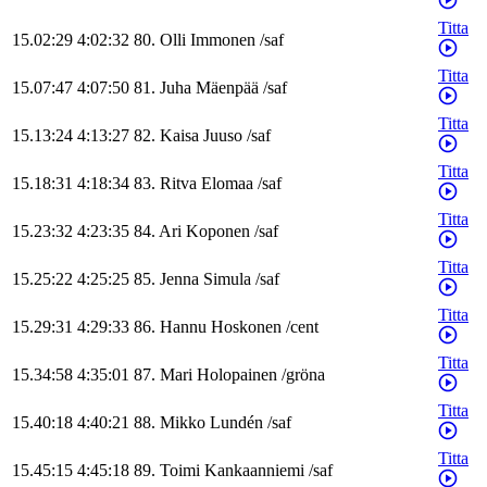
Titta
15.02:29
4:02:32
80
.
Olli
Immonen
/
saf
Titta
15.07:47
4:07:50
81
.
Juha
Mäenpää
/
saf
Titta
15.13:24
4:13:27
82
.
Kaisa
Juuso
/
saf
Titta
15.18:31
4:18:34
83
.
Ritva
Elomaa
/
saf
Titta
15.23:32
4:23:35
84
.
Ari
Koponen
/
saf
Titta
15.25:22
4:25:25
85
.
Jenna
Simula
/
saf
Titta
15.29:31
4:29:33
86
.
Hannu
Hoskonen
/
cent
Titta
15.34:58
4:35:01
87
.
Mari
Holopainen
/
gröna
Titta
15.40:18
4:40:21
88
.
Mikko
Lundén
/
saf
Titta
15.45:15
4:45:18
89
.
Toimi
Kankaanniemi
/
saf