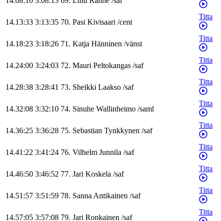
14.08:10
3:08:13
69
.
Lulu
Ranne
/
saf
Titta
14.13:33
3:13:35
70
.
Pasi
Kivisaari
/
cent
Titta
14.18:23
3:18:26
71
.
Katja
Hänninen
/
vänst
Titta
14.24:00
3:24:03
72
.
Mauri
Peltokangas
/
saf
Titta
14.28:38
3:28:41
73
.
Sheikki
Laakso
/
saf
Titta
14.32:08
3:32:10
74
.
Sinuhe
Wallinheimo
/
saml
Titta
14.36:25
3:36:28
75
.
Sebastian
Tynkkynen
/
saf
Titta
14.41:22
3:41:24
76
.
Vilhelm
Junnila
/
saf
Titta
14.46:50
3:46:52
77
.
Jari
Koskela
/
saf
Titta
14.51:57
3:51:59
78
.
Sanna
Antikainen
/
saf
Titta
14.57:05
3:57:08
79
.
Jari
Ronkainen
/
saf