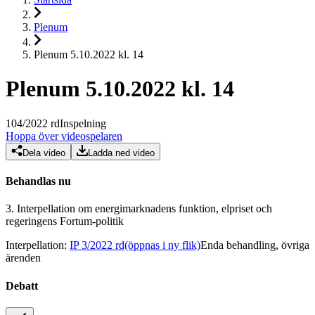
Plenum
Plenum 5.10.2022 kl. 14
Plenum 5.10.2022 kl. 14
104
/
2022
rd
Inspelning
Hoppa över videospelaren
Dela video
Ladda ned video
Behandlas nu
3.
Interpellation om energimarknadens funktion, elpriset och
regeringens Fortum-politik
Interpellation
:
IP 3/2022 rd
(öppnas i ny flik)
Enda behandling, övriga
ärenden
Debatt