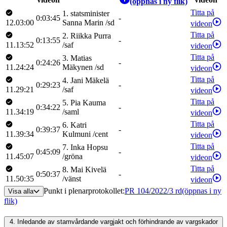
(öppnas i ny flik)
Titta på
1
.
statsminister
0:03:45
-
12.03:00
Sanna
Marin
/
sd
videon
Titta på
2
.
Riikka
Purra
0:13:55
-
11.13:52
/
saf
videon
Titta på
3
.
Matias
0:24:26
-
11.24:24
Mäkynen
/
sd
videon
Titta på
4
.
Jani
Mäkelä
0:29:23
-
11.29:21
/
saf
videon
Titta på
5
.
Pia
Kauma
0:34:22
-
11.34:19
/
saml
videon
Titta på
6
.
Katri
0:39:37
-
11.39:34
Kulmuni
/
cent
videon
Titta på
7
.
Inka
Hopsu
0:45:09
-
11.45:07
/
gröna
videon
Titta på
8
.
Mai
Kivelä
0:50:37
-
11.50:35
/
vänst
videon
Punkt i plenarprotokollet
:
PR 104/2022/3 rd
(öppnas i ny
Visa alla
flik)
4.
Inledande av stamvårdande vargjakt och förhindrande av vargskador