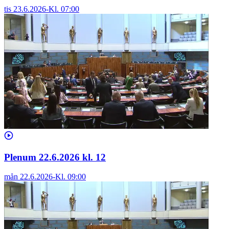
tis 23.6.2026
-
Kl.
07:00
Plenum 22.6.2026 kl. 12
mån 22.6.2026
-
Kl.
09:00