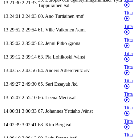
13.21:30
2:21:33
Tuppurainen
/
sd
Titta
13.24:01
2:24:03
60
.
Ano
Turtiainen
/
mtf
Titta
13.29:52
2:29:54
61
.
Ville
Valkonen
/
saml
Titta
13.35:02
2:35:05
62
.
Jenni
Pitko
/
gröna
Titta
13.39:12
2:39:14
63
.
Pia
Lohikoski
/
vänst
Titta
13.43:53
2:43:56
64
.
Anders
Adlercreutz
/
sv
Titta
13.49:27
2:49:30
65
.
Sari
Essayah
/
kd
Titta
13.55:07
2:55:10
66
.
Leena
Meri
/
saf
Titta
14.00:31
3:00:33
67
.
Johannes
Yrttiaho
/
vänst
Titta
14.02:39
3:02:41
68
.
Kim
Berg
/
sd
Titta