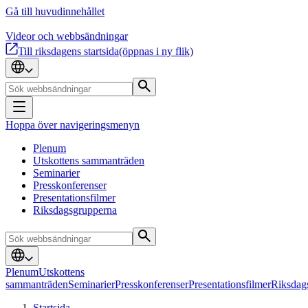
Gå till huvudinnehållet
Videor och webbsändningar
Till riksdagens startsida
(öppnas i ny flik)
Hoppa över navigeringsmenyn
Plenum
Utskottens sammanträden
Seminarier
Presskonferenser
Presentationsfilmer
Riksdagsgrupperna
Plenum
Utskottens
sammanträden
Seminarier
Presskonferenser
Presentationsfilmer
Riksdag
Startsida