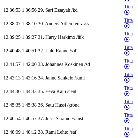
Titta
12.36:53
1:36:56
29
.
Sari
Essayah
/
kd
Titta
12.38:07
1:38:10
30
.
Anders
Adlercreutz
/
sv
Titta
12.39:25
1:39:27
31
.
Harry
Harkimo
/
liik
Titta
12.40:48
1:40:51
32
.
Lulu
Ranne
/
saf
Titta
12.41:57
1:42:00
33
.
Johannes
Koskinen
/
sd
Titta
12.43:13
1:43:16
34
.
Janne
Sankelo
/
saml
Titta
12.44:30
1:44:33
35
.
Eeva
Kalli
/
cent
Titta
12.45:35
1:45:38
36
.
Satu
Hassi
/
gröna
Titta
12.46:54
1:46:57
37
.
Jussi
Saramo
/
vänst
Titta
12.48:09
1:48:12
38
.
Rami
Lehto
/
saf