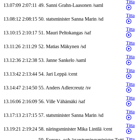
Titta
13.07:09
2:07:11
49
.
Sanni
Grahn-Laasonen
/
saml
Titta
13.08:12
2:08:15
50
.
statsminister
Sanna
Marin
/
sd
Titta
13.10:15
2:10:17
51
.
Mauri
Peltokangas
/
saf
Titta
13.11:26
2:11:29
52
.
Matias
Mäkynen
/
sd
Titta
13.12:36
2:12:38
53
.
Janne
Sankelo
/
saml
Titta
13.13:42
2:13:44
54
.
Jari
Leppä
/
cent
Titta
13.14:47
2:14:50
55
.
Anders
Adlercreutz
/
sv
Titta
13.16:06
2:16:09
56
.
Ville
Vähämäki
/
saf
Titta
13.17:13
2:17:15
57
.
statsminister
Sanna
Marin
/
sd
Titta
13.19:21
2:19:24
58
.
näringsminister
Mika
Lintilä
/
cent
Titta
59
.
Europa- och ägarstyrningsminister
Tytti