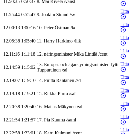
11.50:35
0:50:37
8
.
Mai
Kivelä
/
vänst
Titta
11.55:44
0:55:47
9
.
Joakim
Strand
/
sv
Titta
12.00:13
1:00:16
10
.
Peter
Östman
/
kd
Titta
12.05:38
1:05:40
11
.
Harry
Harkimo
/
liik
Titta
12.11:16
1:11:18
12
.
näringsminister
Mika
Lintilä
/
cent
Titta
13
.
Europa- och ägarstyrningsminister
Tytti
12.14:59
1:15:02
Tuppurainen
/
sd
Titta
12.19:07
1:19:10
14
.
Piritta
Rantanen
/
sd
Titta
12.19:18
1:19:21
15
.
Riikka
Purra
/
saf
Titta
12.20:38
1:20:40
16
.
Matias
Mäkynen
/
sd
Titta
12.21:54
1:21:57
17
.
Pia
Kauma
/
saml
Titta
12.22:58
1:23:01
18
.
Katri
Kulmuni
/
cent