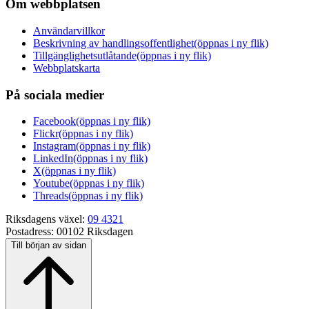
Om webbplatsen
Användarvillkor
Beskrivning av handlingsoffentlighet
(öppnas i ny flik)
Tillgänglighetsutlåtande
(öppnas i ny flik)
Webbplatskarta
På sociala medier
Facebook
(öppnas i ny flik)
Flickr
(öppnas i ny flik)
Instagram
(öppnas i ny flik)
LinkedIn
(öppnas i ny flik)
X
(öppnas i ny flik)
Youtube
(öppnas i ny flik)
Threads
(öppnas i ny flik)
Riksdagens växel:
09 4321
Postadress:
00102 Riksdagen
Till början av sidan