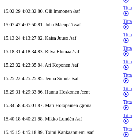
Titta
15.02:29
4:02:32
80
.
Olli
Immonen
/
saf
Titta
15.07:47
4:07:50
81
.
Juha
Mäenpää
/
saf
Titta
15.13:24
4:13:27
82
.
Kaisa
Juuso
/
saf
Titta
15.18:31
4:18:34
83
.
Ritva
Elomaa
/
saf
Titta
15.23:32
4:23:35
84
.
Ari
Koponen
/
saf
Titta
15.25:22
4:25:25
85
.
Jenna
Simula
/
saf
Titta
15.29:31
4:29:33
86
.
Hannu
Hoskonen
/
cent
Titta
15.34:58
4:35:01
87
.
Mari
Holopainen
/
gröna
Titta
15.40:18
4:40:21
88
.
Mikko
Lundén
/
saf
Titta
15.45:15
4:45:18
89
.
Toimi
Kankaanniemi
/
saf