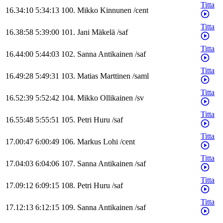
Titta
16.34:10
5:34:13
100
.
Mikko
Kinnunen
/
cent
Titta
16.38:58
5:39:00
101
.
Jani
Mäkelä
/
saf
Titta
16.44:00
5:44:03
102
.
Sanna
Antikainen
/
saf
Titta
16.49:28
5:49:31
103
.
Matias
Marttinen
/
saml
Titta
16.52:39
5:52:42
104
.
Mikko
Ollikainen
/
sv
Titta
16.55:48
5:55:51
105
.
Petri
Huru
/
saf
Titta
17.00:47
6:00:49
106
.
Markus
Lohi
/
cent
Titta
17.04:03
6:04:06
107
.
Sanna
Antikainen
/
saf
Titta
17.09:12
6:09:15
108
.
Petri
Huru
/
saf
Titta
17.12:13
6:12:15
109
.
Sanna
Antikainen
/
saf