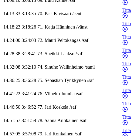
14.08:10
3:08:13
69
.
Lulu
Ranne
/
saf
Titta
14.13:33
3:13:35
70
.
Pasi
Kivisaari
/
cent
Titta
14.18:23
3:18:26
71
.
Katja
Hänninen
/
vänst
Titta
14.24:00
3:24:03
72
.
Mauri
Peltokangas
/
saf
Titta
14.28:38
3:28:41
73
.
Sheikki
Laakso
/
saf
Titta
14.32:08
3:32:10
74
.
Sinuhe
Wallinheimo
/
saml
Titta
14.36:25
3:36:28
75
.
Sebastian
Tynkkynen
/
saf
Titta
14.41:22
3:41:24
76
.
Vilhelm
Junnila
/
saf
Titta
14.46:50
3:46:52
77
.
Jari
Koskela
/
saf
Titta
14.51:57
3:51:59
78
.
Sanna
Antikainen
/
saf
Titta
14.57:05
3:57:08
79
.
Jari
Ronkainen
/
saf