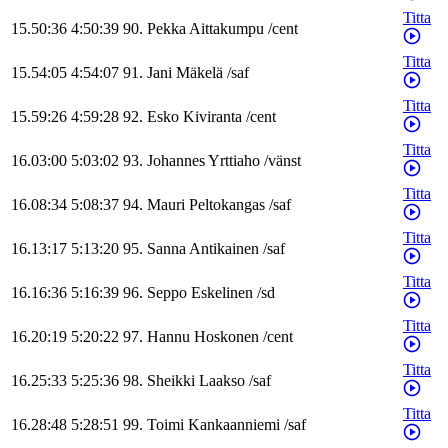
Titta
15.50:36
4:50:39
90
.
Pekka
Aittakumpu
/
cent
Titta
15.54:05
4:54:07
91
.
Jani
Mäkelä
/
saf
Titta
15.59:26
4:59:28
92
.
Esko
Kiviranta
/
cent
Titta
16.03:00
5:03:02
93
.
Johannes
Yrttiaho
/
vänst
Titta
16.08:34
5:08:37
94
.
Mauri
Peltokangas
/
saf
Titta
16.13:17
5:13:20
95
.
Sanna
Antikainen
/
saf
Titta
16.16:36
5:16:39
96
.
Seppo
Eskelinen
/
sd
Titta
16.20:19
5:20:22
97
.
Hannu
Hoskonen
/
cent
Titta
16.25:33
5:25:36
98
.
Sheikki
Laakso
/
saf
Titta
16.28:48
5:28:51
99
.
Toimi
Kankaanniemi
/
saf