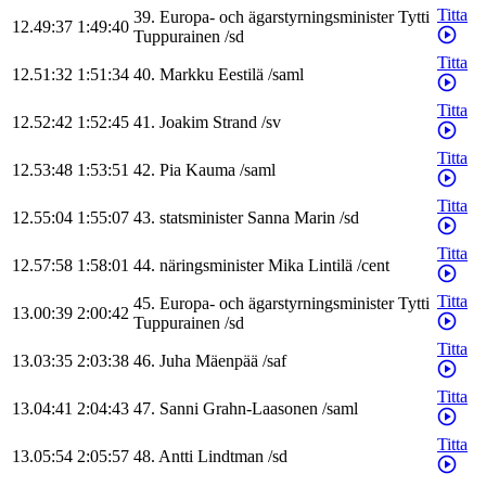
Titta
39
.
Europa- och ägarstyrningsminister
Tytti
12.49:37
1:49:40
Tuppurainen
/
sd
Titta
12.51:32
1:51:34
40
.
Markku
Eestilä
/
saml
Titta
12.52:42
1:52:45
41
.
Joakim
Strand
/
sv
Titta
12.53:48
1:53:51
42
.
Pia
Kauma
/
saml
Titta
12.55:04
1:55:07
43
.
statsminister
Sanna
Marin
/
sd
Titta
12.57:58
1:58:01
44
.
näringsminister
Mika
Lintilä
/
cent
Titta
45
.
Europa- och ägarstyrningsminister
Tytti
13.00:39
2:00:42
Tuppurainen
/
sd
Titta
13.03:35
2:03:38
46
.
Juha
Mäenpää
/
saf
Titta
13.04:41
2:04:43
47
.
Sanni
Grahn-Laasonen
/
saml
Titta
13.05:54
2:05:57
48
.
Antti
Lindtman
/
sd