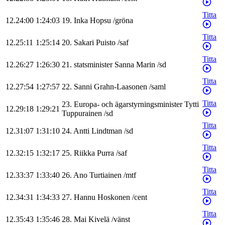
Titta
12.24:00
1:24:03
19
.
Inka
Hopsu
/
gröna
Titta
12.25:11
1:25:14
20
.
Sakari
Puisto
/
saf
Titta
12.26:27
1:26:30
21
.
statsminister
Sanna
Marin
/
sd
Titta
12.27:54
1:27:57
22
.
Sanni
Grahn-Laasonen
/
saml
Titta
23
.
Europa- och ägarstyrningsminister
Tytti
12.29:18
1:29:21
Tuppurainen
/
sd
Titta
12.31:07
1:31:10
24
.
Antti
Lindtman
/
sd
Titta
12.32:15
1:32:17
25
.
Riikka
Purra
/
saf
Titta
12.33:37
1:33:40
26
.
Ano
Turtiainen
/
mtf
Titta
12.34:31
1:34:33
27
.
Hannu
Hoskonen
/
cent
Titta
12.35:43
1:35:46
28
.
Mai
Kivelä
/
vänst