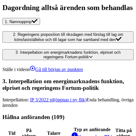
Dagordning alltså ärenden som behandlas
1.
Namnupprop
2.
Regeringens proposition till riksdagen med förslag till lag om
könsfastställelse och till lagar som har samband med den
3.
Interpellation om energimarknadens funktion, elpriset och
regeringens Fortum-politik
Ställe i videon
Gå till början av punkten
3.
Interpellation om energimarknadens funktion,
elpriset och regeringens Fortum-politik
Interpellation
:
IP 3/2022 rd
(öppnas i ny flik)
Enda behandling, övriga
ärenden
Hållna anföranden (109)
Typ av anförande
På
Titta på
Tid
Talare
videon
videon