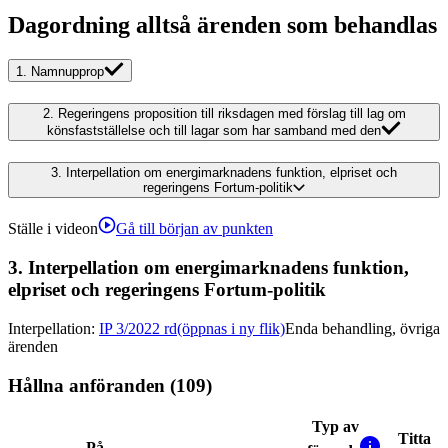
Dagordning alltså ärenden som behandlas
1.
Namnupprop
2.
Regeringens proposition till riksdagen med förslag till lag om
könsfastställelse och till lagar som har samband med den
3.
Interpellation om energimarknadens funktion, elpriset och
regeringens Fortum-politik
Ställe i videon
Gå till början av punkten
3.
Interpellation om energimarknadens funktion,
elpriset och regeringens Fortum-politik
Interpellation
:
IP 3/2022 rd
(öppnas i ny flik)
Enda behandling, övriga
ärenden
Hållna anföranden (109)
Typ av
Titta
På