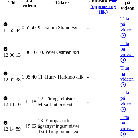
anförande
Tid
Talare
på
videon
(öppnas i ny
videon
flik)
Titta
på
0:55:47
9
.
Joakim
Strand
/
sv
-
videon
11.55:44
Titta
på
1:00:16
10
.
Peter
Östman
/
kd
-
videon
12.00:13
Titta
på
1:05:40
11
.
Harry
Harkimo
/
liik
-
videon
12.05:38
Titta
på
12
.
näringsminister
1:11:18
-
videon
12.11:16
Mika
Lintilä
/
cent
Titta
13
.
Europa- och
på
1:15:02
ägarstyrningsminister
-
videon
12.14:59
Tytti
Tuppurainen
/
sd