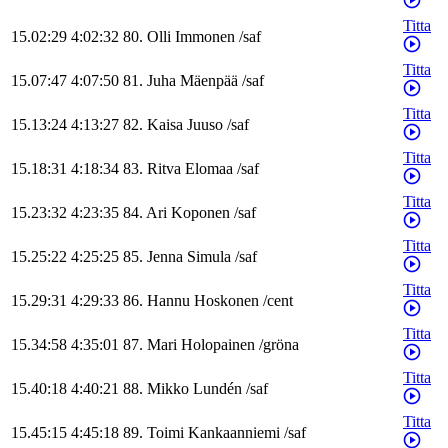
Titta
15.02:29
4:02:32
80
.
Olli
Immonen
/
saf
Titta
15.07:47
4:07:50
81
.
Juha
Mäenpää
/
saf
Titta
15.13:24
4:13:27
82
.
Kaisa
Juuso
/
saf
Titta
15.18:31
4:18:34
83
.
Ritva
Elomaa
/
saf
Titta
15.23:32
4:23:35
84
.
Ari
Koponen
/
saf
Titta
15.25:22
4:25:25
85
.
Jenna
Simula
/
saf
Titta
15.29:31
4:29:33
86
.
Hannu
Hoskonen
/
cent
Titta
15.34:58
4:35:01
87
.
Mari
Holopainen
/
gröna
Titta
15.40:18
4:40:21
88
.
Mikko
Lundén
/
saf
Titta
15.45:15
4:45:18
89
.
Toimi
Kankaanniemi
/
saf