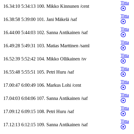
Titta
16.34:10
5:34:13
100
.
Mikko
Kinnunen
/
cent
Titta
16.38:58
5:39:00
101
.
Jani
Mäkelä
/
saf
Titta
16.44:00
5:44:03
102
.
Sanna
Antikainen
/
saf
Titta
16.49:28
5:49:31
103
.
Matias
Marttinen
/
saml
Titta
16.52:39
5:52:42
104
.
Mikko
Ollikainen
/
sv
Titta
16.55:48
5:55:51
105
.
Petri
Huru
/
saf
Titta
17.00:47
6:00:49
106
.
Markus
Lohi
/
cent
Titta
17.04:03
6:04:06
107
.
Sanna
Antikainen
/
saf
Titta
17.09:12
6:09:15
108
.
Petri
Huru
/
saf
Titta
17.12:13
6:12:15
109
.
Sanna
Antikainen
/
saf