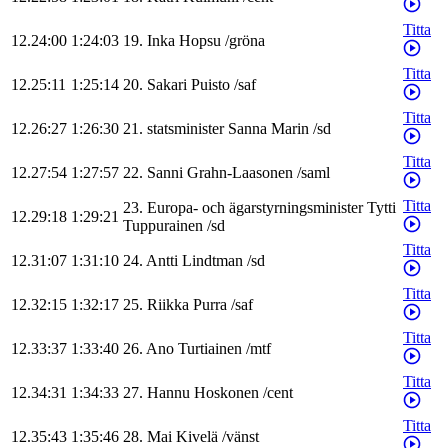
Titta
12.24:00
1:24:03
19
.
Inka
Hopsu
/
gröna
Titta
12.25:11
1:25:14
20
.
Sakari
Puisto
/
saf
Titta
12.26:27
1:26:30
21
.
statsminister
Sanna
Marin
/
sd
Titta
12.27:54
1:27:57
22
.
Sanni
Grahn-Laasonen
/
saml
Titta
23
.
Europa- och ägarstyrningsminister
Tytti
12.29:18
1:29:21
Tuppurainen
/
sd
Titta
12.31:07
1:31:10
24
.
Antti
Lindtman
/
sd
Titta
12.32:15
1:32:17
25
.
Riikka
Purra
/
saf
Titta
12.33:37
1:33:40
26
.
Ano
Turtiainen
/
mtf
Titta
12.34:31
1:34:33
27
.
Hannu
Hoskonen
/
cent
Titta
12.35:43
1:35:46
28
.
Mai
Kivelä
/
vänst