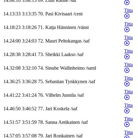
14.08:10
3:08:13
69
.
Lulu
Ranne
/
saf
Titta
14.13:33
3:13:35
70
.
Pasi
Kivisaari
/
cent
Titta
14.18:23
3:18:26
71
.
Katja
Hänninen
/
vänst
Titta
14.24:00
3:24:03
72
.
Mauri
Peltokangas
/
saf
Titta
14.28:38
3:28:41
73
.
Sheikki
Laakso
/
saf
Titta
14.32:08
3:32:10
74
.
Sinuhe
Wallinheimo
/
saml
Titta
14.36:25
3:36:28
75
.
Sebastian
Tynkkynen
/
saf
Titta
14.41:22
3:41:24
76
.
Vilhelm
Junnila
/
saf
Titta
14.46:50
3:46:52
77
.
Jari
Koskela
/
saf
Titta
14.51:57
3:51:59
78
.
Sanna
Antikainen
/
saf
Titta
14.57:05
3:57:08
79
.
Jari
Ronkainen
/
saf