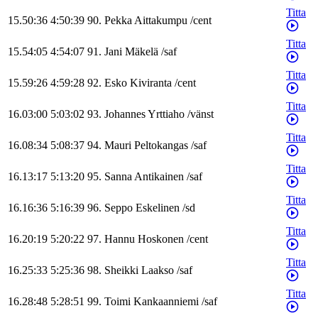
Titta
15.50:36
4:50:39
90
.
Pekka
Aittakumpu
/
cent
Titta
15.54:05
4:54:07
91
.
Jani
Mäkelä
/
saf
Titta
15.59:26
4:59:28
92
.
Esko
Kiviranta
/
cent
Titta
16.03:00
5:03:02
93
.
Johannes
Yrttiaho
/
vänst
Titta
16.08:34
5:08:37
94
.
Mauri
Peltokangas
/
saf
Titta
16.13:17
5:13:20
95
.
Sanna
Antikainen
/
saf
Titta
16.16:36
5:16:39
96
.
Seppo
Eskelinen
/
sd
Titta
16.20:19
5:20:22
97
.
Hannu
Hoskonen
/
cent
Titta
16.25:33
5:25:36
98
.
Sheikki
Laakso
/
saf
Titta
16.28:48
5:28:51
99
.
Toimi
Kankaanniemi
/
saf