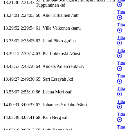
13.21:30
2:21:33
Tuppurainen
/
sd
Titta
13.24:01
2:24:03
60
.
Ano
Turtiainen
/
mtf
Titta
13.29:52
2:29:54
61
.
Ville
Valkonen
/
saml
Titta
13.35:02
2:35:05
62
.
Jenni
Pitko
/
gröna
Titta
13.39:12
2:39:14
63
.
Pia
Lohikoski
/
vänst
Titta
13.43:53
2:43:56
64
.
Anders
Adlercreutz
/
sv
Titta
13.49:27
2:49:30
65
.
Sari
Essayah
/
kd
Titta
13.55:07
2:55:10
66
.
Leena
Meri
/
saf
Titta
14.00:31
3:00:33
67
.
Johannes
Yrttiaho
/
vänst
Titta
14.02:39
3:02:41
68
.
Kim
Berg
/
sd
Titta