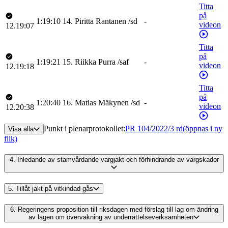
Titta
på
1:19:10
14
.
Piritta
Rantanen
/
sd
-
videon
12.19:07
Titta
på
1:19:21
15
.
Riikka
Purra
/
saf
-
videon
12.19:18
Titta
på
1:20:40
16
.
Matias
Mäkynen
/
sd
-
videon
12.20:38
Punkt i plenarprotokollet
:
PR 104/2022/3 rd
(öppnas i ny
Visa alla
flik)
4.
Inledande av stamvårdande vargjakt och förhindrande av vargskador
5.
Tillåt jakt på vitkindad gås
6.
Regeringens proposition till riksdagen med förslag till lag om ändring
av lagen om övervakning av underrättelseverksamheten