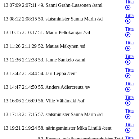
Titta
13.07:09
2:07:11
49
.
Sanni
Grahn-Laasonen
/
saml
Titta
13.08:12
2:08:15
50
.
statsminister
Sanna
Marin
/
sd
Titta
13.10:15
2:10:17
51
.
Mauri
Peltokangas
/
saf
Titta
13.11:26
2:11:29
52
.
Matias
Mäkynen
/
sd
Titta
13.12:36
2:12:38
53
.
Janne
Sankelo
/
saml
Titta
13.13:42
2:13:44
54
.
Jari
Leppä
/
cent
Titta
13.14:47
2:14:50
55
.
Anders
Adlercreutz
/
sv
Titta
13.16:06
2:16:09
56
.
Ville
Vähämäki
/
saf
Titta
13.17:13
2:17:15
57
.
statsminister
Sanna
Marin
/
sd
Titta
13.19:21
2:19:24
58
.
näringsminister
Mika
Lintilä
/
cent
Titta
59
.
Europa- och ägarstyrningsminister
Tytti