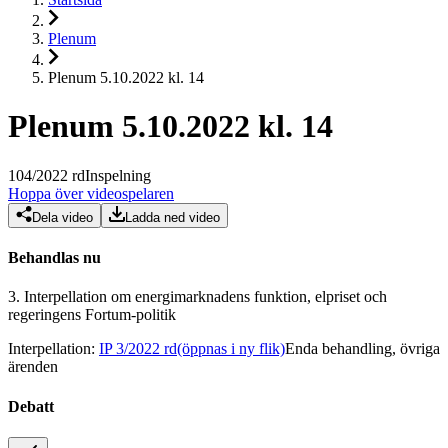
Plenum
Plenum 5.10.2022 kl. 14
Plenum 5.10.2022 kl. 14
104
/
2022
rd
Inspelning
Hoppa över videospelaren
Dela video
Ladda ned video
Behandlas nu
3.
Interpellation om energimarknadens funktion, elpriset och
regeringens Fortum-politik
Interpellation
:
IP 3/2022 rd
(öppnas i ny flik)
Enda behandling, övriga
ärenden
Debatt