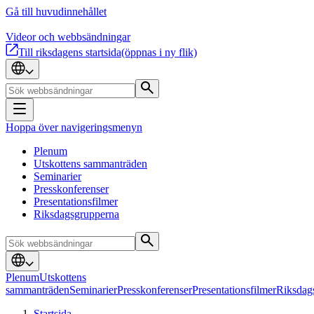
Gå till huvudinnehållet
Videor och webbsändningar
Till riksdagens startsida
(öppnas i ny flik)
Hoppa över navigeringsmenyn
Plenum
Utskottens sammanträden
Seminarier
Presskonferenser
Presentationsfilmer
Riksdagsgrupperna
Plenum
Utskottens
sammanträden
Seminarier
Presskonferenser
Presentationsfilmer
Riksdag
Startsida