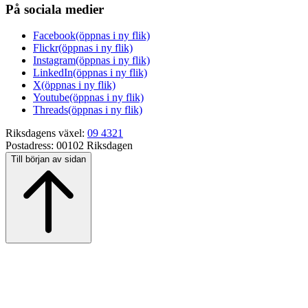
På sociala medier
Facebook
(öppnas i ny flik)
Flickr
(öppnas i ny flik)
Instagram
(öppnas i ny flik)
LinkedIn
(öppnas i ny flik)
X
(öppnas i ny flik)
Youtube
(öppnas i ny flik)
Threads
(öppnas i ny flik)
Riksdagens växel:
09 4321
Postadress:
00102 Riksdagen
Till början av sidan