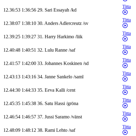
Titta
12.36:53
1:36:56
29
.
Sari
Essayah
/
kd
Titta
12.38:07
1:38:10
30
.
Anders
Adlercreutz
/
sv
Titta
12.39:25
1:39:27
31
.
Harry
Harkimo
/
liik
Titta
12.40:48
1:40:51
32
.
Lulu
Ranne
/
saf
Titta
12.41:57
1:42:00
33
.
Johannes
Koskinen
/
sd
Titta
12.43:13
1:43:16
34
.
Janne
Sankelo
/
saml
Titta
12.44:30
1:44:33
35
.
Eeva
Kalli
/
cent
Titta
12.45:35
1:45:38
36
.
Satu
Hassi
/
gröna
Titta
12.46:54
1:46:57
37
.
Jussi
Saramo
/
vänst
Titta
12.48:09
1:48:12
38
.
Rami
Lehto
/
saf