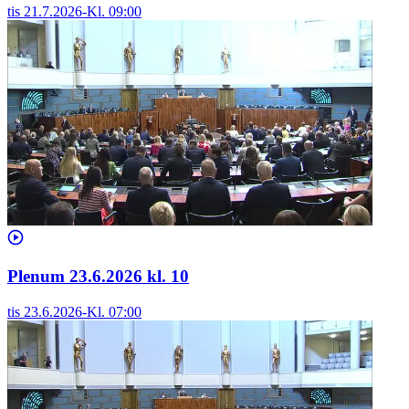
tis 21.7.2026
-
Kl.
09:00
Plenum 23.6.2026 kl. 10
tis 23.6.2026
-
Kl.
07:00