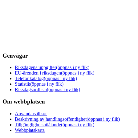
Genvägar
Riksdagens uppgifter
(öppnas i ny flik)
EU-ärenden i riksdagen
(öppnas i ny flik)
Telefonkatalog
(öppnas i ny flik)
Statistik
(öppnas i ny flik)
Riksdagsordlista
(öppnas i ny flik)
Om webbplatsen
Användarvillkor
Beskrivning av handlingsoffentlighet
(öppnas i ny flik)
Tillgänglighetsutlåtande
(öppnas i ny flik)
Webbplatskarta