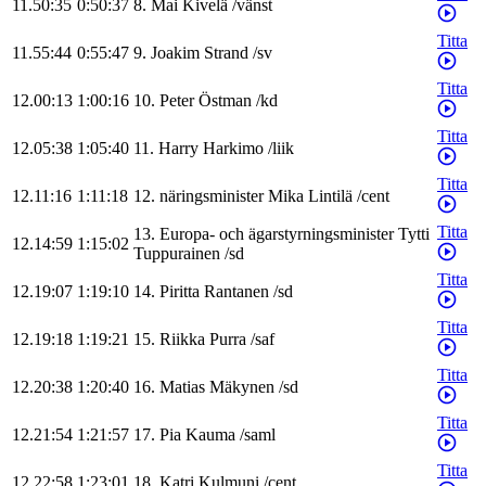
11.50:35
0:50:37
8
.
Mai
Kivelä
/
vänst
Titta
11.55:44
0:55:47
9
.
Joakim
Strand
/
sv
Titta
12.00:13
1:00:16
10
.
Peter
Östman
/
kd
Titta
12.05:38
1:05:40
11
.
Harry
Harkimo
/
liik
Titta
12.11:16
1:11:18
12
.
näringsminister
Mika
Lintilä
/
cent
Titta
13
.
Europa- och ägarstyrningsminister
Tytti
12.14:59
1:15:02
Tuppurainen
/
sd
Titta
12.19:07
1:19:10
14
.
Piritta
Rantanen
/
sd
Titta
12.19:18
1:19:21
15
.
Riikka
Purra
/
saf
Titta
12.20:38
1:20:40
16
.
Matias
Mäkynen
/
sd
Titta
12.21:54
1:21:57
17
.
Pia
Kauma
/
saml
Titta
12.22:58
1:23:01
18
.
Katri
Kulmuni
/
cent