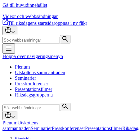
Gå till huvudinnehållet
Videor och webbsändningar
Till riksdagens startsida
(öppnas i ny flik)
Hoppa över navigeringsmenyn
Plenum
Utskottens sammanträden
Seminarier
Presskonferenser
Presentationsfilmer
Riksdagsgrupperna
Plenum
Utskottens
sammanträden
Seminarier
Presskonferenser
Presentationsfilmer
Riksdag
Startsida