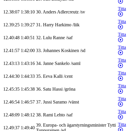
Titta
12.38:07
1:38:10
30
.
Anders
Adlercreutz
/
sv
Titta
12.39:25
1:39:27
31
.
Harry
Harkimo
/
liik
Titta
12.40:48
1:40:51
32
.
Lulu
Ranne
/
saf
Titta
12.41:57
1:42:00
33
.
Johannes
Koskinen
/
sd
Titta
12.43:13
1:43:16
34
.
Janne
Sankelo
/
saml
Titta
12.44:30
1:44:33
35
.
Eeva
Kalli
/
cent
Titta
12.45:35
1:45:38
36
.
Satu
Hassi
/
gröna
Titta
12.46:54
1:46:57
37
.
Jussi
Saramo
/
vänst
Titta
12.48:09
1:48:12
38
.
Rami
Lehto
/
saf
Titta
39
.
Europa- och ägarstyrningsminister
Tytti
12.49:37
1:49:40
Tuppurainen
/
sd