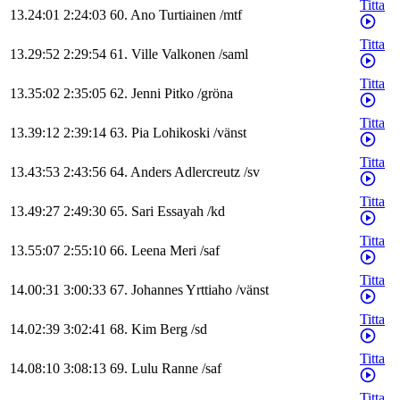
Titta
13.24:01
2:24:03
60
.
Ano
Turtiainen
/
mtf
Titta
13.29:52
2:29:54
61
.
Ville
Valkonen
/
saml
Titta
13.35:02
2:35:05
62
.
Jenni
Pitko
/
gröna
Titta
13.39:12
2:39:14
63
.
Pia
Lohikoski
/
vänst
Titta
13.43:53
2:43:56
64
.
Anders
Adlercreutz
/
sv
Titta
13.49:27
2:49:30
65
.
Sari
Essayah
/
kd
Titta
13.55:07
2:55:10
66
.
Leena
Meri
/
saf
Titta
14.00:31
3:00:33
67
.
Johannes
Yrttiaho
/
vänst
Titta
14.02:39
3:02:41
68
.
Kim
Berg
/
sd
Titta
14.08:10
3:08:13
69
.
Lulu
Ranne
/
saf
Titta