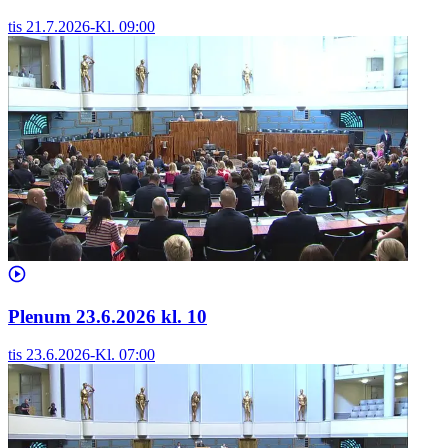
tis 21.7.2026
-
Kl.
09:00
Plenum 23.6.2026 kl. 10
tis 23.6.2026
-
Kl.
07:00