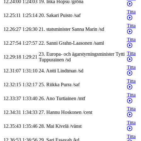
12.24:00
1:24:03
19
.
Inka
Hopsu
/
gröna
Titta
12.25:11
1:25:14
20
.
Sakari
Puisto
/
saf
Titta
12.26:27
1:26:30
21
.
statsminister
Sanna
Marin
/
sd
Titta
12.27:54
1:27:57
22
.
Sanni
Grahn-Laasonen
/
saml
Titta
23
.
Europa- och ägarstyrningsminister
Tytti
12.29:18
1:29:21
Tuppurainen
/
sd
Titta
12.31:07
1:31:10
24
.
Antti
Lindtman
/
sd
Titta
12.32:15
1:32:17
25
.
Riikka
Purra
/
saf
Titta
12.33:37
1:33:40
26
.
Ano
Turtiainen
/
mtf
Titta
12.34:31
1:34:33
27
.
Hannu
Hoskonen
/
cent
Titta
12.35:43
1:35:46
28
.
Mai
Kivelä
/
vänst
Titta
12.36:53
1:36:56
29
.
Sari
Essayah
/
kd