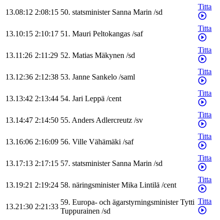
Titta
13.08:12
2:08:15
50
.
statsminister
Sanna
Marin
/
sd
Titta
13.10:15
2:10:17
51
.
Mauri
Peltokangas
/
saf
Titta
13.11:26
2:11:29
52
.
Matias
Mäkynen
/
sd
Titta
13.12:36
2:12:38
53
.
Janne
Sankelo
/
saml
Titta
13.13:42
2:13:44
54
.
Jari
Leppä
/
cent
Titta
13.14:47
2:14:50
55
.
Anders
Adlercreutz
/
sv
Titta
13.16:06
2:16:09
56
.
Ville
Vähämäki
/
saf
Titta
13.17:13
2:17:15
57
.
statsminister
Sanna
Marin
/
sd
Titta
13.19:21
2:19:24
58
.
näringsminister
Mika
Lintilä
/
cent
Titta
59
.
Europa- och ägarstyrningsminister
Tytti
13.21:30
2:21:33
Tuppurainen
/
sd