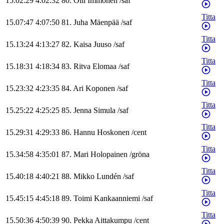
15.02:29
4:02:32
80
.
Olli
Immonen
/
saf
Titta
15.07:47
4:07:50
81
.
Juha
Mäenpää
/
saf
Titta
15.13:24
4:13:27
82
.
Kaisa
Juuso
/
saf
Titta
15.18:31
4:18:34
83
.
Ritva
Elomaa
/
saf
Titta
15.23:32
4:23:35
84
.
Ari
Koponen
/
saf
Titta
15.25:22
4:25:25
85
.
Jenna
Simula
/
saf
Titta
15.29:31
4:29:33
86
.
Hannu
Hoskonen
/
cent
Titta
15.34:58
4:35:01
87
.
Mari
Holopainen
/
gröna
Titta
15.40:18
4:40:21
88
.
Mikko
Lundén
/
saf
Titta
15.45:15
4:45:18
89
.
Toimi
Kankaanniemi
/
saf
Titta
15.50:36
4:50:39
90
.
Pekka
Aittakumpu
/
cent