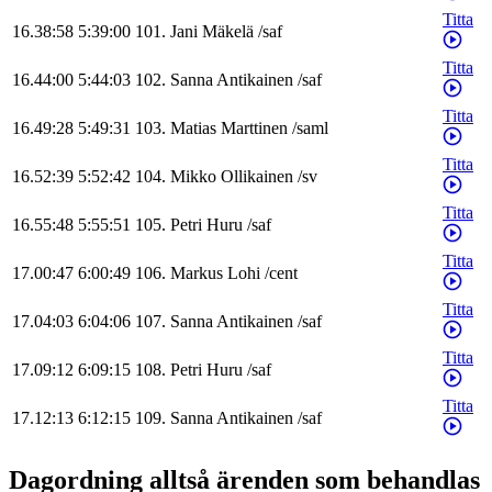
Titta
16.38:58
5:39:00
101
.
Jani
Mäkelä
/
saf
Titta
16.44:00
5:44:03
102
.
Sanna
Antikainen
/
saf
Titta
16.49:28
5:49:31
103
.
Matias
Marttinen
/
saml
Titta
16.52:39
5:52:42
104
.
Mikko
Ollikainen
/
sv
Titta
16.55:48
5:55:51
105
.
Petri
Huru
/
saf
Titta
17.00:47
6:00:49
106
.
Markus
Lohi
/
cent
Titta
17.04:03
6:04:06
107
.
Sanna
Antikainen
/
saf
Titta
17.09:12
6:09:15
108
.
Petri
Huru
/
saf
Titta
17.12:13
6:12:15
109
.
Sanna
Antikainen
/
saf
Dagordning alltså ärenden som behandlas