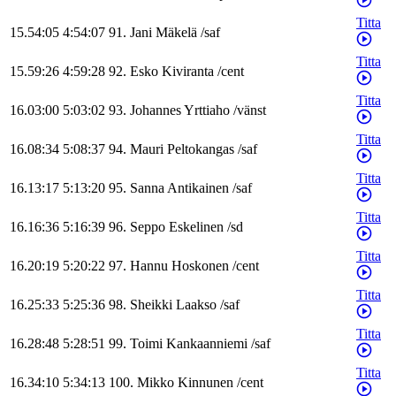
Titta
15.54:05
4:54:07
91
.
Jani
Mäkelä
/
saf
Titta
15.59:26
4:59:28
92
.
Esko
Kiviranta
/
cent
Titta
16.03:00
5:03:02
93
.
Johannes
Yrttiaho
/
vänst
Titta
16.08:34
5:08:37
94
.
Mauri
Peltokangas
/
saf
Titta
16.13:17
5:13:20
95
.
Sanna
Antikainen
/
saf
Titta
16.16:36
5:16:39
96
.
Seppo
Eskelinen
/
sd
Titta
16.20:19
5:20:22
97
.
Hannu
Hoskonen
/
cent
Titta
16.25:33
5:25:36
98
.
Sheikki
Laakso
/
saf
Titta
16.28:48
5:28:51
99
.
Toimi
Kankaanniemi
/
saf
Titta
16.34:10
5:34:13
100
.
Mikko
Kinnunen
/
cent