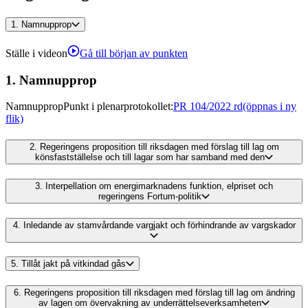
1.
Namnupprop
Ställe i videon
Gå till början av punkten
1.
Namnupprop
Namnupprop
Punkt i plenarprotokollet
:
PR 104/2022 rd
(öppnas i ny
flik)
2.
Regeringens proposition till riksdagen med förslag till lag om
könsfastställelse och till lagar som har samband med den
3.
Interpellation om energimarknadens funktion, elpriset och
regeringens Fortum-politik
4.
Inledande av stamvårdande vargjakt och förhindrande av vargskador
5.
Tillåt jakt på vitkindad gås
6.
Regeringens proposition till riksdagen med förslag till lag om ändring
av lagen om övervakning av underrättelseverksamheten