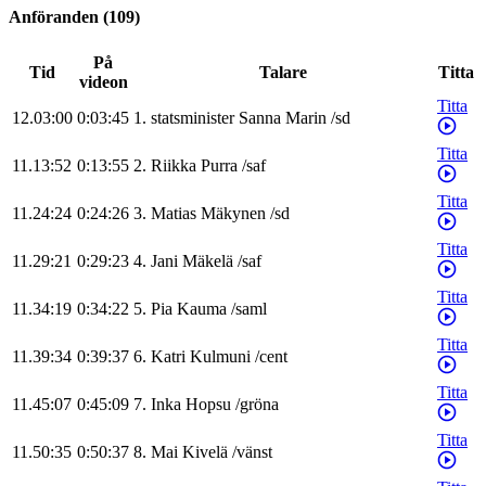
Anföranden
(
109
)
På
Tid
Talare
Titta
videon
Titta
12.03:00
0:03:45
1
.
statsminister
Sanna
Marin
/
sd
Titta
11.13:52
0:13:55
2
.
Riikka
Purra
/
saf
Titta
11.24:24
0:24:26
3
.
Matias
Mäkynen
/
sd
Titta
11.29:21
0:29:23
4
.
Jani
Mäkelä
/
saf
Titta
11.34:19
0:34:22
5
.
Pia
Kauma
/
saml
Titta
11.39:34
0:39:37
6
.
Katri
Kulmuni
/
cent
Titta
11.45:07
0:45:09
7
.
Inka
Hopsu
/
gröna
Titta
11.50:35
0:50:37
8
.
Mai
Kivelä
/
vänst