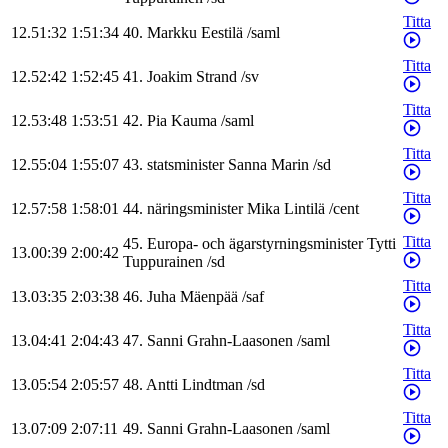
Titta
12.51:32
1:51:34
40
.
Markku
Eestilä
/
saml
Titta
12.52:42
1:52:45
41
.
Joakim
Strand
/
sv
Titta
12.53:48
1:53:51
42
.
Pia
Kauma
/
saml
Titta
12.55:04
1:55:07
43
.
statsminister
Sanna
Marin
/
sd
Titta
12.57:58
1:58:01
44
.
näringsminister
Mika
Lintilä
/
cent
Titta
45
.
Europa- och ägarstyrningsminister
Tytti
13.00:39
2:00:42
Tuppurainen
/
sd
Titta
13.03:35
2:03:38
46
.
Juha
Mäenpää
/
saf
Titta
13.04:41
2:04:43
47
.
Sanni
Grahn-Laasonen
/
saml
Titta
13.05:54
2:05:57
48
.
Antti
Lindtman
/
sd
Titta
13.07:09
2:07:11
49
.
Sanni
Grahn-Laasonen
/
saml