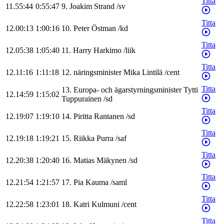
Titta
11.55:44
0:55:47
9
.
Joakim
Strand
/
sv
Titta
12.00:13
1:00:16
10
.
Peter
Östman
/
kd
Titta
12.05:38
1:05:40
11
.
Harry
Harkimo
/
liik
Titta
12.11:16
1:11:18
12
.
näringsminister
Mika
Lintilä
/
cent
Titta
13
.
Europa- och ägarstyrningsminister
Tytti
12.14:59
1:15:02
Tuppurainen
/
sd
Titta
12.19:07
1:19:10
14
.
Piritta
Rantanen
/
sd
Titta
12.19:18
1:19:21
15
.
Riikka
Purra
/
saf
Titta
12.20:38
1:20:40
16
.
Matias
Mäkynen
/
sd
Titta
12.21:54
1:21:57
17
.
Pia
Kauma
/
saml
Titta
12.22:58
1:23:01
18
.
Katri
Kulmuni
/
cent
Titta