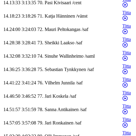
14.13:33
3:13:35
70
.
Pasi
Kivisaari
/
cent
Titta
14.18:23
3:18:26
71
.
Katja
Hänninen
/
vänst
Titta
14.24:00
3:24:03
72
.
Mauri
Peltokangas
/
saf
Titta
14.28:38
3:28:41
73
.
Sheikki
Laakso
/
saf
Titta
14.32:08
3:32:10
74
.
Sinuhe
Wallinheimo
/
saml
Titta
14.36:25
3:36:28
75
.
Sebastian
Tynkkynen
/
saf
Titta
14.41:22
3:41:24
76
.
Vilhelm
Junnila
/
saf
Titta
14.46:50
3:46:52
77
.
Jari
Koskela
/
saf
Titta
14.51:57
3:51:59
78
.
Sanna
Antikainen
/
saf
Titta
14.57:05
3:57:08
79
.
Jari
Ronkainen
/
saf
Titta