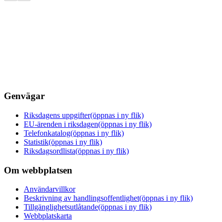
Genvägar
Riksdagens uppgifter
(öppnas i ny flik)
EU-ärenden i riksdagen
(öppnas i ny flik)
Telefonkatalog
(öppnas i ny flik)
Statistik
(öppnas i ny flik)
Riksdagsordlista
(öppnas i ny flik)
Om webbplatsen
Användarvillkor
Beskrivning av handlingsoffentlighet
(öppnas i ny flik)
Tillgänglighetsutlåtande
(öppnas i ny flik)
Webbplatskarta