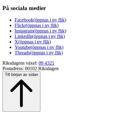
På sociala medier
Facebook
(öppnas i ny flik)
Flickr
(öppnas i ny flik)
Instagram
(öppnas i ny flik)
LinkedIn
(öppnas i ny flik)
X
(öppnas i ny flik)
Youtube
(öppnas i ny flik)
Threads
(öppnas i ny flik)
Riksdagens växel:
09 4321
Postadress:
00102 Riksdagen
Till början av sidan