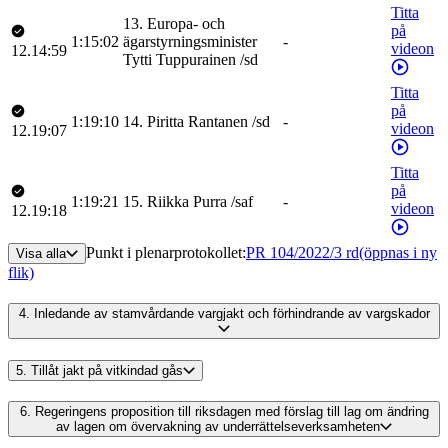
Titta
13
.
Europa- och
på
1:15:02
ägarstyrningsminister
-
videon
12.14:59
Tytti
Tuppurainen
/
sd
Titta
på
1:19:10
14
.
Piritta
Rantanen
/
sd
-
videon
12.19:07
Titta
på
1:19:21
15
.
Riikka
Purra
/
saf
-
videon
12.19:18
Punkt i plenarprotokollet
:
PR 104/2022/3 rd
(öppnas i ny
Visa alla
flik)
4.
Inledande av stamvårdande vargjakt och förhindrande av vargskador
5.
Tillåt jakt på vitkindad gås
6.
Regeringens proposition till riksdagen med förslag till lag om ändring
av lagen om övervakning av underrättelseverksamheten