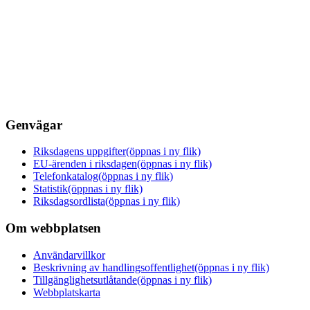
Genvägar
Riksdagens uppgifter
(öppnas i ny flik)
EU-ärenden i riksdagen
(öppnas i ny flik)
Telefonkatalog
(öppnas i ny flik)
Statistik
(öppnas i ny flik)
Riksdagsordlista
(öppnas i ny flik)
Om webbplatsen
Användarvillkor
Beskrivning av handlingsoffentlighet
(öppnas i ny flik)
Tillgänglighetsutlåtande
(öppnas i ny flik)
Webbplatskarta