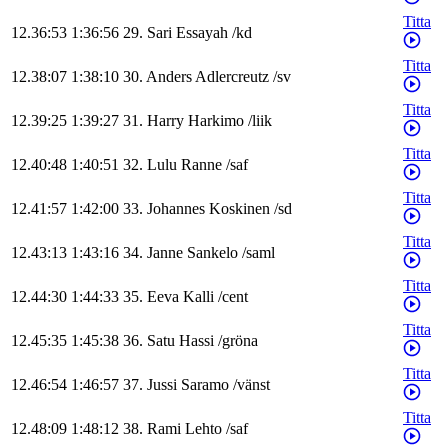
Titta
12.36:53
1:36:56
29
.
Sari
Essayah
/
kd
Titta
12.38:07
1:38:10
30
.
Anders
Adlercreutz
/
sv
Titta
12.39:25
1:39:27
31
.
Harry
Harkimo
/
liik
Titta
12.40:48
1:40:51
32
.
Lulu
Ranne
/
saf
Titta
12.41:57
1:42:00
33
.
Johannes
Koskinen
/
sd
Titta
12.43:13
1:43:16
34
.
Janne
Sankelo
/
saml
Titta
12.44:30
1:44:33
35
.
Eeva
Kalli
/
cent
Titta
12.45:35
1:45:38
36
.
Satu
Hassi
/
gröna
Titta
12.46:54
1:46:57
37
.
Jussi
Saramo
/
vänst
Titta
12.48:09
1:48:12
38
.
Rami
Lehto
/
saf