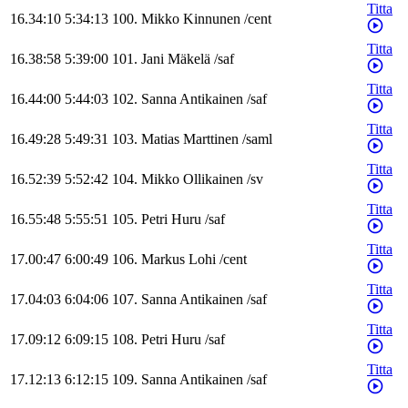
Titta
16.34:10
5:34:13
100
.
Mikko
Kinnunen
/
cent
Titta
16.38:58
5:39:00
101
.
Jani
Mäkelä
/
saf
Titta
16.44:00
5:44:03
102
.
Sanna
Antikainen
/
saf
Titta
16.49:28
5:49:31
103
.
Matias
Marttinen
/
saml
Titta
16.52:39
5:52:42
104
.
Mikko
Ollikainen
/
sv
Titta
16.55:48
5:55:51
105
.
Petri
Huru
/
saf
Titta
17.00:47
6:00:49
106
.
Markus
Lohi
/
cent
Titta
17.04:03
6:04:06
107
.
Sanna
Antikainen
/
saf
Titta
17.09:12
6:09:15
108
.
Petri
Huru
/
saf
Titta
17.12:13
6:12:15
109
.
Sanna
Antikainen
/
saf