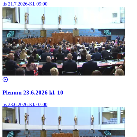
tis 21.7.2026
-
Kl.
09:00
Plenum 23.6.2026 kl. 10
tis 23.6.2026
-
Kl.
07:00