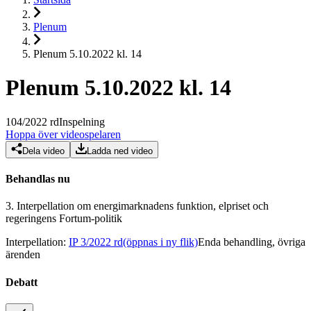
Plenum
Plenum 5.10.2022 kl. 14
Plenum 5.10.2022 kl. 14
104
/
2022
rd
Inspelning
Hoppa över videospelaren
Dela video
Ladda ned video
Behandlas nu
3.
Interpellation om energimarknadens funktion, elpriset och
regeringens Fortum-politik
Interpellation
:
IP 3/2022 rd
(öppnas i ny flik)
Enda behandling, övriga
ärenden
Debatt