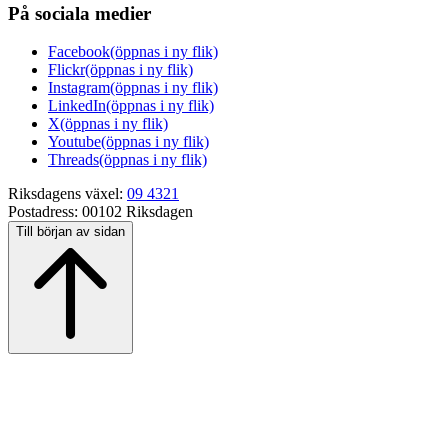
På sociala medier
Facebook
(öppnas i ny flik)
Flickr
(öppnas i ny flik)
Instagram
(öppnas i ny flik)
LinkedIn
(öppnas i ny flik)
X
(öppnas i ny flik)
Youtube
(öppnas i ny flik)
Threads
(öppnas i ny flik)
Riksdagens växel:
09 4321
Postadress:
00102 Riksdagen
Till början av sidan