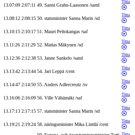
Titta
13.07:09
2:07:11
49
.
Sanni
Grahn-Laasonen
/
saml
Titta
13.08:12
2:08:15
50
.
statsminister
Sanna
Marin
/
sd
Titta
13.10:15
2:10:17
51
.
Mauri
Peltokangas
/
saf
Titta
13.11:26
2:11:29
52
.
Matias
Mäkynen
/
sd
Titta
13.12:36
2:12:38
53
.
Janne
Sankelo
/
saml
Titta
13.13:42
2:13:44
54
.
Jari
Leppä
/
cent
Titta
13.14:47
2:14:50
55
.
Anders
Adlercreutz
/
sv
Titta
13.16:06
2:16:09
56
.
Ville
Vähämäki
/
saf
Titta
13.17:13
2:17:15
57
.
statsminister
Sanna
Marin
/
sd
Titta
13.19:21
2:19:24
58
.
näringsminister
Mika
Lintilä
/
cent
Titta
59
.
Europa- och ägarstyrningsminister
Tytti