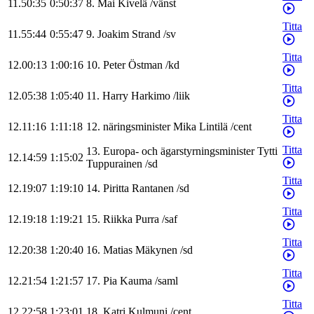
11.50:35
0:50:37
8
.
Mai
Kivelä
/
vänst
Titta
11.55:44
0:55:47
9
.
Joakim
Strand
/
sv
Titta
12.00:13
1:00:16
10
.
Peter
Östman
/
kd
Titta
12.05:38
1:05:40
11
.
Harry
Harkimo
/
liik
Titta
12.11:16
1:11:18
12
.
näringsminister
Mika
Lintilä
/
cent
Titta
13
.
Europa- och ägarstyrningsminister
Tytti
12.14:59
1:15:02
Tuppurainen
/
sd
Titta
12.19:07
1:19:10
14
.
Piritta
Rantanen
/
sd
Titta
12.19:18
1:19:21
15
.
Riikka
Purra
/
saf
Titta
12.20:38
1:20:40
16
.
Matias
Mäkynen
/
sd
Titta
12.21:54
1:21:57
17
.
Pia
Kauma
/
saml
Titta
12.22:58
1:23:01
18
.
Katri
Kulmuni
/
cent