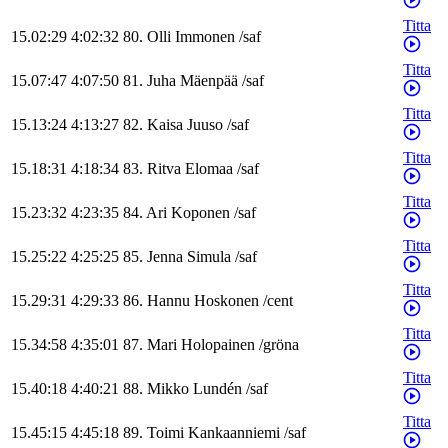
Titta
15.02:29
4:02:32
80
.
Olli
Immonen
/
saf
Titta
15.07:47
4:07:50
81
.
Juha
Mäenpää
/
saf
Titta
15.13:24
4:13:27
82
.
Kaisa
Juuso
/
saf
Titta
15.18:31
4:18:34
83
.
Ritva
Elomaa
/
saf
Titta
15.23:32
4:23:35
84
.
Ari
Koponen
/
saf
Titta
15.25:22
4:25:25
85
.
Jenna
Simula
/
saf
Titta
15.29:31
4:29:33
86
.
Hannu
Hoskonen
/
cent
Titta
15.34:58
4:35:01
87
.
Mari
Holopainen
/
gröna
Titta
15.40:18
4:40:21
88
.
Mikko
Lundén
/
saf
Titta
15.45:15
4:45:18
89
.
Toimi
Kankaanniemi
/
saf