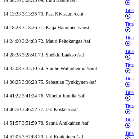
14.08:10
3:08:13
69
.
Lulu
Ranne
/
saf
Titta
14.13:33
3:13:35
70
.
Pasi
Kivisaari
/
cent
Titta
14.18:23
3:18:26
71
.
Katja
Hänninen
/
vänst
Titta
14.24:00
3:24:03
72
.
Mauri
Peltokangas
/
saf
Titta
14.28:38
3:28:41
73
.
Sheikki
Laakso
/
saf
Titta
14.32:08
3:32:10
74
.
Sinuhe
Wallinheimo
/
saml
Titta
14.36:25
3:36:28
75
.
Sebastian
Tynkkynen
/
saf
Titta
14.41:22
3:41:24
76
.
Vilhelm
Junnila
/
saf
Titta
14.46:50
3:46:52
77
.
Jari
Koskela
/
saf
Titta
14.51:57
3:51:59
78
.
Sanna
Antikainen
/
saf
Titta
14.57:05
3:57:08
79
.
Jari
Ronkainen
/
saf