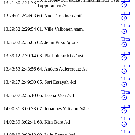
13.21:30
2:21:33
Tuppurainen
/
sd
Titta
13.24:01
2:24:03
60
.
Ano
Turtiainen
/
mtf
Titta
13.29:52
2:29:54
61
.
Ville
Valkonen
/
saml
Titta
13.35:02
2:35:05
62
.
Jenni
Pitko
/
gröna
Titta
13.39:12
2:39:14
63
.
Pia
Lohikoski
/
vänst
Titta
13.43:53
2:43:56
64
.
Anders
Adlercreutz
/
sv
Titta
13.49:27
2:49:30
65
.
Sari
Essayah
/
kd
Titta
13.55:07
2:55:10
66
.
Leena
Meri
/
saf
Titta
14.00:31
3:00:33
67
.
Johannes
Yrttiaho
/
vänst
Titta
14.02:39
3:02:41
68
.
Kim
Berg
/
sd
Titta