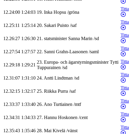
Titta
12.24:00
1:24:03
19
.
Inka
Hopsu
/
gröna
Titta
12.25:11
1:25:14
20
.
Sakari
Puisto
/
saf
Titta
12.26:27
1:26:30
21
.
statsminister
Sanna
Marin
/
sd
Titta
12.27:54
1:27:57
22
.
Sanni
Grahn-Laasonen
/
saml
Titta
23
.
Europa- och ägarstyrningsminister
Tytti
12.29:18
1:29:21
Tuppurainen
/
sd
Titta
12.31:07
1:31:10
24
.
Antti
Lindtman
/
sd
Titta
12.32:15
1:32:17
25
.
Riikka
Purra
/
saf
Titta
12.33:37
1:33:40
26
.
Ano
Turtiainen
/
mtf
Titta
12.34:31
1:34:33
27
.
Hannu
Hoskonen
/
cent
Titta
12.35:43
1:35:46
28
.
Mai
Kivelä
/
vänst