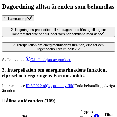
Dagordning alltså ärenden som behandlas
1.
Namnupprop
2.
Regeringens proposition till riksdagen med förslag till lag om
könsfastställelse och till lagar som har samband med den
3.
Interpellation om energimarknadens funktion, elpriset och
regeringens Fortum-politik
Ställe i videon
Gå till början av punkten
3.
Interpellation om energimarknadens funktion,
elpriset och regeringens Fortum-politik
Interpellation
:
IP 3/2022 rd
(öppnas i ny flik)
Enda behandling, övriga
ärenden
Hållna anföranden (109)
Typ av
Titta
På