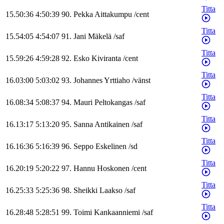
Titta
15.50:36
4:50:39
90
.
Pekka
Aittakumpu
/
cent
Titta
15.54:05
4:54:07
91
.
Jani
Mäkelä
/
saf
Titta
15.59:26
4:59:28
92
.
Esko
Kiviranta
/
cent
Titta
16.03:00
5:03:02
93
.
Johannes
Yrttiaho
/
vänst
Titta
16.08:34
5:08:37
94
.
Mauri
Peltokangas
/
saf
Titta
16.13:17
5:13:20
95
.
Sanna
Antikainen
/
saf
Titta
16.16:36
5:16:39
96
.
Seppo
Eskelinen
/
sd
Titta
16.20:19
5:20:22
97
.
Hannu
Hoskonen
/
cent
Titta
16.25:33
5:25:36
98
.
Sheikki
Laakso
/
saf
Titta
16.28:48
5:28:51
99
.
Toimi
Kankaanniemi
/
saf