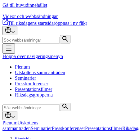
Gå till huvudinnehållet
Videor och webbsändningar
Till riksdagens startsida
(öppnas i ny flik)
Hoppa över navigeringsmenyn
Plenum
Utskottens sammanträden
Seminarier
Presskonferenser
Presentationsfilmer
Riksdagsgrupperna
Plenum
Utskottens
sammanträden
Seminarier
Presskonferenser
Presentationsfilmer
Riksdag
Startsida