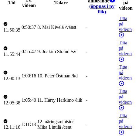
anförande
Tid
Talare
på
videon
(öppnas i ny
videon
flik)
Titta
på
0:50:37
8
.
Mai
Kivelä
/
vänst
-
videon
11.50:35
Titta
på
0:55:47
9
.
Joakim
Strand
/
sv
-
videon
11.55:44
Titta
på
1:00:16
10
.
Peter
Östman
/
kd
-
videon
12.00:13
Titta
på
1:05:40
11
.
Harry
Harkimo
/
liik
-
videon
12.05:38
Titta
på
12
.
näringsminister
1:11:18
-
videon
12.11:16
Mika
Lintilä
/
cent