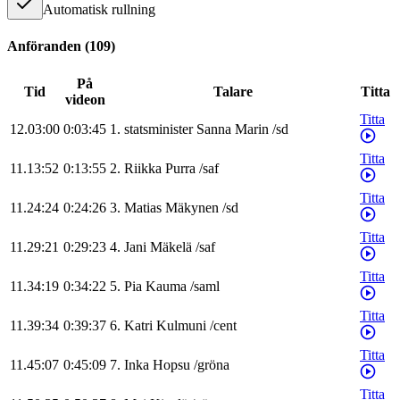
Automatisk rullning
Anföranden
(
109
)
På
Tid
Talare
Titta
videon
Titta
12.03:00
0:03:45
1
.
statsminister
Sanna
Marin
/
sd
Titta
11.13:52
0:13:55
2
.
Riikka
Purra
/
saf
Titta
11.24:24
0:24:26
3
.
Matias
Mäkynen
/
sd
Titta
11.29:21
0:29:23
4
.
Jani
Mäkelä
/
saf
Titta
11.34:19
0:34:22
5
.
Pia
Kauma
/
saml
Titta
11.39:34
0:39:37
6
.
Katri
Kulmuni
/
cent
Titta
11.45:07
0:45:09
7
.
Inka
Hopsu
/
gröna
Titta