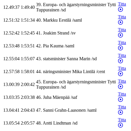
Titta
39
.
Europa- och ägarstyrningsminister
Tytti
12.49:37
1:49:40
Tuppurainen
/
sd
Titta
12.51:32
1:51:34
40
.
Markku
Eestilä
/
saml
Titta
12.52:42
1:52:45
41
.
Joakim
Strand
/
sv
Titta
12.53:48
1:53:51
42
.
Pia
Kauma
/
saml
Titta
12.55:04
1:55:07
43
.
statsminister
Sanna
Marin
/
sd
Titta
12.57:58
1:58:01
44
.
näringsminister
Mika
Lintilä
/
cent
Titta
45
.
Europa- och ägarstyrningsminister
Tytti
13.00:39
2:00:42
Tuppurainen
/
sd
Titta
13.03:35
2:03:38
46
.
Juha
Mäenpää
/
saf
Titta
13.04:41
2:04:43
47
.
Sanni
Grahn-Laasonen
/
saml
Titta
13.05:54
2:05:57
48
.
Antti
Lindtman
/
sd