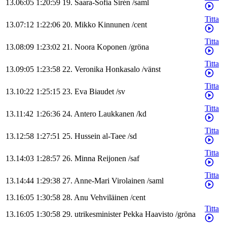
13.06:05
1:20:59
19
.
Saara-Sofia
Sirén
/
saml
Titta
13.07:12
1:22:06
20
.
Mikko
Kinnunen
/
cent
Titta
13.08:09
1:23:02
21
.
Noora
Koponen
/
gröna
Titta
13.09:05
1:23:58
22
.
Veronika
Honkasalo
/
vänst
Titta
13.10:22
1:25:15
23
.
Eva
Biaudet
/
sv
Titta
13.11:42
1:26:36
24
.
Antero
Laukkanen
/
kd
Titta
13.12:58
1:27:51
25
.
Hussein
al-Taee
/
sd
Titta
13.14:03
1:28:57
26
.
Minna
Reijonen
/
saf
Titta
13.14:44
1:29:38
27
.
Anne-Mari
Virolainen
/
saml
13.16:05
1:30:58
28
.
Anu
Vehviläinen
/
cent
Titta
13.16:05
1:30:58
29
.
utrikesminister
Pekka
Haavisto
/
gröna