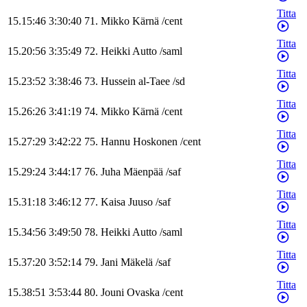
Titta
15.15:46
3:30:40
71
.
Mikko
Kärnä
/
cent
Titta
15.20:56
3:35:49
72
.
Heikki
Autto
/
saml
Titta
15.23:52
3:38:46
73
.
Hussein
al-Taee
/
sd
Titta
15.26:26
3:41:19
74
.
Mikko
Kärnä
/
cent
Titta
15.27:29
3:42:22
75
.
Hannu
Hoskonen
/
cent
Titta
15.29:24
3:44:17
76
.
Juha
Mäenpää
/
saf
Titta
15.31:18
3:46:12
77
.
Kaisa
Juuso
/
saf
Titta
15.34:56
3:49:50
78
.
Heikki
Autto
/
saml
Titta
15.37:20
3:52:14
79
.
Jani
Mäkelä
/
saf
Titta
15.38:51
3:53:44
80
.
Jouni
Ovaska
/
cent