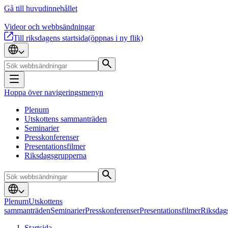
Gå till huvudinnehållet
Videor och webbsändningar
Till riksdagens startsida
(öppnas i ny flik)
Hoppa över navigeringsmenyn
Plenum
Utskottens sammanträden
Seminarier
Presskonferenser
Presentationsfilmer
Riksdagsgrupperna
Plenum
Utskottens
sammanträden
Seminarier
Presskonferenser
Presentationsfilmer
Riksdag
Startsida