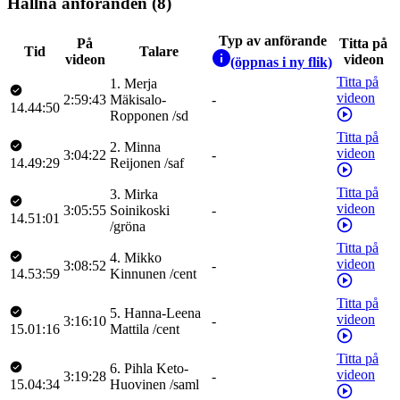
Hållna anföranden (8)
Typ av anförande
På
Titta på
Tid
Talare
videon
videon
(öppnas i ny flik)
Titta på
1
.
Merja
videon
2:59:43
Mäkisalo-
-
14.44:50
Ropponen
/
sd
Titta på
2
.
Minna
videon
3:04:22
-
14.49:29
Reijonen
/
saf
Titta på
3
.
Mirka
videon
3:05:55
Soinikoski
-
14.51:01
/
gröna
Titta på
4
.
Mikko
videon
3:08:52
-
14.53:59
Kinnunen
/
cent
Titta på
5
.
Hanna-Leena
videon
3:16:10
-
15.01:16
Mattila
/
cent
Titta på
6
.
Pihla
Keto-
videon
3:19:28
-
15.04:34
Huovinen
/
saml