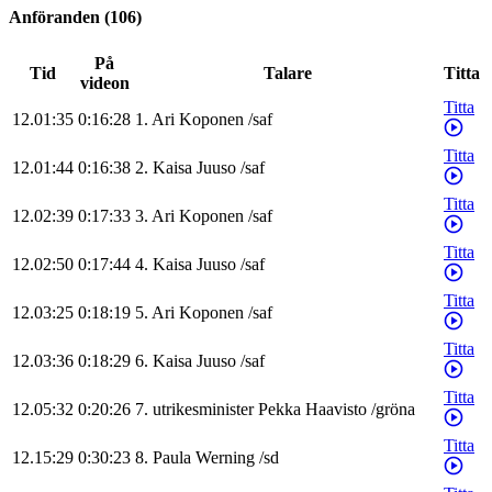
Anföranden
(
106
)
På
Tid
Talare
Titta
videon
Titta
12.01:35
0:16:28
1
.
Ari
Koponen
/
saf
Titta
12.01:44
0:16:38
2
.
Kaisa
Juuso
/
saf
Titta
12.02:39
0:17:33
3
.
Ari
Koponen
/
saf
Titta
12.02:50
0:17:44
4
.
Kaisa
Juuso
/
saf
Titta
12.03:25
0:18:19
5
.
Ari
Koponen
/
saf
Titta
12.03:36
0:18:29
6
.
Kaisa
Juuso
/
saf
Titta
12.05:32
0:20:26
7
.
utrikesminister
Pekka
Haavisto
/
gröna
Titta
12.15:29
0:30:23
8
.
Paula
Werning
/
sd