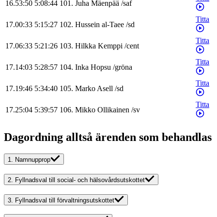
16.53:50
5:08:44
101
.
Juha
Mäenpää
/
saf
Titta
17.00:33
5:15:27
102
.
Hussein
al-Taee
/
sd
Titta
17.06:33
5:21:26
103
.
Hilkka
Kemppi
/
cent
Titta
17.14:03
5:28:57
104
.
Inka
Hopsu
/
gröna
Titta
17.19:46
5:34:40
105
.
Marko
Asell
/
sd
Titta
17.25:04
5:39:57
106
.
Mikko
Ollikainen
/
sv
Dagordning alltså ärenden som behandlas
1.
Namnupprop
2.
Fyllnadsval till social- och hälsovårdsutskottet
3.
Fyllnadsval till förvaltningsutskottet