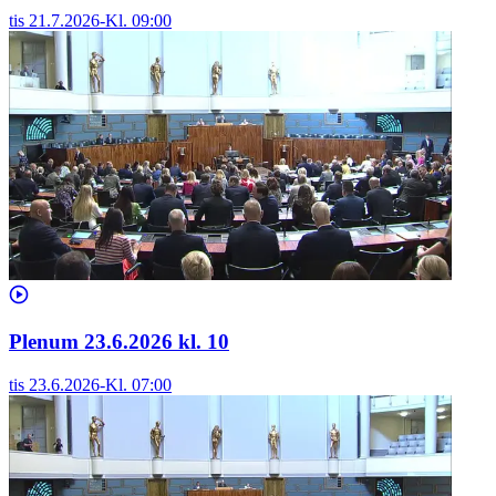
tis 21.7.2026
-
Kl.
09:00
Plenum 23.6.2026 kl. 10
tis 23.6.2026
-
Kl.
07:00