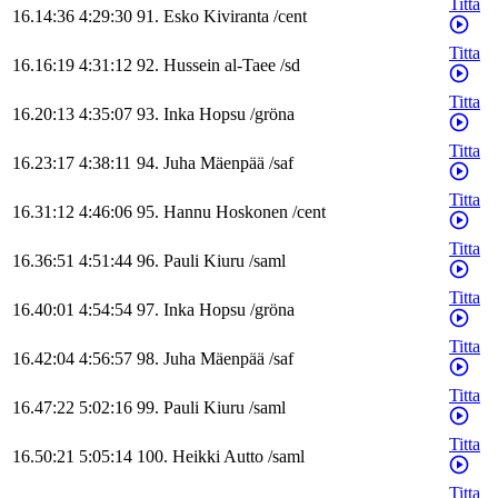
Titta
16.14:36
4:29:30
91
.
Esko
Kiviranta
/
cent
Titta
16.16:19
4:31:12
92
.
Hussein
al-Taee
/
sd
Titta
16.20:13
4:35:07
93
.
Inka
Hopsu
/
gröna
Titta
16.23:17
4:38:11
94
.
Juha
Mäenpää
/
saf
Titta
16.31:12
4:46:06
95
.
Hannu
Hoskonen
/
cent
Titta
16.36:51
4:51:44
96
.
Pauli
Kiuru
/
saml
Titta
16.40:01
4:54:54
97
.
Inka
Hopsu
/
gröna
Titta
16.42:04
4:56:57
98
.
Juha
Mäenpää
/
saf
Titta
16.47:22
5:02:16
99
.
Pauli
Kiuru
/
saml
Titta
16.50:21
5:05:14
100
.
Heikki
Autto
/
saml
Titta