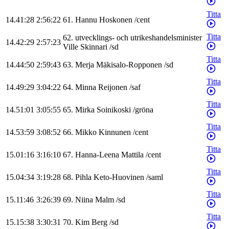
Titta
14.41:28
2:56:22
61
.
Hannu
Hoskonen
/
cent
Titta
62
.
utvecklings- och utrikeshandelsminister
14.42:29
2:57:23
Ville
Skinnari
/
sd
Titta
14.44:50
2:59:43
63
.
Merja
Mäkisalo-Ropponen
/
sd
Titta
14.49:29
3:04:22
64
.
Minna
Reijonen
/
saf
Titta
14.51:01
3:05:55
65
.
Mirka
Soinikoski
/
gröna
Titta
14.53:59
3:08:52
66
.
Mikko
Kinnunen
/
cent
Titta
15.01:16
3:16:10
67
.
Hanna-Leena
Mattila
/
cent
Titta
15.04:34
3:19:28
68
.
Pihla
Keto-Huovinen
/
saml
Titta
15.11:46
3:26:39
69
.
Niina
Malm
/
sd
Titta
15.15:38
3:30:31
70
.
Kim
Berg
/
sd