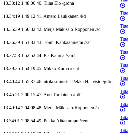
13.33:12
1:48:06
40
.
Tiina
Elo
/
gröna
Titta
13.34:19
1:49:12
41
.
Antero
Laukkanen
/
kd
Titta
13.35:39
1:50:32
42
.
Merja
Mäkisalo-Ropponen
/
sd
Titta
13.36:39
1:51:33
43
.
Toimi
Kankaanniemi
/
saf
Titta
13.37:58
1:52:52
44
.
Pia
Kauma
/
saml
Titta
13.39:25
1:54:19
45
.
Mikko
Kärnä
/
cent
Titta
13.40:44
1:55:37
46
.
utrikesminister
Pekka
Haavisto
/
gröna
Titta
13.45:21
2:00:15
47
.
Ano
Turtiainen
/
mtf
Titta
13.49:14
2:04:08
48
.
Merja
Mäkisalo-Ropponen
/
sd
Titta
13.54:01
2:08:54
49
.
Pekka
Aittakumpu
/
cent
Titta