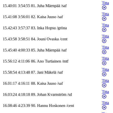
Titta
15.40:01
3:54:55
81
.
Juha
Mäenpää
/
saf
Titta
15.41:08
3:56:01
82
.
Kaisa
Juuso
/
saf
Titta
15.42:43
3:57:37
83
.
Inka
Hopsu
/
gröna
Titta
15.43:58
3:58:51
84
.
Jouni
Ovaska
/
cent
Titta
15.45:40
4:00:33
85
.
Juha
Mäenpää
/
saf
Titta
15.56:12
4:11:06
86
.
Ano
Turtiainen
/
mtf
Titta
15.58:54
4:13:48
87
.
Jani
Mäkelä
/
saf
Titta
16.01:17
4:16:11
88
.
Kaisa
Juuso
/
saf
Titta
16.03:24
4:18:18
89
.
Johan
Kvarnström
/
sd
Titta
16.08:46
4:23:39
90
.
Hannu
Hoskonen
/
cent