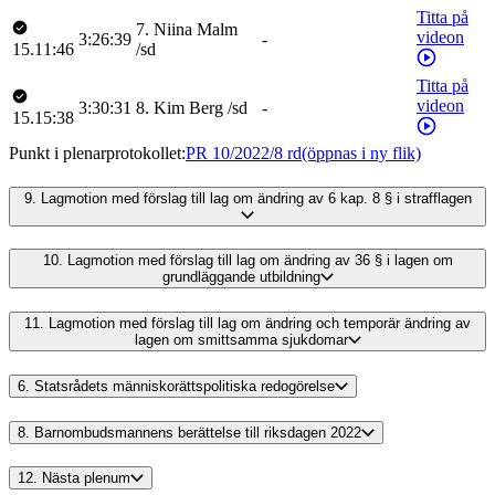
Titta på
7
.
Niina
Malm
videon
3:26:39
-
15.11:46
/
sd
Titta på
videon
3:30:31
8
.
Kim
Berg
/
sd
-
15.15:38
Punkt i plenarprotokollet
:
PR 10/2022/8 rd
(öppnas i ny flik)
9.
Lagmotion med förslag till lag om ändring av 6 kap. 8 § i strafflagen
10.
Lagmotion med förslag till lag om ändring av 36 § i lagen om
grundläggande utbildning
11.
Lagmotion med förslag till lag om ändring och temporär ändring av
lagen om smittsamma sjukdomar
6.
Statsrådets människorättspolitiska redogörelse
8.
Barnombudsmannens berättelse till riksdagen 2022
12.
Nästa plenum