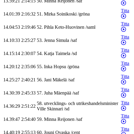
13.59:21
2:14:15
50
.
Minna
Reijonen
/
saf
Titta
14.01:39
2:16:32
51
.
Mirka
Soinikoski
/
gröna
Titta
14.04:53
2:19:46
52
.
Pihla
Keto-Huovinen
/
saml
Titta
14.10:33
2:25:27
53
.
Jenna
Simula
/
saf
Titta
14.15:14
2:30:07
54
.
Katja
Taimela
/
sd
Titta
14.20:12
2:35:06
55
.
Inka
Hopsu
/
gröna
Titta
14.25:27
2:40:21
56
.
Jani
Mäkelä
/
saf
Titta
14.30:39
2:45:33
57
.
Juha
Mäenpää
/
saf
Titta
58
.
utvecklings- och utrikeshandelsminister
14.36:29
2:51:22
Ville
Skinnari
/
sd
Titta
14.39:47
2:54:40
59
.
Minna
Reijonen
/
saf
Titta
14.40:19
2:55:13
60
.
Jouni
Ovaska
/
cent