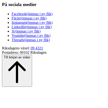
På sociala medier
Facebook
(öppnas i ny flik)
Flickr
(öppnas i ny flik)
Instagram
(öppnas i ny flik)
LinkedIn
(öppnas i ny flik)
X
(öppnas i ny flik)
Youtube
(öppnas i ny flik)
Threads
(öppnas i ny flik)
Riksdagens växel:
09 4321
Postadress:
00102 Riksdagen
Till början av sidan