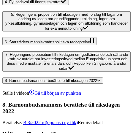
4.
Fyllnadsval till finansutskottet
5.
Regeringens proposition till riksdagen med förslag till lagar om
ändring av lagen om grundläggande utbildning, lagen om
yrkesutbildning, gymnasielagen och lagen om utbildning som handleder
för examensutbildning
6.
Statsrådets människorättspolitiska redogörelse
7.
Regeringens proposition till riksdagen om godkännande och sättande
i kraft av avtalet om investeringsskydd mellan Europeiska unionen och
dess medlemsstater, å ena sidan, och Republiken Singapore, å andra
sidan
8.
Barnombudsmannens berättelse till riksdagen 2022
Ställe i videon
Gå till början av punkten
8.
Barnombudsmannens berättelse till riksdagen
2022
Berättelse
:
B 3/2022 rd
(öppnas i ny flik)
Remissdebatt