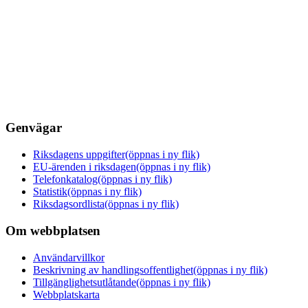
Genvägar
Riksdagens uppgifter
(öppnas i ny flik)
EU-ärenden i riksdagen
(öppnas i ny flik)
Telefonkatalog
(öppnas i ny flik)
Statistik
(öppnas i ny flik)
Riksdagsordlista
(öppnas i ny flik)
Om webbplatsen
Användarvillkor
Beskrivning av handlingsoffentlighet
(öppnas i ny flik)
Tillgänglighetsutlåtande
(öppnas i ny flik)
Webbplatskarta