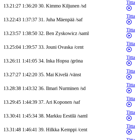
Titta
13.21:27
1:36:20
30
.
Kimmo
Kiljunen
/
sd
Titta
13.22:43
1:37:37
31
.
Juha
Mäenpää
/
saf
Titta
13.23:57
1:38:50
32
.
Ben
Zyskowicz
/
saml
Titta
13.25:04
1:39:57
33
.
Jouni
Ovaska
/
cent
Titta
13.26:11
1:41:05
34
.
Inka
Hopsu
/
gröna
Titta
13.27:27
1:42:20
35
.
Mai
Kivelä
/
vänst
Titta
13.28:38
1:43:32
36
.
Ilmari
Nurminen
/
sd
Titta
13.29:45
1:44:39
37
.
Ari
Koponen
/
saf
Titta
13.30:41
1:45:34
38
.
Markku
Eestilä
/
saml
Titta
13.31:48
1:46:41
39
.
Hilkka
Kemppi
/
cent
Titta