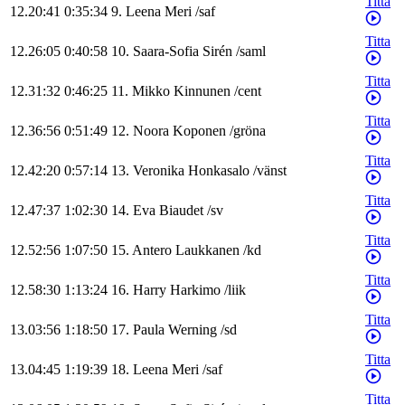
Titta
12.20:41
0:35:34
9
.
Leena
Meri
/
saf
Titta
12.26:05
0:40:58
10
.
Saara-Sofia
Sirén
/
saml
Titta
12.31:32
0:46:25
11
.
Mikko
Kinnunen
/
cent
Titta
12.36:56
0:51:49
12
.
Noora
Koponen
/
gröna
Titta
12.42:20
0:57:14
13
.
Veronika
Honkasalo
/
vänst
Titta
12.47:37
1:02:30
14
.
Eva
Biaudet
/
sv
Titta
12.52:56
1:07:50
15
.
Antero
Laukkanen
/
kd
Titta
12.58:30
1:13:24
16
.
Harry
Harkimo
/
liik
Titta
13.03:56
1:18:50
17
.
Paula
Werning
/
sd
Titta
13.04:45
1:19:39
18
.
Leena
Meri
/
saf
Titta