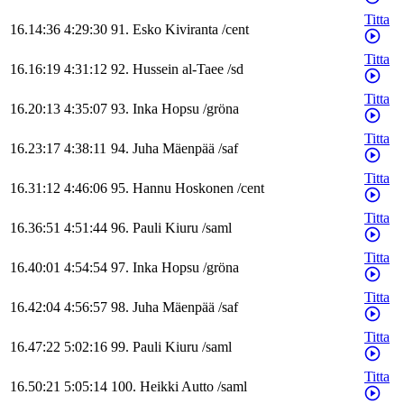
Titta
16.14:36
4:29:30
91
.
Esko
Kiviranta
/
cent
Titta
16.16:19
4:31:12
92
.
Hussein
al-Taee
/
sd
Titta
16.20:13
4:35:07
93
.
Inka
Hopsu
/
gröna
Titta
16.23:17
4:38:11
94
.
Juha
Mäenpää
/
saf
Titta
16.31:12
4:46:06
95
.
Hannu
Hoskonen
/
cent
Titta
16.36:51
4:51:44
96
.
Pauli
Kiuru
/
saml
Titta
16.40:01
4:54:54
97
.
Inka
Hopsu
/
gröna
Titta
16.42:04
4:56:57
98
.
Juha
Mäenpää
/
saf
Titta
16.47:22
5:02:16
99
.
Pauli
Kiuru
/
saml
Titta
16.50:21
5:05:14
100
.
Heikki
Autto
/
saml