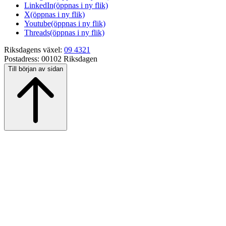
LinkedIn
(öppnas i ny flik)
X
(öppnas i ny flik)
Youtube
(öppnas i ny flik)
Threads
(öppnas i ny flik)
Riksdagens växel:
09 4321
Postadress:
00102 Riksdagen
Till början av sidan