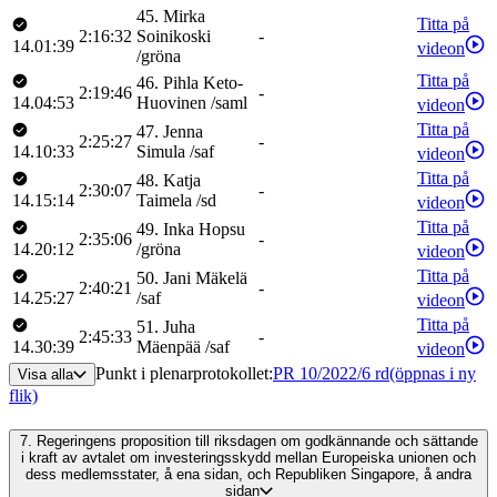
45
.
Mirka
Titta på
2:16:32
Soinikoski
-
14.01:39
videon
/
gröna
Titta på
46
.
Pihla
Keto-
2:19:46
-
14.04:53
Huovinen
/
saml
videon
Titta på
47
.
Jenna
2:25:27
-
14.10:33
Simula
/
saf
videon
Titta på
48
.
Katja
2:30:07
-
14.15:14
Taimela
/
sd
videon
Titta på
49
.
Inka
Hopsu
2:35:06
-
14.20:12
/
gröna
videon
Titta på
50
.
Jani
Mäkelä
2:40:21
-
14.25:27
/
saf
videon
Titta på
51
.
Juha
2:45:33
-
14.30:39
Mäenpää
/
saf
videon
Punkt i plenarprotokollet
:
PR 10/2022/6 rd
(öppnas i ny
Visa alla
flik)
7.
Regeringens proposition till riksdagen om godkännande och sättande
i kraft av avtalet om investeringsskydd mellan Europeiska unionen och
dess medlemsstater, å ena sidan, och Republiken Singapore, å andra
sidan