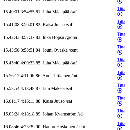
Titta
15.40:01
3:54:55
81
.
Juha
Mäenpää
/
saf
Titta
15.41:08
3:56:01
82
.
Kaisa
Juuso
/
saf
Titta
15.42:43
3:57:37
83
.
Inka
Hopsu
/
gröna
Titta
15.43:58
3:58:51
84
.
Jouni
Ovaska
/
cent
Titta
15.45:40
4:00:33
85
.
Juha
Mäenpää
/
saf
Titta
15.56:12
4:11:06
86
.
Ano
Turtiainen
/
mtf
Titta
15.58:54
4:13:48
87
.
Jani
Mäkelä
/
saf
Titta
16.01:17
4:16:11
88
.
Kaisa
Juuso
/
saf
Titta
16.03:24
4:18:18
89
.
Johan
Kvarnström
/
sd
Titta
16.08:46
4:23:39
90
.
Hannu
Hoskonen
/
cent