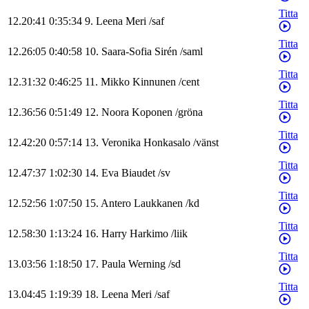
Titta
12.20:41
0:35:34
9
.
Leena
Meri
/
saf
Titta
12.26:05
0:40:58
10
.
Saara-Sofia
Sirén
/
saml
Titta
12.31:32
0:46:25
11
.
Mikko
Kinnunen
/
cent
Titta
12.36:56
0:51:49
12
.
Noora
Koponen
/
gröna
Titta
12.42:20
0:57:14
13
.
Veronika
Honkasalo
/
vänst
Titta
12.47:37
1:02:30
14
.
Eva
Biaudet
/
sv
Titta
12.52:56
1:07:50
15
.
Antero
Laukkanen
/
kd
Titta
12.58:30
1:13:24
16
.
Harry
Harkimo
/
liik
Titta
13.03:56
1:18:50
17
.
Paula
Werning
/
sd
Titta
13.04:45
1:19:39
18
.
Leena
Meri
/
saf