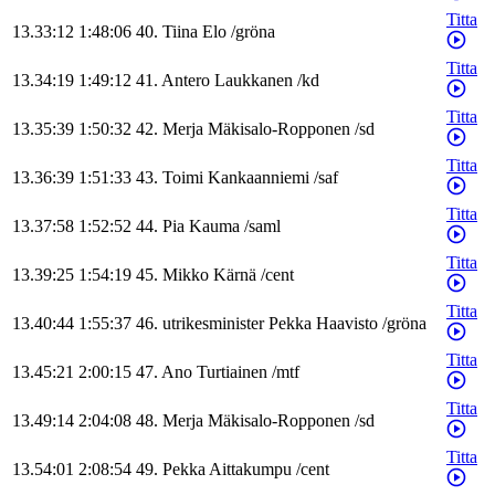
Titta
13.33:12
1:48:06
40
.
Tiina
Elo
/
gröna
Titta
13.34:19
1:49:12
41
.
Antero
Laukkanen
/
kd
Titta
13.35:39
1:50:32
42
.
Merja
Mäkisalo-Ropponen
/
sd
Titta
13.36:39
1:51:33
43
.
Toimi
Kankaanniemi
/
saf
Titta
13.37:58
1:52:52
44
.
Pia
Kauma
/
saml
Titta
13.39:25
1:54:19
45
.
Mikko
Kärnä
/
cent
Titta
13.40:44
1:55:37
46
.
utrikesminister
Pekka
Haavisto
/
gröna
Titta
13.45:21
2:00:15
47
.
Ano
Turtiainen
/
mtf
Titta
13.49:14
2:04:08
48
.
Merja
Mäkisalo-Ropponen
/
sd
Titta
13.54:01
2:08:54
49
.
Pekka
Aittakumpu
/
cent