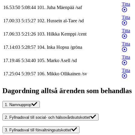
Titta
16.53:50
5:08:44
101
.
Juha
Mäenpää
/
saf
Titta
17.00:33
5:15:27
102
.
Hussein
al-Taee
/
sd
Titta
17.06:33
5:21:26
103
.
Hilkka
Kemppi
/
cent
Titta
17.14:03
5:28:57
104
.
Inka
Hopsu
/
gröna
Titta
17.19:46
5:34:40
105
.
Marko
Asell
/
sd
Titta
17.25:04
5:39:57
106
.
Mikko
Ollikainen
/
sv
Dagordning alltså ärenden som behandlas
1.
Namnupprop
2.
Fyllnadsval till social- och hälsovårdsutskottet
3.
Fyllnadsval till förvaltningsutskottet