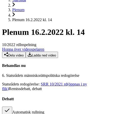
Plenum
Plenum 16.2.2022 kl. 14
Plenum 16.2.2022 kl. 14
10
/
2022
rd
Inspelning
Hoppa över videospelaren
Dela video
Ladda ned video
Behandlas nu
6.
Statsrådets människorättspolitiska redogörelse
Statsrådets redogörelse
:
SRR 10/2021 rd
(öppnas i ny
flik)
Remissdebatt, debatt
Debatt
Automatisk rullning