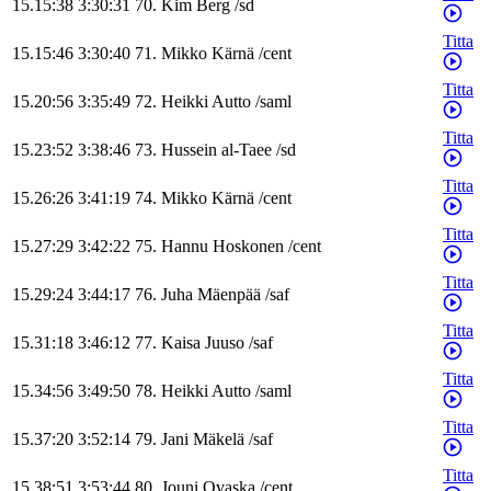
15.15:38
3:30:31
70
.
Kim
Berg
/
sd
Titta
15.15:46
3:30:40
71
.
Mikko
Kärnä
/
cent
Titta
15.20:56
3:35:49
72
.
Heikki
Autto
/
saml
Titta
15.23:52
3:38:46
73
.
Hussein
al-Taee
/
sd
Titta
15.26:26
3:41:19
74
.
Mikko
Kärnä
/
cent
Titta
15.27:29
3:42:22
75
.
Hannu
Hoskonen
/
cent
Titta
15.29:24
3:44:17
76
.
Juha
Mäenpää
/
saf
Titta
15.31:18
3:46:12
77
.
Kaisa
Juuso
/
saf
Titta
15.34:56
3:49:50
78
.
Heikki
Autto
/
saml
Titta
15.37:20
3:52:14
79
.
Jani
Mäkelä
/
saf
Titta
15.38:51
3:53:44
80
.
Jouni
Ovaska
/
cent