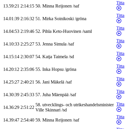
Titta
13.59:21
2:14:15
50
.
Minna
Reijonen
/
saf
Titta
14.01:39
2:16:32
51
.
Mirka
Soinikoski
/
gröna
Titta
14.04:53
2:19:46
52
.
Pihla
Keto-Huovinen
/
saml
Titta
14.10:33
2:25:27
53
.
Jenna
Simula
/
saf
Titta
14.15:14
2:30:07
54
.
Katja
Taimela
/
sd
Titta
14.20:12
2:35:06
55
.
Inka
Hopsu
/
gröna
Titta
14.25:27
2:40:21
56
.
Jani
Mäkelä
/
saf
Titta
14.30:39
2:45:33
57
.
Juha
Mäenpää
/
saf
Titta
58
.
utvecklings- och utrikeshandelsminister
14.36:29
2:51:22
Ville
Skinnari
/
sd
Titta
14.39:47
2:54:40
59
.
Minna
Reijonen
/
saf