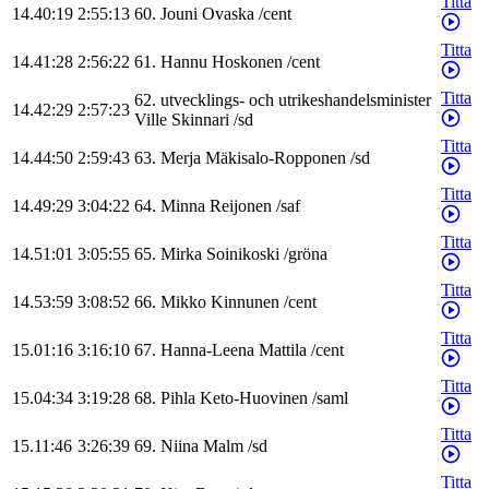
Titta
14.40:19
2:55:13
60
.
Jouni
Ovaska
/
cent
Titta
14.41:28
2:56:22
61
.
Hannu
Hoskonen
/
cent
Titta
62
.
utvecklings- och utrikeshandelsminister
14.42:29
2:57:23
Ville
Skinnari
/
sd
Titta
14.44:50
2:59:43
63
.
Merja
Mäkisalo-Ropponen
/
sd
Titta
14.49:29
3:04:22
64
.
Minna
Reijonen
/
saf
Titta
14.51:01
3:05:55
65
.
Mirka
Soinikoski
/
gröna
Titta
14.53:59
3:08:52
66
.
Mikko
Kinnunen
/
cent
Titta
15.01:16
3:16:10
67
.
Hanna-Leena
Mattila
/
cent
Titta
15.04:34
3:19:28
68
.
Pihla
Keto-Huovinen
/
saml
Titta
15.11:46
3:26:39
69
.
Niina
Malm
/
sd
Titta