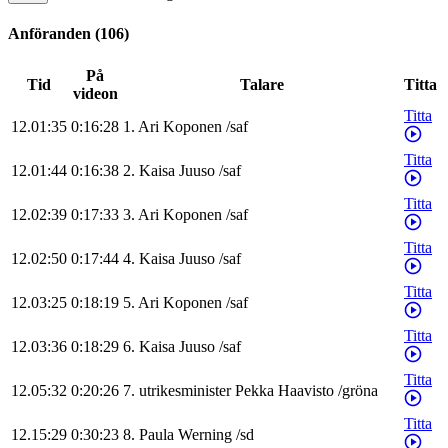
Anföranden
(
106
)
På
Tid
Talare
Titta
videon
Titta
12.01:35
0:16:28
1
.
Ari
Koponen
/
saf
Titta
12.01:44
0:16:38
2
.
Kaisa
Juuso
/
saf
Titta
12.02:39
0:17:33
3
.
Ari
Koponen
/
saf
Titta
12.02:50
0:17:44
4
.
Kaisa
Juuso
/
saf
Titta
12.03:25
0:18:19
5
.
Ari
Koponen
/
saf
Titta
12.03:36
0:18:29
6
.
Kaisa
Juuso
/
saf
Titta
12.05:32
0:20:26
7
.
utrikesminister
Pekka
Haavisto
/
gröna
Titta
12.15:29
0:30:23
8
.
Paula
Werning
/
sd