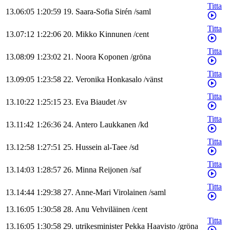
Titta
13.06:05
1:20:59
19
.
Saara-Sofia
Sirén
/
saml
Titta
13.07:12
1:22:06
20
.
Mikko
Kinnunen
/
cent
Titta
13.08:09
1:23:02
21
.
Noora
Koponen
/
gröna
Titta
13.09:05
1:23:58
22
.
Veronika
Honkasalo
/
vänst
Titta
13.10:22
1:25:15
23
.
Eva
Biaudet
/
sv
Titta
13.11:42
1:26:36
24
.
Antero
Laukkanen
/
kd
Titta
13.12:58
1:27:51
25
.
Hussein
al-Taee
/
sd
Titta
13.14:03
1:28:57
26
.
Minna
Reijonen
/
saf
Titta
13.14:44
1:29:38
27
.
Anne-Mari
Virolainen
/
saml
13.16:05
1:30:58
28
.
Anu
Vehviläinen
/
cent
Titta
13.16:05
1:30:58
29
.
utrikesminister
Pekka
Haavisto
/
gröna