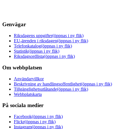
Genvägar
Riksdagens uppgifter
(öppnas i ny flik)
EU-ärenden i riksdagen
(öppnas i ny flik)
Telefonkatalog
(öppnas i ny flik)
Statistik
(öppnas i ny flik)
Riksdagsordlista
(öppnas i ny flik)
Om webbplatsen
Användarvillkor
Beskrivning av handlingsoffentlighet
(öppnas i ny flik)
Tillgänglighetsutlåtande
(öppnas i ny flik)
Webbplatskarta
På sociala medier
Facebook
(öppnas i ny flik)
Flickr
(öppnas i ny flik)
Instagram
(öppnas i ny flik)