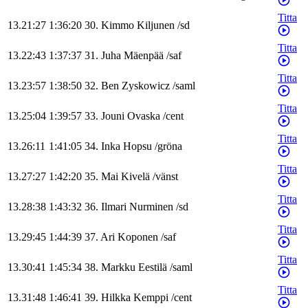
Titta
13.21:27
1:36:20
30
.
Kimmo
Kiljunen
/
sd
Titta
13.22:43
1:37:37
31
.
Juha
Mäenpää
/
saf
Titta
13.23:57
1:38:50
32
.
Ben
Zyskowicz
/
saml
Titta
13.25:04
1:39:57
33
.
Jouni
Ovaska
/
cent
Titta
13.26:11
1:41:05
34
.
Inka
Hopsu
/
gröna
Titta
13.27:27
1:42:20
35
.
Mai
Kivelä
/
vänst
Titta
13.28:38
1:43:32
36
.
Ilmari
Nurminen
/
sd
Titta
13.29:45
1:44:39
37
.
Ari
Koponen
/
saf
Titta
13.30:41
1:45:34
38
.
Markku
Eestilä
/
saml
Titta
13.31:48
1:46:41
39
.
Hilkka
Kemppi
/
cent