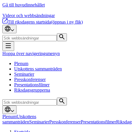
Gå till huvudinnehållet
Videor och webbsändningar
Till riksdagens startsida
(öppnas i ny flik)
Hoppa över navigeringsmenyn
Plenum
Utskottens sammanträden
Seminarier
Presskonferenser
Presentationsfilmer
Riksdagsgrupperna
Plenum
Utskottens
sammanträden
Seminarier
Presskonferenser
Presentationsfilmer
Riksdag
Startsida