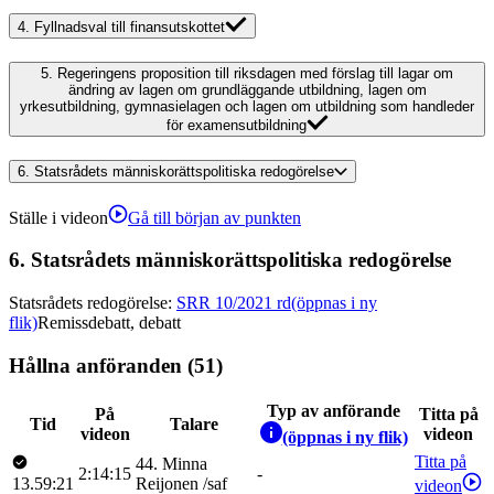
4.
Fyllnadsval till finansutskottet
5.
Regeringens proposition till riksdagen med förslag till lagar om
ändring av lagen om grundläggande utbildning, lagen om
yrkesutbildning, gymnasielagen och lagen om utbildning som handleder
för examensutbildning
6.
Statsrådets människorättspolitiska redogörelse
Ställe i videon
Gå till början av punkten
6.
Statsrådets människorättspolitiska redogörelse
Statsrådets redogörelse
:
SRR 10/2021 rd
(öppnas i ny
flik)
Remissdebatt, debatt
Hållna anföranden (51)
Typ av anförande
På
Titta på
Tid
Talare
videon
videon
(öppnas i ny flik)
Titta på
44
.
Minna
2:14:15
-
13.59:21
Reijonen
/
saf
videon