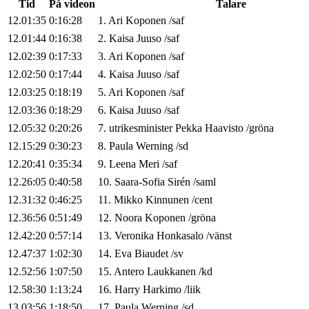
Tid
På videon
Talare
12.01:35
0:16:28
1
.
Ari
Koponen
/
saf
12.01:44
0:16:38
2
.
Kaisa
Juuso
/
saf
12.02:39
0:17:33
3
.
Ari
Koponen
/
saf
12.02:50
0:17:44
4
.
Kaisa
Juuso
/
saf
12.03:25
0:18:19
5
.
Ari
Koponen
/
saf
12.03:36
0:18:29
6
.
Kaisa
Juuso
/
saf
12.05:32
0:20:26
7
.
utrikesminister
Pekka
Haavisto
/
gröna
12.15:29
0:30:23
8
.
Paula
Werning
/
sd
12.20:41
0:35:34
9
.
Leena
Meri
/
saf
12.26:05
0:40:58
10
.
Saara-Sofia
Sirén
/
saml
12.31:32
0:46:25
11
.
Mikko
Kinnunen
/
cent
12.36:56
0:51:49
12
.
Noora
Koponen
/
gröna
12.42:20
0:57:14
13
.
Veronika
Honkasalo
/
vänst
12.47:37
1:02:30
14
.
Eva
Biaudet
/
sv
12.52:56
1:07:50
15
.
Antero
Laukkanen
/
kd
12.58:30
1:13:24
16
.
Harry
Harkimo
/
liik
13.03:56
1:18:50
17
.
Paula
Werning
/
sd