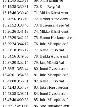
15.11:46
3:26:39
69
.
Niina
Malm
/
sd
15.15:38
3:30:31
70
.
Kim
Berg
/
sd
15.15:46
3:30:40
71
.
Mikko
Kärnä
/
cent
15.20:56
3:35:49
72
.
Heikki
Autto
/
saml
15.23:52
3:38:46
73
.
Hussein
al-Taee
/
sd
15.26:26
3:41:19
74
.
Mikko
Kärnä
/
cent
15.27:29
3:42:22
75
.
Hannu
Hoskonen
/
cent
15.29:24
3:44:17
76
.
Juha
Mäenpää
/
saf
15.31:18
3:46:12
77
.
Kaisa
Juuso
/
saf
15.34:56
3:49:50
78
.
Heikki
Autto
/
saml
15.37:20
3:52:14
79
.
Jani
Mäkelä
/
saf
15.38:51
3:53:44
80
.
Jouni
Ovaska
/
cent
15.40:01
3:54:55
81
.
Juha
Mäenpää
/
saf
15.41:08
3:56:01
82
.
Kaisa
Juuso
/
saf
15.42:43
3:57:37
83
.
Inka
Hopsu
/
gröna
15.43:58
3:58:51
84
.
Jouni
Ovaska
/
cent
15.45:40
4:00:33
85
.
Juha
Mäenpää
/
saf
15.56:12
4:11:06
86
.
Ano
Turtiainen
/
mtf