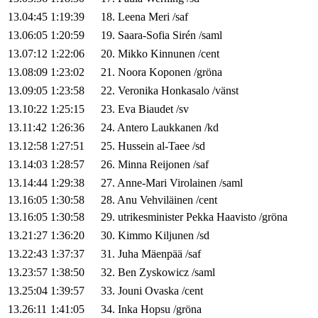
13.04:45
1:19:39
18
.
Leena
Meri
/
saf
13.06:05
1:20:59
19
.
Saara-Sofia
Sirén
/
saml
13.07:12
1:22:06
20
.
Mikko
Kinnunen
/
cent
13.08:09
1:23:02
21
.
Noora
Koponen
/
gröna
13.09:05
1:23:58
22
.
Veronika
Honkasalo
/
vänst
13.10:22
1:25:15
23
.
Eva
Biaudet
/
sv
13.11:42
1:26:36
24
.
Antero
Laukkanen
/
kd
13.12:58
1:27:51
25
.
Hussein
al-Taee
/
sd
13.14:03
1:28:57
26
.
Minna
Reijonen
/
saf
13.14:44
1:29:38
27
.
Anne-Mari
Virolainen
/
saml
13.16:05
1:30:58
28
.
Anu
Vehviläinen
/
cent
13.16:05
1:30:58
29
.
utrikesminister
Pekka
Haavisto
/
gröna
13.21:27
1:36:20
30
.
Kimmo
Kiljunen
/
sd
13.22:43
1:37:37
31
.
Juha
Mäenpää
/
saf
13.23:57
1:38:50
32
.
Ben
Zyskowicz
/
saml
13.25:04
1:39:57
33
.
Jouni
Ovaska
/
cent
13.26:11
1:41:05
34
.
Inka
Hopsu
/
gröna