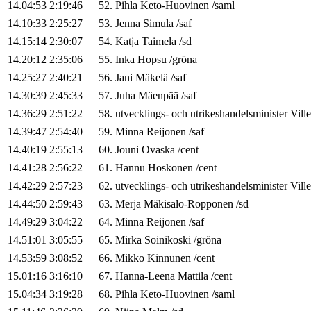
14.04:53
2:19:46
52
.
Pihla
Keto-Huovinen
/
saml
14.10:33
2:25:27
53
.
Jenna
Simula
/
saf
14.15:14
2:30:07
54
.
Katja
Taimela
/
sd
14.20:12
2:35:06
55
.
Inka
Hopsu
/
gröna
14.25:27
2:40:21
56
.
Jani
Mäkelä
/
saf
14.30:39
2:45:33
57
.
Juha
Mäenpää
/
saf
14.36:29
2:51:22
58
.
utvecklings- och utrikeshandelsminister
Ville
14.39:47
2:54:40
59
.
Minna
Reijonen
/
saf
14.40:19
2:55:13
60
.
Jouni
Ovaska
/
cent
14.41:28
2:56:22
61
.
Hannu
Hoskonen
/
cent
14.42:29
2:57:23
62
.
utvecklings- och utrikeshandelsminister
Ville
14.44:50
2:59:43
63
.
Merja
Mäkisalo-Ropponen
/
sd
14.49:29
3:04:22
64
.
Minna
Reijonen
/
saf
14.51:01
3:05:55
65
.
Mirka
Soinikoski
/
gröna
14.53:59
3:08:52
66
.
Mikko
Kinnunen
/
cent
15.01:16
3:16:10
67
.
Hanna-Leena
Mattila
/
cent
15.04:34
3:19:28
68
.
Pihla
Keto-Huovinen
/
saml