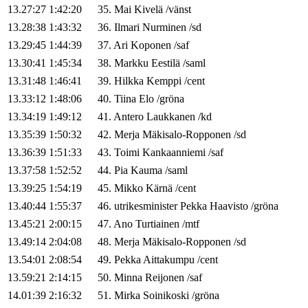
13.27:27
1:42:20
35
.
Mai
Kivelä
/
vänst
13.28:38
1:43:32
36
.
Ilmari
Nurminen
/
sd
13.29:45
1:44:39
37
.
Ari
Koponen
/
saf
13.30:41
1:45:34
38
.
Markku
Eestilä
/
saml
13.31:48
1:46:41
39
.
Hilkka
Kemppi
/
cent
13.33:12
1:48:06
40
.
Tiina
Elo
/
gröna
13.34:19
1:49:12
41
.
Antero
Laukkanen
/
kd
13.35:39
1:50:32
42
.
Merja
Mäkisalo-Ropponen
/
sd
13.36:39
1:51:33
43
.
Toimi
Kankaanniemi
/
saf
13.37:58
1:52:52
44
.
Pia
Kauma
/
saml
13.39:25
1:54:19
45
.
Mikko
Kärnä
/
cent
13.40:44
1:55:37
46
.
utrikesminister
Pekka
Haavisto
/
gröna
13.45:21
2:00:15
47
.
Ano
Turtiainen
/
mtf
13.49:14
2:04:08
48
.
Merja
Mäkisalo-Ropponen
/
sd
13.54:01
2:08:54
49
.
Pekka
Aittakumpu
/
cent
13.59:21
2:14:15
50
.
Minna
Reijonen
/
saf
14.01:39
2:16:32
51
.
Mirka
Soinikoski
/
gröna