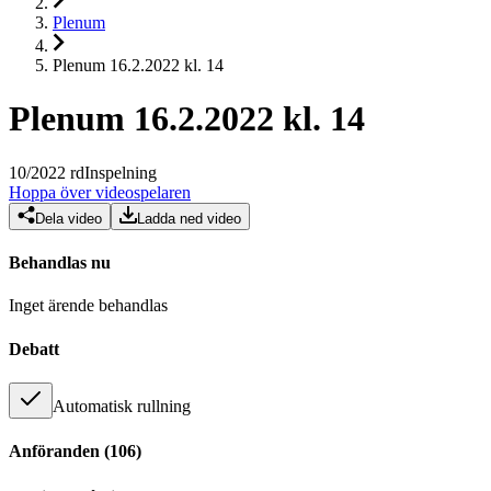
Plenum
Plenum 16.2.2022 kl. 14
Plenum 16.2.2022 kl. 14
10
/
2022
rd
Inspelning
Hoppa över videospelaren
Dela video
Ladda ned video
Behandlas nu
Inget ärende behandlas
Debatt
Automatisk rullning
Anföranden
(
106
)