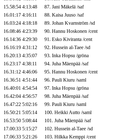
15.58:54
4:13:48
87
.
Jani
Mäkelä
/
saf
16.01:17
4:16:11
88
.
Kaisa
Juuso
/
saf
16.03:24
4:18:18
89
.
Johan
Kvarnström
/
sd
16.08:46
4:23:39
90
.
Hannu
Hoskonen
/
cent
16.14:36
4:29:30
91
.
Esko
Kiviranta
/
cent
16.16:19
4:31:12
92
.
Hussein
al-Taee
/
sd
16.20:13
4:35:07
93
.
Inka
Hopsu
/
gröna
16.23:17
4:38:11
94
.
Juha
Mäenpää
/
saf
16.31:12
4:46:06
95
.
Hannu
Hoskonen
/
cent
16.36:51
4:51:44
96
.
Pauli
Kiuru
/
saml
16.40:01
4:54:54
97
.
Inka
Hopsu
/
gröna
16.42:04
4:56:57
98
.
Juha
Mäenpää
/
saf
16.47:22
5:02:16
99
.
Pauli
Kiuru
/
saml
16.50:21
5:05:14
100
.
Heikki
Autto
/
saml
16.53:50
5:08:44
101
.
Juha
Mäenpää
/
saf
17.00:33
5:15:27
102
.
Hussein
al-Taee
/
sd
17.06:33
5:21:26
103
.
Hilkka
Kemppi
/
cent