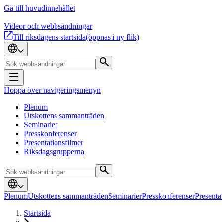
Gå till huvudinnehållet
Videor och webbsändningar
Till riksdagens startsida
(öppnas i ny flik)
Hoppa över navigeringsmenyn
Plenum
Utskottens sammanträden
Seminarier
Presskonferenser
Presentationsfilmer
Riksdagsgrupperna
Plenum
Utskottens sammanträden
Seminarier
Presskonferenser
Presenta
Startsida