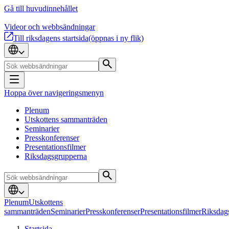
Gå till huvudinnehållet
Videor och webbsändningar
Till riksdagens startsida
(öppnas i ny flik)
Hoppa över navigeringsmenyn
Plenum
Utskottens sammanträden
Seminarier
Presskonferenser
Presentationsfilmer
Riksdagsgrupperna
Plenum
Utskottens
sammanträden
Seminarier
Presskonferenser
Presentationsfilmer
Riksdag
Startsida