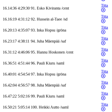
Titta
16.14:36
4:29:30
91
.
Esko
Kiviranta
/
cent
Titta
16.16:19
4:31:12
92
.
Hussein
al-Taee
/
sd
Titta
16.20:13
4:35:07
93
.
Inka
Hopsu
/
gröna
Titta
16.23:17
4:38:11
94
.
Juha
Mäenpää
/
saf
Titta
16.31:12
4:46:06
95
.
Hannu
Hoskonen
/
cent
Titta
16.36:51
4:51:44
96
.
Pauli
Kiuru
/
saml
Titta
16.40:01
4:54:54
97
.
Inka
Hopsu
/
gröna
Titta
16.42:04
4:56:57
98
.
Juha
Mäenpää
/
saf
Titta
16.47:22
5:02:16
99
.
Pauli
Kiuru
/
saml
Titta
16.50:21
5:05:14
100
.
Heikki
Autto
/
saml