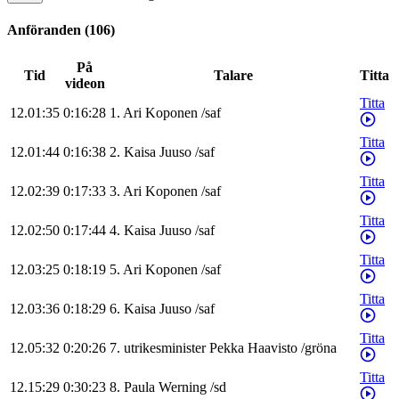
Anföranden
(
106
)
På
Tid
Talare
Titta
videon
Titta
12.01:35
0:16:28
1
.
Ari
Koponen
/
saf
Titta
12.01:44
0:16:38
2
.
Kaisa
Juuso
/
saf
Titta
12.02:39
0:17:33
3
.
Ari
Koponen
/
saf
Titta
12.02:50
0:17:44
4
.
Kaisa
Juuso
/
saf
Titta
12.03:25
0:18:19
5
.
Ari
Koponen
/
saf
Titta
12.03:36
0:18:29
6
.
Kaisa
Juuso
/
saf
Titta
12.05:32
0:20:26
7
.
utrikesminister
Pekka
Haavisto
/
gröna
Titta
12.15:29
0:30:23
8
.
Paula
Werning
/
sd