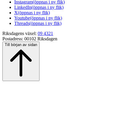
Instagram
(öppnas i ny flik)
LinkedIn
(öppnas i ny flik)
X
(öppnas i ny flik)
Youtube
(öppnas i ny flik)
Threads
(öppnas i ny flik)
Riksdagens växel:
09 4321
Postadress:
00102 Riksdagen
Till början av sidan