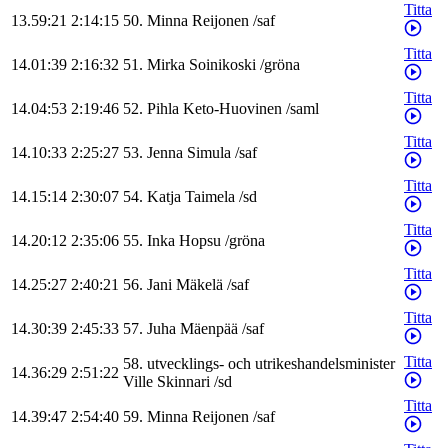
Titta
13.59:21
2:14:15
50
.
Minna
Reijonen
/
saf
Titta
14.01:39
2:16:32
51
.
Mirka
Soinikoski
/
gröna
Titta
14.04:53
2:19:46
52
.
Pihla
Keto-Huovinen
/
saml
Titta
14.10:33
2:25:27
53
.
Jenna
Simula
/
saf
Titta
14.15:14
2:30:07
54
.
Katja
Taimela
/
sd
Titta
14.20:12
2:35:06
55
.
Inka
Hopsu
/
gröna
Titta
14.25:27
2:40:21
56
.
Jani
Mäkelä
/
saf
Titta
14.30:39
2:45:33
57
.
Juha
Mäenpää
/
saf
Titta
58
.
utvecklings- och utrikeshandelsminister
14.36:29
2:51:22
Ville
Skinnari
/
sd
Titta
14.39:47
2:54:40
59
.
Minna
Reijonen
/
saf