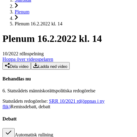
Plenum
Plenum 16.2.2022 kl. 14
Plenum 16.2.2022 kl. 14
10
/
2022
rd
Inspelning
Hoppa över videospelaren
Dela video
Ladda ned video
Behandlas nu
6.
Statsrådets människorättspolitiska redogörelse
Statsrådets redogörelse
:
SRR 10/2021 rd
(öppnas i ny
flik)
Remissdebatt, debatt
Debatt
Automatisk rullning