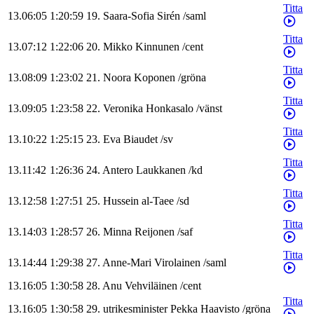
Titta
13.06:05
1:20:59
19
.
Saara-Sofia
Sirén
/
saml
Titta
13.07:12
1:22:06
20
.
Mikko
Kinnunen
/
cent
Titta
13.08:09
1:23:02
21
.
Noora
Koponen
/
gröna
Titta
13.09:05
1:23:58
22
.
Veronika
Honkasalo
/
vänst
Titta
13.10:22
1:25:15
23
.
Eva
Biaudet
/
sv
Titta
13.11:42
1:26:36
24
.
Antero
Laukkanen
/
kd
Titta
13.12:58
1:27:51
25
.
Hussein
al-Taee
/
sd
Titta
13.14:03
1:28:57
26
.
Minna
Reijonen
/
saf
Titta
13.14:44
1:29:38
27
.
Anne-Mari
Virolainen
/
saml
13.16:05
1:30:58
28
.
Anu
Vehviläinen
/
cent
Titta
13.16:05
1:30:58
29
.
utrikesminister
Pekka
Haavisto
/
gröna