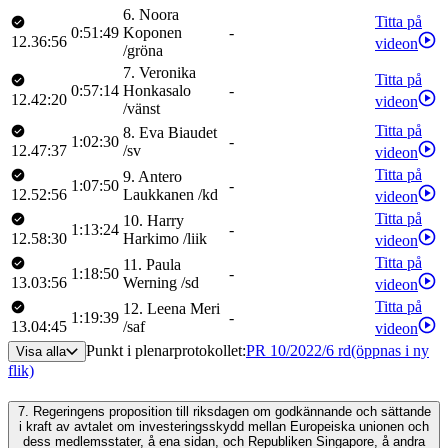
6
.
Noora
Titta på
0:51:49
Koponen
-
12.36:56
videon
/
gröna
7
.
Veronika
Titta på
0:57:14
Honkasalo
-
12.42:20
videon
/
vänst
Titta på
8
.
Eva
Biaudet
1:02:30
-
12.47:37
/
sv
videon
Titta på
9
.
Antero
1:07:50
-
12.52:56
Laukkanen
/
kd
videon
Titta på
10
.
Harry
1:13:24
-
12.58:30
Harkimo
/
liik
videon
Titta på
11
.
Paula
1:18:50
-
13.03:56
Werning
/
sd
videon
Titta på
12
.
Leena
Meri
1:19:39
-
13.04:45
/
saf
videon
Punkt i plenarprotokollet
:
PR 10/2022/6 rd
(öppnas i ny
Visa alla
flik)
7.
Regeringens proposition till riksdagen om godkännande och sättande
i kraft av avtalet om investeringsskydd mellan Europeiska unionen och
dess medlemsstater, å ena sidan, och Republiken Singapore, å andra