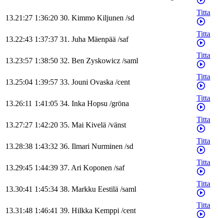
Titta
13.21:27
1:36:20
30
.
Kimmo
Kiljunen
/
sd
Titta
13.22:43
1:37:37
31
.
Juha
Mäenpää
/
saf
Titta
13.23:57
1:38:50
32
.
Ben
Zyskowicz
/
saml
Titta
13.25:04
1:39:57
33
.
Jouni
Ovaska
/
cent
Titta
13.26:11
1:41:05
34
.
Inka
Hopsu
/
gröna
Titta
13.27:27
1:42:20
35
.
Mai
Kivelä
/
vänst
Titta
13.28:38
1:43:32
36
.
Ilmari
Nurminen
/
sd
Titta
13.29:45
1:44:39
37
.
Ari
Koponen
/
saf
Titta
13.30:41
1:45:34
38
.
Markku
Eestilä
/
saml
Titta
13.31:48
1:46:41
39
.
Hilkka
Kemppi
/
cent