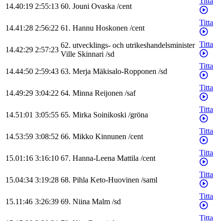
Titta
14.40:19
2:55:13
60
.
Jouni
Ovaska
/
cent
Titta
14.41:28
2:56:22
61
.
Hannu
Hoskonen
/
cent
Titta
62
.
utvecklings- och utrikeshandelsminister
14.42:29
2:57:23
Ville
Skinnari
/
sd
Titta
14.44:50
2:59:43
63
.
Merja
Mäkisalo-Ropponen
/
sd
Titta
14.49:29
3:04:22
64
.
Minna
Reijonen
/
saf
Titta
14.51:01
3:05:55
65
.
Mirka
Soinikoski
/
gröna
Titta
14.53:59
3:08:52
66
.
Mikko
Kinnunen
/
cent
Titta
15.01:16
3:16:10
67
.
Hanna-Leena
Mattila
/
cent
Titta
15.04:34
3:19:28
68
.
Pihla
Keto-Huovinen
/
saml
Titta
15.11:46
3:26:39
69
.
Niina
Malm
/
sd
Titta