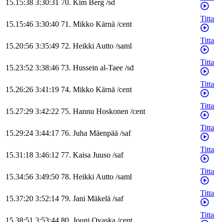
15.15:38
3:30:31
70
.
Kim
Berg
/
sd
Titta
15.15:46
3:30:40
71
.
Mikko
Kärnä
/
cent
Titta
15.20:56
3:35:49
72
.
Heikki
Autto
/
saml
Titta
15.23:52
3:38:46
73
.
Hussein
al-Taee
/
sd
Titta
15.26:26
3:41:19
74
.
Mikko
Kärnä
/
cent
Titta
15.27:29
3:42:22
75
.
Hannu
Hoskonen
/
cent
Titta
15.29:24
3:44:17
76
.
Juha
Mäenpää
/
saf
Titta
15.31:18
3:46:12
77
.
Kaisa
Juuso
/
saf
Titta
15.34:56
3:49:50
78
.
Heikki
Autto
/
saml
Titta
15.37:20
3:52:14
79
.
Jani
Mäkelä
/
saf
Titta
15.38:51
3:53:44
80
.
Jouni
Ovaska
/
cent