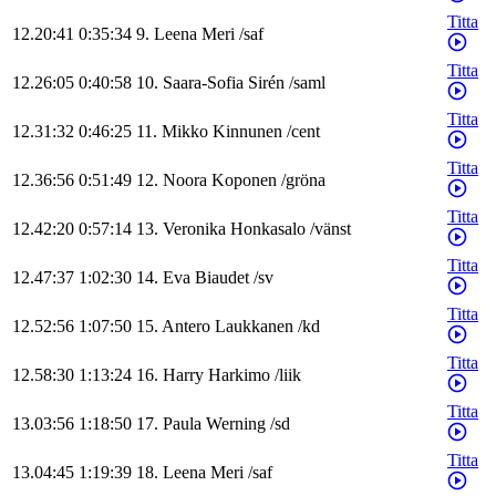
Titta
12.20:41
0:35:34
9
.
Leena
Meri
/
saf
Titta
12.26:05
0:40:58
10
.
Saara-Sofia
Sirén
/
saml
Titta
12.31:32
0:46:25
11
.
Mikko
Kinnunen
/
cent
Titta
12.36:56
0:51:49
12
.
Noora
Koponen
/
gröna
Titta
12.42:20
0:57:14
13
.
Veronika
Honkasalo
/
vänst
Titta
12.47:37
1:02:30
14
.
Eva
Biaudet
/
sv
Titta
12.52:56
1:07:50
15
.
Antero
Laukkanen
/
kd
Titta
12.58:30
1:13:24
16
.
Harry
Harkimo
/
liik
Titta
13.03:56
1:18:50
17
.
Paula
Werning
/
sd
Titta
13.04:45
1:19:39
18
.
Leena
Meri
/
saf