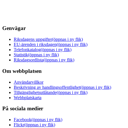
Genvägar
Riksdagens uppgifter
(öppnas i ny flik)
EU-ärenden i riksdagen
(öppnas i ny flik)
Telefonkatalog
(öppnas i ny flik)
Statistik
(öppnas i ny flik)
Riksdagsordlista
(öppnas i ny flik)
Om webbplatsen
Användarvillkor
Beskrivning av handlingsoffentlighet
(öppnas i ny flik)
Tillgänglighetsutlåtande
(öppnas i ny flik)
Webbplatskarta
På sociala medier
Facebook
(öppnas i ny flik)
Flickr
(öppnas i ny flik)