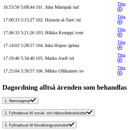
Titta
16.53:50
5:08:44
101
.
Juha
Mäenpää
/
saf
Titta
17.00:33
5:15:27
102
.
Hussein
al-Taee
/
sd
Titta
17.06:33
5:21:26
103
.
Hilkka
Kemppi
/
cent
Titta
17.14:03
5:28:57
104
.
Inka
Hopsu
/
gröna
Titta
17.19:46
5:34:40
105
.
Marko
Asell
/
sd
Titta
17.25:04
5:39:57
106
.
Mikko
Ollikainen
/
sv
Dagordning alltså ärenden som behandlas
1.
Namnupprop
2.
Fyllnadsval till social- och hälsovårdsutskottet
3.
Fyllnadsval till förvaltningsutskottet