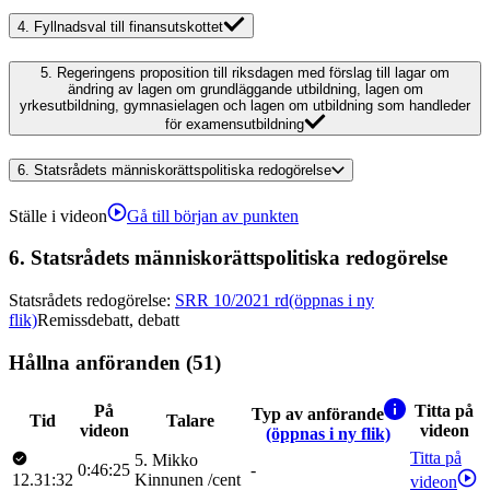
4.
Fyllnadsval till finansutskottet
5.
Regeringens proposition till riksdagen med förslag till lagar om
ändring av lagen om grundläggande utbildning, lagen om
yrkesutbildning, gymnasielagen och lagen om utbildning som handleder
för examensutbildning
6.
Statsrådets människorättspolitiska redogörelse
Ställe i videon
Gå till början av punkten
6.
Statsrådets människorättspolitiska redogörelse
Statsrådets redogörelse
:
SRR 10/2021 rd
(öppnas i ny
flik)
Remissdebatt, debatt
Hållna anföranden (51)
På
Titta på
Typ av anförande
Tid
Talare
videon
videon
(öppnas i ny flik)
Titta på
5
.
Mikko
0:46:25
-
12.31:32
Kinnunen
/
cent
videon