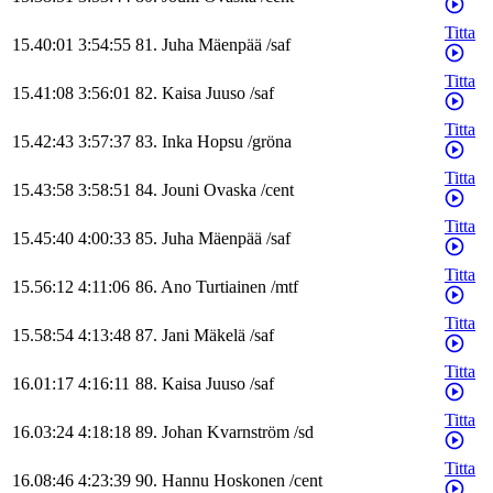
Titta
15.40:01
3:54:55
81
.
Juha
Mäenpää
/
saf
Titta
15.41:08
3:56:01
82
.
Kaisa
Juuso
/
saf
Titta
15.42:43
3:57:37
83
.
Inka
Hopsu
/
gröna
Titta
15.43:58
3:58:51
84
.
Jouni
Ovaska
/
cent
Titta
15.45:40
4:00:33
85
.
Juha
Mäenpää
/
saf
Titta
15.56:12
4:11:06
86
.
Ano
Turtiainen
/
mtf
Titta
15.58:54
4:13:48
87
.
Jani
Mäkelä
/
saf
Titta
16.01:17
4:16:11
88
.
Kaisa
Juuso
/
saf
Titta
16.03:24
4:18:18
89
.
Johan
Kvarnström
/
sd
Titta
16.08:46
4:23:39
90
.
Hannu
Hoskonen
/
cent