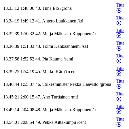
Titta
13.33:12
1:48:06
40
.
Tiina
Elo
/
gröna
Titta
13.34:19
1:49:12
41
.
Antero
Laukkanen
/
kd
Titta
13.35:39
1:50:32
42
.
Merja
Mäkisalo-Ropponen
/
sd
Titta
13.36:39
1:51:33
43
.
Toimi
Kankaanniemi
/
saf
Titta
13.37:58
1:52:52
44
.
Pia
Kauma
/
saml
Titta
13.39:25
1:54:19
45
.
Mikko
Kärnä
/
cent
Titta
13.40:44
1:55:37
46
.
utrikesminister
Pekka
Haavisto
/
gröna
Titta
13.45:21
2:00:15
47
.
Ano
Turtiainen
/
mtf
Titta
13.49:14
2:04:08
48
.
Merja
Mäkisalo-Ropponen
/
sd
Titta
13.54:01
2:08:54
49
.
Pekka
Aittakumpu
/
cent