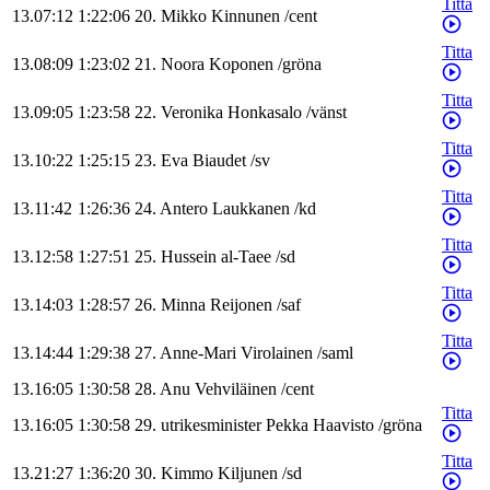
Titta
13.07:12
1:22:06
20
.
Mikko
Kinnunen
/
cent
Titta
13.08:09
1:23:02
21
.
Noora
Koponen
/
gröna
Titta
13.09:05
1:23:58
22
.
Veronika
Honkasalo
/
vänst
Titta
13.10:22
1:25:15
23
.
Eva
Biaudet
/
sv
Titta
13.11:42
1:26:36
24
.
Antero
Laukkanen
/
kd
Titta
13.12:58
1:27:51
25
.
Hussein
al-Taee
/
sd
Titta
13.14:03
1:28:57
26
.
Minna
Reijonen
/
saf
Titta
13.14:44
1:29:38
27
.
Anne-Mari
Virolainen
/
saml
13.16:05
1:30:58
28
.
Anu
Vehviläinen
/
cent
Titta
13.16:05
1:30:58
29
.
utrikesminister
Pekka
Haavisto
/
gröna
Titta
13.21:27
1:36:20
30
.
Kimmo
Kiljunen
/
sd