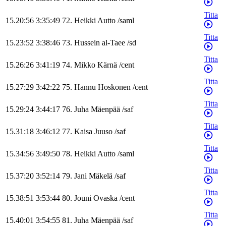
Titta
15.20:56
3:35:49
72
.
Heikki
Autto
/
saml
Titta
15.23:52
3:38:46
73
.
Hussein
al-Taee
/
sd
Titta
15.26:26
3:41:19
74
.
Mikko
Kärnä
/
cent
Titta
15.27:29
3:42:22
75
.
Hannu
Hoskonen
/
cent
Titta
15.29:24
3:44:17
76
.
Juha
Mäenpää
/
saf
Titta
15.31:18
3:46:12
77
.
Kaisa
Juuso
/
saf
Titta
15.34:56
3:49:50
78
.
Heikki
Autto
/
saml
Titta
15.37:20
3:52:14
79
.
Jani
Mäkelä
/
saf
Titta
15.38:51
3:53:44
80
.
Jouni
Ovaska
/
cent
Titta
15.40:01
3:54:55
81
.
Juha
Mäenpää
/
saf