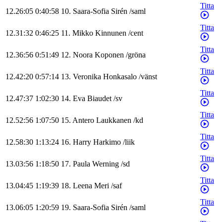
Titta
12.26:05
0:40:58
10
.
Saara-Sofia
Sirén
/
saml
Titta
12.31:32
0:46:25
11
.
Mikko
Kinnunen
/
cent
Titta
12.36:56
0:51:49
12
.
Noora
Koponen
/
gröna
Titta
12.42:20
0:57:14
13
.
Veronika
Honkasalo
/
vänst
Titta
12.47:37
1:02:30
14
.
Eva
Biaudet
/
sv
Titta
12.52:56
1:07:50
15
.
Antero
Laukkanen
/
kd
Titta
12.58:30
1:13:24
16
.
Harry
Harkimo
/
liik
Titta
13.03:56
1:18:50
17
.
Paula
Werning
/
sd
Titta
13.04:45
1:19:39
18
.
Leena
Meri
/
saf
Titta
13.06:05
1:20:59
19
.
Saara-Sofia
Sirén
/
saml