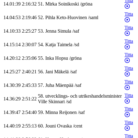
Titta
14.01:39
2:16:32
51
.
Mirka
Soinikoski
/
gröna
Titta
14.04:53
2:19:46
52
.
Pihla
Keto-Huovinen
/
saml
Titta
14.10:33
2:25:27
53
.
Jenna
Simula
/
saf
Titta
14.15:14
2:30:07
54
.
Katja
Taimela
/
sd
Titta
14.20:12
2:35:06
55
.
Inka
Hopsu
/
gröna
Titta
14.25:27
2:40:21
56
.
Jani
Mäkelä
/
saf
Titta
14.30:39
2:45:33
57
.
Juha
Mäenpää
/
saf
Titta
58
.
utvecklings- och utrikeshandelsminister
14.36:29
2:51:22
Ville
Skinnari
/
sd
Titta
14.39:47
2:54:40
59
.
Minna
Reijonen
/
saf
Titta
14.40:19
2:55:13
60
.
Jouni
Ovaska
/
cent
Titta