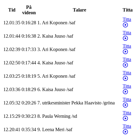
På
Tid
Talare
Titta
videon
Titta
12.01:35
0:16:28
1
.
Ari
Koponen
/
saf
Titta
12.01:44
0:16:38
2
.
Kaisa
Juuso
/
saf
Titta
12.02:39
0:17:33
3
.
Ari
Koponen
/
saf
Titta
12.02:50
0:17:44
4
.
Kaisa
Juuso
/
saf
Titta
12.03:25
0:18:19
5
.
Ari
Koponen
/
saf
Titta
12.03:36
0:18:29
6
.
Kaisa
Juuso
/
saf
Titta
12.05:32
0:20:26
7
.
utrikesminister
Pekka
Haavisto
/
gröna
Titta
12.15:29
0:30:23
8
.
Paula
Werning
/
sd
Titta
12.20:41
0:35:34
9
.
Leena
Meri
/
saf