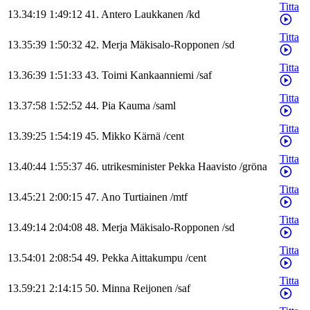
Titta
13.34:19
1:49:12
41
.
Antero
Laukkanen
/
kd
Titta
13.35:39
1:50:32
42
.
Merja
Mäkisalo-Ropponen
/
sd
Titta
13.36:39
1:51:33
43
.
Toimi
Kankaanniemi
/
saf
Titta
13.37:58
1:52:52
44
.
Pia
Kauma
/
saml
Titta
13.39:25
1:54:19
45
.
Mikko
Kärnä
/
cent
Titta
13.40:44
1:55:37
46
.
utrikesminister
Pekka
Haavisto
/
gröna
Titta
13.45:21
2:00:15
47
.
Ano
Turtiainen
/
mtf
Titta
13.49:14
2:04:08
48
.
Merja
Mäkisalo-Ropponen
/
sd
Titta
13.54:01
2:08:54
49
.
Pekka
Aittakumpu
/
cent
Titta
13.59:21
2:14:15
50
.
Minna
Reijonen
/
saf