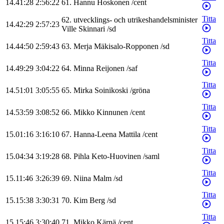
14.41:28
2:56:22
61
.
Hannu
Hoskonen
/
cent
Titta
62
.
utvecklings- och utrikeshandelsminister
14.42:29
2:57:23
Ville
Skinnari
/
sd
Titta
14.44:50
2:59:43
63
.
Merja
Mäkisalo-Ropponen
/
sd
Titta
14.49:29
3:04:22
64
.
Minna
Reijonen
/
saf
Titta
14.51:01
3:05:55
65
.
Mirka
Soinikoski
/
gröna
Titta
14.53:59
3:08:52
66
.
Mikko
Kinnunen
/
cent
Titta
15.01:16
3:16:10
67
.
Hanna-Leena
Mattila
/
cent
Titta
15.04:34
3:19:28
68
.
Pihla
Keto-Huovinen
/
saml
Titta
15.11:46
3:26:39
69
.
Niina
Malm
/
sd
Titta
15.15:38
3:30:31
70
.
Kim
Berg
/
sd
Titta
15.15:46
3:30:40
71
.
Mikko
Kärnä
/
cent