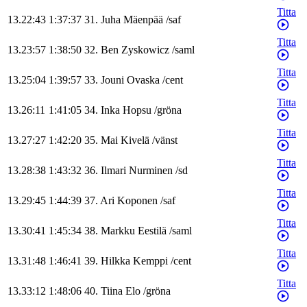
Titta
13.22:43
1:37:37
31
.
Juha
Mäenpää
/
saf
Titta
13.23:57
1:38:50
32
.
Ben
Zyskowicz
/
saml
Titta
13.25:04
1:39:57
33
.
Jouni
Ovaska
/
cent
Titta
13.26:11
1:41:05
34
.
Inka
Hopsu
/
gröna
Titta
13.27:27
1:42:20
35
.
Mai
Kivelä
/
vänst
Titta
13.28:38
1:43:32
36
.
Ilmari
Nurminen
/
sd
Titta
13.29:45
1:44:39
37
.
Ari
Koponen
/
saf
Titta
13.30:41
1:45:34
38
.
Markku
Eestilä
/
saml
Titta
13.31:48
1:46:41
39
.
Hilkka
Kemppi
/
cent
Titta
13.33:12
1:48:06
40
.
Tiina
Elo
/
gröna