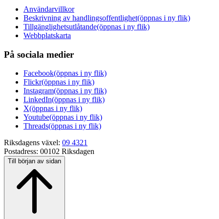
Användarvillkor
Beskrivning av handlingsoffentlighet
(öppnas i ny flik)
Tillgänglighetsutlåtande
(öppnas i ny flik)
Webbplatskarta
På sociala medier
Facebook
(öppnas i ny flik)
Flickr
(öppnas i ny flik)
Instagram
(öppnas i ny flik)
LinkedIn
(öppnas i ny flik)
X
(öppnas i ny flik)
Youtube
(öppnas i ny flik)
Threads
(öppnas i ny flik)
Riksdagens växel:
09 4321
Postadress:
00102 Riksdagen
Till början av sidan