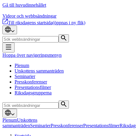
Gå till huvudinnehållet
Videor och webbsändningar
Till riksdagens startsida
(öppnas i ny flik)
Hoppa över navigeringsmenyn
Plenum
Utskottens sammanträden
Seminarier
Presskonferenser
Presentationsfilmer
Riksdagsgrupperna
Plenum
Utskottens
sammanträden
Seminarier
Presskonferenser
Presentationsfilmer
Riksdag
Startsida