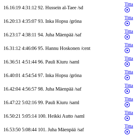
Titta
16.16:19
4:31:12
92
.
Hussein
al-Taee
/
sd
Titta
16.20:13
4:35:07
93
.
Inka
Hopsu
/
gröna
Titta
16.23:17
4:38:11
94
.
Juha
Mäenpää
/
saf
Titta
16.31:12
4:46:06
95
.
Hannu
Hoskonen
/
cent
Titta
16.36:51
4:51:44
96
.
Pauli
Kiuru
/
saml
Titta
16.40:01
4:54:54
97
.
Inka
Hopsu
/
gröna
Titta
16.42:04
4:56:57
98
.
Juha
Mäenpää
/
saf
Titta
16.47:22
5:02:16
99
.
Pauli
Kiuru
/
saml
Titta
16.50:21
5:05:14
100
.
Heikki
Autto
/
saml
Titta
16.53:50
5:08:44
101
.
Juha
Mäenpää
/
saf