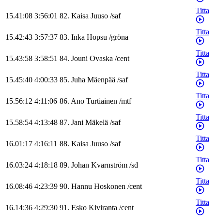
Titta
15.41:08
3:56:01
82
.
Kaisa
Juuso
/
saf
Titta
15.42:43
3:57:37
83
.
Inka
Hopsu
/
gröna
Titta
15.43:58
3:58:51
84
.
Jouni
Ovaska
/
cent
Titta
15.45:40
4:00:33
85
.
Juha
Mäenpää
/
saf
Titta
15.56:12
4:11:06
86
.
Ano
Turtiainen
/
mtf
Titta
15.58:54
4:13:48
87
.
Jani
Mäkelä
/
saf
Titta
16.01:17
4:16:11
88
.
Kaisa
Juuso
/
saf
Titta
16.03:24
4:18:18
89
.
Johan
Kvarnström
/
sd
Titta
16.08:46
4:23:39
90
.
Hannu
Hoskonen
/
cent
Titta
16.14:36
4:29:30
91
.
Esko
Kiviranta
/
cent