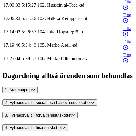
Titta
17.00:33
5:15:27
102
.
Hussein
al-Taee
/
sd
Titta
17.06:33
5:21:26
103
.
Hilkka
Kemppi
/
cent
Titta
17.14:03
5:28:57
104
.
Inka
Hopsu
/
gröna
Titta
17.19:46
5:34:40
105
.
Marko
Asell
/
sd
Titta
17.25:04
5:39:57
106
.
Mikko
Ollikainen
/
sv
Dagordning alltså ärenden som behandlas
1.
Namnupprop
2.
Fyllnadsval till social- och hälsovårdsutskottet
3.
Fyllnadsval till förvaltningsutskottet
4.
Fyllnadsval till finansutskottet