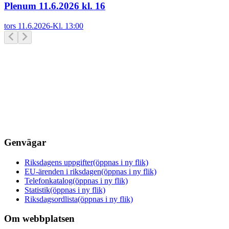
Plenum 11.6.2026 kl. 16
tors 11.6.2026
-
Kl.
13:00
Genvägar
Riksdagens uppgifter
(öppnas i ny flik)
EU-ärenden i riksdagen
(öppnas i ny flik)
Telefonkatalog
(öppnas i ny flik)
Statistik
(öppnas i ny flik)
Riksdagsordlista
(öppnas i ny flik)
Om webbplatsen