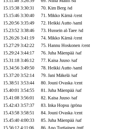
15.11:46
3:26:39
69
.
Niina
Malm
/
sd
15.15:38
3:30:31
70
.
Kim
Berg
/
sd
15.15:46
3:30:40
71
.
Mikko
Kärnä
/
cent
15.20:56
3:35:49
72
.
Heikki
Autto
/
saml
15.23:52
3:38:46
73
.
Hussein
al-Taee
/
sd
15.26:26
3:41:19
74
.
Mikko
Kärnä
/
cent
15.27:29
3:42:22
75
.
Hannu
Hoskonen
/
cent
15.29:24
3:44:17
76
.
Juha
Mäenpää
/
saf
15.31:18
3:46:12
77
.
Kaisa
Juuso
/
saf
15.34:56
3:49:50
78
.
Heikki
Autto
/
saml
15.37:20
3:52:14
79
.
Jani
Mäkelä
/
saf
15.38:51
3:53:44
80
.
Jouni
Ovaska
/
cent
15.40:01
3:54:55
81
.
Juha
Mäenpää
/
saf
15.41:08
3:56:01
82
.
Kaisa
Juuso
/
saf
15.42:43
3:57:37
83
.
Inka
Hopsu
/
gröna
15.43:58
3:58:51
84
.
Jouni
Ovaska
/
cent
15.45:40
4:00:33
85
.
Juha
Mäenpää
/
saf
15.56:12
4:11:06
86
.
Ano
Turtiainen
/
mtf