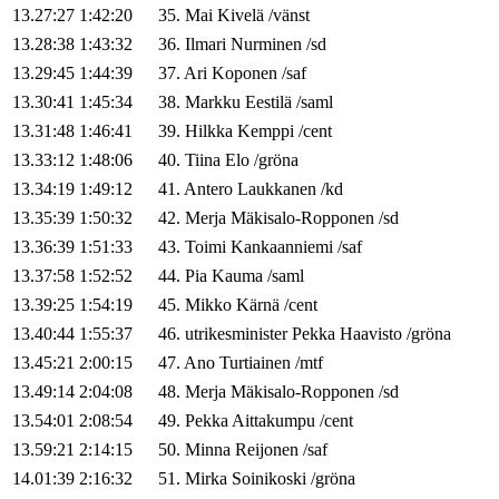
13.27:27
1:42:20
35
.
Mai
Kivelä
/
vänst
13.28:38
1:43:32
36
.
Ilmari
Nurminen
/
sd
13.29:45
1:44:39
37
.
Ari
Koponen
/
saf
13.30:41
1:45:34
38
.
Markku
Eestilä
/
saml
13.31:48
1:46:41
39
.
Hilkka
Kemppi
/
cent
13.33:12
1:48:06
40
.
Tiina
Elo
/
gröna
13.34:19
1:49:12
41
.
Antero
Laukkanen
/
kd
13.35:39
1:50:32
42
.
Merja
Mäkisalo-Ropponen
/
sd
13.36:39
1:51:33
43
.
Toimi
Kankaanniemi
/
saf
13.37:58
1:52:52
44
.
Pia
Kauma
/
saml
13.39:25
1:54:19
45
.
Mikko
Kärnä
/
cent
13.40:44
1:55:37
46
.
utrikesminister
Pekka
Haavisto
/
gröna
13.45:21
2:00:15
47
.
Ano
Turtiainen
/
mtf
13.49:14
2:04:08
48
.
Merja
Mäkisalo-Ropponen
/
sd
13.54:01
2:08:54
49
.
Pekka
Aittakumpu
/
cent
13.59:21
2:14:15
50
.
Minna
Reijonen
/
saf
14.01:39
2:16:32
51
.
Mirka
Soinikoski
/
gröna