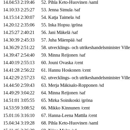
14.04:53
2:19:46
52
.
Pihla
Keto-Huovinen
/
saml
14.10:33
2:25:27
53
.
Jenna
Simula
/
saf
14.15:14
2:30:07
54
.
Katja
Taimela
/
sd
14.20:12
2:35:06
55
.
Inka
Hopsu
/
gröna
14.25:27
2:40:21
56
.
Jani
Mäkelä
/
saf
14.30:39
2:45:33
57
.
Juha
Mäenpää
/
saf
14.36:29
2:51:22
58
.
utvecklings- och utrikeshandelsminister
Ville
14.39:47
2:54:40
59
.
Minna
Reijonen
/
saf
14.40:19
2:55:13
60
.
Jouni
Ovaska
/
cent
14.41:28
2:56:22
61
.
Hannu
Hoskonen
/
cent
14.42:29
2:57:23
62
.
utvecklings- och utrikeshandelsminister
Ville
14.44:50
2:59:43
63
.
Merja
Mäkisalo-Ropponen
/
sd
14.49:29
3:04:22
64
.
Minna
Reijonen
/
saf
14.51:01
3:05:55
65
.
Mirka
Soinikoski
/
gröna
14.53:59
3:08:52
66
.
Mikko
Kinnunen
/
cent
15.01:16
3:16:10
67
.
Hanna-Leena
Mattila
/
cent
15.04:34
3:19:28
68
.
Pihla
Keto-Huovinen
/
saml