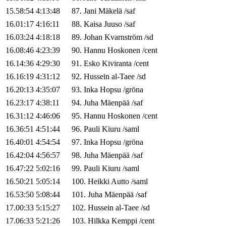
15.58:54
4:13:48
87
.
Jani
Mäkelä
/
saf
16.01:17
4:16:11
88
.
Kaisa
Juuso
/
saf
16.03:24
4:18:18
89
.
Johan
Kvarnström
/
sd
16.08:46
4:23:39
90
.
Hannu
Hoskonen
/
cent
16.14:36
4:29:30
91
.
Esko
Kiviranta
/
cent
16.16:19
4:31:12
92
.
Hussein
al-Taee
/
sd
16.20:13
4:35:07
93
.
Inka
Hopsu
/
gröna
16.23:17
4:38:11
94
.
Juha
Mäenpää
/
saf
16.31:12
4:46:06
95
.
Hannu
Hoskonen
/
cent
16.36:51
4:51:44
96
.
Pauli
Kiuru
/
saml
16.40:01
4:54:54
97
.
Inka
Hopsu
/
gröna
16.42:04
4:56:57
98
.
Juha
Mäenpää
/
saf
16.47:22
5:02:16
99
.
Pauli
Kiuru
/
saml
16.50:21
5:05:14
100
.
Heikki
Autto
/
saml
16.53:50
5:08:44
101
.
Juha
Mäenpää
/
saf
17.00:33
5:15:27
102
.
Hussein
al-Taee
/
sd
17.06:33
5:21:26
103
.
Hilkka
Kemppi
/
cent