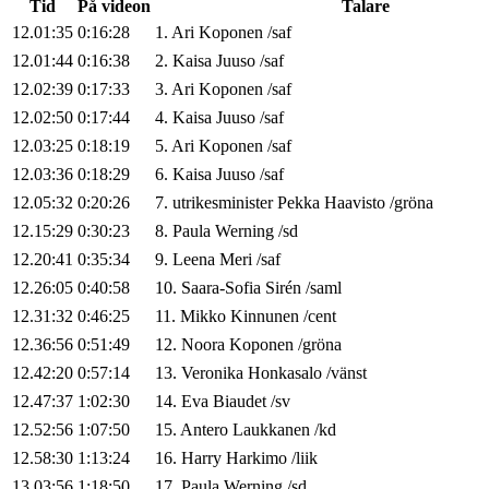
Tid
På videon
Talare
12.01:35
0:16:28
1
.
Ari
Koponen
/
saf
12.01:44
0:16:38
2
.
Kaisa
Juuso
/
saf
12.02:39
0:17:33
3
.
Ari
Koponen
/
saf
12.02:50
0:17:44
4
.
Kaisa
Juuso
/
saf
12.03:25
0:18:19
5
.
Ari
Koponen
/
saf
12.03:36
0:18:29
6
.
Kaisa
Juuso
/
saf
12.05:32
0:20:26
7
.
utrikesminister
Pekka
Haavisto
/
gröna
12.15:29
0:30:23
8
.
Paula
Werning
/
sd
12.20:41
0:35:34
9
.
Leena
Meri
/
saf
12.26:05
0:40:58
10
.
Saara-Sofia
Sirén
/
saml
12.31:32
0:46:25
11
.
Mikko
Kinnunen
/
cent
12.36:56
0:51:49
12
.
Noora
Koponen
/
gröna
12.42:20
0:57:14
13
.
Veronika
Honkasalo
/
vänst
12.47:37
1:02:30
14
.
Eva
Biaudet
/
sv
12.52:56
1:07:50
15
.
Antero
Laukkanen
/
kd
12.58:30
1:13:24
16
.
Harry
Harkimo
/
liik
13.03:56
1:18:50
17
.
Paula
Werning
/
sd