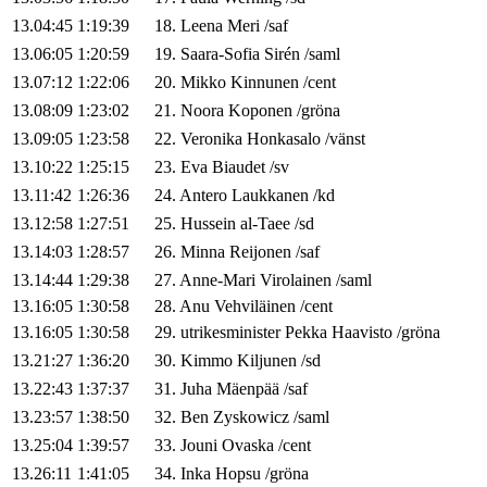
13.04:45
1:19:39
18
.
Leena
Meri
/
saf
13.06:05
1:20:59
19
.
Saara-Sofia
Sirén
/
saml
13.07:12
1:22:06
20
.
Mikko
Kinnunen
/
cent
13.08:09
1:23:02
21
.
Noora
Koponen
/
gröna
13.09:05
1:23:58
22
.
Veronika
Honkasalo
/
vänst
13.10:22
1:25:15
23
.
Eva
Biaudet
/
sv
13.11:42
1:26:36
24
.
Antero
Laukkanen
/
kd
13.12:58
1:27:51
25
.
Hussein
al-Taee
/
sd
13.14:03
1:28:57
26
.
Minna
Reijonen
/
saf
13.14:44
1:29:38
27
.
Anne-Mari
Virolainen
/
saml
13.16:05
1:30:58
28
.
Anu
Vehviläinen
/
cent
13.16:05
1:30:58
29
.
utrikesminister
Pekka
Haavisto
/
gröna
13.21:27
1:36:20
30
.
Kimmo
Kiljunen
/
sd
13.22:43
1:37:37
31
.
Juha
Mäenpää
/
saf
13.23:57
1:38:50
32
.
Ben
Zyskowicz
/
saml
13.25:04
1:39:57
33
.
Jouni
Ovaska
/
cent
13.26:11
1:41:05
34
.
Inka
Hopsu
/
gröna