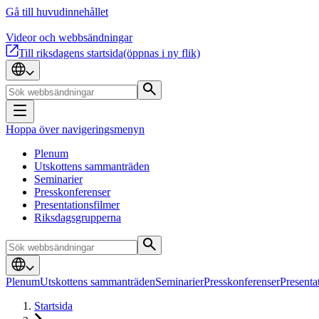
Gå till huvudinnehållet
Videor och webbsändningar
Till riksdagens startsida
(öppnas i ny flik)
Hoppa över navigeringsmenyn
Plenum
Utskottens sammanträden
Seminarier
Presskonferenser
Presentationsfilmer
Riksdagsgrupperna
Plenum
Utskottens sammanträden
Seminarier
Presskonferenser
Presenta
Startsida