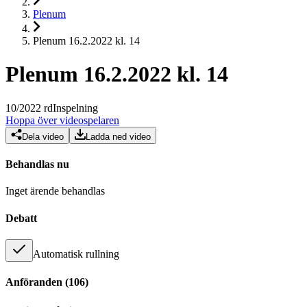
Plenum
Plenum 16.2.2022 kl. 14
Plenum 16.2.2022 kl. 14
10
/
2022
rd
Inspelning
Hoppa över videospelaren
Dela video
Ladda ned video
Behandlas nu
Inget ärende behandlas
Debatt
Automatisk rullning
Anföranden
(
106
)