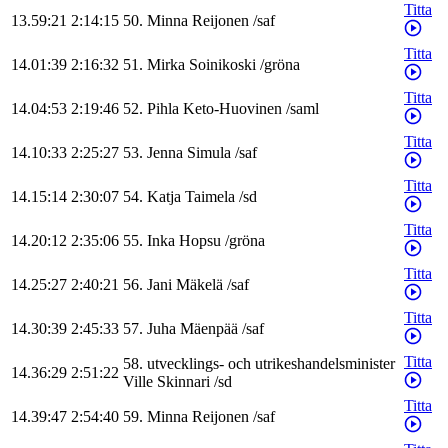
Titta
13.59:21
2:14:15
50
.
Minna
Reijonen
/
saf
Titta
14.01:39
2:16:32
51
.
Mirka
Soinikoski
/
gröna
Titta
14.04:53
2:19:46
52
.
Pihla
Keto-Huovinen
/
saml
Titta
14.10:33
2:25:27
53
.
Jenna
Simula
/
saf
Titta
14.15:14
2:30:07
54
.
Katja
Taimela
/
sd
Titta
14.20:12
2:35:06
55
.
Inka
Hopsu
/
gröna
Titta
14.25:27
2:40:21
56
.
Jani
Mäkelä
/
saf
Titta
14.30:39
2:45:33
57
.
Juha
Mäenpää
/
saf
Titta
58
.
utvecklings- och utrikeshandelsminister
14.36:29
2:51:22
Ville
Skinnari
/
sd
Titta
14.39:47
2:54:40
59
.
Minna
Reijonen
/
saf