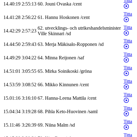
Titta
14.40:19
2:55:13
60
.
Jouni
Ovaska
/
cent
Titta
14.41:28
2:56:22
61
.
Hannu
Hoskonen
/
cent
Titta
62
.
utvecklings- och utrikeshandelsminister
14.42:29
2:57:23
Ville
Skinnari
/
sd
Titta
14.44:50
2:59:43
63
.
Merja
Mäkisalo-Ropponen
/
sd
Titta
14.49:29
3:04:22
64
.
Minna
Reijonen
/
saf
Titta
14.51:01
3:05:55
65
.
Mirka
Soinikoski
/
gröna
Titta
14.53:59
3:08:52
66
.
Mikko
Kinnunen
/
cent
Titta
15.01:16
3:16:10
67
.
Hanna-Leena
Mattila
/
cent
Titta
15.04:34
3:19:28
68
.
Pihla
Keto-Huovinen
/
saml
Titta
15.11:46
3:26:39
69
.
Niina
Malm
/
sd
Titta