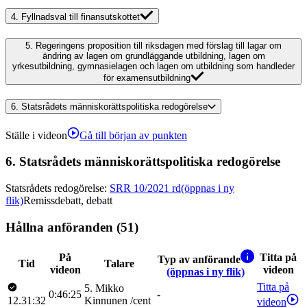
4.
Fyllnadsval till finansutskottet
5.
Regeringens proposition till riksdagen med förslag till lagar om
ändring av lagen om grundläggande utbildning, lagen om
yrkesutbildning, gymnasielagen och lagen om utbildning som handleder
för examensutbildning
6.
Statsrådets människorättspolitiska redogörelse
Ställe i videon
Gå till början av punkten
6.
Statsrådets människorättspolitiska redogörelse
Statsrådets redogörelse
:
SRR 10/2021 rd
(öppnas i ny
flik)
Remissdebatt, debatt
Hållna anföranden (51)
På
Titta på
Typ av anförande
Tid
Talare
videon
videon
(öppnas i ny flik)
Titta på
5
.
Mikko
0:46:25
-
12.31:32
Kinnunen
/
cent
videon