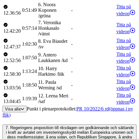
6
.
Noora
Titta på
0:51:49
Koponen
-
12.36:56
videon
/
gröna
7
.
Veronika
Titta på
0:57:14
Honkasalo
-
12.42:20
videon
/
vänst
Titta på
8
.
Eva
Biaudet
1:02:30
-
12.47:37
/
sv
videon
Titta på
9
.
Antero
1:07:50
-
12.52:56
Laukkanen
/
kd
videon
Titta på
10
.
Harry
1:13:24
-
12.58:30
Harkimo
/
liik
videon
Titta på
11
.
Paula
1:18:50
-
13.03:56
Werning
/
sd
videon
Titta på
12
.
Leena
Meri
1:19:39
-
13.04:45
/
saf
videon
Punkt i plenarprotokollet
:
PR 10/2022/6 rd
(öppnas i ny
Visa alla
flik)
7.
Regeringens proposition till riksdagen om godkännande och sättande
i kraft av avtalet om investeringsskydd mellan Europeiska unionen och
dess medlemsstater, å ena sidan, och Republiken Singapore, å andra