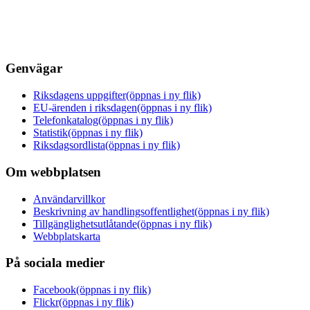
Genvägar
Riksdagens uppgifter
(öppnas i ny flik)
EU-ärenden i riksdagen
(öppnas i ny flik)
Telefonkatalog
(öppnas i ny flik)
Statistik
(öppnas i ny flik)
Riksdagsordlista
(öppnas i ny flik)
Om webbplatsen
Användarvillkor
Beskrivning av handlingsoffentlighet
(öppnas i ny flik)
Tillgänglighetsutlåtande
(öppnas i ny flik)
Webbplatskarta
På sociala medier
Facebook
(öppnas i ny flik)
Flickr
(öppnas i ny flik)