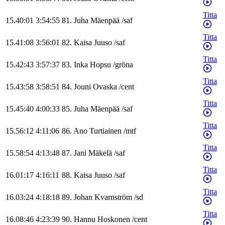
Titta
15.40:01
3:54:55
81
.
Juha
Mäenpää
/
saf
Titta
15.41:08
3:56:01
82
.
Kaisa
Juuso
/
saf
Titta
15.42:43
3:57:37
83
.
Inka
Hopsu
/
gröna
Titta
15.43:58
3:58:51
84
.
Jouni
Ovaska
/
cent
Titta
15.45:40
4:00:33
85
.
Juha
Mäenpää
/
saf
Titta
15.56:12
4:11:06
86
.
Ano
Turtiainen
/
mtf
Titta
15.58:54
4:13:48
87
.
Jani
Mäkelä
/
saf
Titta
16.01:17
4:16:11
88
.
Kaisa
Juuso
/
saf
Titta
16.03:24
4:18:18
89
.
Johan
Kvarnström
/
sd
Titta
16.08:46
4:23:39
90
.
Hannu
Hoskonen
/
cent