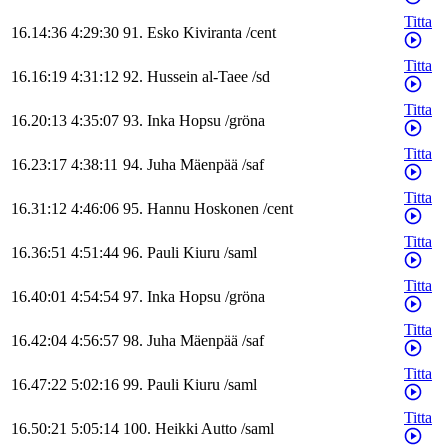
Titta
16.14:36
4:29:30
91
.
Esko
Kiviranta
/
cent
Titta
16.16:19
4:31:12
92
.
Hussein
al-Taee
/
sd
Titta
16.20:13
4:35:07
93
.
Inka
Hopsu
/
gröna
Titta
16.23:17
4:38:11
94
.
Juha
Mäenpää
/
saf
Titta
16.31:12
4:46:06
95
.
Hannu
Hoskonen
/
cent
Titta
16.36:51
4:51:44
96
.
Pauli
Kiuru
/
saml
Titta
16.40:01
4:54:54
97
.
Inka
Hopsu
/
gröna
Titta
16.42:04
4:56:57
98
.
Juha
Mäenpää
/
saf
Titta
16.47:22
5:02:16
99
.
Pauli
Kiuru
/
saml
Titta
16.50:21
5:05:14
100
.
Heikki
Autto
/
saml