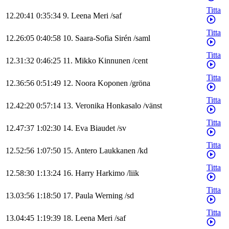
Titta
12.20:41
0:35:34
9
.
Leena
Meri
/
saf
Titta
12.26:05
0:40:58
10
.
Saara-Sofia
Sirén
/
saml
Titta
12.31:32
0:46:25
11
.
Mikko
Kinnunen
/
cent
Titta
12.36:56
0:51:49
12
.
Noora
Koponen
/
gröna
Titta
12.42:20
0:57:14
13
.
Veronika
Honkasalo
/
vänst
Titta
12.47:37
1:02:30
14
.
Eva
Biaudet
/
sv
Titta
12.52:56
1:07:50
15
.
Antero
Laukkanen
/
kd
Titta
12.58:30
1:13:24
16
.
Harry
Harkimo
/
liik
Titta
13.03:56
1:18:50
17
.
Paula
Werning
/
sd
Titta
13.04:45
1:19:39
18
.
Leena
Meri
/
saf