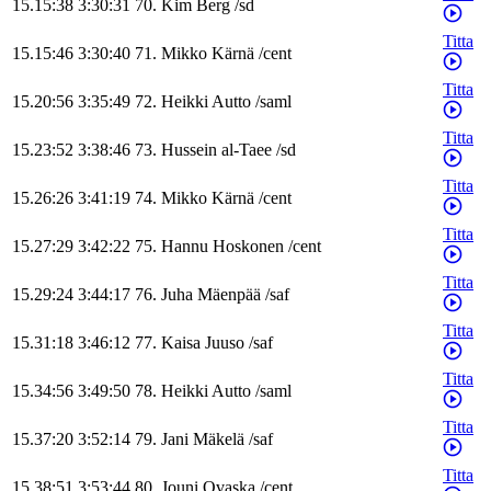
15.15:38
3:30:31
70
.
Kim
Berg
/
sd
Titta
15.15:46
3:30:40
71
.
Mikko
Kärnä
/
cent
Titta
15.20:56
3:35:49
72
.
Heikki
Autto
/
saml
Titta
15.23:52
3:38:46
73
.
Hussein
al-Taee
/
sd
Titta
15.26:26
3:41:19
74
.
Mikko
Kärnä
/
cent
Titta
15.27:29
3:42:22
75
.
Hannu
Hoskonen
/
cent
Titta
15.29:24
3:44:17
76
.
Juha
Mäenpää
/
saf
Titta
15.31:18
3:46:12
77
.
Kaisa
Juuso
/
saf
Titta
15.34:56
3:49:50
78
.
Heikki
Autto
/
saml
Titta
15.37:20
3:52:14
79
.
Jani
Mäkelä
/
saf
Titta
15.38:51
3:53:44
80
.
Jouni
Ovaska
/
cent