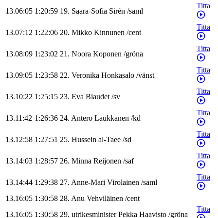
Titta
13.06:05
1:20:59
19
.
Saara-Sofia
Sirén
/
saml
Titta
13.07:12
1:22:06
20
.
Mikko
Kinnunen
/
cent
Titta
13.08:09
1:23:02
21
.
Noora
Koponen
/
gröna
Titta
13.09:05
1:23:58
22
.
Veronika
Honkasalo
/
vänst
Titta
13.10:22
1:25:15
23
.
Eva
Biaudet
/
sv
Titta
13.11:42
1:26:36
24
.
Antero
Laukkanen
/
kd
Titta
13.12:58
1:27:51
25
.
Hussein
al-Taee
/
sd
Titta
13.14:03
1:28:57
26
.
Minna
Reijonen
/
saf
Titta
13.14:44
1:29:38
27
.
Anne-Mari
Virolainen
/
saml
13.16:05
1:30:58
28
.
Anu
Vehviläinen
/
cent
Titta
13.16:05
1:30:58
29
.
utrikesminister
Pekka
Haavisto
/
gröna