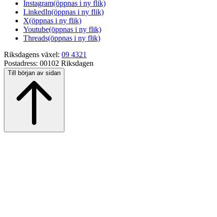
Instagram
(öppnas i ny flik)
LinkedIn
(öppnas i ny flik)
X
(öppnas i ny flik)
Youtube
(öppnas i ny flik)
Threads
(öppnas i ny flik)
Riksdagens växel:
09 4321
Postadress:
00102 Riksdagen
Till början av sidan