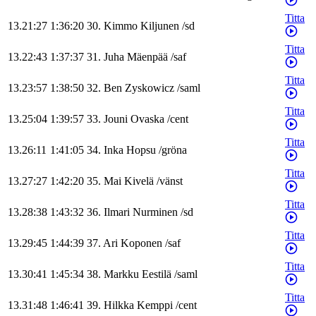
Titta
13.21:27
1:36:20
30
.
Kimmo
Kiljunen
/
sd
Titta
13.22:43
1:37:37
31
.
Juha
Mäenpää
/
saf
Titta
13.23:57
1:38:50
32
.
Ben
Zyskowicz
/
saml
Titta
13.25:04
1:39:57
33
.
Jouni
Ovaska
/
cent
Titta
13.26:11
1:41:05
34
.
Inka
Hopsu
/
gröna
Titta
13.27:27
1:42:20
35
.
Mai
Kivelä
/
vänst
Titta
13.28:38
1:43:32
36
.
Ilmari
Nurminen
/
sd
Titta
13.29:45
1:44:39
37
.
Ari
Koponen
/
saf
Titta
13.30:41
1:45:34
38
.
Markku
Eestilä
/
saml
Titta
13.31:48
1:46:41
39
.
Hilkka
Kemppi
/
cent