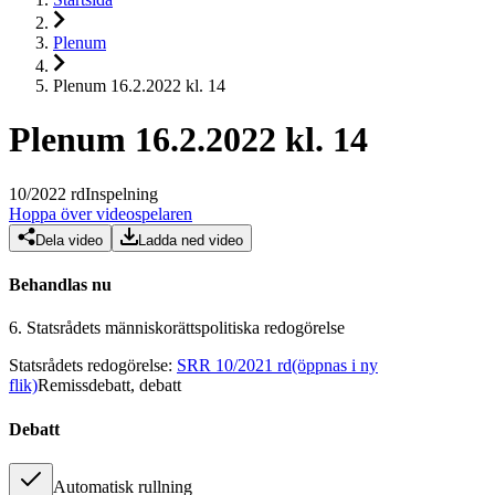
Plenum
Plenum 16.2.2022 kl. 14
Plenum 16.2.2022 kl. 14
10
/
2022
rd
Inspelning
Hoppa över videospelaren
Dela video
Ladda ned video
Behandlas nu
6.
Statsrådets människorättspolitiska redogörelse
Statsrådets redogörelse
:
SRR 10/2021 rd
(öppnas i ny
flik)
Remissdebatt, debatt
Debatt
Automatisk rullning