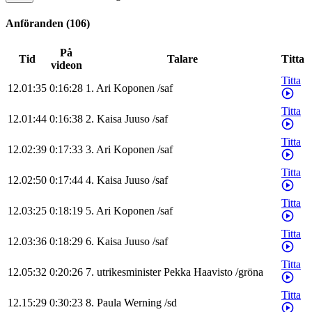
Anföranden
(
106
)
På
Tid
Talare
Titta
videon
Titta
12.01:35
0:16:28
1
.
Ari
Koponen
/
saf
Titta
12.01:44
0:16:38
2
.
Kaisa
Juuso
/
saf
Titta
12.02:39
0:17:33
3
.
Ari
Koponen
/
saf
Titta
12.02:50
0:17:44
4
.
Kaisa
Juuso
/
saf
Titta
12.03:25
0:18:19
5
.
Ari
Koponen
/
saf
Titta
12.03:36
0:18:29
6
.
Kaisa
Juuso
/
saf
Titta
12.05:32
0:20:26
7
.
utrikesminister
Pekka
Haavisto
/
gröna
Titta
12.15:29
0:30:23
8
.
Paula
Werning
/
sd