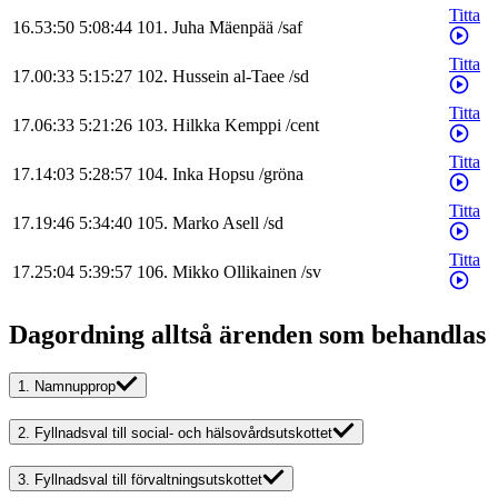
Titta
16.53:50
5:08:44
101
.
Juha
Mäenpää
/
saf
Titta
17.00:33
5:15:27
102
.
Hussein
al-Taee
/
sd
Titta
17.06:33
5:21:26
103
.
Hilkka
Kemppi
/
cent
Titta
17.14:03
5:28:57
104
.
Inka
Hopsu
/
gröna
Titta
17.19:46
5:34:40
105
.
Marko
Asell
/
sd
Titta
17.25:04
5:39:57
106
.
Mikko
Ollikainen
/
sv
Dagordning alltså ärenden som behandlas
1.
Namnupprop
2.
Fyllnadsval till social- och hälsovårdsutskottet
3.
Fyllnadsval till förvaltningsutskottet