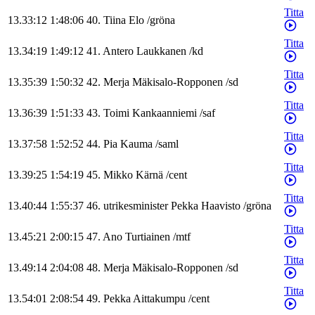
Titta
13.33:12
1:48:06
40
.
Tiina
Elo
/
gröna
Titta
13.34:19
1:49:12
41
.
Antero
Laukkanen
/
kd
Titta
13.35:39
1:50:32
42
.
Merja
Mäkisalo-Ropponen
/
sd
Titta
13.36:39
1:51:33
43
.
Toimi
Kankaanniemi
/
saf
Titta
13.37:58
1:52:52
44
.
Pia
Kauma
/
saml
Titta
13.39:25
1:54:19
45
.
Mikko
Kärnä
/
cent
Titta
13.40:44
1:55:37
46
.
utrikesminister
Pekka
Haavisto
/
gröna
Titta
13.45:21
2:00:15
47
.
Ano
Turtiainen
/
mtf
Titta
13.49:14
2:04:08
48
.
Merja
Mäkisalo-Ropponen
/
sd
Titta
13.54:01
2:08:54
49
.
Pekka
Aittakumpu
/
cent