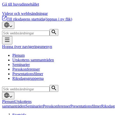
Gå till huvudinnehållet
Videor och webbsändningar
Till riksdagens startsida
(öppnas i ny flik)
Hoppa över navigeringsmenyn
Plenum
Utskottens sammanträden
Seminarier
Presskonferenser
Presentationsfilmer
Riksdagsgrupperna
Plenum
Utskottens
sammanträden
Seminarier
Presskonferenser
Presentationsfilmer
Riksdag
Startsida