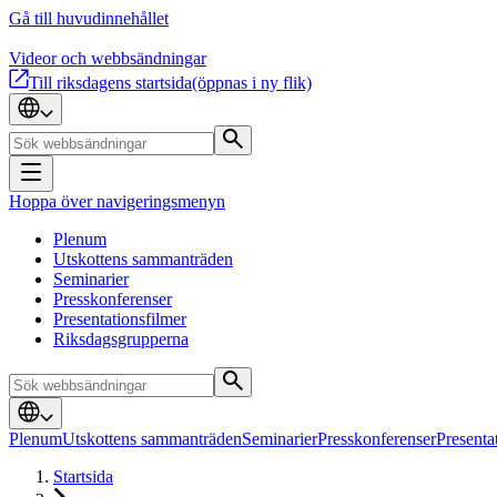
Gå till huvudinnehållet
Videor och webbsändningar
Till riksdagens startsida
(öppnas i ny flik)
Hoppa över navigeringsmenyn
Plenum
Utskottens sammanträden
Seminarier
Presskonferenser
Presentationsfilmer
Riksdagsgrupperna
Plenum
Utskottens sammanträden
Seminarier
Presskonferenser
Presenta
Startsida