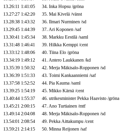
13.26:11
1:41:05
34
.
Inka
Hopsu
/
gröna
13.27:27
1:42:20
35
.
Mai
Kivelä
/
vänst
13.28:38
1:43:32
36
.
Ilmari
Nurminen
/
sd
13.29:45
1:44:39
37
.
Ari
Koponen
/
saf
13.30:41
1:45:34
38
.
Markku
Eestilä
/
saml
13.31:48
1:46:41
39
.
Hilkka
Kemppi
/
cent
13.33:12
1:48:06
40
.
Tiina
Elo
/
gröna
13.34:19
1:49:12
41
.
Antero
Laukkanen
/
kd
13.35:39
1:50:32
42
.
Merja
Mäkisalo-Ropponen
/
sd
13.36:39
1:51:33
43
.
Toimi
Kankaanniemi
/
saf
13.37:58
1:52:52
44
.
Pia
Kauma
/
saml
13.39:25
1:54:19
45
.
Mikko
Kärnä
/
cent
13.40:44
1:55:37
46
.
utrikesminister
Pekka
Haavisto
/
gröna
13.45:21
2:00:15
47
.
Ano
Turtiainen
/
mtf
13.49:14
2:04:08
48
.
Merja
Mäkisalo-Ropponen
/
sd
13.54:01
2:08:54
49
.
Pekka
Aittakumpu
/
cent
13.59:21
2:14:15
50
.
Minna
Reijonen
/
saf