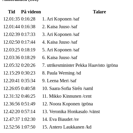
Tid
På videon
Talare
12.01:35
0:16:28
1
.
Ari
Koponen
/
saf
12.01:44
0:16:38
2
.
Kaisa
Juuso
/
saf
12.02:39
0:17:33
3
.
Ari
Koponen
/
saf
12.02:50
0:17:44
4
.
Kaisa
Juuso
/
saf
12.03:25
0:18:19
5
.
Ari
Koponen
/
saf
12.03:36
0:18:29
6
.
Kaisa
Juuso
/
saf
12.05:32
0:20:26
7
.
utrikesminister
Pekka
Haavisto
/
gröna
12.15:29
0:30:23
8
.
Paula
Werning
/
sd
12.20:41
0:35:34
9
.
Leena
Meri
/
saf
12.26:05
0:40:58
10
.
Saara-Sofia
Sirén
/
saml
12.31:32
0:46:25
11
.
Mikko
Kinnunen
/
cent
12.36:56
0:51:49
12
.
Noora
Koponen
/
gröna
12.42:20
0:57:14
13
.
Veronika
Honkasalo
/
vänst
12.47:37
1:02:30
14
.
Eva
Biaudet
/
sv
12.52:56
1:07:50
15
.
Antero
Laukkanen
/
kd