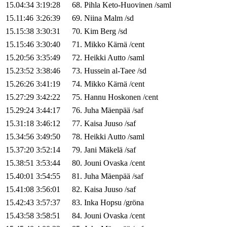
15.04:34
3:19:28
68
.
Pihla
Keto-Huovinen
/
saml
15.11:46
3:26:39
69
.
Niina
Malm
/
sd
15.15:38
3:30:31
70
.
Kim
Berg
/
sd
15.15:46
3:30:40
71
.
Mikko
Kärnä
/
cent
15.20:56
3:35:49
72
.
Heikki
Autto
/
saml
15.23:52
3:38:46
73
.
Hussein
al-Taee
/
sd
15.26:26
3:41:19
74
.
Mikko
Kärnä
/
cent
15.27:29
3:42:22
75
.
Hannu
Hoskonen
/
cent
15.29:24
3:44:17
76
.
Juha
Mäenpää
/
saf
15.31:18
3:46:12
77
.
Kaisa
Juuso
/
saf
15.34:56
3:49:50
78
.
Heikki
Autto
/
saml
15.37:20
3:52:14
79
.
Jani
Mäkelä
/
saf
15.38:51
3:53:44
80
.
Jouni
Ovaska
/
cent
15.40:01
3:54:55
81
.
Juha
Mäenpää
/
saf
15.41:08
3:56:01
82
.
Kaisa
Juuso
/
saf
15.42:43
3:57:37
83
.
Inka
Hopsu
/
gröna
15.43:58
3:58:51
84
.
Jouni
Ovaska
/
cent