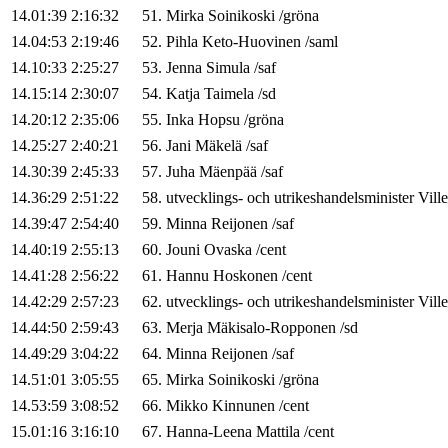
14.01:39
2:16:32
51
.
Mirka
Soinikoski
/
gröna
14.04:53
2:19:46
52
.
Pihla
Keto-Huovinen
/
saml
14.10:33
2:25:27
53
.
Jenna
Simula
/
saf
14.15:14
2:30:07
54
.
Katja
Taimela
/
sd
14.20:12
2:35:06
55
.
Inka
Hopsu
/
gröna
14.25:27
2:40:21
56
.
Jani
Mäkelä
/
saf
14.30:39
2:45:33
57
.
Juha
Mäenpää
/
saf
14.36:29
2:51:22
58
.
utvecklings- och utrikeshandelsminister
Ville
14.39:47
2:54:40
59
.
Minna
Reijonen
/
saf
14.40:19
2:55:13
60
.
Jouni
Ovaska
/
cent
14.41:28
2:56:22
61
.
Hannu
Hoskonen
/
cent
14.42:29
2:57:23
62
.
utvecklings- och utrikeshandelsminister
Ville
14.44:50
2:59:43
63
.
Merja
Mäkisalo-Ropponen
/
sd
14.49:29
3:04:22
64
.
Minna
Reijonen
/
saf
14.51:01
3:05:55
65
.
Mirka
Soinikoski
/
gröna
14.53:59
3:08:52
66
.
Mikko
Kinnunen
/
cent
15.01:16
3:16:10
67
.
Hanna-Leena
Mattila
/
cent