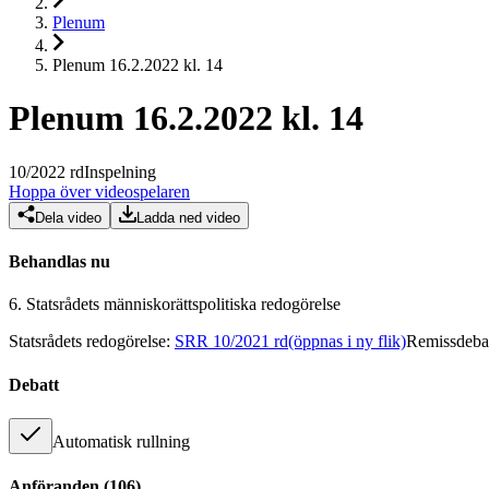
Plenum
Plenum 16.2.2022 kl. 14
Plenum 16.2.2022 kl. 14
10
/
2022
rd
Inspelning
Hoppa över videospelaren
Dela video
Ladda ned video
Behandlas nu
6.
Statsrådets människorättspolitiska redogörelse
Statsrådets redogörelse
:
SRR 10/2021 rd
(öppnas i ny flik)
Remissdebat
Debatt
Automatisk rullning
Anföranden
(
106
)