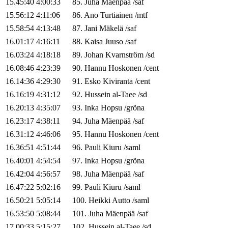
15.45:40
4:00:33
85
.
Juha
Mäenpää
/
saf
15.56:12
4:11:06
86
.
Ano
Turtiainen
/
mtf
15.58:54
4:13:48
87
.
Jani
Mäkelä
/
saf
16.01:17
4:16:11
88
.
Kaisa
Juuso
/
saf
16.03:24
4:18:18
89
.
Johan
Kvarnström
/
sd
16.08:46
4:23:39
90
.
Hannu
Hoskonen
/
cent
16.14:36
4:29:30
91
.
Esko
Kiviranta
/
cent
16.16:19
4:31:12
92
.
Hussein
al-Taee
/
sd
16.20:13
4:35:07
93
.
Inka
Hopsu
/
gröna
16.23:17
4:38:11
94
.
Juha
Mäenpää
/
saf
16.31:12
4:46:06
95
.
Hannu
Hoskonen
/
cent
16.36:51
4:51:44
96
.
Pauli
Kiuru
/
saml
16.40:01
4:54:54
97
.
Inka
Hopsu
/
gröna
16.42:04
4:56:57
98
.
Juha
Mäenpää
/
saf
16.47:22
5:02:16
99
.
Pauli
Kiuru
/
saml
16.50:21
5:05:14
100
.
Heikki
Autto
/
saml
16.53:50
5:08:44
101
.
Juha
Mäenpää
/
saf
17.00:33
5:15:27
102
.
Hussein
al-Taee
/
sd