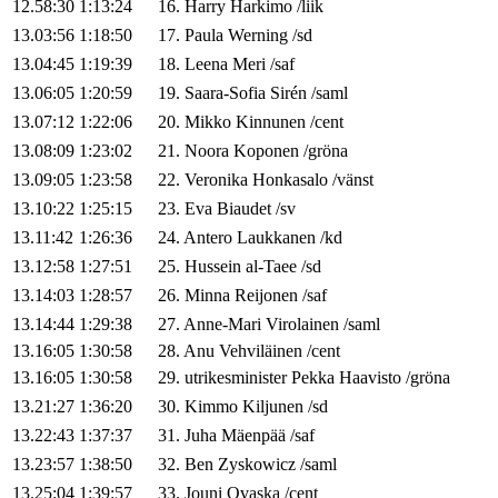
12.58:30
1:13:24
16
.
Harry
Harkimo
/
liik
13.03:56
1:18:50
17
.
Paula
Werning
/
sd
13.04:45
1:19:39
18
.
Leena
Meri
/
saf
13.06:05
1:20:59
19
.
Saara-Sofia
Sirén
/
saml
13.07:12
1:22:06
20
.
Mikko
Kinnunen
/
cent
13.08:09
1:23:02
21
.
Noora
Koponen
/
gröna
13.09:05
1:23:58
22
.
Veronika
Honkasalo
/
vänst
13.10:22
1:25:15
23
.
Eva
Biaudet
/
sv
13.11:42
1:26:36
24
.
Antero
Laukkanen
/
kd
13.12:58
1:27:51
25
.
Hussein
al-Taee
/
sd
13.14:03
1:28:57
26
.
Minna
Reijonen
/
saf
13.14:44
1:29:38
27
.
Anne-Mari
Virolainen
/
saml
13.16:05
1:30:58
28
.
Anu
Vehviläinen
/
cent
13.16:05
1:30:58
29
.
utrikesminister
Pekka
Haavisto
/
gröna
13.21:27
1:36:20
30
.
Kimmo
Kiljunen
/
sd
13.22:43
1:37:37
31
.
Juha
Mäenpää
/
saf
13.23:57
1:38:50
32
.
Ben
Zyskowicz
/
saml
13.25:04
1:39:57
33
.
Jouni
Ovaska
/
cent