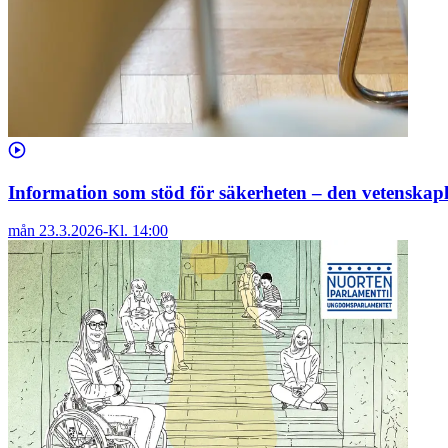
Information som stöd för säkerheten – den vetenskap
mån 23.3.2026
-
Kl.
14:00