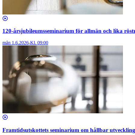
120-årsjubileumsseminarium för allmän och lika röstr
mån 1.6.2026
-
Kl.
09:00
Framtidsutskottets seminarium om hållbar utveckling 