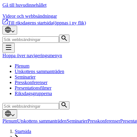
Gå till huvudinnehållet
Videor och webbsändningar
Till riksdagens startsida
(öppnas i ny flik)
Hoppa över navigeringsmenyn
Plenum
Utskottens sammanträden
Seminarier
Presskonferenser
Presentationsfilmer
Riksdagsgrupperna
Plenum
Utskottens sammanträden
Seminarier
Presskonferenser
Presenta
Startsida