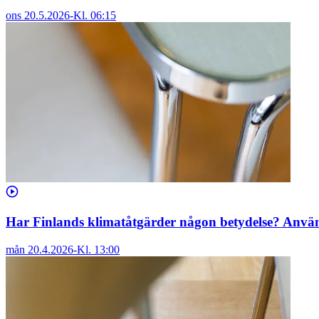
ons 20.5.2026
-
Kl.
06:15
Har Finlands klimatåtgärder någon betydelse? Anvä
mån 20.4.2026
-
Kl.
13:00