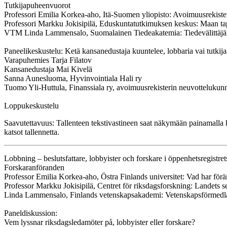
Tutkijapuheenvuorot
Professori Emilia Korkea-aho, Itä-Suomen yliopisto: Avoimuusrekister
Professori Markku Jokisipilä, Eduskuntatutkimuksen keskus: Maan tap
VTM Linda Lammensalo, Suomalainen Tiedeakatemia: Tiedevälittäjänä
Paneelikeskustelu: Ketä kansanedustaja kuuntelee, lobbaria vai tutkij
Varapuhemies Tarja Filatov
Kansanedustaja Mai Kivelä
Sanna Aunesluoma, Hyvinvointiala Hali ry
Tuomo Yli-Huttula, Finanssiala ry, avoimuusrekisterin neuvottelukun
Loppukeskustelu
Saavutettavuus: Tallenteen tekstivastineen saat näkymään painamalla k
katsot tallennetta.
Lobbning – beslutsfattare, lobbyister och forskare i öppenhetsregistre
Forskaranföranden
Professor Emilia Korkea-aho, Östra Finlands universitet: Vad har förä
Professor Markku Jokisipilä, Centret för riksdagsforskning: Landets 
Linda Lammensalo, Finlands vetenskapsakademi: Vetenskapsförmedlar
Paneldiskussion:
Vem lyssnar riksdagsledamöter på, lobbyister eller forskare?