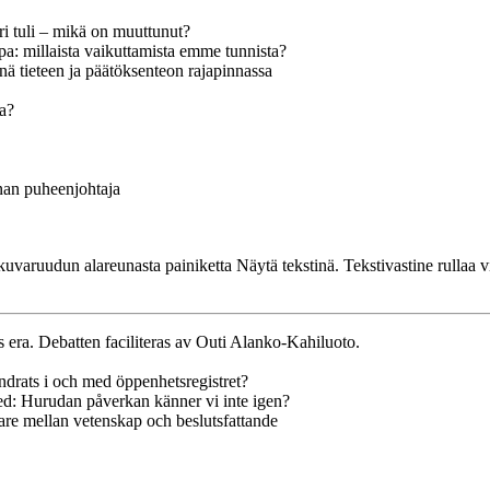
i tuli – mikä on muuttunut?
a: millaista vaikuttamista emme tunnista?
 tieteen ja päätöksenteon rajapinnassa
aa?
nan puheenjohtaja
uvaruudun alareunasta painiketta Näytä tekstinä. Tekstivastine rullaa v
ts era. Debatten faciliteras av Outi Alanko-Kahiluoto.
ndrats i och med öppenhetsregistret?
sed: Hurudan påverkan känner vi inte igen?
e mellan vetenskap och beslutsfattande