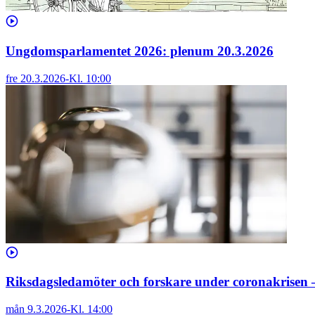
Ungdomsparlamentet 2026: plenum 20.3.2026
fre 20.3.2026
-
Kl.
10:00
Riksdagsledamöter och forskare under coronakrisen 
mån 9.3.2026
-
Kl.
14:00