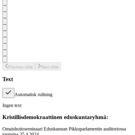
Previous slide
Next slide
Text
Automatisk rullning
Ingen text
Kristillisdemokraattinen eduskuntaryhmä:
Omaishoitoseminaari Eduskunnan Pikkuparlamentin auditoriossa
torstaina 25.4.2024.