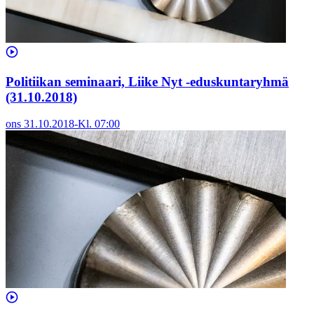
Politiikan seminaari, Liike Nyt -eduskuntaryhmä
(31.10.2018)
ons 31.10.2018
-
Kl.
07:00