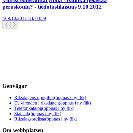
Vihreä eduskuntaryhmä - Kuinka pelastaa
peruskoulu? - tiedotustilaisuus 9.10.2012
tis 9.10.2012
-
Kl.
04:59
Genvägar
Riksdagens uppgifter
(öppnas i ny flik)
EU-ärenden i riksdagen
(öppnas i ny flik)
Telefonkatalog
(öppnas i ny flik)
Statistik
(öppnas i ny flik)
Riksdagsordlista
(öppnas i ny flik)
Om webbplatsen