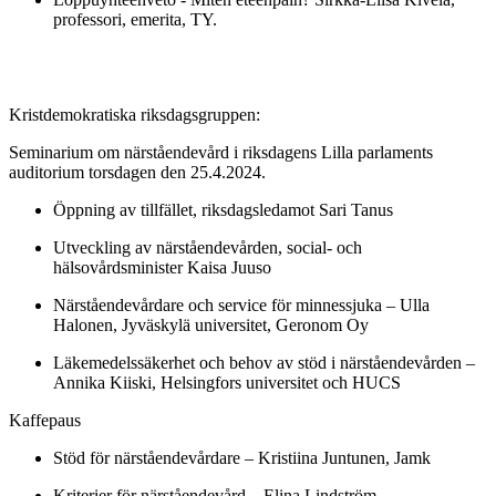
professori, emerita, TY.
Kristdemokratiska riksdagsgruppen:
Seminarium om närståendevård i riksdagens Lilla parlaments
auditorium torsdagen den 25.4.2024.
Öppning av tillfället, riksdagsledamot Sari Tanus
Utveckling av närståendevården, social- och
hälsovårdsminister Kaisa Juuso
Närståendevårdare och service för minnessjuka – Ulla
Halonen, Jyväskylä universitet, Geronom Oy
Läkemedelssäkerhet och behov av stöd i närståendevården –
Annika Kiiski, Helsingfors universitet och HUCS
Kaffepaus
Stöd för närståendevårdare – Kristiina Juntunen, Jamk
Kriterier för närståendevård – Elina Lindström