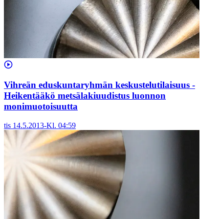
Vihreän eduskuntaryhmän keskustelutilaisuus -
Heikentääkö metsälakiuudistus luonnon
monimuotoisuutta
tis 14.5.2013
-
Kl.
04:59