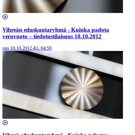
Vihreän eduskuntaryhmä - Kuinka padota
verovuoto – tiedotustilaisuus 10.10.2012
ons 10.10.2012
-
Kl.
04:59