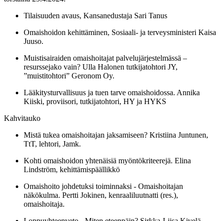
Tilaisuuden avaus, Kansanedustaja Sari Tanus
Omaishoidon kehittäminen, Sosiaali- ja terveysministeri Kaisa
Juuso.
Muistisairaiden omaishoitajat palvelujärjestelmässä –
resurssejako vain? Ulla Halonen tutkijatohtori JY,
”muistitohtori” Geronom Oy.
Lääkitysturvallisuus ja tuen tarve omaishoidossa. Annika
Kiiski, proviisori, tutkijatohtori, HY ja HYKS
Kahvitauko
Mistä tukea omaishoitajan jaksamiseen? Kristiina Juntunen,
TtT, lehtori, Jamk.
Kohti omaishoidon yhtenäisiä myöntökriteerejä. Elina
Lindström, kehittämispäällikkö
Omaishoito johdetuksi toiminnaksi - Omaishoitajan
näkökulma. Pertti Jokinen, kenraaliluutnatti (res.),
omaishoitaja.
Loppuyhteenveto - Miten eteenpäin? Sirkka-Liisa Kivelä,