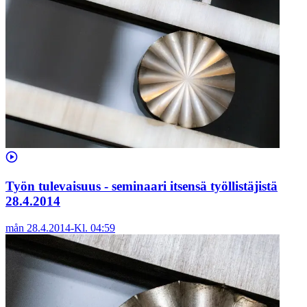
Työn tulevaisuus - seminaari itsensä työllistäjistä
28.4.2014
mån 28.4.2014
-
Kl.
04:59