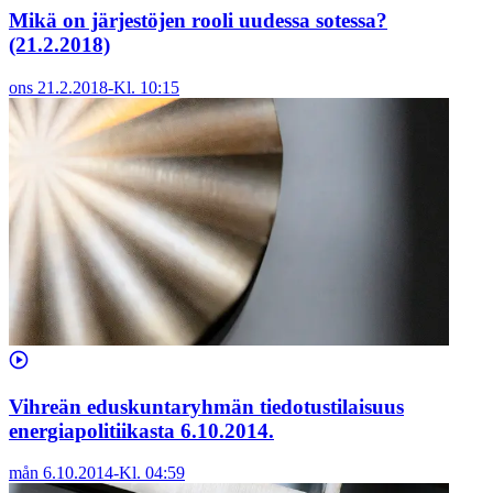
Mikä on järjestöjen rooli uudessa sotessa?
(21.2.2018)
ons 21.2.2018
-
Kl.
10:15
Vihreän eduskuntaryhmän tiedotustilaisuus
energiapolitiikasta 6.10.2014.
mån 6.10.2014
-
Kl.
04:59