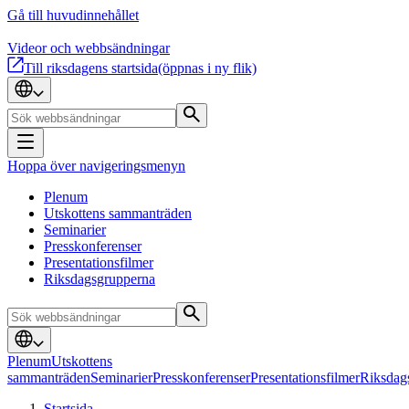
Gå till huvudinnehållet
Videor och webbsändningar
Till riksdagens startsida
(öppnas i ny flik)
Hoppa över navigeringsmenyn
Plenum
Utskottens sammanträden
Seminarier
Presskonferenser
Presentationsfilmer
Riksdagsgrupperna
Plenum
Utskottens
sammanträden
Seminarier
Presskonferenser
Presentationsfilmer
Riksdag
Startsida