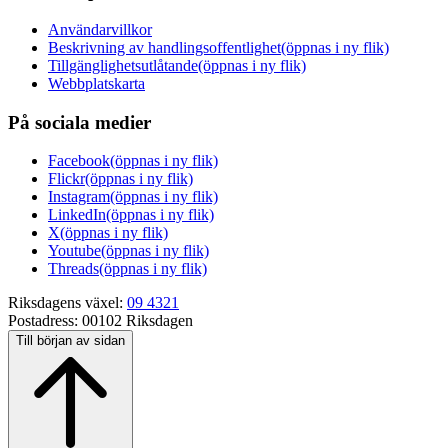
Användarvillkor
Beskrivning av handlingsoffentlighet
(öppnas i ny flik)
Tillgänglighetsutlåtande
(öppnas i ny flik)
Webbplatskarta
På sociala medier
Facebook
(öppnas i ny flik)
Flickr
(öppnas i ny flik)
Instagram
(öppnas i ny flik)
LinkedIn
(öppnas i ny flik)
X
(öppnas i ny flik)
Youtube
(öppnas i ny flik)
Threads
(öppnas i ny flik)
Riksdagens växel:
09 4321
Postadress:
00102 Riksdagen
Till början av sidan