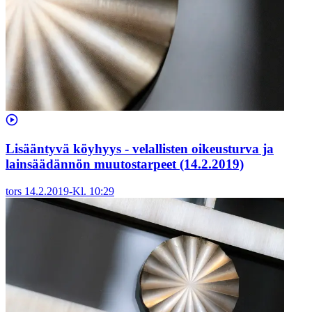
Lisääntyvä köyhyys - velallisten oikeusturva ja
lainsäädännön muutostarpeet (14.2.2019)
tors 14.2.2019
-
Kl.
10:29