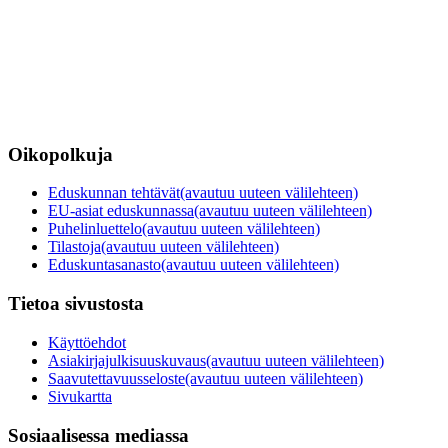
Oikopolkuja
Eduskunnan tehtävät
(avautuu uuteen välilehteen)
EU-asiat eduskunnassa
(avautuu uuteen välilehteen)
Puhelinluettelo
(avautuu uuteen välilehteen)
Tilastoja
(avautuu uuteen välilehteen)
Eduskuntasanasto
(avautuu uuteen välilehteen)
Tietoa sivustosta
Käyttöehdot
Asiakirjajulkisuuskuvaus
(avautuu uuteen välilehteen)
Saavutettavuusseloste
(avautuu uuteen välilehteen)
Sivukartta
Sosiaalisessa mediassa