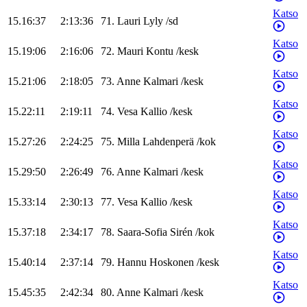
Katso
15.16:37
2:13:36
71
.
Lauri
Lyly
/
sd
Katso
15.19:06
2:16:06
72
.
Mauri
Kontu
/
kesk
Katso
15.21:06
2:18:05
73
.
Anne
Kalmari
/
kesk
Katso
15.22:11
2:19:11
74
.
Vesa
Kallio
/
kesk
Katso
15.27:26
2:24:25
75
.
Milla
Lahdenperä
/
kok
Katso
15.29:50
2:26:49
76
.
Anne
Kalmari
/
kesk
Katso
15.33:14
2:30:13
77
.
Vesa
Kallio
/
kesk
Katso
15.37:18
2:34:17
78
.
Saara-Sofia
Sirén
/
kok
Katso
15.40:14
2:37:14
79
.
Hannu
Hoskonen
/
kesk
Katso
15.45:35
2:42:34
80
.
Anne
Kalmari
/
kesk