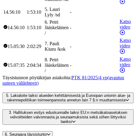
5
.
Lauri
14.56:10
1:53:10
-
Lyly
/
sd
Katso
6
.
Petri
video
14.56:10
1:53:10
Jääskeläinen
-
/
Katso
7
.
Pauli
video
15.05:30
2:02:29
-
Kiuru
/
kok
Katso
8
.
Petri
video
15.07:35
2:04:34
Jääskeläinen
-
/
Täysistunnon pöytäkirjan asiakohta
:
PTK 81/2025/4 vp
(avautuu
uuteen välilehteen)
5.
Lakialoite laiksi alueiden kehittämisestä ja Euroopan unionin alue- ja
rakennepolitiikan toimeenpanosta annetun lain 7 §:n muuttamisesta
3.
Hallituksen esitys eduskunnalle laiksi EU:n metsäkatoasetuksen
velvoitteiden valvonnasta ja seuraamuksista sekä siihen liittyviksi
laeiksi
6.
Seuraava täysistunto