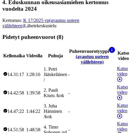
4.
Eduskunnan oikeusasiamiehen kertomus
vuodelta 2024
Kertomus
:
K 17/2025 vp
(avautuu uuteen
välilehteen)
Lähetekeskustelu
Pidetyt puheenvuorot (8)
Puheenvuorotyyppi
Katso
Kellonaika
Videolla
Puhuja
(avautuu uuteen
video
välilehteen)
Katso
1
.
Petri
video
14.31:17
1:28:16
Jääskeläinen
-
/
Katso
2
.
Pauli
video
14.42:58
1:39:58
-
Kiuru
/
kok
Katso
3
.
Juha
video
14.47:22
1:44:22
Hänninen
-
/
kok
Katso
4
.
Timo
video
14.51:58
1:48:58
-
Suhonen
/
sd