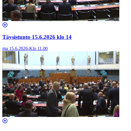
Täysistunto 15.6.2026 klo 14
ma 15.6.2026
-
Klo
11.00