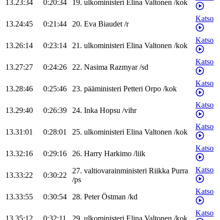
13.23:34
0:20:34
19
.
ulkoministeri
Elina
Valtonen
/
kok
Katso
13.24:45
0:21:44
20
.
Eva
Biaudet
/
r
Katso
13.26:14
0:23:14
21
.
ulkoministeri
Elina
Valtonen
/
kok
Katso
13.27:27
0:24:26
22
.
Nasima
Razmyar
/
sd
Katso
13.28:46
0:25:46
23
.
pääministeri
Petteri
Orpo
/
kok
Katso
13.29:40
0:26:39
24
.
Inka
Hopsu
/
vihr
Katso
13.31:01
0:28:01
25
.
ulkoministeri
Elina
Valtonen
/
kok
Katso
13.32:16
0:29:16
26
.
Harry
Harkimo
/
liik
Katso
27
.
valtiovarainministeri
Riikka
Purra
13.33:22
0:30:22
/
ps
Katso
13.33:55
0:30:54
28
.
Peter
Östman
/
kd
Katso
13.35:12
0:32:11
29
.
ulkoministeri
Elina
Valtonen
/
kok