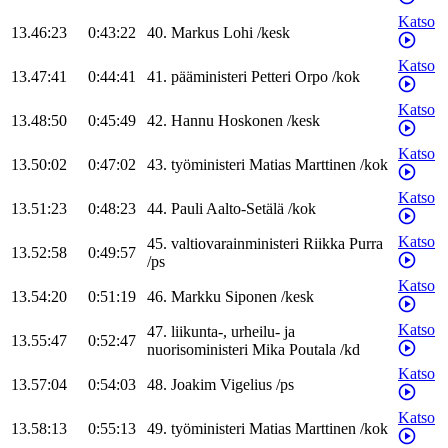
Katso
13.46:23
0:43:22
40
.
Markus
Lohi
/
kesk
Katso
13.47:41
0:44:41
41
.
pääministeri
Petteri
Orpo
/
kok
Katso
13.48:50
0:45:49
42
.
Hannu
Hoskonen
/
kesk
Katso
13.50:02
0:47:02
43
.
työministeri
Matias
Marttinen
/
kok
Katso
13.51:23
0:48:23
44
.
Pauli
Aalto-Setälä
/
kok
Katso
45
.
valtiovarainministeri
Riikka
Purra
13.52:58
0:49:57
/
ps
Katso
13.54:20
0:51:19
46
.
Markku
Siponen
/
kesk
Katso
47
.
liikunta-, urheilu- ja
13.55:47
0:52:47
nuorisoministeri
Mika
Poutala
/
kd
Katso
13.57:04
0:54:03
48
.
Joakim
Vigelius
/
ps
Katso
13.58:13
0:55:13
49
.
työministeri
Matias
Marttinen
/
kok