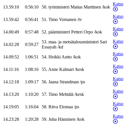
Katso
13.59:10
0:56:10
50
.
työministeri
Matias
Marttinen
/
kok
Katso
13.59:42
0:56:41
51
.
Timo
Vornanen
/
tv
Katso
14.00:49
0:57:48
52
.
pääministeri
Petteri
Orpo
/
kok
Katso
53
.
maa- ja metsätalousministeri
Sari
14.02:28
0:59:27
Essayah
/
kd
Katso
14.09:52
1:06:51
54
.
Heikki
Autto
/
kok
Katso
14.11:16
1:08:16
55
.
Anne
Kalmari
/
kesk
Katso
14.12:18
1:09:17
56
.
Jaana
Strandman
/
ps
Katso
14.13:20
1:10:20
57
.
Timo
Mehtälä
/
kesk
Katso
14.19:05
1:16:04
58
.
Ritva
Elomaa
/
ps
Katso
14.23:28
1:20:28
59
.
Juha
Hänninen
/
kok