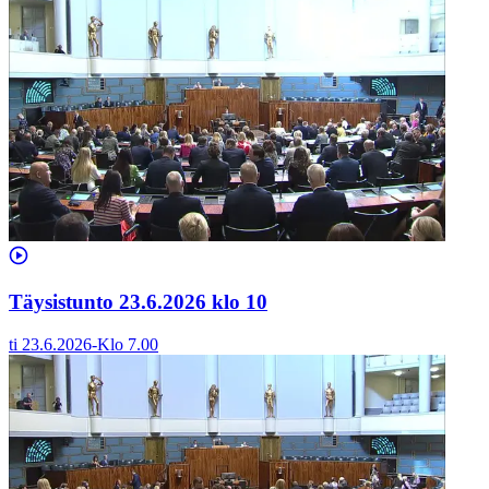
Täysistunto 23.6.2026 klo 10
ti 23.6.2026
-
Klo
7.00