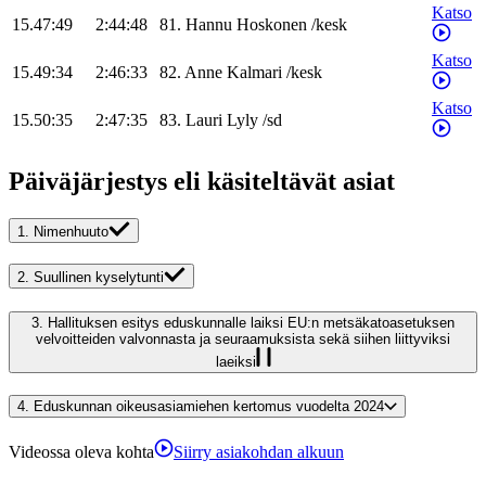
Katso
15.47:49
2:44:48
81
.
Hannu
Hoskonen
/
kesk
Katso
15.49:34
2:46:33
82
.
Anne
Kalmari
/
kesk
Katso
15.50:35
2:47:35
83
.
Lauri
Lyly
/
sd
Päiväjärjestys eli käsiteltävät asiat
1.
Nimenhuuto
2.
Suullinen kyselytunti
3.
Hallituksen esitys eduskunnalle laiksi EU:n metsäkatoasetuksen
velvoitteiden valvonnasta ja seuraamuksista sekä siihen liittyviksi
laeiksi
4.
Eduskunnan oikeusasiamiehen kertomus vuodelta 2024
Videossa oleva kohta
Siirry asiakohdan alkuun