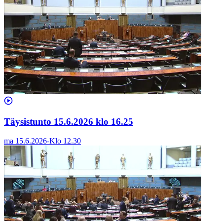
Täysistunto 15.6.2026 klo 16.25
ma 15.6.2026
-
Klo
12.30