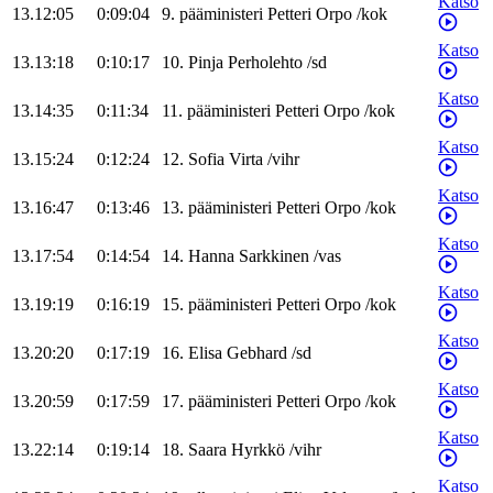
Katso
13.12:05
0:09:04
9
.
pääministeri
Petteri
Orpo
/
kok
Katso
13.13:18
0:10:17
10
.
Pinja
Perholehto
/
sd
Katso
13.14:35
0:11:34
11
.
pääministeri
Petteri
Orpo
/
kok
Katso
13.15:24
0:12:24
12
.
Sofia
Virta
/
vihr
Katso
13.16:47
0:13:46
13
.
pääministeri
Petteri
Orpo
/
kok
Katso
13.17:54
0:14:54
14
.
Hanna
Sarkkinen
/
vas
Katso
13.19:19
0:16:19
15
.
pääministeri
Petteri
Orpo
/
kok
Katso
13.20:20
0:17:19
16
.
Elisa
Gebhard
/
sd
Katso
13.20:59
0:17:59
17
.
pääministeri
Petteri
Orpo
/
kok
Katso
13.22:14
0:19:14
18
.
Saara
Hyrkkö
/
vihr
Katso