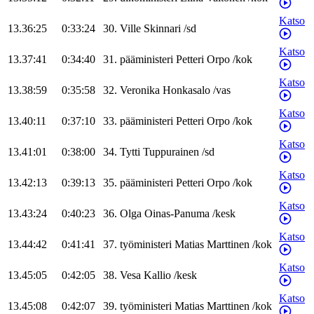
Katso
13.36:25
0:33:24
30
.
Ville
Skinnari
/
sd
Katso
13.37:41
0:34:40
31
.
pääministeri
Petteri
Orpo
/
kok
Katso
13.38:59
0:35:58
32
.
Veronika
Honkasalo
/
vas
Katso
13.40:11
0:37:10
33
.
pääministeri
Petteri
Orpo
/
kok
Katso
13.41:01
0:38:00
34
.
Tytti
Tuppurainen
/
sd
Katso
13.42:13
0:39:13
35
.
pääministeri
Petteri
Orpo
/
kok
Katso
13.43:24
0:40:23
36
.
Olga
Oinas-Panuma
/
kesk
Katso
13.44:42
0:41:41
37
.
työministeri
Matias
Marttinen
/
kok
Katso
13.45:05
0:42:05
38
.
Vesa
Kallio
/
kesk
Katso
13.45:08
0:42:07
39
.
työministeri
Matias
Marttinen
/
kok