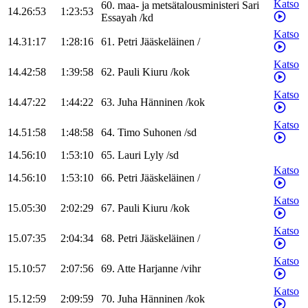
Katso
60
.
maa- ja metsätalousministeri
Sari
14.26:53
1:23:53
Essayah
/
kd
Katso
14.31:17
1:28:16
61
.
Petri
Jääskeläinen
/
Katso
14.42:58
1:39:58
62
.
Pauli
Kiuru
/
kok
Katso
14.47:22
1:44:22
63
.
Juha
Hänninen
/
kok
Katso
14.51:58
1:48:58
64
.
Timo
Suhonen
/
sd
14.56:10
1:53:10
65
.
Lauri
Lyly
/
sd
Katso
14.56:10
1:53:10
66
.
Petri
Jääskeläinen
/
Katso
15.05:30
2:02:29
67
.
Pauli
Kiuru
/
kok
Katso
15.07:35
2:04:34
68
.
Petri
Jääskeläinen
/
Katso
15.10:57
2:07:56
69
.
Atte
Harjanne
/
vihr
Katso
15.12:59
2:09:59
70
.
Juha
Hänninen
/
kok