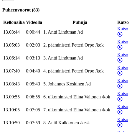
Puheenvuorot
(
83
)
Kellonaika
Videolla
Puhuja
Katso
Katso
13.03:44
0:00:44
1
.
Antti
Lindtman
/
sd
Katso
13.05:03
0:02:03
2
.
pääministeri
Petteri
Orpo
/
kok
Katso
13.06:14
0:03:13
3
.
Antti
Lindtman
/
sd
Katso
13.07:40
0:04:40
4
.
pääministeri
Petteri
Orpo
/
kok
Katso
13.08:43
0:05:43
5
.
Johannes
Koskinen
/
sd
Katso
13.09:55
0:06:55
6
.
ulkoministeri
Elina
Valtonen
/
kok
Katso
13.10:05
0:07:05
7
.
ulkoministeri
Elina
Valtonen
/
kok
Katso
13.10:59
0:07:59
8
.
Antti
Kaikkonen
/
kesk