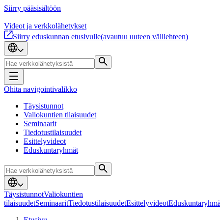
Siirry pääsisältöön
Videot ja verkkolähetykset
Siirry eduskunnan etusivulle
(avautuu uuteen välilehteen)
Ohita navigointivalikko
Täysistunnot
Valiokuntien tilaisuudet
Seminaarit
Tiedotustilaisuudet
Esittelyvideot
Eduskuntaryhmät
Täysistunnot
Valiokuntien
tilaisuudet
Seminaarit
Tiedotustilaisuudet
Esittelyvideot
Eduskuntaryhmä
Etusivu