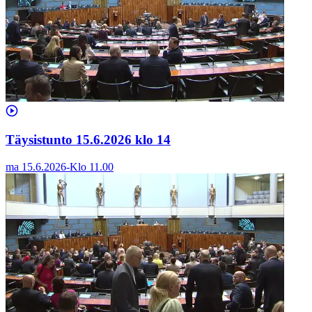
Täysistunto 15.6.2026 klo 14
ma 15.6.2026
-
Klo
11.00