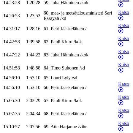
14.23:28
1:20:28
59
.
Juha
Hänninen
/
kok
Katso
60
.
maa- ja metsätalousministeri
Sari
14.26:53
1:23:53
Essayah
/
kd
Katso
14.31:17
1:28:16
61
.
Petri
Jääskeläinen
/
Katso
14.42:58
1:39:58
62
.
Pauli
Kiuru
/
kok
Katso
14.47:22
1:44:22
63
.
Juha
Hänninen
/
kok
Katso
14.51:58
1:48:58
64
.
Timo
Suhonen
/
sd
14.56:10
1:53:10
65
.
Lauri
Lyly
/
sd
Katso
14.56:10
1:53:10
66
.
Petri
Jääskeläinen
/
Katso
15.05:30
2:02:29
67
.
Pauli
Kiuru
/
kok
Katso
15.07:35
2:04:34
68
.
Petri
Jääskeläinen
/
Katso
15.10:57
2:07:56
69
.
Atte
Harjanne
/
vihr