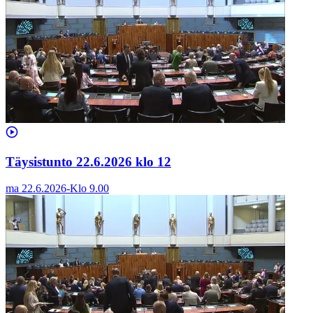
Täysistunto 22.6.2026 klo 12
ma 22.6.2026
-
Klo
9.00