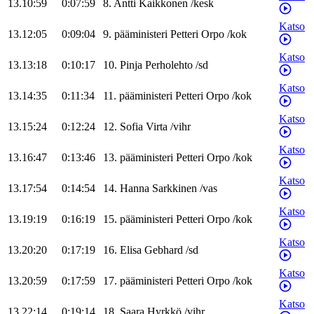
13.10:59
0:07:59
8
.
Antti
Kaikkonen
/
kesk
Katso
13.12:05
0:09:04
9
.
pääministeri
Petteri
Orpo
/
kok
Katso
13.13:18
0:10:17
10
.
Pinja
Perholehto
/
sd
Katso
13.14:35
0:11:34
11
.
pääministeri
Petteri
Orpo
/
kok
Katso
13.15:24
0:12:24
12
.
Sofia
Virta
/
vihr
Katso
13.16:47
0:13:46
13
.
pääministeri
Petteri
Orpo
/
kok
Katso
13.17:54
0:14:54
14
.
Hanna
Sarkkinen
/
vas
Katso
13.19:19
0:16:19
15
.
pääministeri
Petteri
Orpo
/
kok
Katso
13.20:20
0:17:19
16
.
Elisa
Gebhard
/
sd
Katso
13.20:59
0:17:59
17
.
pääministeri
Petteri
Orpo
/
kok
Katso
13.22:14
0:19:14
18
.
Saara
Hyrkkö
/
vihr