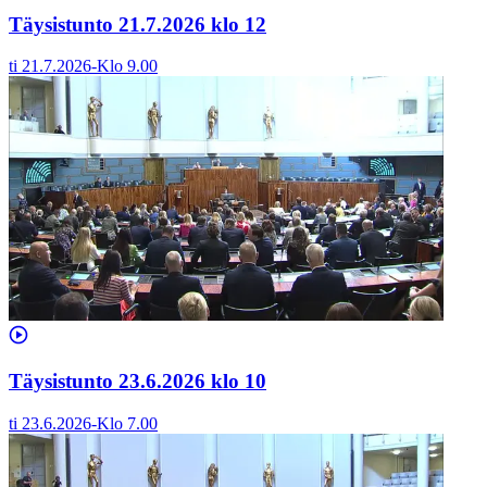
Täysistunto 21.7.2026 klo 12
ti 21.7.2026
-
Klo
9.00
Täysistunto 23.6.2026 klo 10
ti 23.6.2026
-
Klo
7.00