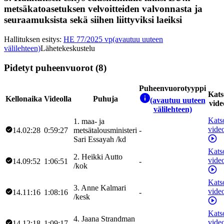
metsäkatoasetuksen velvoitteiden valvonnasta ja
seuraamuksista sekä siihen liittyviksi laeiksi
Hallituksen esitys
:
HE 77/2025 vp
(avautuu uuteen
välilehteen)
Lähetekeskustelu
Pidetyt puheenvuorot (8)
Puheenvuorotyyppi
Kats
Kellonaika
Videolla
Puhuja
(avautuu uuteen
vide
välilehteen)
Kats
1
.
maa- ja
vide
14.02:28
0:59:27
metsätalousministeri
-
Sari
Essayah
/
kd
Kats
2
.
Heikki
Autto
vide
14.09:52
1:06:51
-
/
kok
Kats
3
.
Anne
Kalmari
vide
14.11:16
1:08:16
-
/
kesk
Kats
4
.
Jaana
Strandman
vide
14.12:18
1:09:17
-