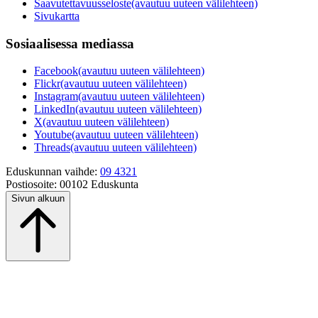
Saavutettavuusseloste
(avautuu uuteen välilehteen)
Sivukartta
Sosiaalisessa mediassa
Facebook
(avautuu uuteen välilehteen)
Flickr
(avautuu uuteen välilehteen)
Instagram
(avautuu uuteen välilehteen)
LinkedIn
(avautuu uuteen välilehteen)
X
(avautuu uuteen välilehteen)
Youtube
(avautuu uuteen välilehteen)
Threads
(avautuu uuteen välilehteen)
Eduskunnan vaihde:
09 4321
Postiosoite:
00102 Eduskunta
Sivun alkuun