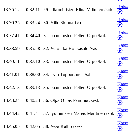
Katso
13.35:12
0:32:11
29
.
ulkoministeri
Elina
Valtonen
/
kok
Katso
13.36:25
0:33:24
30
.
Ville
Skinnari
/
sd
Katso
13.37:41
0:34:40
31
.
pääministeri
Petteri
Orpo
/
kok
Katso
13.38:59
0:35:58
32
.
Veronika
Honkasalo
/
vas
Katso
13.40:11
0:37:10
33
.
pääministeri
Petteri
Orpo
/
kok
Katso
13.41:01
0:38:00
34
.
Tytti
Tuppurainen
/
sd
Katso
13.42:13
0:39:13
35
.
pääministeri
Petteri
Orpo
/
kok
Katso
13.43:24
0:40:23
36
.
Olga
Oinas-Panuma
/
kesk
Katso
13.44:42
0:41:41
37
.
työministeri
Matias
Marttinen
/
kok
Katso
13.45:05
0:42:05
38
.
Vesa
Kallio
/
kesk