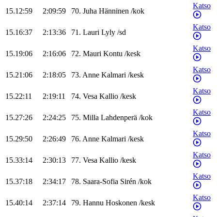
Katso
15.12:59
2:09:59
70
.
Juha
Hänninen
/
kok
Katso
15.16:37
2:13:36
71
.
Lauri
Lyly
/
sd
Katso
15.19:06
2:16:06
72
.
Mauri
Kontu
/
kesk
Katso
15.21:06
2:18:05
73
.
Anne
Kalmari
/
kesk
Katso
15.22:11
2:19:11
74
.
Vesa
Kallio
/
kesk
Katso
15.27:26
2:24:25
75
.
Milla
Lahdenperä
/
kok
Katso
15.29:50
2:26:49
76
.
Anne
Kalmari
/
kesk
Katso
15.33:14
2:30:13
77
.
Vesa
Kallio
/
kesk
Katso
15.37:18
2:34:17
78
.
Saara-Sofia
Sirén
/
kok
Katso
15.40:14
2:37:14
79
.
Hannu
Hoskonen
/
kesk