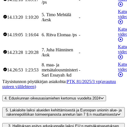
/
ps
Kats
5
.
Timo
Mehtälä
vide
14.13:20
1:10:20
-
/
kesk
Kats
vide
14.19:05
1:16:04
6
.
Ritva
Elomaa
/
ps
-
Kats
7
.
Juha
Hänninen
vide
14.23:28
1:20:28
-
/
kok
Kats
8
.
maa- ja
vide
14.26:53
1:23:53
metsätalousministeri
-
Sari
Essayah
/
kd
Täysistunnon pöytäkirjan asiakohta
:
PTK 81/2025/3 vp
(avautuu
uuteen välilehteen)
4.
Eduskunnan oikeusasiamiehen kertomus vuodelta 2024
5.
Lakialoite laiksi alueiden kehittämisestä ja Euroopan unionin alue- ja
rakennepolitiikan toimeenpanosta annetun lain 7 §:n muuttamisesta
3.
Hallituksen esitys eduskunnalle laiksi EU:n metsäkatoasetuksen