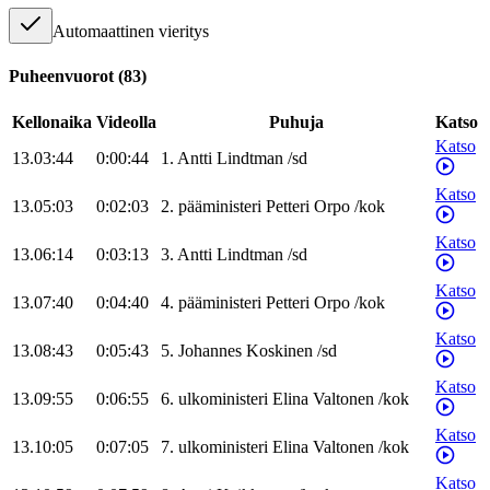
Automaattinen vieritys
Puheenvuorot
(
83
)
Kellonaika
Videolla
Puhuja
Katso
Katso
13.03:44
0:00:44
1
.
Antti
Lindtman
/
sd
Katso
13.05:03
0:02:03
2
.
pääministeri
Petteri
Orpo
/
kok
Katso
13.06:14
0:03:13
3
.
Antti
Lindtman
/
sd
Katso
13.07:40
0:04:40
4
.
pääministeri
Petteri
Orpo
/
kok
Katso
13.08:43
0:05:43
5
.
Johannes
Koskinen
/
sd
Katso
13.09:55
0:06:55
6
.
ulkoministeri
Elina
Valtonen
/
kok
Katso
13.10:05
0:07:05
7
.
ulkoministeri
Elina
Valtonen
/
kok
Katso