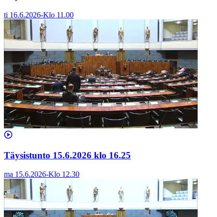
ti 16.6.2026
-
Klo
11.00
Täysistunto 15.6.2026 klo 16.25
ma 15.6.2026
-
Klo
12.30