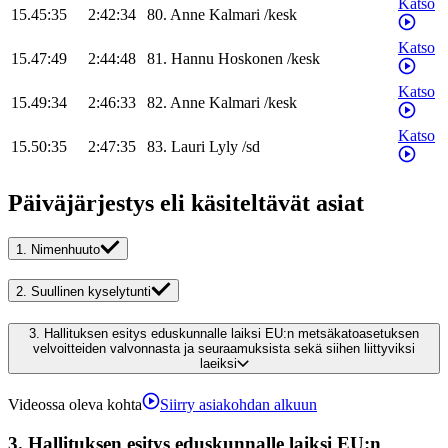
Katso
15.45:35
2:42:34
80
.
Anne
Kalmari
/
kesk
Katso
15.47:49
2:44:48
81
.
Hannu
Hoskonen
/
kesk
Katso
15.49:34
2:46:33
82
.
Anne
Kalmari
/
kesk
Katso
15.50:35
2:47:35
83
.
Lauri
Lyly
/
sd
Päiväjärjestys eli käsiteltävät asiat
1.
Nimenhuuto
2.
Suullinen kyselytunti
3.
Hallituksen esitys eduskunnalle laiksi EU:n metsäkatoasetuksen
velvoitteiden valvonnasta ja seuraamuksista sekä siihen liittyviksi
laeiksi
Videossa oleva kohta
Siirry asiakohdan alkuun
3.
Hallituksen esitys eduskunnalle laiksi EU:n