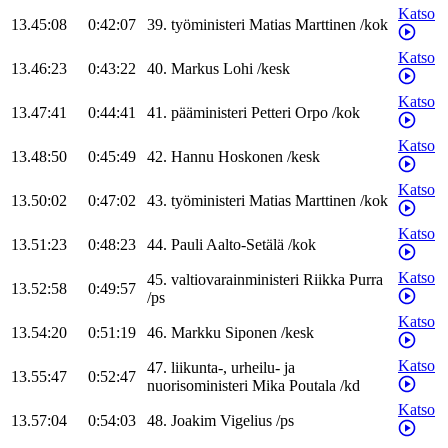
Katso
13.45:08
0:42:07
39
.
työministeri
Matias
Marttinen
/
kok
Katso
13.46:23
0:43:22
40
.
Markus
Lohi
/
kesk
Katso
13.47:41
0:44:41
41
.
pääministeri
Petteri
Orpo
/
kok
Katso
13.48:50
0:45:49
42
.
Hannu
Hoskonen
/
kesk
Katso
13.50:02
0:47:02
43
.
työministeri
Matias
Marttinen
/
kok
Katso
13.51:23
0:48:23
44
.
Pauli
Aalto-Setälä
/
kok
Katso
45
.
valtiovarainministeri
Riikka
Purra
13.52:58
0:49:57
/
ps
Katso
13.54:20
0:51:19
46
.
Markku
Siponen
/
kesk
Katso
47
.
liikunta-, urheilu- ja
13.55:47
0:52:47
nuorisoministeri
Mika
Poutala
/
kd
Katso
13.57:04
0:54:03
48
.
Joakim
Vigelius
/
ps