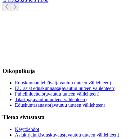
to 11.6.2026
-
Klo
13.00
Oikopolkuja
Eduskunnan tehtävät
(avautuu uuteen välilehteen)
EU-asiat eduskunnassa
(avautuu uuteen välilehteen)
Puhelinluettelo
(avautuu uuteen välilehteen)
Tilastoja
(avautuu uuteen välilehteen)
Eduskuntasanasto
(avautuu uuteen välilehteen)
Tietoa sivustosta
Käyttöehdot
Asiakirjajulkisuuskuvaus
(avautuu uuteen välilehteen)