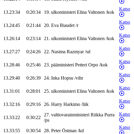
Katso
13.23:34
0:20:34
19
.
ulkoministeri
Elina
Valtonen
/
kok
Katso
13.24:45
0:21:44
20
.
Eva
Biaudet
/
r
Katso
13.26:14
0:23:14
21
.
ulkoministeri
Elina
Valtonen
/
kok
Katso
13.27:27
0:24:26
22
.
Nasima
Razmyar
/
sd
Katso
13.28:46
0:25:46
23
.
pääministeri
Petteri
Orpo
/
kok
Katso
13.29:40
0:26:39
24
.
Inka
Hopsu
/
vihr
Katso
13.31:01
0:28:01
25
.
ulkoministeri
Elina
Valtonen
/
kok
Katso
13.32:16
0:29:16
26
.
Harry
Harkimo
/
liik
Katso
27
.
valtiovarainministeri
Riikka
Purra
13.33:22
0:30:22
/
ps
Katso
13.33:55
0:30:54
28
.
Peter
Östman
/
kd