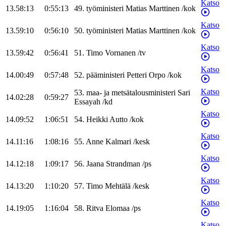
Katso
13.58:13
0:55:13
49
.
työministeri
Matias
Marttinen
/
kok
Katso
13.59:10
0:56:10
50
.
työministeri
Matias
Marttinen
/
kok
Katso
13.59:42
0:56:41
51
.
Timo
Vornanen
/
tv
Katso
14.00:49
0:57:48
52
.
pääministeri
Petteri
Orpo
/
kok
Katso
53
.
maa- ja metsätalousministeri
Sari
14.02:28
0:59:27
Essayah
/
kd
Katso
14.09:52
1:06:51
54
.
Heikki
Autto
/
kok
Katso
14.11:16
1:08:16
55
.
Anne
Kalmari
/
kesk
Katso
14.12:18
1:09:17
56
.
Jaana
Strandman
/
ps
Katso
14.13:20
1:10:20
57
.
Timo
Mehtälä
/
kesk
Katso
14.19:05
1:16:04
58
.
Ritva
Elomaa
/
ps
Katso