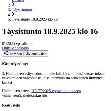
Täysistunnot
Täysistunto 18.9.2025 klo 16
Täysistunto 18.9.2025 klo 16
81
/
2025
vp
Tallenne
Ohita videosoitin
Jaa video
Lataa video
Käsittelyssä nyt
3.
Hallituksen esitys eduskunnalle laiksi EU:n metsäkatoasetuksen
velvoitteiden valvonnasta ja seuraamuksista sekä siihen liittyviksi
laeiksi
Hallituksen esitys
:
HE 77/2025 vp
(avautuu uuteen
välilehteen)
Lähetekeskustelu
Keskustelu