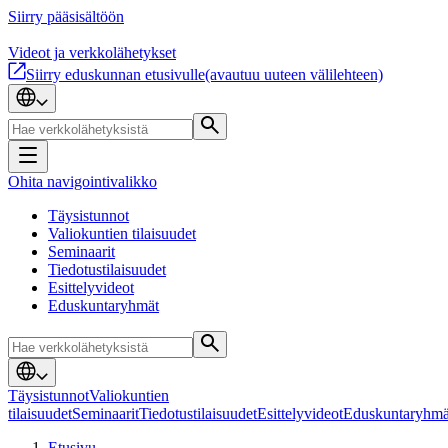
Siirry pääsisältöön
Videot ja verkkolähetykset
Siirry eduskunnan etusivulle
(avautuu uuteen välilehteen)
Ohita navigointivalikko
Täysistunnot
Valiokuntien tilaisuudet
Seminaarit
Tiedotustilaisuudet
Esittelyvideot
Eduskuntaryhmät
Täysistunnot
Valiokuntien
tilaisuudet
Seminaarit
Tiedotustilaisuudet
Esittelyvideot
Eduskuntaryhmä
Etusivu