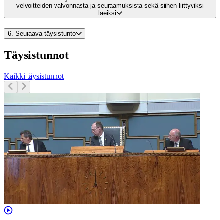
velvoitteiden valvonnasta ja seuraamuksista sekä siihen liittyviksi
laeiksi
6.
Seuraava täysistunto
Täysistunnot
Kaikki täysistunnot