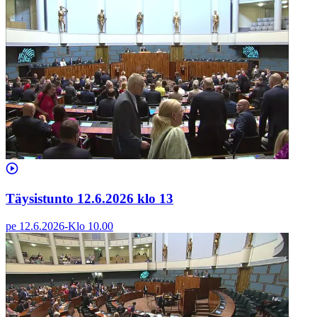
Täysistunto 12.6.2026 klo 13
pe 12.6.2026
-
Klo
10.00