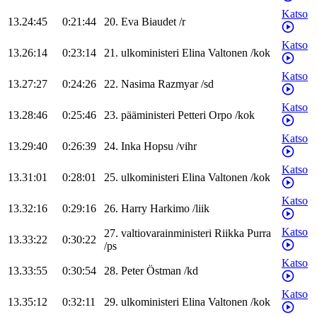
Katso
13.24:45
0:21:44
20
.
Eva
Biaudet
/
r
Katso
13.26:14
0:23:14
21
.
ulkoministeri
Elina
Valtonen
/
kok
Katso
13.27:27
0:24:26
22
.
Nasima
Razmyar
/
sd
Katso
13.28:46
0:25:46
23
.
pääministeri
Petteri
Orpo
/
kok
Katso
13.29:40
0:26:39
24
.
Inka
Hopsu
/
vihr
Katso
13.31:01
0:28:01
25
.
ulkoministeri
Elina
Valtonen
/
kok
Katso
13.32:16
0:29:16
26
.
Harry
Harkimo
/
liik
Katso
27
.
valtiovarainministeri
Riikka
Purra
13.33:22
0:30:22
/
ps
Katso
13.33:55
0:30:54
28
.
Peter
Östman
/
kd
Katso
13.35:12
0:32:11
29
.
ulkoministeri
Elina
Valtonen
/
kok