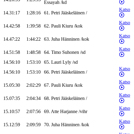
Essayah
/
kd
Katso
14.31:17
1:28:16
61
.
Petri
Jääskeläinen
/
Katso
14.42:58
1:39:58
62
.
Pauli
Kiuru
/
kok
Katso
14.47:22
1:44:22
63
.
Juha
Hänninen
/
kok
Katso
14.51:58
1:48:58
64
.
Timo
Suhonen
/
sd
14.56:10
1:53:10
65
.
Lauri
Lyly
/
sd
Katso
14.56:10
1:53:10
66
.
Petri
Jääskeläinen
/
Katso
15.05:30
2:02:29
67
.
Pauli
Kiuru
/
kok
Katso
15.07:35
2:04:34
68
.
Petri
Jääskeläinen
/
Katso
15.10:57
2:07:56
69
.
Atte
Harjanne
/
vihr
Katso
15.12:59
2:09:59
70
.
Juha
Hänninen
/
kok