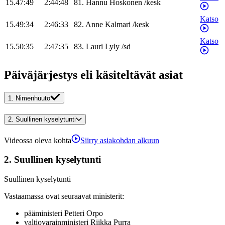
15.47:49
2:44:48
81
.
Hannu
Hoskonen
/
kesk
Katso
15.49:34
2:46:33
82
.
Anne
Kalmari
/
kesk
Katso
15.50:35
2:47:35
83
.
Lauri
Lyly
/
sd
Päiväjärjestys eli käsiteltävät asiat
1.
Nimenhuuto
2.
Suullinen kyselytunti
Videossa oleva kohta
Siirry asiakohdan alkuun
2.
Suullinen kyselytunti
Suullinen kyselytunti
Vastaamassa ovat seuraavat ministerit
:
pääministeri
Petteri
Orpo
valtiovarainministeri
Riikka
Purra