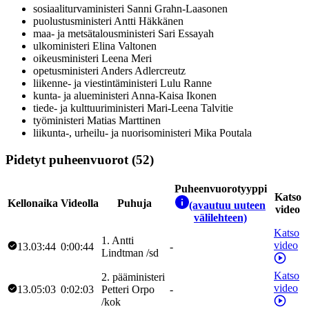
sosiaaliturvaministeri
Sanni
Grahn-Laasonen
puolustusministeri
Antti
Häkkänen
maa- ja metsätalousministeri
Sari
Essayah
ulkoministeri
Elina
Valtonen
oikeusministeri
Leena
Meri
opetusministeri
Anders
Adlercreutz
liikenne- ja viestintäministeri
Lulu
Ranne
kunta- ja alueministeri
Anna-Kaisa
Ikonen
tiede- ja kulttuuriministeri
Mari-Leena
Talvitie
työministeri
Matias
Marttinen
liikunta-, urheilu- ja nuorisoministeri
Mika
Poutala
Pidetyt puheenvuorot (52)
Puheenvuorotyyppi
Katso
Kellonaika
Videolla
Puhuja
(avautuu uuteen
video
välilehteen)
Katso
1
.
Antti
video
13.03:44
0:00:44
-
Lindtman
/
sd
Katso
2
.
pääministeri
video
13.05:03
0:02:03
Petteri
Orpo
-
/
kok