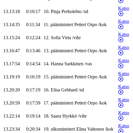
Katso
13.13:18
0:10:17
10
.
Pinja
Perholehto
/
sd
Katso
13.14:35
0:11:34
11
.
pääministeri
Petteri
Orpo
/
kok
Katso
13.15:24
0:12:24
12
.
Sofia
Virta
/
vihr
Katso
13.16:47
0:13:46
13
.
pääministeri
Petteri
Orpo
/
kok
Katso
13.17:54
0:14:54
14
.
Hanna
Sarkkinen
/
vas
Katso
13.19:19
0:16:19
15
.
pääministeri
Petteri
Orpo
/
kok
Katso
13.20:20
0:17:19
16
.
Elisa
Gebhard
/
sd
Katso
13.20:59
0:17:59
17
.
pääministeri
Petteri
Orpo
/
kok
Katso
13.22:14
0:19:14
18
.
Saara
Hyrkkö
/
vihr
Katso
13.23:34
0:20:34
19
.
ulkoministeri
Elina
Valtonen
/
kok