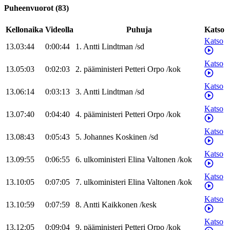
Puheenvuorot
(
83
)
Kellonaika
Videolla
Puhuja
Katso
Katso
13.03:44
0:00:44
1
.
Antti
Lindtman
/
sd
Katso
13.05:03
0:02:03
2
.
pääministeri
Petteri
Orpo
/
kok
Katso
13.06:14
0:03:13
3
.
Antti
Lindtman
/
sd
Katso
13.07:40
0:04:40
4
.
pääministeri
Petteri
Orpo
/
kok
Katso
13.08:43
0:05:43
5
.
Johannes
Koskinen
/
sd
Katso
13.09:55
0:06:55
6
.
ulkoministeri
Elina
Valtonen
/
kok
Katso
13.10:05
0:07:05
7
.
ulkoministeri
Elina
Valtonen
/
kok
Katso
13.10:59
0:07:59
8
.
Antti
Kaikkonen
/
kesk
Katso
13.12:05
0:09:04
9
.
pääministeri
Petteri
Orpo
/
kok