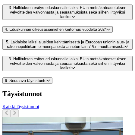
3.
Hallituksen esitys eduskunnalle laiksi EU:n metsäkatoasetuksen
velvoitteiden valvonnasta ja seuraamuksista sekä siihen liittyviksi
laeiksi
4.
Eduskunnan oikeusasiamiehen kertomus vuodelta 2024
5.
Lakialoite laiksi alueiden kehittämisestä ja Euroopan unionin alue- ja
rakennepolitiikan toimeenpanosta annetun lain 7 §:n muuttamisesta
3.
Hallituksen esitys eduskunnalle laiksi EU:n metsäkatoasetuksen
velvoitteiden valvonnasta ja seuraamuksista sekä siihen liittyviksi
laeiksi
6.
Seuraava täysistunto
Täysistunnot
Kaikki täysistunnot