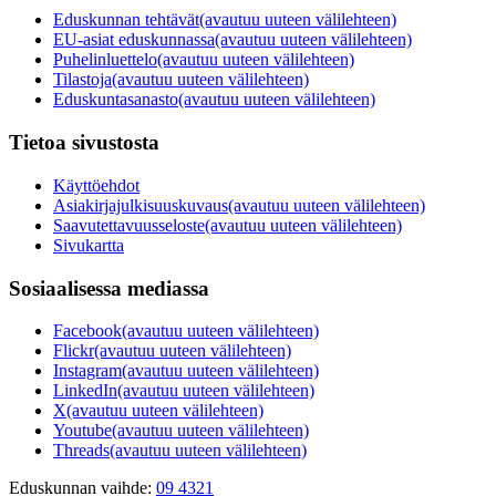
Eduskunnan tehtävät
(avautuu uuteen välilehteen)
EU-asiat eduskunnassa
(avautuu uuteen välilehteen)
Puhelinluettelo
(avautuu uuteen välilehteen)
Tilastoja
(avautuu uuteen välilehteen)
Eduskuntasanasto
(avautuu uuteen välilehteen)
Tietoa sivustosta
Käyttöehdot
Asiakirjajulkisuuskuvaus
(avautuu uuteen välilehteen)
Saavutettavuusseloste
(avautuu uuteen välilehteen)
Sivukartta
Sosiaalisessa mediassa
Facebook
(avautuu uuteen välilehteen)
Flickr
(avautuu uuteen välilehteen)
Instagram
(avautuu uuteen välilehteen)
LinkedIn
(avautuu uuteen välilehteen)
X
(avautuu uuteen välilehteen)
Youtube
(avautuu uuteen välilehteen)
Threads
(avautuu uuteen välilehteen)
Eduskunnan vaihde:
09 4321