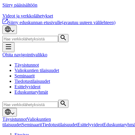
Siirry pääsisältöön
Videot ja verkkolähetykset
Siirry eduskunnan etusivulle
(avautuu uuteen välilehteen)
Ohita navigointivalikko
Täysistunnot
Valiokuntien tilaisuudet
Seminaarit
Tiedotustilaisuudet
Esittelyvideot
Eduskuntaryhmät
Täysistunnot
Valiokuntien
tilaisuudet
Seminaarit
Tiedotustilaisuudet
Esittelyvideot
Eduskuntaryhmä
Etusivu