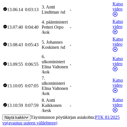
Katso
3
.
Antti
video
13.06:14
0:03:13
-
Lindtman
/
sd
Katso
4
.
pääministeri
video
13.07:40
0:04:40
Petteri
Orpo
-
/
kok
Katso
5
.
Johannes
video
13.08:43
0:05:43
-
Koskinen
/
sd
6
.
Katso
ulkoministeri
video
13.09:55
0:06:55
-
Elina
Valtonen
/
kok
7
.
Katso
ulkoministeri
video
13.10:05
0:07:05
-
Elina
Valtonen
/
kok
Katso
8
.
Antti
video
13.10:59
0:07:59
Kaikkonen
-
/
kesk
Täysistunnon pöytäkirjan asiakohta
:
PTK 81/2025
Näytä kaikki
vp
(avautuu uuteen välilehteen)