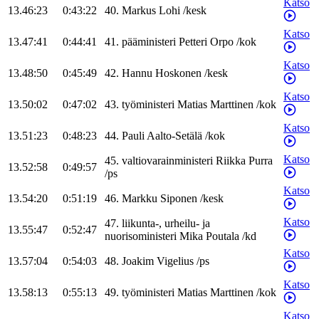
Katso
13.46:23
0:43:22
40
.
Markus
Lohi
/
kesk
Katso
13.47:41
0:44:41
41
.
pääministeri
Petteri
Orpo
/
kok
Katso
13.48:50
0:45:49
42
.
Hannu
Hoskonen
/
kesk
Katso
13.50:02
0:47:02
43
.
työministeri
Matias
Marttinen
/
kok
Katso
13.51:23
0:48:23
44
.
Pauli
Aalto-Setälä
/
kok
Katso
45
.
valtiovarainministeri
Riikka
Purra
13.52:58
0:49:57
/
ps
Katso
13.54:20
0:51:19
46
.
Markku
Siponen
/
kesk
Katso
47
.
liikunta-, urheilu- ja
13.55:47
0:52:47
nuorisoministeri
Mika
Poutala
/
kd
Katso
13.57:04
0:54:03
48
.
Joakim
Vigelius
/
ps
Katso
13.58:13
0:55:13
49
.
työministeri
Matias
Marttinen
/
kok
Katso