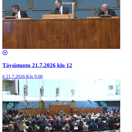
Täysistunto 21.7.2026 klo 12
ti 21.7.2026
-
Klo
9.00