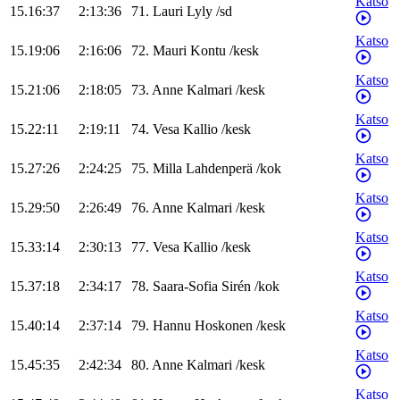
Katso
15.16:37
2:13:36
71
.
Lauri
Lyly
/
sd
Katso
15.19:06
2:16:06
72
.
Mauri
Kontu
/
kesk
Katso
15.21:06
2:18:05
73
.
Anne
Kalmari
/
kesk
Katso
15.22:11
2:19:11
74
.
Vesa
Kallio
/
kesk
Katso
15.27:26
2:24:25
75
.
Milla
Lahdenperä
/
kok
Katso
15.29:50
2:26:49
76
.
Anne
Kalmari
/
kesk
Katso
15.33:14
2:30:13
77
.
Vesa
Kallio
/
kesk
Katso
15.37:18
2:34:17
78
.
Saara-Sofia
Sirén
/
kok
Katso
15.40:14
2:37:14
79
.
Hannu
Hoskonen
/
kesk
Katso
15.45:35
2:42:34
80
.
Anne
Kalmari
/
kesk
Katso