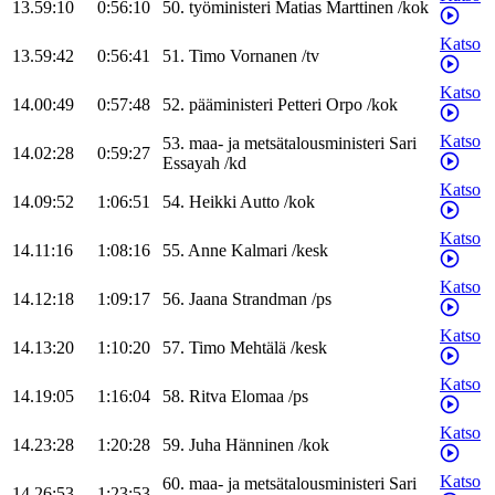
13.59:10
0:56:10
50
.
työministeri
Matias
Marttinen
/
kok
Katso
13.59:42
0:56:41
51
.
Timo
Vornanen
/
tv
Katso
14.00:49
0:57:48
52
.
pääministeri
Petteri
Orpo
/
kok
Katso
53
.
maa- ja metsätalousministeri
Sari
14.02:28
0:59:27
Essayah
/
kd
Katso
14.09:52
1:06:51
54
.
Heikki
Autto
/
kok
Katso
14.11:16
1:08:16
55
.
Anne
Kalmari
/
kesk
Katso
14.12:18
1:09:17
56
.
Jaana
Strandman
/
ps
Katso
14.13:20
1:10:20
57
.
Timo
Mehtälä
/
kesk
Katso
14.19:05
1:16:04
58
.
Ritva
Elomaa
/
ps
Katso
14.23:28
1:20:28
59
.
Juha
Hänninen
/
kok
Katso
60
.
maa- ja metsätalousministeri
Sari
14.26:53
1:23:53