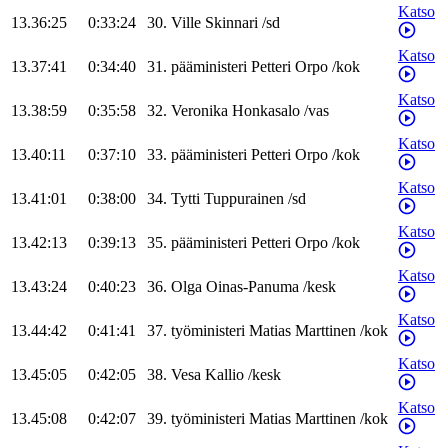
Katso
13.36:25
0:33:24
30
.
Ville
Skinnari
/
sd
Katso
13.37:41
0:34:40
31
.
pääministeri
Petteri
Orpo
/
kok
Katso
13.38:59
0:35:58
32
.
Veronika
Honkasalo
/
vas
Katso
13.40:11
0:37:10
33
.
pääministeri
Petteri
Orpo
/
kok
Katso
13.41:01
0:38:00
34
.
Tytti
Tuppurainen
/
sd
Katso
13.42:13
0:39:13
35
.
pääministeri
Petteri
Orpo
/
kok
Katso
13.43:24
0:40:23
36
.
Olga
Oinas-Panuma
/
kesk
Katso
13.44:42
0:41:41
37
.
työministeri
Matias
Marttinen
/
kok
Katso
13.45:05
0:42:05
38
.
Vesa
Kallio
/
kesk
Katso
13.45:08
0:42:07
39
.
työministeri
Matias
Marttinen
/
kok