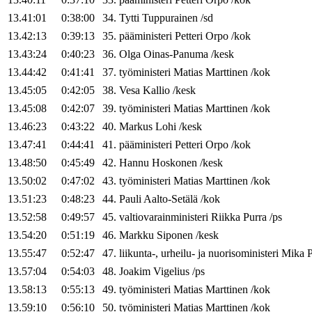
13.41:01
0:38:00
34
.
Tytti
Tuppurainen
/
sd
13.42:13
0:39:13
35
.
pääministeri
Petteri
Orpo
/
kok
13.43:24
0:40:23
36
.
Olga
Oinas-Panuma
/
kesk
13.44:42
0:41:41
37
.
työministeri
Matias
Marttinen
/
kok
13.45:05
0:42:05
38
.
Vesa
Kallio
/
kesk
13.45:08
0:42:07
39
.
työministeri
Matias
Marttinen
/
kok
13.46:23
0:43:22
40
.
Markus
Lohi
/
kesk
13.47:41
0:44:41
41
.
pääministeri
Petteri
Orpo
/
kok
13.48:50
0:45:49
42
.
Hannu
Hoskonen
/
kesk
13.50:02
0:47:02
43
.
työministeri
Matias
Marttinen
/
kok
13.51:23
0:48:23
44
.
Pauli
Aalto-Setälä
/
kok
13.52:58
0:49:57
45
.
valtiovarainministeri
Riikka
Purra
/
ps
13.54:20
0:51:19
46
.
Markku
Siponen
/
kesk
13.55:47
0:52:47
47
.
liikunta-, urheilu- ja nuorisoministeri
Mika
P
13.57:04
0:54:03
48
.
Joakim
Vigelius
/
ps
13.58:13
0:55:13
49
.
työministeri
Matias
Marttinen
/
kok
13.59:10
0:56:10
50
.
työministeri
Matias
Marttinen
/
kok