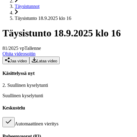
Täysistunnot
Täysistunto 18.9.2025 klo 16
Täysistunto 18.9.2025 klo 16
81
/
2025
vp
Tallenne
Ohita videosoitin
Jaa video
Lataa video
Käsittelyssä nyt
2.
Suullinen kyselytunti
Suullinen kyselytunti
Keskustelu
Automaattinen vieritys
Puheenvuorot
(
83
)