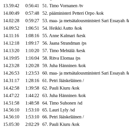
13.59:42
0:56:41
51
.
Timo
Vornanen
/
tv
14.00:49
0:57:48
52
.
pääministeri
Petteri
Orpo
/
kok
14.02:28
0:59:27
53
.
maa- ja metsätalousministeri
Sari
Essayah
/
14.09:52
1:06:51
54
.
Heikki
Autto
/
kok
14.11:16
1:08:16
55
.
Anne
Kalmari
/
kesk
14.12:18
1:09:17
56
.
Jaana
Strandman
/
ps
14.13:20
1:10:20
57
.
Timo
Mehtälä
/
kesk
14.19:05
1:16:04
58
.
Ritva
Elomaa
/
ps
14.23:28
1:20:28
59
.
Juha
Hänninen
/
kok
14.26:53
1:23:53
60
.
maa- ja metsätalousministeri
Sari
Essayah
/
14.31:17
1:28:16
61
.
Petri
Jääskeläinen
/
14.42:58
1:39:58
62
.
Pauli
Kiuru
/
kok
14.47:22
1:44:22
63
.
Juha
Hänninen
/
kok
14.51:58
1:48:58
64
.
Timo
Suhonen
/
sd
14.56:10
1:53:10
65
.
Lauri
Lyly
/
sd
14.56:10
1:53:10
66
.
Petri
Jääskeläinen
/
15.05:30
2:02:29
67
.
Pauli
Kiuru
/
kok