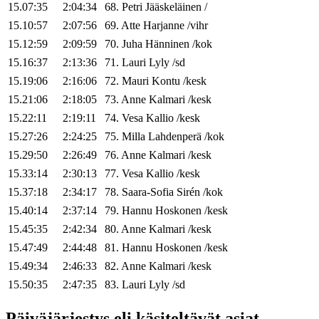
15.07:35
2:04:34
68
.
Petri
Jääskeläinen
/
15.10:57
2:07:56
69
.
Atte
Harjanne
/
vihr
15.12:59
2:09:59
70
.
Juha
Hänninen
/
kok
15.16:37
2:13:36
71
.
Lauri
Lyly
/
sd
15.19:06
2:16:06
72
.
Mauri
Kontu
/
kesk
15.21:06
2:18:05
73
.
Anne
Kalmari
/
kesk
15.22:11
2:19:11
74
.
Vesa
Kallio
/
kesk
15.27:26
2:24:25
75
.
Milla
Lahdenperä
/
kok
15.29:50
2:26:49
76
.
Anne
Kalmari
/
kesk
15.33:14
2:30:13
77
.
Vesa
Kallio
/
kesk
15.37:18
2:34:17
78
.
Saara-Sofia
Sirén
/
kok
15.40:14
2:37:14
79
.
Hannu
Hoskonen
/
kesk
15.45:35
2:42:34
80
.
Anne
Kalmari
/
kesk
15.47:49
2:44:48
81
.
Hannu
Hoskonen
/
kesk
15.49:34
2:46:33
82
.
Anne
Kalmari
/
kesk
15.50:35
2:47:35
83
.
Lauri
Lyly
/
sd
Päiväjärjestys eli käsiteltävät asiat