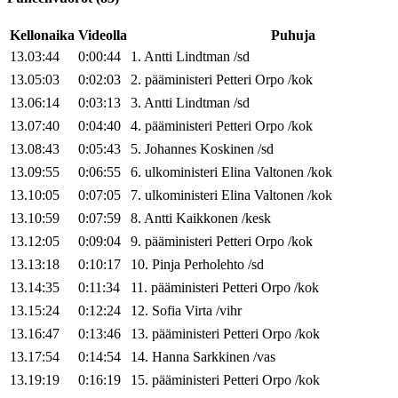
Kellonaika
Videolla
Puhuja
13.03:44
0:00:44
1
.
Antti
Lindtman
/
sd
13.05:03
0:02:03
2
.
pääministeri
Petteri
Orpo
/
kok
13.06:14
0:03:13
3
.
Antti
Lindtman
/
sd
13.07:40
0:04:40
4
.
pääministeri
Petteri
Orpo
/
kok
13.08:43
0:05:43
5
.
Johannes
Koskinen
/
sd
13.09:55
0:06:55
6
.
ulkoministeri
Elina
Valtonen
/
kok
13.10:05
0:07:05
7
.
ulkoministeri
Elina
Valtonen
/
kok
13.10:59
0:07:59
8
.
Antti
Kaikkonen
/
kesk
13.12:05
0:09:04
9
.
pääministeri
Petteri
Orpo
/
kok
13.13:18
0:10:17
10
.
Pinja
Perholehto
/
sd
13.14:35
0:11:34
11
.
pääministeri
Petteri
Orpo
/
kok
13.15:24
0:12:24
12
.
Sofia
Virta
/
vihr
13.16:47
0:13:46
13
.
pääministeri
Petteri
Orpo
/
kok
13.17:54
0:14:54
14
.
Hanna
Sarkkinen
/
vas
13.19:19
0:16:19
15
.
pääministeri
Petteri
Orpo
/
kok