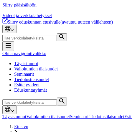
Siirry pääsisältöön
Videot ja verkkolähetykset
Siirry eduskunnan etusivulle
(avautuu uuteen välilehteen)
Ohita navigointivalikko
Täysistunnot
Valiokuntien tilaisuudet
Seminaarit
Tiedotustilaisuudet
Esittelyvideot
Eduskuntaryhmät
Täysistunnot
Valiokuntien tilaisuudet
Seminaarit
Tiedotustilaisuudet
Esit
Etusivu