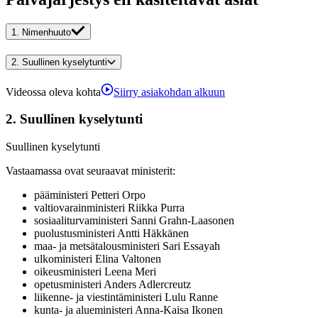
1.
Nimenhuuto
2.
Suullinen kyselytunti
Videossa oleva kohta
Siirry asiakohdan alkuun
2.
Suullinen kyselytunti
Suullinen kyselytunti
Vastaamassa ovat seuraavat ministerit
:
pääministeri
Petteri
Orpo
valtiovarainministeri
Riikka
Purra
sosiaaliturvaministeri
Sanni
Grahn-Laasonen
puolustusministeri
Antti
Häkkänen
maa- ja metsätalousministeri
Sari
Essayah
ulkoministeri
Elina
Valtonen
oikeusministeri
Leena
Meri
opetusministeri
Anders
Adlercreutz
liikenne- ja viestintäministeri
Lulu
Ranne
kunta- ja alueministeri
Anna-Kaisa
Ikonen