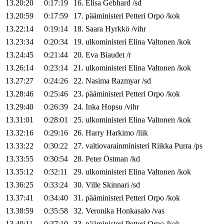
13.20:20
0:17:19
16
.
Elisa
Gebhard
/
sd
13.20:59
0:17:59
17
.
pääministeri
Petteri
Orpo
/
kok
13.22:14
0:19:14
18
.
Saara
Hyrkkö
/
vihr
13.23:34
0:20:34
19
.
ulkoministeri
Elina
Valtonen
/
kok
13.24:45
0:21:44
20
.
Eva
Biaudet
/
r
13.26:14
0:23:14
21
.
ulkoministeri
Elina
Valtonen
/
kok
13.27:27
0:24:26
22
.
Nasima
Razmyar
/
sd
13.28:46
0:25:46
23
.
pääministeri
Petteri
Orpo
/
kok
13.29:40
0:26:39
24
.
Inka
Hopsu
/
vihr
13.31:01
0:28:01
25
.
ulkoministeri
Elina
Valtonen
/
kok
13.32:16
0:29:16
26
.
Harry
Harkimo
/
liik
13.33:22
0:30:22
27
.
valtiovarainministeri
Riikka
Purra
/
ps
13.33:55
0:30:54
28
.
Peter
Östman
/
kd
13.35:12
0:32:11
29
.
ulkoministeri
Elina
Valtonen
/
kok
13.36:25
0:33:24
30
.
Ville
Skinnari
/
sd
13.37:41
0:34:40
31
.
pääministeri
Petteri
Orpo
/
kok
13.38:59
0:35:58
32
.
Veronika
Honkasalo
/
vas
13.40:11
0:37:10
33
.
pääministeri
Petteri
Orpo
/
kok