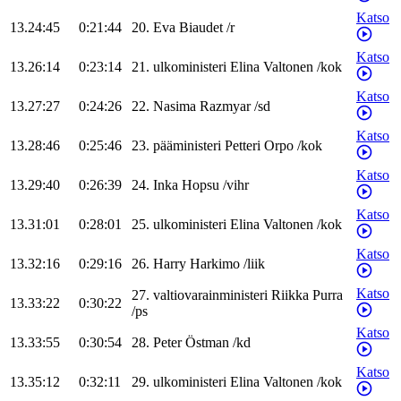
Katso
13.24:45
0:21:44
20
.
Eva
Biaudet
/
r
Katso
13.26:14
0:23:14
21
.
ulkoministeri
Elina
Valtonen
/
kok
Katso
13.27:27
0:24:26
22
.
Nasima
Razmyar
/
sd
Katso
13.28:46
0:25:46
23
.
pääministeri
Petteri
Orpo
/
kok
Katso
13.29:40
0:26:39
24
.
Inka
Hopsu
/
vihr
Katso
13.31:01
0:28:01
25
.
ulkoministeri
Elina
Valtonen
/
kok
Katso
13.32:16
0:29:16
26
.
Harry
Harkimo
/
liik
Katso
27
.
valtiovarainministeri
Riikka
Purra
13.33:22
0:30:22
/
ps
Katso
13.33:55
0:30:54
28
.
Peter
Östman
/
kd
Katso
13.35:12
0:32:11
29
.
ulkoministeri
Elina
Valtonen
/
kok