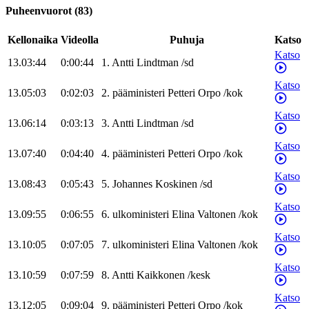
Puheenvuorot
(
83
)
Kellonaika
Videolla
Puhuja
Katso
Katso
13.03:44
0:00:44
1
.
Antti
Lindtman
/
sd
Katso
13.05:03
0:02:03
2
.
pääministeri
Petteri
Orpo
/
kok
Katso
13.06:14
0:03:13
3
.
Antti
Lindtman
/
sd
Katso
13.07:40
0:04:40
4
.
pääministeri
Petteri
Orpo
/
kok
Katso
13.08:43
0:05:43
5
.
Johannes
Koskinen
/
sd
Katso
13.09:55
0:06:55
6
.
ulkoministeri
Elina
Valtonen
/
kok
Katso
13.10:05
0:07:05
7
.
ulkoministeri
Elina
Valtonen
/
kok
Katso
13.10:59
0:07:59
8
.
Antti
Kaikkonen
/
kesk
Katso
13.12:05
0:09:04
9
.
pääministeri
Petteri
Orpo
/
kok