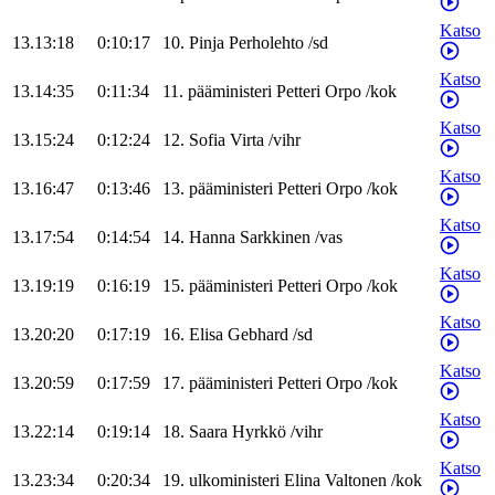
Katso
13.13:18
0:10:17
10
.
Pinja
Perholehto
/
sd
Katso
13.14:35
0:11:34
11
.
pääministeri
Petteri
Orpo
/
kok
Katso
13.15:24
0:12:24
12
.
Sofia
Virta
/
vihr
Katso
13.16:47
0:13:46
13
.
pääministeri
Petteri
Orpo
/
kok
Katso
13.17:54
0:14:54
14
.
Hanna
Sarkkinen
/
vas
Katso
13.19:19
0:16:19
15
.
pääministeri
Petteri
Orpo
/
kok
Katso
13.20:20
0:17:19
16
.
Elisa
Gebhard
/
sd
Katso
13.20:59
0:17:59
17
.
pääministeri
Petteri
Orpo
/
kok
Katso
13.22:14
0:19:14
18
.
Saara
Hyrkkö
/
vihr
Katso
13.23:34
0:20:34
19
.
ulkoministeri
Elina
Valtonen
/
kok