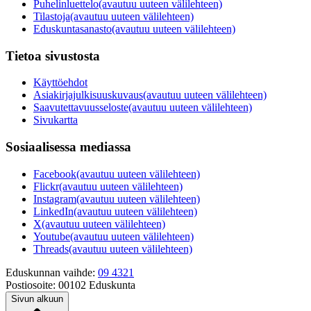
Puhelinluettelo
(avautuu uuteen välilehteen)
Tilastoja
(avautuu uuteen välilehteen)
Eduskuntasanasto
(avautuu uuteen välilehteen)
Tietoa sivustosta
Käyttöehdot
Asiakirjajulkisuuskuvaus
(avautuu uuteen välilehteen)
Saavutettavuusseloste
(avautuu uuteen välilehteen)
Sivukartta
Sosiaalisessa mediassa
Facebook
(avautuu uuteen välilehteen)
Flickr
(avautuu uuteen välilehteen)
Instagram
(avautuu uuteen välilehteen)
LinkedIn
(avautuu uuteen välilehteen)
X
(avautuu uuteen välilehteen)
Youtube
(avautuu uuteen välilehteen)
Threads
(avautuu uuteen välilehteen)
Eduskunnan vaihde:
09 4321
Postiosoite:
00102 Eduskunta
Sivun alkuun