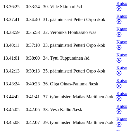
Katso
13.36:25
0:33:24
30
.
Ville
Skinnari
/
sd
Katso
13.37:41
0:34:40
31
.
pääministeri
Petteri
Orpo
/
kok
Katso
13.38:59
0:35:58
32
.
Veronika
Honkasalo
/
vas
Katso
13.40:11
0:37:10
33
.
pääministeri
Petteri
Orpo
/
kok
Katso
13.41:01
0:38:00
34
.
Tytti
Tuppurainen
/
sd
Katso
13.42:13
0:39:13
35
.
pääministeri
Petteri
Orpo
/
kok
Katso
13.43:24
0:40:23
36
.
Olga
Oinas-Panuma
/
kesk
Katso
13.44:42
0:41:41
37
.
työministeri
Matias
Marttinen
/
kok
Katso
13.45:05
0:42:05
38
.
Vesa
Kallio
/
kesk
Katso
13.45:08
0:42:07
39
.
työministeri
Matias
Marttinen
/
kok