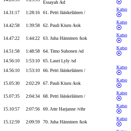
Essayah
/
kd
Katso
14.31:17
1:28:16
61
.
Petri
Jääskeläinen
/
Katso
14.42:58
1:39:58
62
.
Pauli
Kiuru
/
kok
Katso
14.47:22
1:44:22
63
.
Juha
Hänninen
/
kok
Katso
14.51:58
1:48:58
64
.
Timo
Suhonen
/
sd
14.56:10
1:53:10
65
.
Lauri
Lyly
/
sd
Katso
14.56:10
1:53:10
66
.
Petri
Jääskeläinen
/
Katso
15.05:30
2:02:29
67
.
Pauli
Kiuru
/
kok
Katso
15.07:35
2:04:34
68
.
Petri
Jääskeläinen
/
Katso
15.10:57
2:07:56
69
.
Atte
Harjanne
/
vihr
Katso
15.12:59
2:09:59
70
.
Juha
Hänninen
/
kok