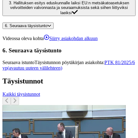
3.
Hallituksen esitys eduskunnalle laiksi EU:n metsäkatoasetuksen
velvoitteiden valvonnasta ja seuraamuksista sekä siihen liittyviksi
laeiksi
6.
Seuraava täysistunto
Videossa oleva kohta
Siirry asiakohdan alkuun
6.
Seuraava täysistunto
Seuraava istunto
Täysistunnon pöytäkirjan asiakohta
:
PTK 81/2025/6
vp
(avautuu uuteen välilehteen)
Täysistunnot
Kaikki täysistunnot