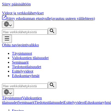
Siirry pääsisältöön
Videot ja verkkolähetykset
Siirry eduskunnan etusivulle
(avautuu uuteen välilehteen)
Ohita navigointivalikko
Täysistunnot
Valiokuntien tilaisuudet
Seminaarit
Tiedotustilaisuudet
Esittelyvideot
Eduskuntaryhmät
Täysistunnot
Valiokuntien
tilaisuudet
Seminaarit
Tiedotustilaisuudet
Esittelyvideot
Eduskuntaryhmä
Etusivu