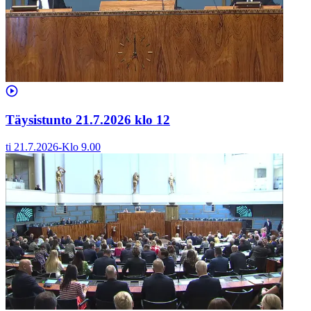
Täysistunto 21.7.2026 klo 12
ti 21.7.2026
-
Klo
9.00