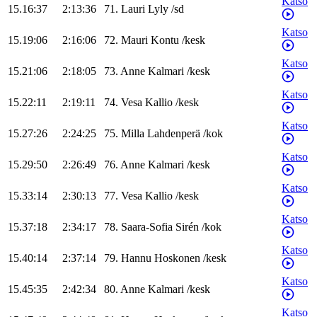
Katso
15.16:37
2:13:36
71
.
Lauri
Lyly
/
sd
Katso
15.19:06
2:16:06
72
.
Mauri
Kontu
/
kesk
Katso
15.21:06
2:18:05
73
.
Anne
Kalmari
/
kesk
Katso
15.22:11
2:19:11
74
.
Vesa
Kallio
/
kesk
Katso
15.27:26
2:24:25
75
.
Milla
Lahdenperä
/
kok
Katso
15.29:50
2:26:49
76
.
Anne
Kalmari
/
kesk
Katso
15.33:14
2:30:13
77
.
Vesa
Kallio
/
kesk
Katso
15.37:18
2:34:17
78
.
Saara-Sofia
Sirén
/
kok
Katso
15.40:14
2:37:14
79
.
Hannu
Hoskonen
/
kesk
Katso
15.45:35
2:42:34
80
.
Anne
Kalmari
/
kesk
Katso