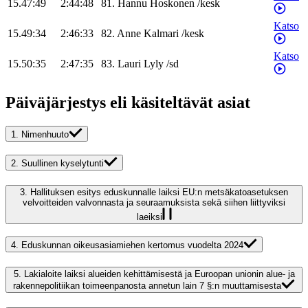
15.47:49
2:44:48
81
.
Hannu
Hoskonen
/
kesk
Katso
15.49:34
2:46:33
82
.
Anne
Kalmari
/
kesk
Katso
15.50:35
2:47:35
83
.
Lauri
Lyly
/
sd
Päiväjärjestys eli käsiteltävät asiat
1.
Nimenhuuto
2.
Suullinen kyselytunti
3.
Hallituksen esitys eduskunnalle laiksi EU:n metsäkatoasetuksen
velvoitteiden valvonnasta ja seuraamuksista sekä siihen liittyviksi
laeiksi
4.
Eduskunnan oikeusasiamiehen kertomus vuodelta 2024
5.
Lakialoite laiksi alueiden kehittämisestä ja Euroopan unionin alue- ja
rakennepolitiikan toimeenpanosta annetun lain 7 §:n muuttamisesta