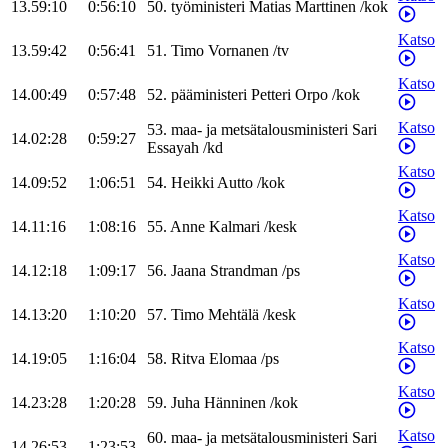
13.59:10
0:56:10
50
.
työministeri
Matias
Marttinen
/
kok
Katso
13.59:42
0:56:41
51
.
Timo
Vornanen
/
tv
Katso
14.00:49
0:57:48
52
.
pääministeri
Petteri
Orpo
/
kok
Katso
53
.
maa- ja metsätalousministeri
Sari
14.02:28
0:59:27
Essayah
/
kd
Katso
14.09:52
1:06:51
54
.
Heikki
Autto
/
kok
Katso
14.11:16
1:08:16
55
.
Anne
Kalmari
/
kesk
Katso
14.12:18
1:09:17
56
.
Jaana
Strandman
/
ps
Katso
14.13:20
1:10:20
57
.
Timo
Mehtälä
/
kesk
Katso
14.19:05
1:16:04
58
.
Ritva
Elomaa
/
ps
Katso
14.23:28
1:20:28
59
.
Juha
Hänninen
/
kok
Katso
60
.
maa- ja metsätalousministeri
Sari
14.26:53
1:23:53