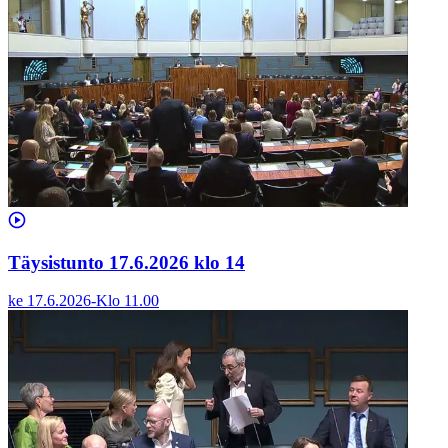
Täysistunto 17.6.2026 klo 14
ke 17.6.2026
-
Klo
11.00