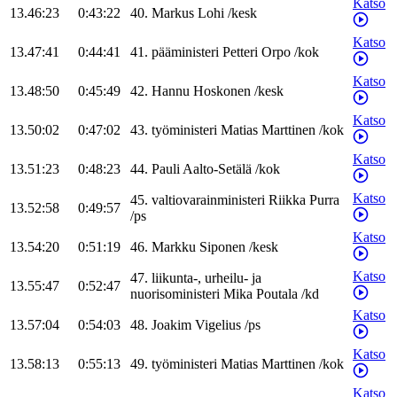
Katso
13.46:23
0:43:22
40
.
Markus
Lohi
/
kesk
Katso
13.47:41
0:44:41
41
.
pääministeri
Petteri
Orpo
/
kok
Katso
13.48:50
0:45:49
42
.
Hannu
Hoskonen
/
kesk
Katso
13.50:02
0:47:02
43
.
työministeri
Matias
Marttinen
/
kok
Katso
13.51:23
0:48:23
44
.
Pauli
Aalto-Setälä
/
kok
Katso
45
.
valtiovarainministeri
Riikka
Purra
13.52:58
0:49:57
/
ps
Katso
13.54:20
0:51:19
46
.
Markku
Siponen
/
kesk
Katso
47
.
liikunta-, urheilu- ja
13.55:47
0:52:47
nuorisoministeri
Mika
Poutala
/
kd
Katso
13.57:04
0:54:03
48
.
Joakim
Vigelius
/
ps
Katso
13.58:13
0:55:13
49
.
työministeri
Matias
Marttinen
/
kok
Katso