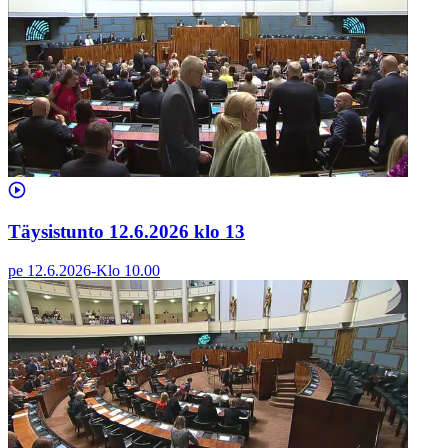
Täysistunto 12.6.2026 klo 13
pe 12.6.2026
-
Klo
10.00