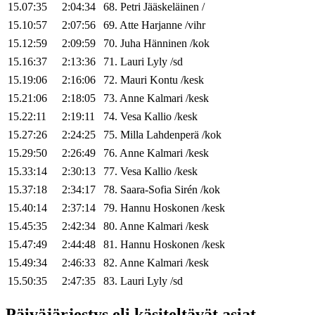
15.07:35
2:04:34
68
.
Petri
Jääskeläinen
/
15.10:57
2:07:56
69
.
Atte
Harjanne
/
vihr
15.12:59
2:09:59
70
.
Juha
Hänninen
/
kok
15.16:37
2:13:36
71
.
Lauri
Lyly
/
sd
15.19:06
2:16:06
72
.
Mauri
Kontu
/
kesk
15.21:06
2:18:05
73
.
Anne
Kalmari
/
kesk
15.22:11
2:19:11
74
.
Vesa
Kallio
/
kesk
15.27:26
2:24:25
75
.
Milla
Lahdenperä
/
kok
15.29:50
2:26:49
76
.
Anne
Kalmari
/
kesk
15.33:14
2:30:13
77
.
Vesa
Kallio
/
kesk
15.37:18
2:34:17
78
.
Saara-Sofia
Sirén
/
kok
15.40:14
2:37:14
79
.
Hannu
Hoskonen
/
kesk
15.45:35
2:42:34
80
.
Anne
Kalmari
/
kesk
15.47:49
2:44:48
81
.
Hannu
Hoskonen
/
kesk
15.49:34
2:46:33
82
.
Anne
Kalmari
/
kesk
15.50:35
2:47:35
83
.
Lauri
Lyly
/
sd
Päiväjärjestys eli käsiteltävät asiat