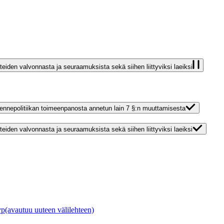
eiden valvonnasta ja seuraamuksista sekä siihen liittyviksi laeiksi
rakennepolitiikan toimeenpanosta annetun lain 7 §:n muuttamisesta
eiden valvonnasta ja seuraamuksista sekä siihen liittyviksi laeiksi
vp
(avautuu uuteen välilehteen)