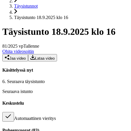
Täysistunnot
Täysistunto 18.9.2025 klo 16
Täysistunto 18.9.2025 klo 16
81
/
2025
vp
Tallenne
Ohita videosoitin
Jaa video
Lataa video
Käsittelyssä nyt
6.
Seuraava täysistunto
Seuraava istunto
Keskustelu
Automaattinen vieritys
Puheenvuorot
(
83
)