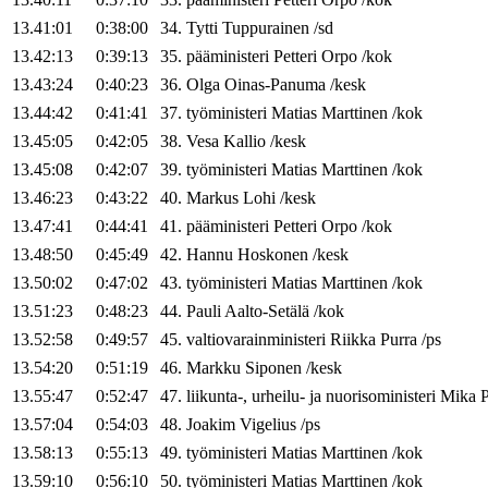
13.41:01
0:38:00
34
.
Tytti
Tuppurainen
/
sd
13.42:13
0:39:13
35
.
pääministeri
Petteri
Orpo
/
kok
13.43:24
0:40:23
36
.
Olga
Oinas-Panuma
/
kesk
13.44:42
0:41:41
37
.
työministeri
Matias
Marttinen
/
kok
13.45:05
0:42:05
38
.
Vesa
Kallio
/
kesk
13.45:08
0:42:07
39
.
työministeri
Matias
Marttinen
/
kok
13.46:23
0:43:22
40
.
Markus
Lohi
/
kesk
13.47:41
0:44:41
41
.
pääministeri
Petteri
Orpo
/
kok
13.48:50
0:45:49
42
.
Hannu
Hoskonen
/
kesk
13.50:02
0:47:02
43
.
työministeri
Matias
Marttinen
/
kok
13.51:23
0:48:23
44
.
Pauli
Aalto-Setälä
/
kok
13.52:58
0:49:57
45
.
valtiovarainministeri
Riikka
Purra
/
ps
13.54:20
0:51:19
46
.
Markku
Siponen
/
kesk
13.55:47
0:52:47
47
.
liikunta-, urheilu- ja nuorisoministeri
Mika
P
13.57:04
0:54:03
48
.
Joakim
Vigelius
/
ps
13.58:13
0:55:13
49
.
työministeri
Matias
Marttinen
/
kok
13.59:10
0:56:10
50
.
työministeri
Matias
Marttinen
/
kok