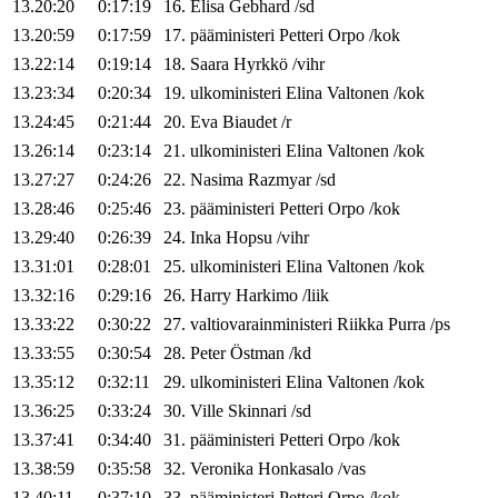
13.20:20
0:17:19
16
.
Elisa
Gebhard
/
sd
13.20:59
0:17:59
17
.
pääministeri
Petteri
Orpo
/
kok
13.22:14
0:19:14
18
.
Saara
Hyrkkö
/
vihr
13.23:34
0:20:34
19
.
ulkoministeri
Elina
Valtonen
/
kok
13.24:45
0:21:44
20
.
Eva
Biaudet
/
r
13.26:14
0:23:14
21
.
ulkoministeri
Elina
Valtonen
/
kok
13.27:27
0:24:26
22
.
Nasima
Razmyar
/
sd
13.28:46
0:25:46
23
.
pääministeri
Petteri
Orpo
/
kok
13.29:40
0:26:39
24
.
Inka
Hopsu
/
vihr
13.31:01
0:28:01
25
.
ulkoministeri
Elina
Valtonen
/
kok
13.32:16
0:29:16
26
.
Harry
Harkimo
/
liik
13.33:22
0:30:22
27
.
valtiovarainministeri
Riikka
Purra
/
ps
13.33:55
0:30:54
28
.
Peter
Östman
/
kd
13.35:12
0:32:11
29
.
ulkoministeri
Elina
Valtonen
/
kok
13.36:25
0:33:24
30
.
Ville
Skinnari
/
sd
13.37:41
0:34:40
31
.
pääministeri
Petteri
Orpo
/
kok
13.38:59
0:35:58
32
.
Veronika
Honkasalo
/
vas
13.40:11
0:37:10
33
.
pääministeri
Petteri
Orpo
/
kok