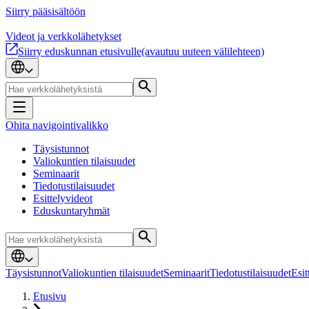
Siirry pääsisältöön
Videot ja verkkolähetykset
Siirry eduskunnan etusivulle
(avautuu uuteen välilehteen)
Ohita navigointivalikko
Täysistunnot
Valiokuntien tilaisuudet
Seminaarit
Tiedotustilaisuudet
Esittelyvideot
Eduskuntaryhmät
Täysistunnot
Valiokuntien tilaisuudet
Seminaarit
Tiedotustilaisuudet
Esit
Etusivu