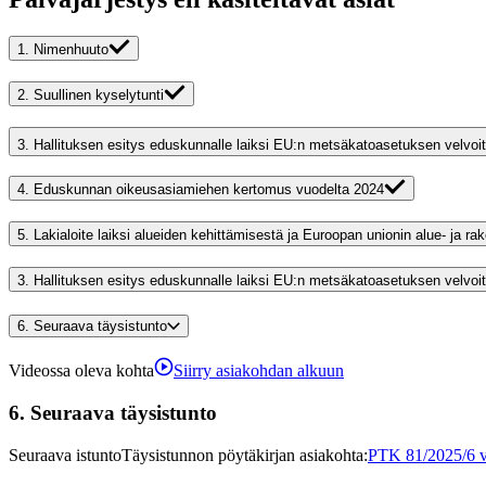
1.
Nimenhuuto
2.
Suullinen kyselytunti
3.
Hallituksen esitys eduskunnalle laiksi EU:n metsäkatoasetuksen velvoitt
4.
Eduskunnan oikeusasiamiehen kertomus vuodelta 2024
5.
Lakialoite laiksi alueiden kehittämisestä ja Euroopan unionin alue- ja 
3.
Hallituksen esitys eduskunnalle laiksi EU:n metsäkatoasetuksen velvoitt
6.
Seuraava täysistunto
Videossa oleva kohta
Siirry asiakohdan alkuun
6.
Seuraava täysistunto
Seuraava istunto
Täysistunnon pöytäkirjan asiakohta
:
PTK 81/2025/6 