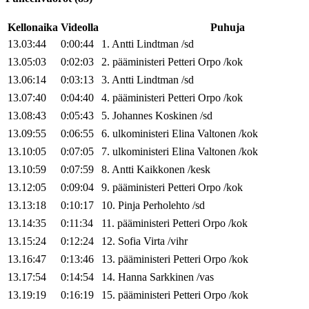
Kellonaika
Videolla
Puhuja
13.03:44
0:00:44
1
.
Antti
Lindtman
/
sd
13.05:03
0:02:03
2
.
pääministeri
Petteri
Orpo
/
kok
13.06:14
0:03:13
3
.
Antti
Lindtman
/
sd
13.07:40
0:04:40
4
.
pääministeri
Petteri
Orpo
/
kok
13.08:43
0:05:43
5
.
Johannes
Koskinen
/
sd
13.09:55
0:06:55
6
.
ulkoministeri
Elina
Valtonen
/
kok
13.10:05
0:07:05
7
.
ulkoministeri
Elina
Valtonen
/
kok
13.10:59
0:07:59
8
.
Antti
Kaikkonen
/
kesk
13.12:05
0:09:04
9
.
pääministeri
Petteri
Orpo
/
kok
13.13:18
0:10:17
10
.
Pinja
Perholehto
/
sd
13.14:35
0:11:34
11
.
pääministeri
Petteri
Orpo
/
kok
13.15:24
0:12:24
12
.
Sofia
Virta
/
vihr
13.16:47
0:13:46
13
.
pääministeri
Petteri
Orpo
/
kok
13.17:54
0:14:54
14
.
Hanna
Sarkkinen
/
vas
13.19:19
0:16:19
15
.
pääministeri
Petteri
Orpo
/
kok