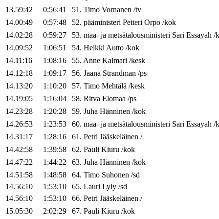
13.59:42
0:56:41
51
.
Timo
Vornanen
/
tv
14.00:49
0:57:48
52
.
pääministeri
Petteri
Orpo
/
kok
14.02:28
0:59:27
53
.
maa- ja metsätalousministeri
Sari
Essayah
/
14.09:52
1:06:51
54
.
Heikki
Autto
/
kok
14.11:16
1:08:16
55
.
Anne
Kalmari
/
kesk
14.12:18
1:09:17
56
.
Jaana
Strandman
/
ps
14.13:20
1:10:20
57
.
Timo
Mehtälä
/
kesk
14.19:05
1:16:04
58
.
Ritva
Elomaa
/
ps
14.23:28
1:20:28
59
.
Juha
Hänninen
/
kok
14.26:53
1:23:53
60
.
maa- ja metsätalousministeri
Sari
Essayah
/
14.31:17
1:28:16
61
.
Petri
Jääskeläinen
/
14.42:58
1:39:58
62
.
Pauli
Kiuru
/
kok
14.47:22
1:44:22
63
.
Juha
Hänninen
/
kok
14.51:58
1:48:58
64
.
Timo
Suhonen
/
sd
14.56:10
1:53:10
65
.
Lauri
Lyly
/
sd
14.56:10
1:53:10
66
.
Petri
Jääskeläinen
/
15.05:30
2:02:29
67
.
Pauli
Kiuru
/
kok