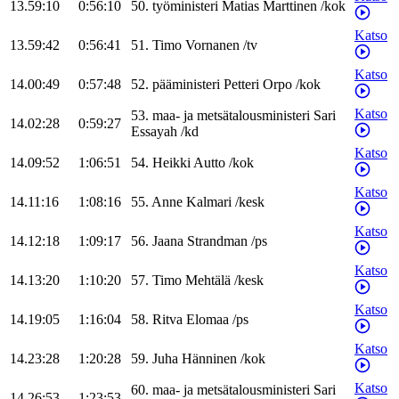
13.59:10
0:56:10
50
.
työministeri
Matias
Marttinen
/
kok
Katso
13.59:42
0:56:41
51
.
Timo
Vornanen
/
tv
Katso
14.00:49
0:57:48
52
.
pääministeri
Petteri
Orpo
/
kok
Katso
53
.
maa- ja metsätalousministeri
Sari
14.02:28
0:59:27
Essayah
/
kd
Katso
14.09:52
1:06:51
54
.
Heikki
Autto
/
kok
Katso
14.11:16
1:08:16
55
.
Anne
Kalmari
/
kesk
Katso
14.12:18
1:09:17
56
.
Jaana
Strandman
/
ps
Katso
14.13:20
1:10:20
57
.
Timo
Mehtälä
/
kesk
Katso
14.19:05
1:16:04
58
.
Ritva
Elomaa
/
ps
Katso
14.23:28
1:20:28
59
.
Juha
Hänninen
/
kok
Katso
60
.
maa- ja metsätalousministeri
Sari
14.26:53
1:23:53