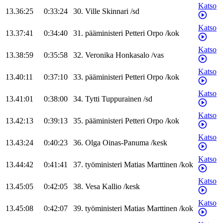
Katso
13.36:25
0:33:24
30
.
Ville
Skinnari
/
sd
Katso
13.37:41
0:34:40
31
.
pääministeri
Petteri
Orpo
/
kok
Katso
13.38:59
0:35:58
32
.
Veronika
Honkasalo
/
vas
Katso
13.40:11
0:37:10
33
.
pääministeri
Petteri
Orpo
/
kok
Katso
13.41:01
0:38:00
34
.
Tytti
Tuppurainen
/
sd
Katso
13.42:13
0:39:13
35
.
pääministeri
Petteri
Orpo
/
kok
Katso
13.43:24
0:40:23
36
.
Olga
Oinas-Panuma
/
kesk
Katso
13.44:42
0:41:41
37
.
työministeri
Matias
Marttinen
/
kok
Katso
13.45:05
0:42:05
38
.
Vesa
Kallio
/
kesk
Katso
13.45:08
0:42:07
39
.
työministeri
Matias
Marttinen
/
kok