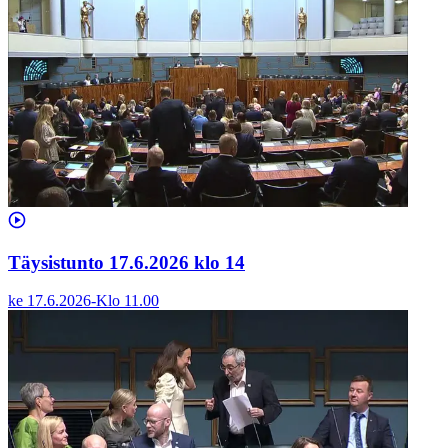
Täysistunto 17.6.2026 klo 14
ke 17.6.2026
-
Klo
11.00