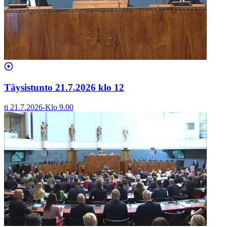
Täysistunto 21.7.2026 klo 12
ti 21.7.2026
-
Klo
9.00