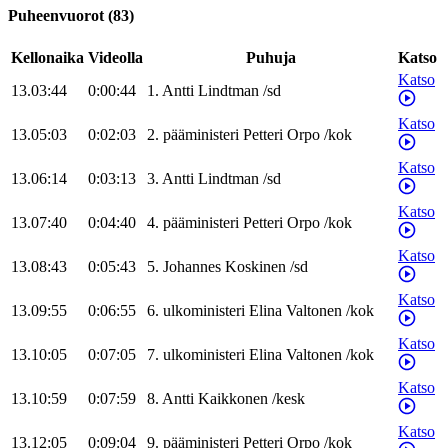
Puheenvuorot
(
83
)
Kellonaika
Videolla
Puhuja
Katso
Katso
13.03:44
0:00:44
1
.
Antti
Lindtman
/
sd
Katso
13.05:03
0:02:03
2
.
pääministeri
Petteri
Orpo
/
kok
Katso
13.06:14
0:03:13
3
.
Antti
Lindtman
/
sd
Katso
13.07:40
0:04:40
4
.
pääministeri
Petteri
Orpo
/
kok
Katso
13.08:43
0:05:43
5
.
Johannes
Koskinen
/
sd
Katso
13.09:55
0:06:55
6
.
ulkoministeri
Elina
Valtonen
/
kok
Katso
13.10:05
0:07:05
7
.
ulkoministeri
Elina
Valtonen
/
kok
Katso
13.10:59
0:07:59
8
.
Antti
Kaikkonen
/
kesk
Katso
13.12:05
0:09:04
9
.
pääministeri
Petteri
Orpo
/
kok