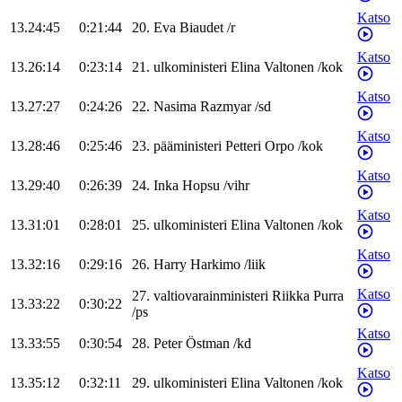
Katso
13.24:45
0:21:44
20
.
Eva
Biaudet
/
r
Katso
13.26:14
0:23:14
21
.
ulkoministeri
Elina
Valtonen
/
kok
Katso
13.27:27
0:24:26
22
.
Nasima
Razmyar
/
sd
Katso
13.28:46
0:25:46
23
.
pääministeri
Petteri
Orpo
/
kok
Katso
13.29:40
0:26:39
24
.
Inka
Hopsu
/
vihr
Katso
13.31:01
0:28:01
25
.
ulkoministeri
Elina
Valtonen
/
kok
Katso
13.32:16
0:29:16
26
.
Harry
Harkimo
/
liik
Katso
27
.
valtiovarainministeri
Riikka
Purra
13.33:22
0:30:22
/
ps
Katso
13.33:55
0:30:54
28
.
Peter
Östman
/
kd
Katso
13.35:12
0:32:11
29
.
ulkoministeri
Elina
Valtonen
/
kok