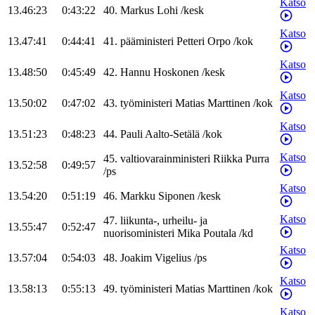
Katso
13.46:23
0:43:22
40
.
Markus
Lohi
/
kesk
Katso
13.47:41
0:44:41
41
.
pääministeri
Petteri
Orpo
/
kok
Katso
13.48:50
0:45:49
42
.
Hannu
Hoskonen
/
kesk
Katso
13.50:02
0:47:02
43
.
työministeri
Matias
Marttinen
/
kok
Katso
13.51:23
0:48:23
44
.
Pauli
Aalto-Setälä
/
kok
Katso
45
.
valtiovarainministeri
Riikka
Purra
13.52:58
0:49:57
/
ps
Katso
13.54:20
0:51:19
46
.
Markku
Siponen
/
kesk
Katso
47
.
liikunta-, urheilu- ja
13.55:47
0:52:47
nuorisoministeri
Mika
Poutala
/
kd
Katso
13.57:04
0:54:03
48
.
Joakim
Vigelius
/
ps
Katso
13.58:13
0:55:13
49
.
työministeri
Matias
Marttinen
/
kok
Katso