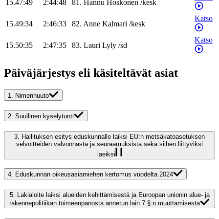
15.47:49
2:44:48
81
.
Hannu
Hoskonen
/
kesk
Katso
15.49:34
2:46:33
82
.
Anne
Kalmari
/
kesk
Katso
15.50:35
2:47:35
83
.
Lauri
Lyly
/
sd
Päiväjärjestys eli käsiteltävät asiat
1.
Nimenhuuto
2.
Suullinen kyselytunti
3.
Hallituksen esitys eduskunnalle laiksi EU:n metsäkatoasetuksen
velvoitteiden valvonnasta ja seuraamuksista sekä siihen liittyviksi
laeiksi
4.
Eduskunnan oikeusasiamiehen kertomus vuodelta 2024
5.
Lakialoite laiksi alueiden kehittämisestä ja Euroopan unionin alue- ja
rakennepolitiikan toimeenpanosta annetun lain 7 §:n muuttamisesta