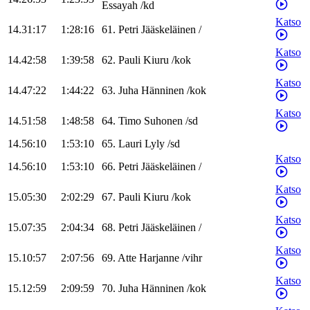
Essayah
/
kd
Katso
14.31:17
1:28:16
61
.
Petri
Jääskeläinen
/
Katso
14.42:58
1:39:58
62
.
Pauli
Kiuru
/
kok
Katso
14.47:22
1:44:22
63
.
Juha
Hänninen
/
kok
Katso
14.51:58
1:48:58
64
.
Timo
Suhonen
/
sd
14.56:10
1:53:10
65
.
Lauri
Lyly
/
sd
Katso
14.56:10
1:53:10
66
.
Petri
Jääskeläinen
/
Katso
15.05:30
2:02:29
67
.
Pauli
Kiuru
/
kok
Katso
15.07:35
2:04:34
68
.
Petri
Jääskeläinen
/
Katso
15.10:57
2:07:56
69
.
Atte
Harjanne
/
vihr
Katso
15.12:59
2:09:59
70
.
Juha
Hänninen
/
kok