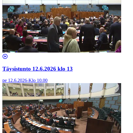
Täysistunto 12.6.2026 klo 13
pe 12.6.2026
-
Klo
10.00