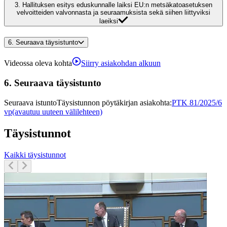
3.
Hallituksen esitys eduskunnalle laiksi EU:n metsäkatoasetuksen
velvoitteiden valvonnasta ja seuraamuksista sekä siihen liittyviksi
laeiksi
6.
Seuraava täysistunto
Videossa oleva kohta
Siirry asiakohdan alkuun
6.
Seuraava täysistunto
Seuraava istunto
Täysistunnon pöytäkirjan asiakohta
:
PTK 81/2025/6
vp
(avautuu uuteen välilehteen)
Täysistunnot
Kaikki täysistunnot