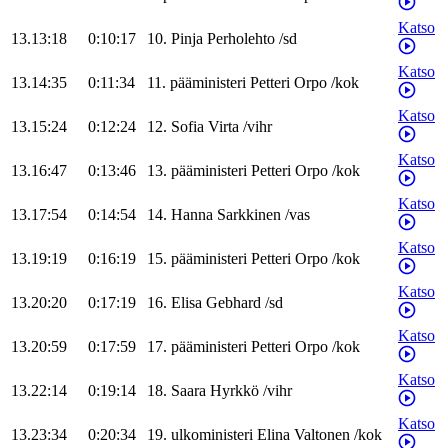
Katso
13.13:18
0:10:17
10
.
Pinja
Perholehto
/
sd
Katso
13.14:35
0:11:34
11
.
pääministeri
Petteri
Orpo
/
kok
Katso
13.15:24
0:12:24
12
.
Sofia
Virta
/
vihr
Katso
13.16:47
0:13:46
13
.
pääministeri
Petteri
Orpo
/
kok
Katso
13.17:54
0:14:54
14
.
Hanna
Sarkkinen
/
vas
Katso
13.19:19
0:16:19
15
.
pääministeri
Petteri
Orpo
/
kok
Katso
13.20:20
0:17:19
16
.
Elisa
Gebhard
/
sd
Katso
13.20:59
0:17:59
17
.
pääministeri
Petteri
Orpo
/
kok
Katso
13.22:14
0:19:14
18
.
Saara
Hyrkkö
/
vihr
Katso
13.23:34
0:20:34
19
.
ulkoministeri
Elina
Valtonen
/
kok