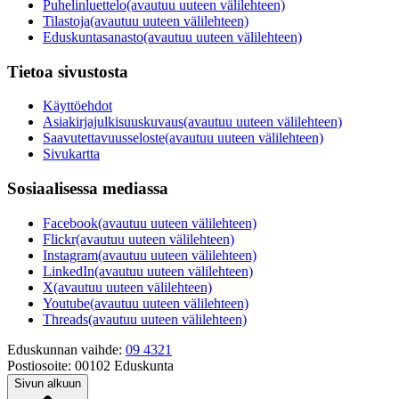
Puhelinluettelo
(avautuu uuteen välilehteen)
Tilastoja
(avautuu uuteen välilehteen)
Eduskuntasanasto
(avautuu uuteen välilehteen)
Tietoa sivustosta
Käyttöehdot
Asiakirjajulkisuuskuvaus
(avautuu uuteen välilehteen)
Saavutettavuusseloste
(avautuu uuteen välilehteen)
Sivukartta
Sosiaalisessa mediassa
Facebook
(avautuu uuteen välilehteen)
Flickr
(avautuu uuteen välilehteen)
Instagram
(avautuu uuteen välilehteen)
LinkedIn
(avautuu uuteen välilehteen)
X
(avautuu uuteen välilehteen)
Youtube
(avautuu uuteen välilehteen)
Threads
(avautuu uuteen välilehteen)
Eduskunnan vaihde:
09 4321
Postiosoite:
00102 Eduskunta
Sivun alkuun