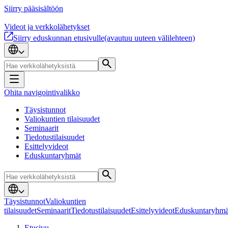
Siirry pääsisältöön
Videot ja verkkolähetykset
Siirry eduskunnan etusivulle
(avautuu uuteen välilehteen)
Ohita navigointivalikko
Täysistunnot
Valiokuntien tilaisuudet
Seminaarit
Tiedotustilaisuudet
Esittelyvideot
Eduskuntaryhmät
Täysistunnot
Valiokuntien
tilaisuudet
Seminaarit
Tiedotustilaisuudet
Esittelyvideot
Eduskuntaryhmä
Etusivu