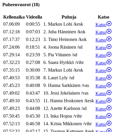
Puheenvuorot
(
18
)
Kellonaika
Videolla
Puhuja
Katso
07.06:09
0:00:55
1
.
Markus
Lohi
/
kesk
Katso
07.12:18
0:07:03
2
.
Juha
Hänninen
/
kok
Katso
07.17:37
0:12:23
3
.
Timo
Heinonen
/
kok
Katso
07.24:06
0:18:51
4
.
Joona
Räsänen
/
sd
Katso
07.29:14
0:23:59
5
.
Pia
Viitanen
/
sd
Katso
07.32:23
0:27:08
6
.
Saara
Hyrkkö
/
vihr
Katso
07.35:15
0:30:00
7
.
Markus
Lohi
/
kesk
Katso
07.40:53
0:35:38
8
.
Lauri
Lyly
/
sd
Katso
07.45:23
0:40:08
9
.
Hanna
Sarkkinen
/
vas
Katso
07.49:02
0:43:47
10
.
Jessi
Jokelainen
/
vas
Katso
07.49:10
0:43:55
11
.
Hannu
Hoskonen
/
kesk
Katso
07.49:23
0:44:08
12
.
Anette
Karlsson
/
sd
Katso
07.50:45
0:45:30
13
.
Inka
Hopsu
/
vihr
Katso
07.52:13
0:46:58
14
.
Krista
Mikkonen
/
vihr
Katso
07.52:32
0:47:17
15
.
Tuomas
Kettunen
/
kesk
Katso