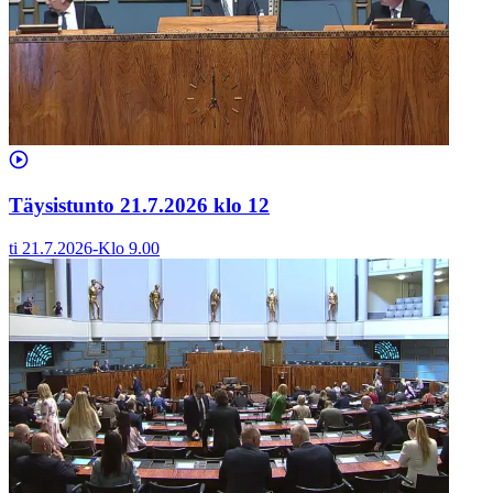
Täysistunto 21.7.2026 klo 12
ti 21.7.2026
-
Klo
9.00