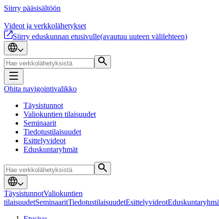
Siirry pääsisältöön
Videot ja verkkolähetykset
Siirry eduskunnan etusivulle
(avautuu uuteen välilehteen)
Ohita navigointivalikko
Täysistunnot
Valiokuntien tilaisuudet
Seminaarit
Tiedotustilaisuudet
Esittelyvideot
Eduskuntaryhmät
Täysistunnot
Valiokuntien
tilaisuudet
Seminaarit
Tiedotustilaisuudet
Esittelyvideot
Eduskuntaryhmä
Etusivu