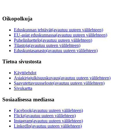
Oikopolkuja
Eduskunnan tehtävät
(avautuu uuteen välilehteen)
EU-asiat eduskunnassa
(avautuu uuteen välilehteen)
Puhelinluettelo
(avautuu uuteen välilehteen)
Tilastoja
(avautuu uuteen välilehteen)
Eduskuntasanasto
(avautuu uuteen välilehteen)
Tietoa sivustosta
Käyttöehdot
Asiakirjajulkisuuskuvaus
(avautuu uuteen välilehteen)
Saavutettavuusseloste
(avautuu uuteen välilehteen)
Sivukartta
Sosiaalisessa mediassa
Facebook
(avautuu uuteen välilehteen)
Flickr
(avautuu uuteen välilehteen)
Instagram
(avautuu uuteen välilehteen)
LinkedIn
(avautuu uuteen välilehteen)