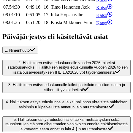
07.54:30
0:49:16
16
.
Timo
Heinonen
/
kok
Katso
08.01:10
0:51:05
17
.
Inka
Hopsu
/
vihr
Katso
08.01:25
0:51:20
18
.
Krista
Mikkonen
/
vihr
Katso
Päiväjärjestys eli käsiteltävät asiat
1.
Nimenhuuto
2.
Hallituksen esitys eduskunnalle vuoden 2026 toiseksi
lisätalousarvioksi | Hallituksen esitys eduskunnalle vuoden 2026 toisen
lisätalousarvioesityksen (HE 102/2026 vp) täydentämisestä
3.
Hallituksen esitys eduskunnalle laiksi poliisilain muuttamisesta ja
siihen liittyviksi laeiksi
4.
Hallituksen esitys eduskunnalle laiksi hallinnon yhteisistä sähköisen
asioinnin tukipalveluista annetun lain muuttamisesta
5.
Hallituksen esitys eduskunnalle laeiksi metsästyslain sekä
rauhoitettujen eläinten aiheuttamien vahinkojen ennalta ehkäisemisestä
ja korvaamisesta annetun lain 4 §:n muuttamisesta