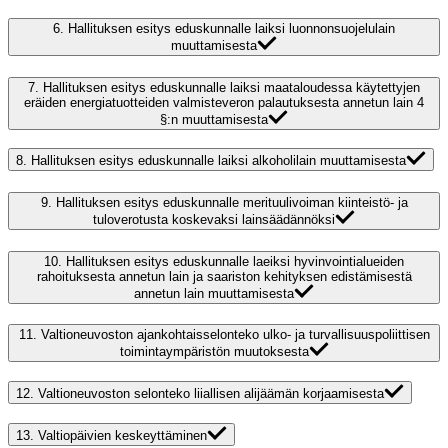
6.
Hallituksen esitys eduskunnalle laiksi luonnonsuojelulain
muuttamisesta
7.
Hallituksen esitys eduskunnalle laiksi maataloudessa käytettyjen
eräiden energiatuotteiden valmisteveron palautuksesta annetun lain 4
§:n muuttamisesta
8.
Hallituksen esitys eduskunnalle laiksi alkoholilain muuttamisesta
9.
Hallituksen esitys eduskunnalle merituulivoiman kiinteistö- ja
tuloverotusta koskevaksi lainsäädännöksi
10.
Hallituksen esitys eduskunnalle laeiksi hyvinvointialueiden
rahoituksesta annetun lain ja saariston kehityksen edistämisestä
annetun lain muuttamisesta
11.
Valtioneuvoston ajankohtaisselonteko ulko- ja turvallisuuspoliittisen
toimintaympäristön muutoksesta
12.
Valtioneuvoston selonteko liiallisen alijäämän korjaamisesta
13.
Valtiopäivien keskeyttäminen