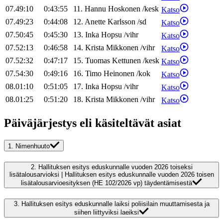
07.49:10
0:43:55
11
.
Hannu
Hoskonen
/
kesk
Katso
07.49:23
0:44:08
12
.
Anette
Karlsson
/
sd
Katso
07.50:45
0:45:30
13
.
Inka
Hopsu
/
vihr
Katso
07.52:13
0:46:58
14
.
Krista
Mikkonen
/
vihr
Katso
07.52:32
0:47:17
15
.
Tuomas
Kettunen
/
kesk
Katso
07.54:30
0:49:16
16
.
Timo
Heinonen
/
kok
Katso
08.01:10
0:51:05
17
.
Inka
Hopsu
/
vihr
Katso
08.01:25
0:51:20
18
.
Krista
Mikkonen
/
vihr
Katso
Päiväjärjestys eli käsiteltävät asiat
1.
Nimenhuuto
2.
Hallituksen esitys eduskunnalle vuoden 2026 toiseksi
lisätalousarvioksi | Hallituksen esitys eduskunnalle vuoden 2026 toisen
lisätalousarvioesityksen (HE 102/2026 vp) täydentämisestä
3.
Hallituksen esitys eduskunnalle laiksi poliisilain muuttamisesta ja
siihen liittyviksi laeiksi