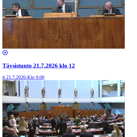
Täysistunto 21.7.2026 klo 12
ti 21.7.2026
-
Klo
9.00