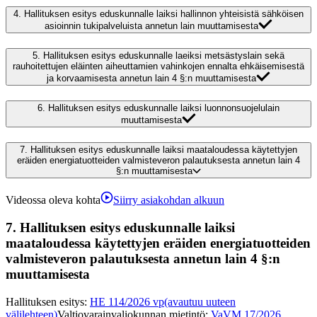
4.
Hallituksen esitys eduskunnalle laiksi hallinnon yhteisistä sähköisen
asioinnin tukipalveluista annetun lain muuttamisesta
5.
Hallituksen esitys eduskunnalle laeiksi metsästyslain sekä
rauhoitettujen eläinten aiheuttamien vahinkojen ennalta ehkäisemisestä
ja korvaamisesta annetun lain 4 §:n muuttamisesta
6.
Hallituksen esitys eduskunnalle laiksi luonnonsuojelulain
muuttamisesta
7.
Hallituksen esitys eduskunnalle laiksi maataloudessa käytettyjen
eräiden energiatuotteiden valmisteveron palautuksesta annetun lain 4
§:n muuttamisesta
Videossa oleva kohta
Siirry asiakohdan alkuun
7.
Hallituksen esitys eduskunnalle laiksi
maataloudessa käytettyjen eräiden energiatuotteiden
valmisteveron palautuksesta annetun lain 4 §:n
muuttamisesta
Hallituksen esitys
:
HE 114/2026 vp
(avautuu uuteen
välilehteen)
Valtiovarainvaliokunnan mietintö
:
VaVM 17/2026