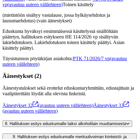
vp
(avautuu uuteen välilehteen)
Toinen käsittely
(mietintöön sisältyy vastalause, jossa hylkäysehdotus ja
lausumaehdotus) (vain äänestykset)
Eduskunta hyväksyi ensimmäisessä käsittelyssä sisällöltään
päätetyn, hallituksen esitykseen HE 114/2026 vp sisältyvän
lakiehdotuksen. Lakiehdotuksen toinen käsittely päättyi. Asian
käsittely päättyi.
Täysistunnon pöytäkirjan asiakohta
:
PTK 71/2026/7 vp
(avautuu
uuteen välilehteen)
Äänestykset
(
2
)
Äänestystulokset sekä erottelut eduskuntaryhmittäin, edustajittain ja
vaalipiireittäin löydät alla olevista linkeistä.
Äänestykset
32
(avautuu uuteen välilehteen)
Äänestykset
33
(avautuu uuteen välilehteen)
8.
Hallituksen esitys eduskunnalle laiksi alkoholilain muuttamisesta
9.
Hallituksen esitys eduskunnalle merituulivoiman kiinteistö- ja