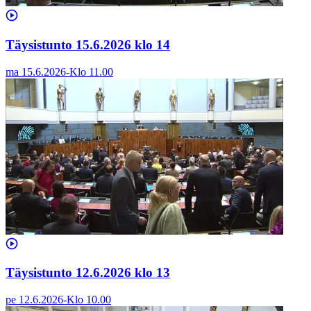
Täysistunto 15.6.2026 klo 14
ma 15.6.2026
-
Klo
11.00
Täysistunto 12.6.2026 klo 13
pe 12.6.2026
-
Klo
10.00