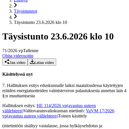
Täysistunnot
Täysistunto 23.6.2026 klo 10
Täysistunto 23.6.2026 klo 10
71
/
2026
vp
Tallenne
Ohita videosoitin
Jaa video
Lataa video
Käsittelyssä nyt
7.
Hallituksen esitys eduskunnalle laiksi maataloudessa käytettyjen
eräiden energiatuotteiden valmisteveron palautuksesta annetun lain 4
§:n muuttamisesta
Hallituksen esitys
:
HE 114/2026 vp
(avautuu uuteen
välilehteen)
Valtiovarainvaliokunnan mietintö
:
VaVM 17/2026
vp
(avautuu uuteen välilehteen)
Toinen käsittely
(mietintöön sisältyy vastalause, jossa hylkäysehdotus ja