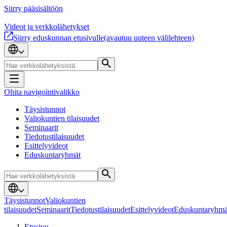
Siirry pääsisältöön
Videot ja verkkolähetykset
Siirry eduskunnan etusivulle
(avautuu uuteen välilehteen)
Ohita navigointivalikko
Täysistunnot
Valiokuntien tilaisuudet
Seminaarit
Tiedotustilaisuudet
Esittelyvideot
Eduskuntaryhmät
Täysistunnot
Valiokuntien
tilaisuudet
Seminaarit
Tiedotustilaisuudet
Esittelyvideot
Eduskuntaryhmä
Etusivu