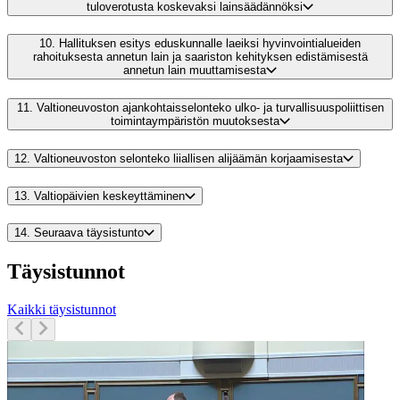
tuloverotusta koskevaksi lainsäädännöksi
10.
Hallituksen esitys eduskunnalle laeiksi hyvinvointialueiden
rahoituksesta annetun lain ja saariston kehityksen edistämisestä
annetun lain muuttamisesta
11.
Valtioneuvoston ajankohtaisselonteko ulko- ja turvallisuuspoliittisen
toimintaympäristön muutoksesta
12.
Valtioneuvoston selonteko liiallisen alijäämän korjaamisesta
13.
Valtiopäivien keskeyttäminen
14.
Seuraava täysistunto
Täysistunnot
Kaikki täysistunnot