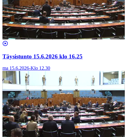
Täysistunto 15.6.2026 klo 16.25
ma 15.6.2026
-
Klo
12.30