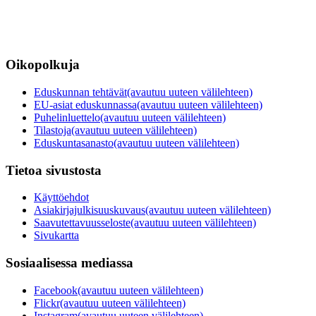
Oikopolkuja
Eduskunnan tehtävät
(avautuu uuteen välilehteen)
EU-asiat eduskunnassa
(avautuu uuteen välilehteen)
Puhelinluettelo
(avautuu uuteen välilehteen)
Tilastoja
(avautuu uuteen välilehteen)
Eduskuntasanasto
(avautuu uuteen välilehteen)
Tietoa sivustosta
Käyttöehdot
Asiakirjajulkisuuskuvaus
(avautuu uuteen välilehteen)
Saavutettavuusseloste
(avautuu uuteen välilehteen)
Sivukartta
Sosiaalisessa mediassa
Facebook
(avautuu uuteen välilehteen)
Flickr
(avautuu uuteen välilehteen)
Instagram
(avautuu uuteen välilehteen)