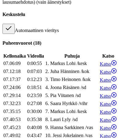
lausumaehdotus) (vain äänestykset)
Keskustelu
Automaattinen vieritys
Puheenvuorot
(
18
)
Kellonaika
Videolla
Puhuja
Katso
07.06:09
0:00:55
1
.
Markus
Lohi
/
kesk
Katso
07.12:18
0:07:03
2
.
Juha
Hänninen
/
kok
Katso
07.17:37
0:12:23
3
.
Timo
Heinonen
/
kok
Katso
07.24:06
0:18:51
4
.
Joona
Räsänen
/
sd
Katso
07.29:14
0:23:59
5
.
Pia
Viitanen
/
sd
Katso
07.32:23
0:27:08
6
.
Saara
Hyrkkö
/
vihr
Katso
07.35:15
0:30:00
7
.
Markus
Lohi
/
kesk
Katso
07.40:53
0:35:38
8
.
Lauri
Lyly
/
sd
Katso
07.45:23
0:40:08
9
.
Hanna
Sarkkinen
/
vas
Katso
07.49:02
0:43:47
10
.
Jessi
Jokelainen
/
vas
Katso