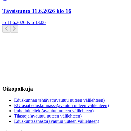
Täysistunto 11.6.2026 klo 16
to 11.6.2026
-
Klo
13.00
Oikopolkuja
Eduskunnan tehtävät
(avautuu uuteen välilehteen)
EU-asiat eduskunnassa
(avautuu uuteen välilehteen)
Puhelinluettelo
(avautuu uuteen välilehteen)
Tilastoja
(avautuu uuteen välilehteen)
Eduskuntasanasto
(avautuu uuteen välilehteen)