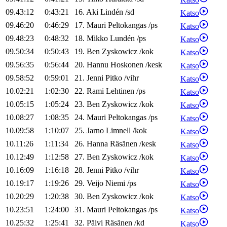
09.43:12
0:43:21
16
.
Aki
Lindén
/
sd
Katso
09.46:20
0:46:29
17
.
Mauri
Peltokangas
/
ps
Katso
09.48:23
0:48:32
18
.
Mikko
Lundén
/
ps
Katso
09.50:34
0:50:43
19
.
Ben
Zyskowicz
/
kok
Katso
09.56:35
0:56:44
20
.
Hannu
Hoskonen
/
kesk
Katso
09.58:52
0:59:01
21
.
Jenni
Pitko
/
vihr
Katso
10.02:21
1:02:30
22
.
Rami
Lehtinen
/
ps
Katso
10.05:15
1:05:24
23
.
Ben
Zyskowicz
/
kok
Katso
10.08:27
1:08:35
24
.
Mauri
Peltokangas
/
ps
Katso
10.09:58
1:10:07
25
.
Jarno
Limnell
/
kok
Katso
10.11:26
1:11:34
26
.
Hanna
Räsänen
/
kesk
Katso
10.12:49
1:12:58
27
.
Ben
Zyskowicz
/
kok
Katso
10.16:09
1:16:18
28
.
Jenni
Pitko
/
vihr
Katso
10.19:17
1:19:26
29
.
Veijo
Niemi
/
ps
Katso
10.20:29
1:20:38
30
.
Ben
Zyskowicz
/
kok
Katso
10.23:51
1:24:00
31
.
Mauri
Peltokangas
/
ps
Katso
10.25:32
1:25:41
32
.
Päivi
Räsänen
/
kd
Katso