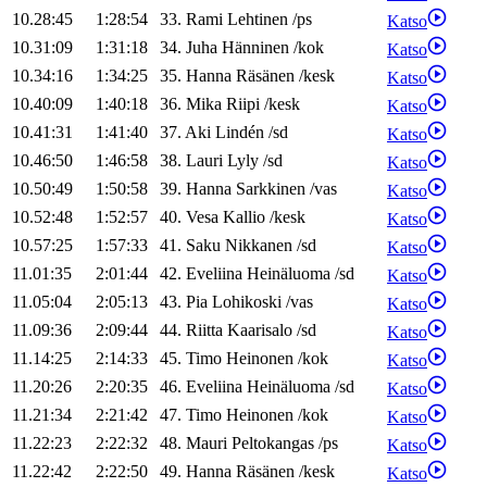
10.28:45
1:28:54
33
.
Rami
Lehtinen
/
ps
Katso
10.31:09
1:31:18
34
.
Juha
Hänninen
/
kok
Katso
10.34:16
1:34:25
35
.
Hanna
Räsänen
/
kesk
Katso
10.40:09
1:40:18
36
.
Mika
Riipi
/
kesk
Katso
10.41:31
1:41:40
37
.
Aki
Lindén
/
sd
Katso
10.46:50
1:46:58
38
.
Lauri
Lyly
/
sd
Katso
10.50:49
1:50:58
39
.
Hanna
Sarkkinen
/
vas
Katso
10.52:48
1:52:57
40
.
Vesa
Kallio
/
kesk
Katso
10.57:25
1:57:33
41
.
Saku
Nikkanen
/
sd
Katso
11.01:35
2:01:44
42
.
Eveliina
Heinäluoma
/
sd
Katso
11.05:04
2:05:13
43
.
Pia
Lohikoski
/
vas
Katso
11.09:36
2:09:44
44
.
Riitta
Kaarisalo
/
sd
Katso
11.14:25
2:14:33
45
.
Timo
Heinonen
/
kok
Katso
11.20:26
2:20:35
46
.
Eveliina
Heinäluoma
/
sd
Katso
11.21:34
2:21:42
47
.
Timo
Heinonen
/
kok
Katso
11.22:23
2:22:32
48
.
Mauri
Peltokangas
/
ps
Katso
11.22:42
2:22:50
49
.
Hanna
Räsänen
/
kesk
Katso