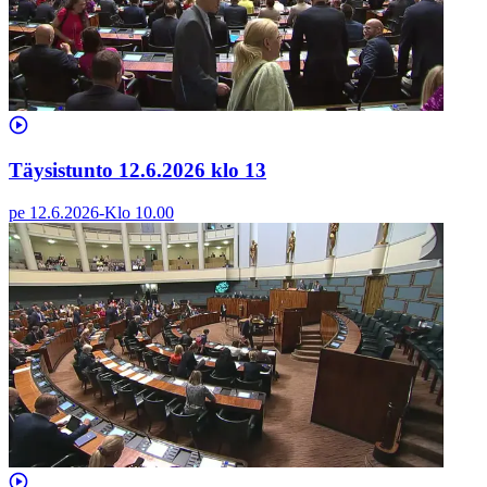
Täysistunto 12.6.2026 klo 13
pe 12.6.2026
-
Klo
10.00