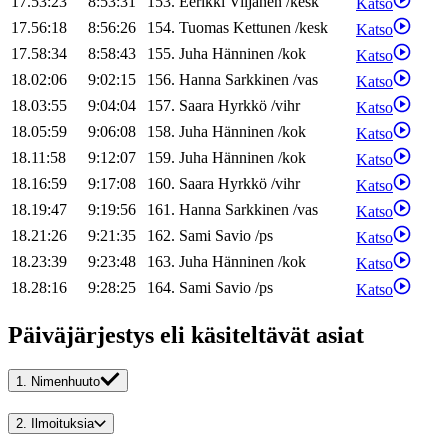
17.53:23
8:53:31
153
.
Eerikki
Viljanen
/
kesk
Katso
17.56:18
8:56:26
154
.
Tuomas
Kettunen
/
kesk
Katso
17.58:34
8:58:43
155
.
Juha
Hänninen
/
kok
Katso
18.02:06
9:02:15
156
.
Hanna
Sarkkinen
/
vas
Katso
18.03:55
9:04:04
157
.
Saara
Hyrkkö
/
vihr
Katso
18.05:59
9:06:08
158
.
Juha
Hänninen
/
kok
Katso
18.11:58
9:12:07
159
.
Juha
Hänninen
/
kok
Katso
18.16:59
9:17:08
160
.
Saara
Hyrkkö
/
vihr
Katso
18.19:47
9:19:56
161
.
Hanna
Sarkkinen
/
vas
Katso
18.21:26
9:21:35
162
.
Sami
Savio
/
ps
Katso
18.23:39
9:23:48
163
.
Juha
Hänninen
/
kok
Katso
18.28:16
9:28:25
164
.
Sami
Savio
/
ps
Katso
Päiväjärjestys eli käsiteltävät asiat
1.
Nimenhuuto
2.
Ilmoituksia