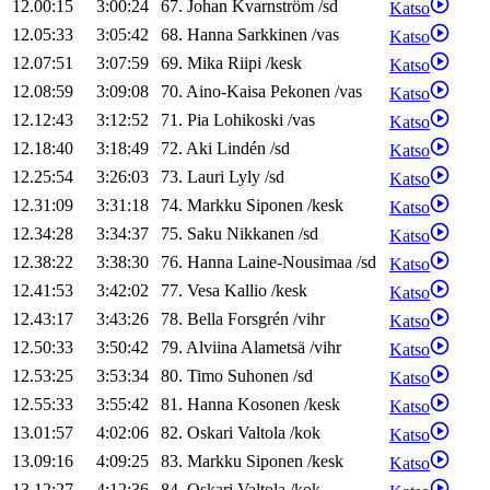
12.00:15
3:00:24
67
.
Johan
Kvarnström
/
sd
Katso
12.05:33
3:05:42
68
.
Hanna
Sarkkinen
/
vas
Katso
12.07:51
3:07:59
69
.
Mika
Riipi
/
kesk
Katso
12.08:59
3:09:08
70
.
Aino-Kaisa
Pekonen
/
vas
Katso
12.12:43
3:12:52
71
.
Pia
Lohikoski
/
vas
Katso
12.18:40
3:18:49
72
.
Aki
Lindén
/
sd
Katso
12.25:54
3:26:03
73
.
Lauri
Lyly
/
sd
Katso
12.31:09
3:31:18
74
.
Markku
Siponen
/
kesk
Katso
12.34:28
3:34:37
75
.
Saku
Nikkanen
/
sd
Katso
12.38:22
3:38:30
76
.
Hanna
Laine-Nousimaa
/
sd
Katso
12.41:53
3:42:02
77
.
Vesa
Kallio
/
kesk
Katso
12.43:17
3:43:26
78
.
Bella
Forsgrén
/
vihr
Katso
12.50:33
3:50:42
79
.
Alviina
Alametsä
/
vihr
Katso
12.53:25
3:53:34
80
.
Timo
Suhonen
/
sd
Katso
12.55:33
3:55:42
81
.
Hanna
Kosonen
/
kesk
Katso
13.01:57
4:02:06
82
.
Oskari
Valtola
/
kok
Katso
13.09:16
4:09:25
83
.
Markku
Siponen
/
kesk
Katso
13.12:27
4:12:36
84
.
Oskari
Valtola
/
kok