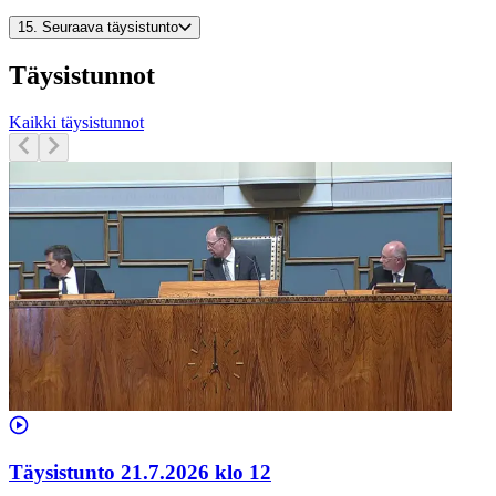
15.
Seuraava täysistunto
Täysistunnot
Kaikki täysistunnot
Täysistunto 21.7.2026 klo 12