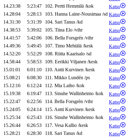
14.23:38
5:23:47
102
.
Pertti
Hemmilä
/
kok
Katso
14.28:04
5:28:13
103
.
Hanna
Laine-Nousimaa
/
sd
Katso
14.31:30
5:31:39
104
.
Sari
Tanus
/
kd
Katso
14.38:53
5:39:02
105
.
Tiina
Elo
/
vihr
Katso
14.41:57
5:42:06
106
.
Bella
Forsgrén
/
vihr
Katso
14.49:36
5:49:45
107
.
Timo
Mehtälä
/
kesk
Katso
14.52:20
5:52:29
108
.
Riitta
Kaarisalo
/
sd
Katso
14.58:44
5:58:53
109
.
Eerikki
Viljanen
/
kesk
Katso
15.01:01
6:01:10
110
.
Antti
Kurvinen
/
kesk
Katso
15.08:21
6:08:30
111
.
Mikko
Lundén
/
ps
Katso
15.12:16
6:12:24
112
.
Mia
Laiho
/
kok
Katso
15.19:38
6:19:47
113
.
Sinuhe
Wallinheimo
/
kok
Katso
15.22:47
6:22:56
114
.
Bella
Forsgrén
/
vihr
Katso
15.24:05
6:24:14
115
.
Antti
Kurvinen
/
kesk
Katso
15.25:34
6:25:43
116
.
Sinuhe
Wallinheimo
/
kok
Katso
15.26:44
6:26:53
117
.
Vesa
Kallio
/
kesk
Katso
15.28:21
6:28:30
118
.
Sari
Tanus
/
kd
Katso