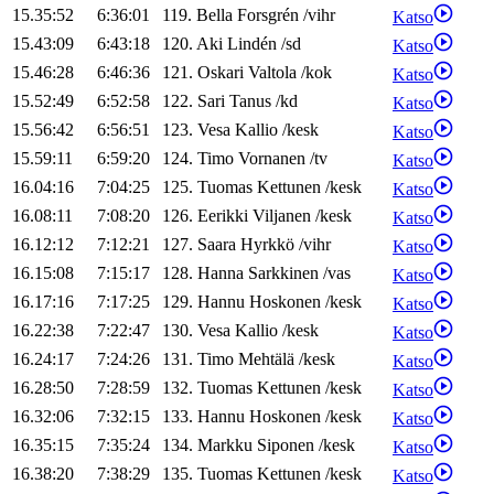
15.35:52
6:36:01
119
.
Bella
Forsgrén
/
vihr
Katso
15.43:09
6:43:18
120
.
Aki
Lindén
/
sd
Katso
15.46:28
6:46:36
121
.
Oskari
Valtola
/
kok
Katso
15.52:49
6:52:58
122
.
Sari
Tanus
/
kd
Katso
15.56:42
6:56:51
123
.
Vesa
Kallio
/
kesk
Katso
15.59:11
6:59:20
124
.
Timo
Vornanen
/
tv
Katso
16.04:16
7:04:25
125
.
Tuomas
Kettunen
/
kesk
Katso
16.08:11
7:08:20
126
.
Eerikki
Viljanen
/
kesk
Katso
16.12:12
7:12:21
127
.
Saara
Hyrkkö
/
vihr
Katso
16.15:08
7:15:17
128
.
Hanna
Sarkkinen
/
vas
Katso
16.17:16
7:17:25
129
.
Hannu
Hoskonen
/
kesk
Katso
16.22:38
7:22:47
130
.
Vesa
Kallio
/
kesk
Katso
16.24:17
7:24:26
131
.
Timo
Mehtälä
/
kesk
Katso
16.28:50
7:28:59
132
.
Tuomas
Kettunen
/
kesk
Katso
16.32:06
7:32:15
133
.
Hannu
Hoskonen
/
kesk
Katso
16.35:15
7:35:24
134
.
Markku
Siponen
/
kesk
Katso
16.38:20
7:38:29
135
.
Tuomas
Kettunen
/
kesk
Katso