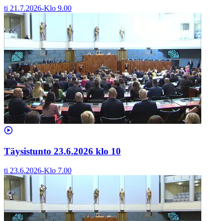
ti 21.7.2026
-
Klo
9.00
Täysistunto 23.6.2026 klo 10
ti 23.6.2026
-
Klo
7.00