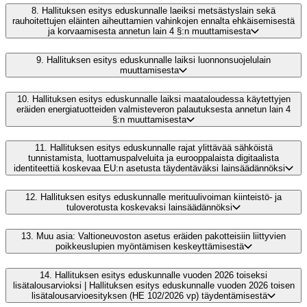
8.
Hallituksen esitys eduskunnalle laeiksi metsästyslain sekä
rauhoitettujen eläinten aiheuttamien vahinkojen ennalta ehkäisemisestä
ja korvaamisesta annetun lain 4 §:n muuttamisesta
9.
Hallituksen esitys eduskunnalle laiksi luonnonsuojelulain
muuttamisesta
10.
Hallituksen esitys eduskunnalle laiksi maataloudessa käytettyjen
eräiden energiatuotteiden valmisteveron palautuksesta annetun lain 4
§:n muuttamisesta
11.
Hallituksen esitys eduskunnalle rajat ylittävää sähköistä
tunnistamista, luottamuspalveluita ja eurooppalaista digitaalista
identiteettiä koskevaa EU:n asetusta täydentäväksi lainsäädännöksi
12.
Hallituksen esitys eduskunnalle merituulivoiman kiinteistö- ja
tuloverotusta koskevaksi lainsäädännöksi
13.
Muu asia: Valtioneuvoston asetus eräiden pakotteisiin liittyvien
poikkeuslupien myöntämisen keskeyttämisestä
14.
Hallituksen esitys eduskunnalle vuoden 2026 toiseksi
lisätalousarvioksi | Hallituksen esitys eduskunnalle vuoden 2026 toisen
lisätalousarvioesityksen (HE 102/2026 vp) täydentämisestä