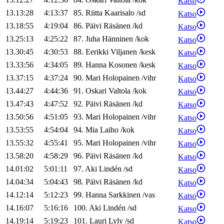
Katso
13.13:28
4:13:37
85
.
Riitta
Kaarisalo
/
sd
Katso
13.18:55
4:19:04
86
.
Päivi
Räsänen
/
kd
Katso
13.25:13
4:25:22
87
.
Juha
Hänninen
/
kok
Katso
13.30:45
4:30:53
88
.
Eerikki
Viljanen
/
kesk
Katso
13.33:56
4:34:05
89
.
Hanna
Kosonen
/
kesk
Katso
13.37:15
4:37:24
90
.
Mari
Holopainen
/
vihr
Katso
13.44:27
4:44:36
91
.
Oskari
Valtola
/
kok
Katso
13.47:43
4:47:52
92
.
Päivi
Räsänen
/
kd
Katso
13.50:56
4:51:05
93
.
Mari
Holopainen
/
vihr
Katso
13.53:55
4:54:04
94
.
Mia
Laiho
/
kok
Katso
13.55:32
4:55:41
95
.
Mari
Holopainen
/
vihr
Katso
13.58:20
4:58:29
96
.
Päivi
Räsänen
/
kd
Katso
14.01:02
5:01:11
97
.
Aki
Lindén
/
sd
Katso
14.04:34
5:04:43
98
.
Päivi
Räsänen
/
kd
Katso
14.12:14
5:12:23
99
.
Hanna
Sarkkinen
/
vas
Katso
14.16:07
5:16:16
100
.
Aki
Lindén
/
sd
Katso
14.19:14
5:19:23
101
.
Lauri
Lyly
/
sd
Katso