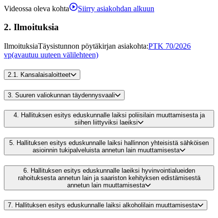
Videossa oleva kohta
Siirry asiakohdan alkuun
2.
Ilmoituksia
Ilmoituksia
Täysistunnon pöytäkirjan asiakohta
:
PTK 70/2026
vp
(avautuu uuteen välilehteen)
2.1.
Kansalaisaloitteet
3.
Suuren valiokunnan täydennysvaali
4.
Hallituksen esitys eduskunnalle laiksi poliisilain muuttamisesta ja
siihen liittyviksi laeiksi
5.
Hallituksen esitys eduskunnalle laiksi hallinnon yhteisistä sähköisen
asioinnin tukipalveluista annetun lain muuttamisesta
6.
Hallituksen esitys eduskunnalle laeiksi hyvinvointialueiden
rahoituksesta annetun lain ja saariston kehityksen edistämisestä
annetun lain muuttamisesta
7.
Hallituksen esitys eduskunnalle laiksi alkoholilain muuttamisesta