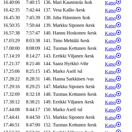
16.40:06
7:40:15
136
.
Mari
Kaunistola
/
kok
Katso
16.42:35
7:42:44
137
.
Vesa
Kallio
/
kesk
Katso
16.45:30
7:45:39
138
.
Juha
Hänninen
/
kok
Katso
16.50:35
7:50:44
139
.
Markku
Siponen
/
kesk
Katso
16.57:38
7:57:47
140
.
Hannu
Hoskonen
/
kesk
Katso
17.03:29
8:03:38
141
.
Timo
Mehtälä
/
kesk
Katso
17.08:00
8:08:09
142
.
Tuomas
Kettunen
/
kesk
Katso
17.14:19
8:14:27
143
.
Eerikki
Viljanen
/
kesk
Katso
17.21:37
8:21:46
144
.
Saara
Hyrkkö
/
vihr
Katso
17.25:06
8:25:15
145
.
Marko
Asell
/
sd
Katso
17.28:22
8:28:31
146
.
Hanna
Sarkkinen
/
vas
Katso
17.29:16
8:29:25
147
.
Markku
Siponen
/
kesk
Katso
17.32:09
8:32:18
148
.
Tuomas
Kettunen
/
kesk
Katso
17.38:12
8:38:21
149
.
Eerikki
Viljanen
/
kesk
Katso
17.44:08
8:44:17
150
.
Marko
Asell
/
sd
Katso
17.44:41
8:44:50
151
.
Markku
Siponen
/
kesk
Katso
17.46:51
8:47:00
152
.
Tuomas
Kettunen
/
kesk
Katso