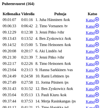
Puheenvuorot
(
164
)
Kellonaika
Videolla
Puhuja
Katso
09.01:07
0:01:16
1
.
Juha
Hänninen
/
kok
Katso
09.06:33
0:06:42
2
.
Timo
Vornanen
/
tv
Katso
09.12:29
0:12:38
3
.
Jenni
Pitko
/
vihr
Katso
09.13:43
0:13:52
4
.
Ben
Zyskowicz
/
kok
Katso
09.14:52
0:15:00
5
.
Timo
Heinonen
/
kok
Katso
09.20:08
0:20:17
6
.
Aki
Lindén
/
sd
Katso
09.21:30
0:21:39
7
.
Jenni
Pitko
/
vihr
Katso
09.22:17
0:22:26
8
.
Timo
Heinonen
/
kok
Katso
09.23:04
0:23:13
9
.
Hanna
Sarkkinen
/
vas
Katso
09.24:49
0:24:58
10
.
Rami
Lehtinen
/
ps
Katso
09.27:49
0:27:58
11
.
Jorma
Piisinen
/
ps
Katso
09.31:43
0:31:52
12
.
Ben
Zyskowicz
/
kok
Katso
09.35:04
0:35:13
13
.
Pauli
Kiuru
/
kok
Katso
09.37:44
0:37:53
14
.
Merja
Rasinkangas
/
ps
Katso
09.41:12
0:41:21
15
.
Timo
Harakka
/
sd
Katso