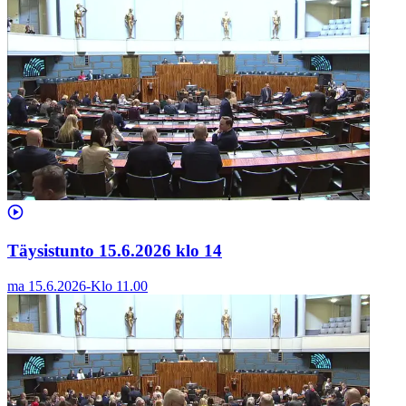
Täysistunto 15.6.2026 klo 14
ma 15.6.2026
-
Klo
11.00