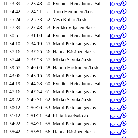
11.23:39
2:23:48
50
.
Eveliina
Heinäluoma
/
sd
Katso
11.24:42
2:24:51
51
.
Timo
Heinonen
/
kok
Katso
11.25:24
2:25:33
52
.
Vesa
Kallio
/
kesk
Katso
11.27:39
2:27:48
53
.
Eerikki
Viljanen
/
kesk
Katso
11.30:51
2:31:00
54
.
Eveliina
Heinäluoma
/
sd
Katso
11.34:10
2:34:19
55
.
Mauri
Peltokangas
/
ps
Katso
11.37:16
2:37:25
56
.
Hanna
Räsänen
/
kesk
Katso
11.37:44
2:37:53
57
.
Mikko
Savola
/
kesk
Katso
11.39:57
2:40:06
58
.
Hannu
Hoskonen
/
kesk
Katso
11.43:06
2:43:15
59
.
Mauri
Peltokangas
/
ps
Katso
11.44:19
2:44:28
60
.
Eveliina
Heinäluoma
/
sd
Katso
11.47:16
2:47:24
61
.
Mauri
Peltokangas
/
ps
Katso
11.49:22
2:49:31
62
.
Mikko
Savola
/
kesk
Katso
11.50:12
2:50:20
63
.
Mauri
Peltokangas
/
ps
Katso
11.51:12
2:51:21
64
.
Riitta
Kaarisalo
/
sd
Katso
11.54:22
2:54:31
65
.
Mauri
Peltokangas
/
ps
Katso
11.55:42
2:55:51
66
.
Hanna
Räsänen
/
kesk
Katso