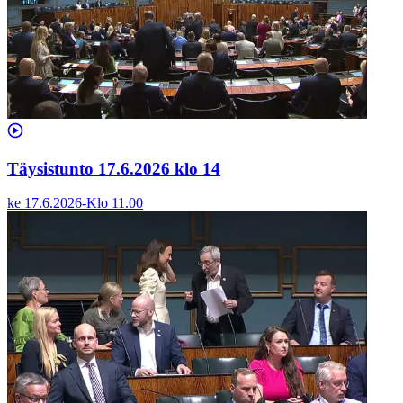
Täysistunto 17.6.2026 klo 14
ke 17.6.2026
-
Klo
11.00