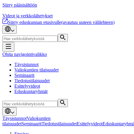
Siirry pääsisältöön
Videot ja verkkolähetykset
Siirry eduskunnan etusivulle
(avautuu uuteen välilehteen)
Ohita navigointivalikko
Täysistunnot
Valiokuntien tilaisuudet
Seminaarit
Tiedotustilaisuudet
Esittelyvideot
Eduskuntaryhmät
Täysistunnot
Valiokuntien
tilaisuudet
Seminaarit
Tiedotustilaisuudet
Esittelyvideot
Eduskuntaryhmä
Etusivu