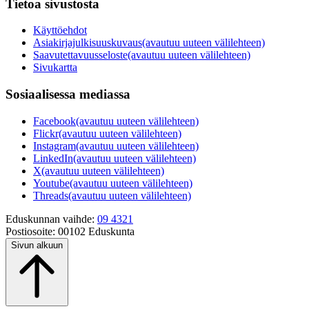
Tietoa sivustosta
Käyttöehdot
Asiakirjajulkisuuskuvaus
(avautuu uuteen välilehteen)
Saavutettavuusseloste
(avautuu uuteen välilehteen)
Sivukartta
Sosiaalisessa mediassa
Facebook
(avautuu uuteen välilehteen)
Flickr
(avautuu uuteen välilehteen)
Instagram
(avautuu uuteen välilehteen)
LinkedIn
(avautuu uuteen välilehteen)
X
(avautuu uuteen välilehteen)
Youtube
(avautuu uuteen välilehteen)
Threads
(avautuu uuteen välilehteen)
Eduskunnan vaihde:
09 4321
Postiosoite:
00102 Eduskunta
Sivun alkuun