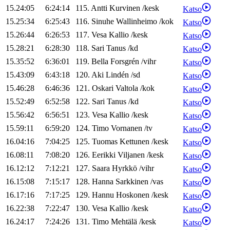
15.24:05
6:24:14
115
.
Antti
Kurvinen
/
kesk
Katso
15.25:34
6:25:43
116
.
Sinuhe
Wallinheimo
/
kok
Katso
15.26:44
6:26:53
117
.
Vesa
Kallio
/
kesk
Katso
15.28:21
6:28:30
118
.
Sari
Tanus
/
kd
Katso
15.35:52
6:36:01
119
.
Bella
Forsgrén
/
vihr
Katso
15.43:09
6:43:18
120
.
Aki
Lindén
/
sd
Katso
15.46:28
6:46:36
121
.
Oskari
Valtola
/
kok
Katso
15.52:49
6:52:58
122
.
Sari
Tanus
/
kd
Katso
15.56:42
6:56:51
123
.
Vesa
Kallio
/
kesk
Katso
15.59:11
6:59:20
124
.
Timo
Vornanen
/
tv
Katso
16.04:16
7:04:25
125
.
Tuomas
Kettunen
/
kesk
Katso
16.08:11
7:08:20
126
.
Eerikki
Viljanen
/
kesk
Katso
16.12:12
7:12:21
127
.
Saara
Hyrkkö
/
vihr
Katso
16.15:08
7:15:17
128
.
Hanna
Sarkkinen
/
vas
Katso
16.17:16
7:17:25
129
.
Hannu
Hoskonen
/
kesk
Katso
16.22:38
7:22:47
130
.
Vesa
Kallio
/
kesk
Katso
16.24:17
7:24:26
131
.
Timo
Mehtälä
/
kesk
Katso