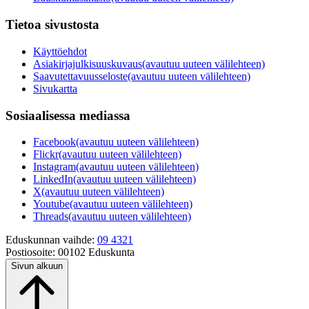
Tietoa sivustosta
Käyttöehdot
Asiakirjajulkisuuskuvaus
(avautuu uuteen välilehteen)
Saavutettavuusseloste
(avautuu uuteen välilehteen)
Sivukartta
Sosiaalisessa mediassa
Facebook
(avautuu uuteen välilehteen)
Flickr
(avautuu uuteen välilehteen)
Instagram
(avautuu uuteen välilehteen)
LinkedIn
(avautuu uuteen välilehteen)
X
(avautuu uuteen välilehteen)
Youtube
(avautuu uuteen välilehteen)
Threads
(avautuu uuteen välilehteen)
Eduskunnan vaihde:
09 4321
Postiosoite:
00102 Eduskunta
Sivun alkuun