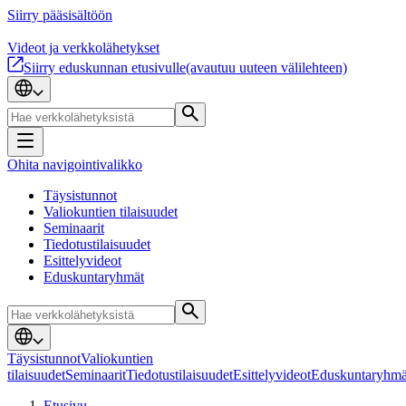
Siirry pääsisältöön
Videot ja verkkolähetykset
Siirry eduskunnan etusivulle
(avautuu uuteen välilehteen)
Ohita navigointivalikko
Täysistunnot
Valiokuntien tilaisuudet
Seminaarit
Tiedotustilaisuudet
Esittelyvideot
Eduskuntaryhmät
Täysistunnot
Valiokuntien
tilaisuudet
Seminaarit
Tiedotustilaisuudet
Esittelyvideot
Eduskuntaryhmä
Etusivu