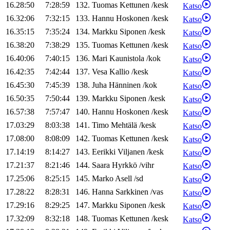
16.28:50
7:28:59
132
.
Tuomas
Kettunen
/
kesk
Katso
16.32:06
7:32:15
133
.
Hannu
Hoskonen
/
kesk
Katso
16.35:15
7:35:24
134
.
Markku
Siponen
/
kesk
Katso
16.38:20
7:38:29
135
.
Tuomas
Kettunen
/
kesk
Katso
16.40:06
7:40:15
136
.
Mari
Kaunistola
/
kok
Katso
16.42:35
7:42:44
137
.
Vesa
Kallio
/
kesk
Katso
16.45:30
7:45:39
138
.
Juha
Hänninen
/
kok
Katso
16.50:35
7:50:44
139
.
Markku
Siponen
/
kesk
Katso
16.57:38
7:57:47
140
.
Hannu
Hoskonen
/
kesk
Katso
17.03:29
8:03:38
141
.
Timo
Mehtälä
/
kesk
Katso
17.08:00
8:08:09
142
.
Tuomas
Kettunen
/
kesk
Katso
17.14:19
8:14:27
143
.
Eerikki
Viljanen
/
kesk
Katso
17.21:37
8:21:46
144
.
Saara
Hyrkkö
/
vihr
Katso
17.25:06
8:25:15
145
.
Marko
Asell
/
sd
Katso
17.28:22
8:28:31
146
.
Hanna
Sarkkinen
/
vas
Katso
17.29:16
8:29:25
147
.
Markku
Siponen
/
kesk
Katso
17.32:09
8:32:18
148
.
Tuomas
Kettunen
/
kesk
Katso