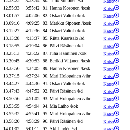
12.53:25
3:53:34
80
.
Timo
Suhonen
/
sd
Katso
12.55:33
3:55:42
81
.
Hanna
Kosonen
/
kesk
Katso
13.01:57
4:02:06
82
.
Oskari
Valtola
/
kok
Katso
13.09:16
4:09:25
83
.
Markku
Siponen
/
kesk
Katso
13.12:27
4:12:36
84
.
Oskari
Valtola
/
kok
Katso
13.13:28
4:13:37
85
.
Riitta
Kaarisalo
/
sd
Katso
13.18:55
4:19:04
86
.
Päivi
Räsänen
/
kd
Katso
13.25:13
4:25:22
87
.
Juha
Hänninen
/
kok
Katso
13.30:45
4:30:53
88
.
Eerikki
Viljanen
/
kesk
Katso
13.33:56
4:34:05
89
.
Hanna
Kosonen
/
kesk
Katso
13.37:15
4:37:24
90
.
Mari
Holopainen
/
vihr
Katso
13.44:27
4:44:36
91
.
Oskari
Valtola
/
kok
Katso
13.47:43
4:47:52
92
.
Päivi
Räsänen
/
kd
Katso
13.50:56
4:51:05
93
.
Mari
Holopainen
/
vihr
Katso
13.53:55
4:54:04
94
.
Mia
Laiho
/
kok
Katso
13.55:32
4:55:41
95
.
Mari
Holopainen
/
vihr
Katso
13.58:20
4:58:29
96
.
Päivi
Räsänen
/
kd
Katso
14.01:02
5:01:11
97
.
Aki
Lindén
/
sd
Katso