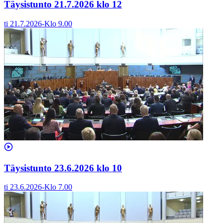
Täysistunto 21.7.2026 klo 12
ti 21.7.2026
-
Klo
9.00
Täysistunto 23.6.2026 klo 10
ti 23.6.2026
-
Klo
7.00