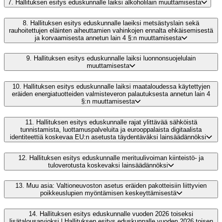
7.
Hallituksen esitys eduskunnalle laiksi alkoholilain muuttamisesta
8.
Hallituksen esitys eduskunnalle laeiksi metsästyslain sekä
rauhoitettujen eläinten aiheuttamien vahinkojen ennalta ehkäisemisestä
ja korvaamisesta annetun lain 4 §:n muuttamisesta
9.
Hallituksen esitys eduskunnalle laiksi luonnonsuojelulain
muuttamisesta
10.
Hallituksen esitys eduskunnalle laiksi maataloudessa käytettyjen
eräiden energiatuotteiden valmisteveron palautuksesta annetun lain 4
§:n muuttamisesta
11.
Hallituksen esitys eduskunnalle rajat ylittävää sähköistä
tunnistamista, luottamuspalveluita ja eurooppalaista digitaalista
identiteettiä koskevaa EU:n asetusta täydentäväksi lainsäädännöksi
12.
Hallituksen esitys eduskunnalle merituulivoiman kiinteistö- ja
tuloverotusta koskevaksi lainsäädännöksi
13.
Muu asia: Valtioneuvoston asetus eräiden pakotteisiin liittyvien
poikkeuslupien myöntämisen keskeyttämisestä
14.
Hallituksen esitys eduskunnalle vuoden 2026 toiseksi
lisätalousarvioksi | Hallituksen esitys eduskunnalle vuoden 2026 toisen