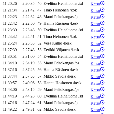
11.20:26
2:20:35
46
.
Eveliina
Heinäluoma
/
sd
Katso
11.21:34
2:21:42
47
.
Timo
Heinonen
/
kok
Katso
11.22:23
2:22:32
48
.
Mauri
Peltokangas
/
ps
Katso
11.22:42
2:22:50
49
.
Hanna
Räsänen
/
kesk
Katso
11.23:39
2:23:48
50
.
Eveliina
Heinäluoma
/
sd
Katso
11.24:42
2:24:51
51
.
Timo
Heinonen
/
kok
Katso
11.25:24
2:25:33
52
.
Vesa
Kallio
/
kesk
Katso
11.27:39
2:27:48
53
.
Eerikki
Viljanen
/
kesk
Katso
11.30:51
2:31:00
54
.
Eveliina
Heinäluoma
/
sd
Katso
11.34:10
2:34:19
55
.
Mauri
Peltokangas
/
ps
Katso
11.37:16
2:37:25
56
.
Hanna
Räsänen
/
kesk
Katso
11.37:44
2:37:53
57
.
Mikko
Savola
/
kesk
Katso
11.39:57
2:40:06
58
.
Hannu
Hoskonen
/
kesk
Katso
11.43:06
2:43:15
59
.
Mauri
Peltokangas
/
ps
Katso
11.44:19
2:44:28
60
.
Eveliina
Heinäluoma
/
sd
Katso
11.47:16
2:47:24
61
.
Mauri
Peltokangas
/
ps
Katso
11.49:22
2:49:31
62
.
Mikko
Savola
/
kesk
Katso