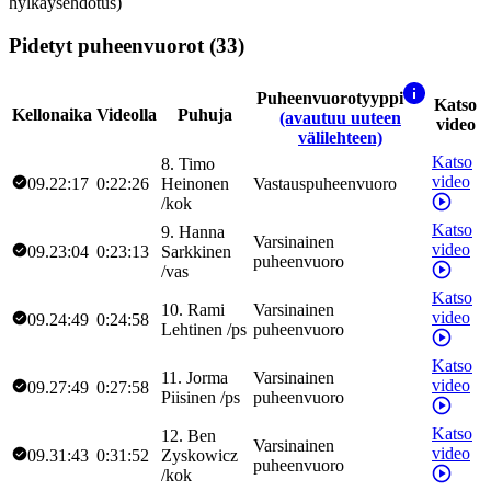
hylkäysehdotus)
Pidetyt puheenvuorot (33)
Puheenvuorotyyppi
Katso
Kellonaika
Videolla
Puhuja
(avautuu uuteen
video
välilehteen)
Katso
8
.
Timo
video
09.22:17
0:22:26
Heinonen
Vastauspuheenvuoro
/
kok
Katso
9
.
Hanna
Varsinainen
video
09.23:04
0:23:13
Sarkkinen
puheenvuoro
/
vas
Katso
10
.
Rami
Varsinainen
video
09.24:49
0:24:58
Lehtinen
/
ps
puheenvuoro
Katso
11
.
Jorma
Varsinainen
video
09.27:49
0:27:58
Piisinen
/
ps
puheenvuoro
Katso
12
.
Ben
Varsinainen
video
09.31:43
0:31:52
Zyskowicz
puheenvuoro
/
kok