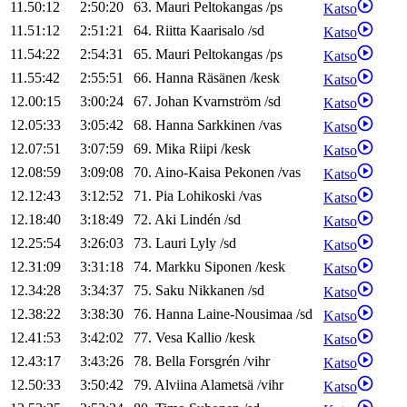
11.50:12
2:50:20
63
.
Mauri
Peltokangas
/
ps
Katso
11.51:12
2:51:21
64
.
Riitta
Kaarisalo
/
sd
Katso
11.54:22
2:54:31
65
.
Mauri
Peltokangas
/
ps
Katso
11.55:42
2:55:51
66
.
Hanna
Räsänen
/
kesk
Katso
12.00:15
3:00:24
67
.
Johan
Kvarnström
/
sd
Katso
12.05:33
3:05:42
68
.
Hanna
Sarkkinen
/
vas
Katso
12.07:51
3:07:59
69
.
Mika
Riipi
/
kesk
Katso
12.08:59
3:09:08
70
.
Aino-Kaisa
Pekonen
/
vas
Katso
12.12:43
3:12:52
71
.
Pia
Lohikoski
/
vas
Katso
12.18:40
3:18:49
72
.
Aki
Lindén
/
sd
Katso
12.25:54
3:26:03
73
.
Lauri
Lyly
/
sd
Katso
12.31:09
3:31:18
74
.
Markku
Siponen
/
kesk
Katso
12.34:28
3:34:37
75
.
Saku
Nikkanen
/
sd
Katso
12.38:22
3:38:30
76
.
Hanna
Laine-Nousimaa
/
sd
Katso
12.41:53
3:42:02
77
.
Vesa
Kallio
/
kesk
Katso
12.43:17
3:43:26
78
.
Bella
Forsgrén
/
vihr
Katso
12.50:33
3:50:42
79
.
Alviina
Alametsä
/
vihr
Katso