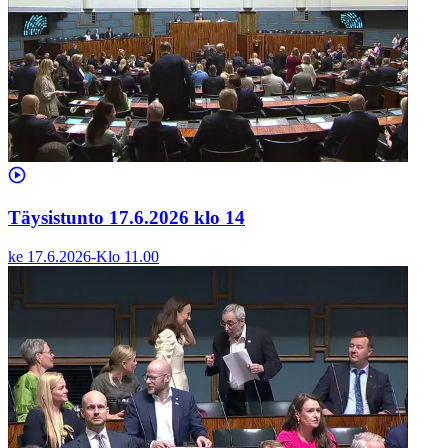
Täysistunto 17.6.2026 klo 14
ke 17.6.2026
-
Klo
11.00