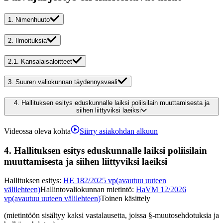
1.
Nimenhuuto
2.
Ilmoituksia
2.1.
Kansalaisaloitteet
3.
Suuren valiokunnan täydennysvaali
4.
Hallituksen esitys eduskunnalle laiksi poliisilain muuttamisesta ja
siihen liittyviksi laeiksi
Videossa oleva kohta
Siirry asiakohdan alkuun
4.
Hallituksen esitys eduskunnalle laiksi poliisilain
muuttamisesta ja siihen liittyviksi laeiksi
Hallituksen esitys
:
HE 182/2025 vp
(avautuu uuteen
välilehteen)
Hallintovaliokunnan mietintö
:
HaVM 12/2026
vp
(avautuu uuteen välilehteen)
Toinen käsittely
(mietintöön sisältyy kaksi vastalausetta, joissa §-muutosehdotuksia ja