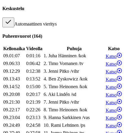
Keskustelu
Automaattinen vieritys
Puheenvuorot
(
164
)
Kellonaika
Videolla
Puhuja
Katso
09.01:07
0:01:16
1
.
Juha
Hänninen
/
kok
Katso
09.06:33
0:06:42
2
.
Timo
Vornanen
/
tv
Katso
09.12:29
0:12:38
3
.
Jenni
Pitko
/
vihr
Katso
09.13:43
0:13:52
4
.
Ben
Zyskowicz
/
kok
Katso
09.14:52
0:15:00
5
.
Timo
Heinonen
/
kok
Katso
09.20:08
0:20:17
6
.
Aki
Lindén
/
sd
Katso
09.21:30
0:21:39
7
.
Jenni
Pitko
/
vihr
Katso
09.22:17
0:22:26
8
.
Timo
Heinonen
/
kok
Katso
09.23:04
0:23:13
9
.
Hanna
Sarkkinen
/
vas
Katso
09.24:49
0:24:58
10
.
Rami
Lehtinen
/
ps
Katso
09.27:49
0:27:58
11
.
Jorma
Piisinen
/
ps