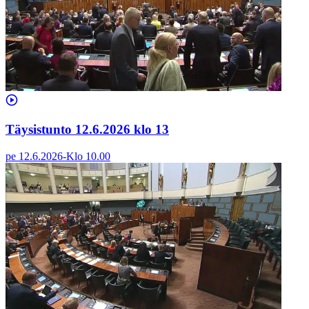
Täysistunto 12.6.2026 klo 13
pe 12.6.2026
-
Klo
10.00