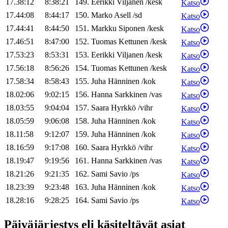
17.38:12
8:38:21
149
.
Eerikki
Viljanen
/
kesk
Katso
17.44:08
8:44:17
150
.
Marko
Asell
/
sd
Katso
17.44:41
8:44:50
151
.
Markku
Siponen
/
kesk
Katso
17.46:51
8:47:00
152
.
Tuomas
Kettunen
/
kesk
Katso
17.53:23
8:53:31
153
.
Eerikki
Viljanen
/
kesk
Katso
17.56:18
8:56:26
154
.
Tuomas
Kettunen
/
kesk
Katso
17.58:34
8:58:43
155
.
Juha
Hänninen
/
kok
Katso
18.02:06
9:02:15
156
.
Hanna
Sarkkinen
/
vas
Katso
18.03:55
9:04:04
157
.
Saara
Hyrkkö
/
vihr
Katso
18.05:59
9:06:08
158
.
Juha
Hänninen
/
kok
Katso
18.11:58
9:12:07
159
.
Juha
Hänninen
/
kok
Katso
18.16:59
9:17:08
160
.
Saara
Hyrkkö
/
vihr
Katso
18.19:47
9:19:56
161
.
Hanna
Sarkkinen
/
vas
Katso
18.21:26
9:21:35
162
.
Sami
Savio
/
ps
Katso
18.23:39
9:23:48
163
.
Juha
Hänninen
/
kok
Katso
18.28:16
9:28:25
164
.
Sami
Savio
/
ps
Katso
Päiväjärjestys eli käsiteltävät asiat