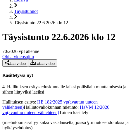
Täysistunnot
Täysistunto 22.6.2026 klo 12
Täysistunto 22.6.2026 klo 12
70
/
2026
vp
Tallenne
Ohita videosoitin
Jaa video
Lataa video
Käsittelyssä nyt
4.
Hallituksen esitys eduskunnalle laiksi poliisilain muuttamisesta ja
siihen liittyviksi laeiksi
Hallituksen esitys
:
HE 182/2025 vp
(avautuu uuteen
välilehteen)
Hallintovaliokunnan mietintö
:
HaVM 12/2026
vp
(avautuu uuteen välilehteen)
Toinen käsittely
(mietintöön sisältyy kaksi vastalausetta, joissa §-muutosehdotuksia ja
hylkäysehdotus)