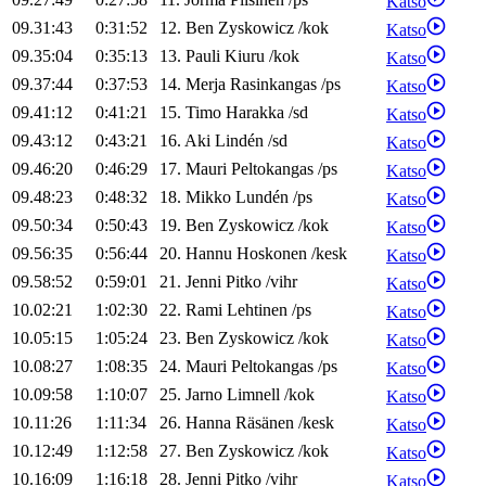
Katso
09.31:43
0:31:52
12
.
Ben
Zyskowicz
/
kok
Katso
09.35:04
0:35:13
13
.
Pauli
Kiuru
/
kok
Katso
09.37:44
0:37:53
14
.
Merja
Rasinkangas
/
ps
Katso
09.41:12
0:41:21
15
.
Timo
Harakka
/
sd
Katso
09.43:12
0:43:21
16
.
Aki
Lindén
/
sd
Katso
09.46:20
0:46:29
17
.
Mauri
Peltokangas
/
ps
Katso
09.48:23
0:48:32
18
.
Mikko
Lundén
/
ps
Katso
09.50:34
0:50:43
19
.
Ben
Zyskowicz
/
kok
Katso
09.56:35
0:56:44
20
.
Hannu
Hoskonen
/
kesk
Katso
09.58:52
0:59:01
21
.
Jenni
Pitko
/
vihr
Katso
10.02:21
1:02:30
22
.
Rami
Lehtinen
/
ps
Katso
10.05:15
1:05:24
23
.
Ben
Zyskowicz
/
kok
Katso
10.08:27
1:08:35
24
.
Mauri
Peltokangas
/
ps
Katso
10.09:58
1:10:07
25
.
Jarno
Limnell
/
kok
Katso
10.11:26
1:11:34
26
.
Hanna
Räsänen
/
kesk
Katso
10.12:49
1:12:58
27
.
Ben
Zyskowicz
/
kok
Katso
10.16:09
1:16:18
28
.
Jenni
Pitko
/
vihr
Katso