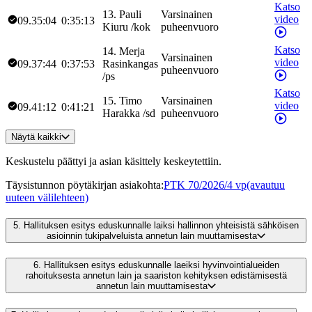
Katso
13
.
Pauli
Varsinainen
video
09.35:04
0:35:13
Kiuru
/
kok
puheenvuoro
Katso
14
.
Merja
Varsinainen
video
09.37:44
0:37:53
Rasinkangas
puheenvuoro
/
ps
Katso
15
.
Timo
Varsinainen
video
09.41:12
0:41:21
Harakka
/
sd
puheenvuoro
Näytä kaikki
Keskustelu päättyi ja asian käsittely keskeytettiin.
Täysistunnon pöytäkirjan asiakohta
:
PTK 70/2026/4 vp
(avautuu
uuteen välilehteen)
5.
Hallituksen esitys eduskunnalle laiksi hallinnon yhteisistä sähköisen
asioinnin tukipalveluista annetun lain muuttamisesta
6.
Hallituksen esitys eduskunnalle laeiksi hyvinvointialueiden
rahoituksesta annetun lain ja saariston kehityksen edistämisestä
annetun lain muuttamisesta