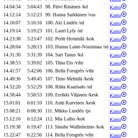
14.04:34
5:04:43
98
.
Päivi
Räsänen
/
kd
Katso
14.12:14
5:12:23
99
.
Hanna
Sarkkinen
/
vas
Katso
14.16:07
5:16:16
100
.
Aki
Lindén
/
sd
Katso
14.19:14
5:19:23
101
.
Lauri
Lyly
/
sd
Katso
14.23:38
5:23:47
102
.
Pertti
Hemmilä
/
kok
Katso
14.28:04
5:28:13
103
.
Hanna
Laine-Nousimaa
/
sd
Katso
14.31:30
5:31:39
104
.
Sari
Tanus
/
kd
Katso
14.38:53
5:39:02
105
.
Tiina
Elo
/
vihr
Katso
14.41:57
5:42:06
106
.
Bella
Forsgrén
/
vihr
Katso
14.49:36
5:49:45
107
.
Timo
Mehtälä
/
kesk
Katso
14.52:20
5:52:29
108
.
Riitta
Kaarisalo
/
sd
Katso
14.58:44
5:58:53
109
.
Eerikki
Viljanen
/
kesk
Katso
15.01:01
6:01:10
110
.
Antti
Kurvinen
/
kesk
Katso
15.08:21
6:08:30
111
.
Mikko
Lundén
/
ps
Katso
15.12:16
6:12:24
112
.
Mia
Laiho
/
kok
Katso
15.19:38
6:19:47
113
.
Sinuhe
Wallinheimo
/
kok
Katso
15.22:47
6:22:56
114
.
Bella
Forsgrén
/
vihr
Katso