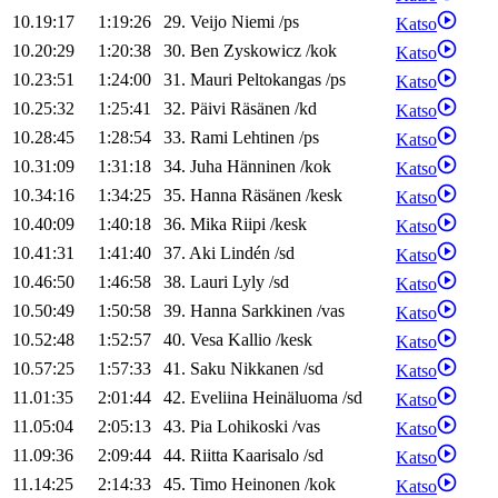
10.19:17
1:19:26
29
.
Veijo
Niemi
/
ps
Katso
10.20:29
1:20:38
30
.
Ben
Zyskowicz
/
kok
Katso
10.23:51
1:24:00
31
.
Mauri
Peltokangas
/
ps
Katso
10.25:32
1:25:41
32
.
Päivi
Räsänen
/
kd
Katso
10.28:45
1:28:54
33
.
Rami
Lehtinen
/
ps
Katso
10.31:09
1:31:18
34
.
Juha
Hänninen
/
kok
Katso
10.34:16
1:34:25
35
.
Hanna
Räsänen
/
kesk
Katso
10.40:09
1:40:18
36
.
Mika
Riipi
/
kesk
Katso
10.41:31
1:41:40
37
.
Aki
Lindén
/
sd
Katso
10.46:50
1:46:58
38
.
Lauri
Lyly
/
sd
Katso
10.50:49
1:50:58
39
.
Hanna
Sarkkinen
/
vas
Katso
10.52:48
1:52:57
40
.
Vesa
Kallio
/
kesk
Katso
10.57:25
1:57:33
41
.
Saku
Nikkanen
/
sd
Katso
11.01:35
2:01:44
42
.
Eveliina
Heinäluoma
/
sd
Katso
11.05:04
2:05:13
43
.
Pia
Lohikoski
/
vas
Katso
11.09:36
2:09:44
44
.
Riitta
Kaarisalo
/
sd
Katso
11.14:25
2:14:33
45
.
Timo
Heinonen
/
kok
Katso