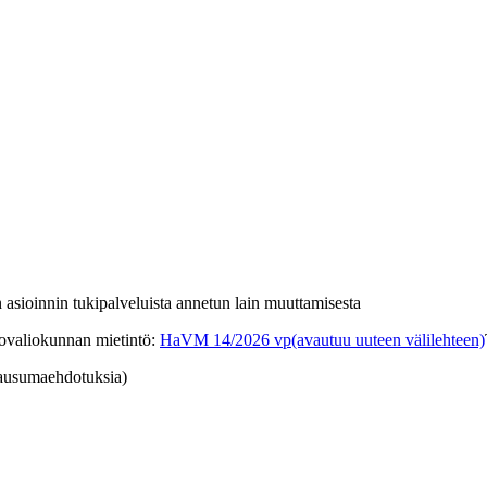
n asioinnin tukipalveluista annetun lain muuttamisesta
tovaliokunnan mietintö
:
HaVM 14/2026 vp
(avautuu uuteen välilehteen)
 lausumaehdotuksia)