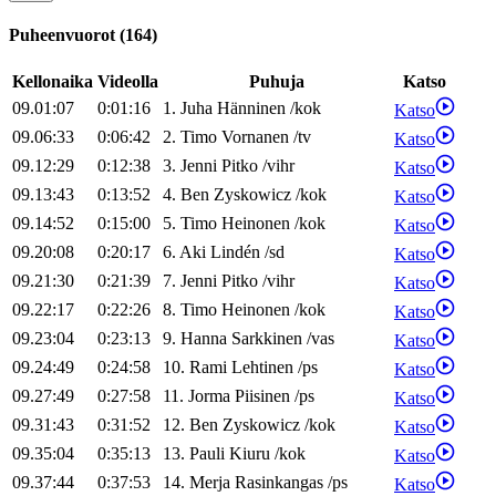
Puheenvuorot
(
164
)
Kellonaika
Videolla
Puhuja
Katso
09.01:07
0:01:16
1
.
Juha
Hänninen
/
kok
Katso
09.06:33
0:06:42
2
.
Timo
Vornanen
/
tv
Katso
09.12:29
0:12:38
3
.
Jenni
Pitko
/
vihr
Katso
09.13:43
0:13:52
4
.
Ben
Zyskowicz
/
kok
Katso
09.14:52
0:15:00
5
.
Timo
Heinonen
/
kok
Katso
09.20:08
0:20:17
6
.
Aki
Lindén
/
sd
Katso
09.21:30
0:21:39
7
.
Jenni
Pitko
/
vihr
Katso
09.22:17
0:22:26
8
.
Timo
Heinonen
/
kok
Katso
09.23:04
0:23:13
9
.
Hanna
Sarkkinen
/
vas
Katso
09.24:49
0:24:58
10
.
Rami
Lehtinen
/
ps
Katso
09.27:49
0:27:58
11
.
Jorma
Piisinen
/
ps
Katso
09.31:43
0:31:52
12
.
Ben
Zyskowicz
/
kok
Katso
09.35:04
0:35:13
13
.
Pauli
Kiuru
/
kok
Katso
09.37:44
0:37:53
14
.
Merja
Rasinkangas
/
ps
Katso