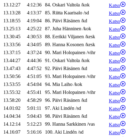
13.12:27
4:12:36
84
.
Oskari
Valtola
/
kok
Katso
13.13:28
4:13:37
85
.
Riitta
Kaarisalo
/
sd
Katso
13.18:55
4:19:04
86
.
Päivi
Räsänen
/
kd
Katso
13.25:13
4:25:22
87
.
Juha
Hänninen
/
kok
Katso
13.30:45
4:30:53
88
.
Eerikki
Viljanen
/
kesk
Katso
13.33:56
4:34:05
89
.
Hanna
Kosonen
/
kesk
Katso
13.37:15
4:37:24
90
.
Mari
Holopainen
/
vihr
Katso
13.44:27
4:44:36
91
.
Oskari
Valtola
/
kok
Katso
13.47:43
4:47:52
92
.
Päivi
Räsänen
/
kd
Katso
13.50:56
4:51:05
93
.
Mari
Holopainen
/
vihr
Katso
13.53:55
4:54:04
94
.
Mia
Laiho
/
kok
Katso
13.55:32
4:55:41
95
.
Mari
Holopainen
/
vihr
Katso
13.58:20
4:58:29
96
.
Päivi
Räsänen
/
kd
Katso
14.01:02
5:01:11
97
.
Aki
Lindén
/
sd
Katso
14.04:34
5:04:43
98
.
Päivi
Räsänen
/
kd
Katso
14.12:14
5:12:23
99
.
Hanna
Sarkkinen
/
vas
Katso
14.16:07
5:16:16
100
.
Aki
Lindén
/
sd
Katso