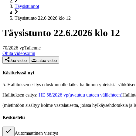
Täysistunnot
Täysistunto 22.6.2026 klo 12
Täysistunto 22.6.2026 klo 12
70
/
2026
vp
Tallenne
Ohita videosoitin
Jaa video
Lataa video
Käsittelyssä nyt
5.
Hallituksen esitys eduskunnalle laiksi hallinnon yhteisistä sähköise
Hallituksen esitys
:
HE 58/2026 vp
(avautuu uuteen välilehteen)
Hallin
(mietintöön sisältyy kolme vastalausetta, joissa hylkäysehdotuksia ja
Keskustelu
Automaattinen vieritys