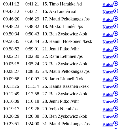
09.41:12
0:41:21
15
.
Timo
Harakka
/
sd
Katso
09.43:12
0:43:21
16
.
Aki
Lindén
/
sd
Katso
09.46:20
0:46:29
17
.
Mauri
Peltokangas
/
ps
Katso
09.48:23
0:48:32
18
.
Mikko
Lundén
/
ps
Katso
09.50:34
0:50:43
19
.
Ben
Zyskowicz
/
kok
Katso
09.56:35
0:56:44
20
.
Hannu
Hoskonen
/
kesk
Katso
09.58:52
0:59:01
21
.
Jenni
Pitko
/
vihr
Katso
10.02:21
1:02:30
22
.
Rami
Lehtinen
/
ps
Katso
10.05:15
1:05:24
23
.
Ben
Zyskowicz
/
kok
Katso
10.08:27
1:08:35
24
.
Mauri
Peltokangas
/
ps
Katso
10.09:58
1:10:07
25
.
Jarno
Limnell
/
kok
Katso
10.11:26
1:11:34
26
.
Hanna
Räsänen
/
kesk
Katso
10.12:49
1:12:58
27
.
Ben
Zyskowicz
/
kok
Katso
10.16:09
1:16:18
28
.
Jenni
Pitko
/
vihr
Katso
10.19:17
1:19:26
29
.
Veijo
Niemi
/
ps
Katso
10.20:29
1:20:38
30
.
Ben
Zyskowicz
/
kok
Katso
10.23:51
1:24:00
31
.
Mauri
Peltokangas
/
ps
Katso