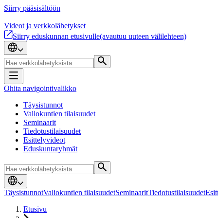
Siirry pääsisältöön
Videot ja verkkolähetykset
Siirry eduskunnan etusivulle
(avautuu uuteen välilehteen)
Ohita navigointivalikko
Täysistunnot
Valiokuntien tilaisuudet
Seminaarit
Tiedotustilaisuudet
Esittelyvideot
Eduskuntaryhmät
Täysistunnot
Valiokuntien tilaisuudet
Seminaarit
Tiedotustilaisuudet
Esit
Etusivu