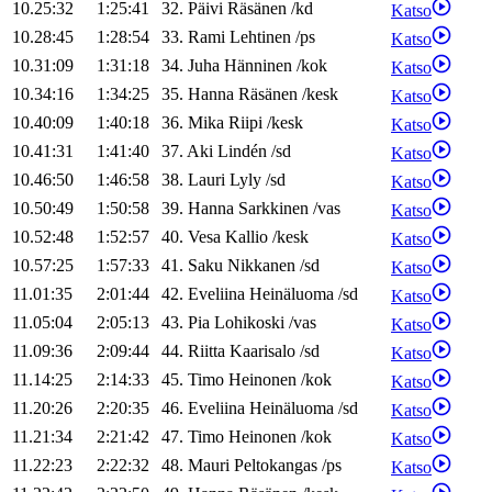
10.25:32
1:25:41
32
.
Päivi
Räsänen
/
kd
Katso
10.28:45
1:28:54
33
.
Rami
Lehtinen
/
ps
Katso
10.31:09
1:31:18
34
.
Juha
Hänninen
/
kok
Katso
10.34:16
1:34:25
35
.
Hanna
Räsänen
/
kesk
Katso
10.40:09
1:40:18
36
.
Mika
Riipi
/
kesk
Katso
10.41:31
1:41:40
37
.
Aki
Lindén
/
sd
Katso
10.46:50
1:46:58
38
.
Lauri
Lyly
/
sd
Katso
10.50:49
1:50:58
39
.
Hanna
Sarkkinen
/
vas
Katso
10.52:48
1:52:57
40
.
Vesa
Kallio
/
kesk
Katso
10.57:25
1:57:33
41
.
Saku
Nikkanen
/
sd
Katso
11.01:35
2:01:44
42
.
Eveliina
Heinäluoma
/
sd
Katso
11.05:04
2:05:13
43
.
Pia
Lohikoski
/
vas
Katso
11.09:36
2:09:44
44
.
Riitta
Kaarisalo
/
sd
Katso
11.14:25
2:14:33
45
.
Timo
Heinonen
/
kok
Katso
11.20:26
2:20:35
46
.
Eveliina
Heinäluoma
/
sd
Katso
11.21:34
2:21:42
47
.
Timo
Heinonen
/
kok
Katso
11.22:23
2:22:32
48
.
Mauri
Peltokangas
/
ps
Katso