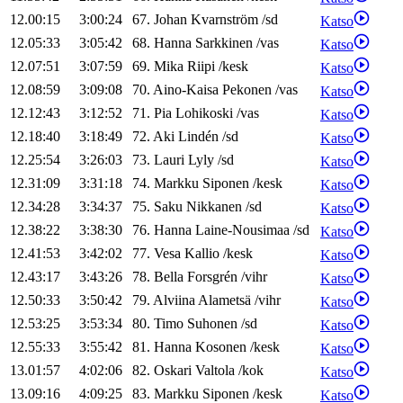
12.00:15
3:00:24
67
.
Johan
Kvarnström
/
sd
Katso
12.05:33
3:05:42
68
.
Hanna
Sarkkinen
/
vas
Katso
12.07:51
3:07:59
69
.
Mika
Riipi
/
kesk
Katso
12.08:59
3:09:08
70
.
Aino-Kaisa
Pekonen
/
vas
Katso
12.12:43
3:12:52
71
.
Pia
Lohikoski
/
vas
Katso
12.18:40
3:18:49
72
.
Aki
Lindén
/
sd
Katso
12.25:54
3:26:03
73
.
Lauri
Lyly
/
sd
Katso
12.31:09
3:31:18
74
.
Markku
Siponen
/
kesk
Katso
12.34:28
3:34:37
75
.
Saku
Nikkanen
/
sd
Katso
12.38:22
3:38:30
76
.
Hanna
Laine-Nousimaa
/
sd
Katso
12.41:53
3:42:02
77
.
Vesa
Kallio
/
kesk
Katso
12.43:17
3:43:26
78
.
Bella
Forsgrén
/
vihr
Katso
12.50:33
3:50:42
79
.
Alviina
Alametsä
/
vihr
Katso
12.53:25
3:53:34
80
.
Timo
Suhonen
/
sd
Katso
12.55:33
3:55:42
81
.
Hanna
Kosonen
/
kesk
Katso
13.01:57
4:02:06
82
.
Oskari
Valtola
/
kok
Katso
13.09:16
4:09:25
83
.
Markku
Siponen
/
kesk
Katso