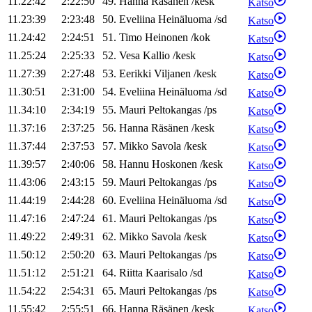
11.22:42
2:22:50
49
.
Hanna
Räsänen
/
kesk
Katso
11.23:39
2:23:48
50
.
Eveliina
Heinäluoma
/
sd
Katso
11.24:42
2:24:51
51
.
Timo
Heinonen
/
kok
Katso
11.25:24
2:25:33
52
.
Vesa
Kallio
/
kesk
Katso
11.27:39
2:27:48
53
.
Eerikki
Viljanen
/
kesk
Katso
11.30:51
2:31:00
54
.
Eveliina
Heinäluoma
/
sd
Katso
11.34:10
2:34:19
55
.
Mauri
Peltokangas
/
ps
Katso
11.37:16
2:37:25
56
.
Hanna
Räsänen
/
kesk
Katso
11.37:44
2:37:53
57
.
Mikko
Savola
/
kesk
Katso
11.39:57
2:40:06
58
.
Hannu
Hoskonen
/
kesk
Katso
11.43:06
2:43:15
59
.
Mauri
Peltokangas
/
ps
Katso
11.44:19
2:44:28
60
.
Eveliina
Heinäluoma
/
sd
Katso
11.47:16
2:47:24
61
.
Mauri
Peltokangas
/
ps
Katso
11.49:22
2:49:31
62
.
Mikko
Savola
/
kesk
Katso
11.50:12
2:50:20
63
.
Mauri
Peltokangas
/
ps
Katso
11.51:12
2:51:21
64
.
Riitta
Kaarisalo
/
sd
Katso
11.54:22
2:54:31
65
.
Mauri
Peltokangas
/
ps
Katso
11.55:42
2:55:51
66
.
Hanna
Räsänen
/
kesk
Katso