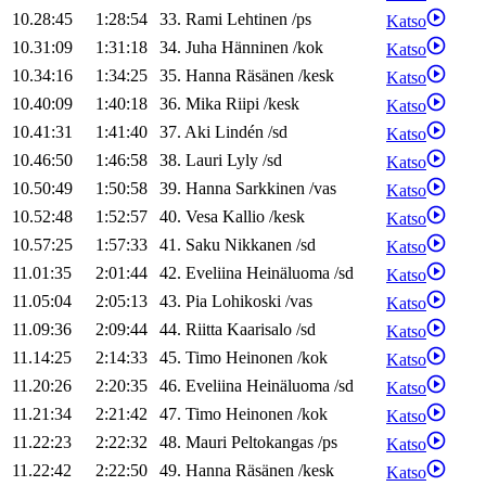
10.28:45
1:28:54
33
.
Rami
Lehtinen
/
ps
Katso
10.31:09
1:31:18
34
.
Juha
Hänninen
/
kok
Katso
10.34:16
1:34:25
35
.
Hanna
Räsänen
/
kesk
Katso
10.40:09
1:40:18
36
.
Mika
Riipi
/
kesk
Katso
10.41:31
1:41:40
37
.
Aki
Lindén
/
sd
Katso
10.46:50
1:46:58
38
.
Lauri
Lyly
/
sd
Katso
10.50:49
1:50:58
39
.
Hanna
Sarkkinen
/
vas
Katso
10.52:48
1:52:57
40
.
Vesa
Kallio
/
kesk
Katso
10.57:25
1:57:33
41
.
Saku
Nikkanen
/
sd
Katso
11.01:35
2:01:44
42
.
Eveliina
Heinäluoma
/
sd
Katso
11.05:04
2:05:13
43
.
Pia
Lohikoski
/
vas
Katso
11.09:36
2:09:44
44
.
Riitta
Kaarisalo
/
sd
Katso
11.14:25
2:14:33
45
.
Timo
Heinonen
/
kok
Katso
11.20:26
2:20:35
46
.
Eveliina
Heinäluoma
/
sd
Katso
11.21:34
2:21:42
47
.
Timo
Heinonen
/
kok
Katso
11.22:23
2:22:32
48
.
Mauri
Peltokangas
/
ps
Katso
11.22:42
2:22:50
49
.
Hanna
Räsänen
/
kesk
Katso