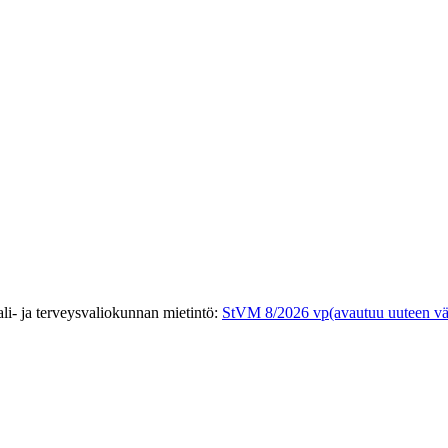
ali- ja terveysvaliokunnan mietintö
:
StVM 8/2026 vp
(avautuu uuteen vä