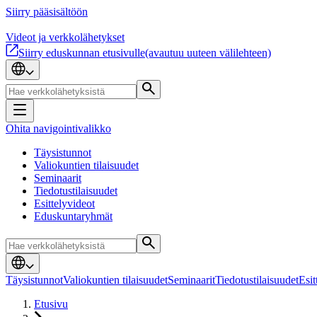
Siirry pääsisältöön
Videot ja verkkolähetykset
Siirry eduskunnan etusivulle
(avautuu uuteen välilehteen)
Ohita navigointivalikko
Täysistunnot
Valiokuntien tilaisuudet
Seminaarit
Tiedotustilaisuudet
Esittelyvideot
Eduskuntaryhmät
Täysistunnot
Valiokuntien tilaisuudet
Seminaarit
Tiedotustilaisuudet
Esit
Etusivu