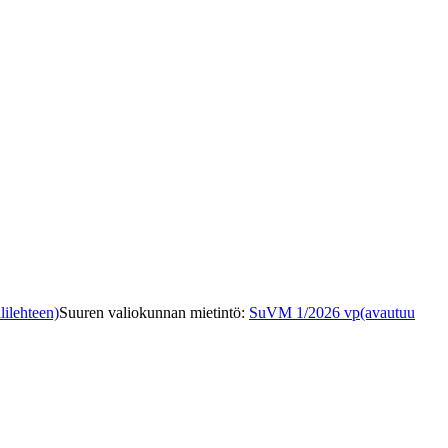
lilehteen)
Suuren valiokunnan mietintö
:
SuVM 1/2026 vp
(avautuu