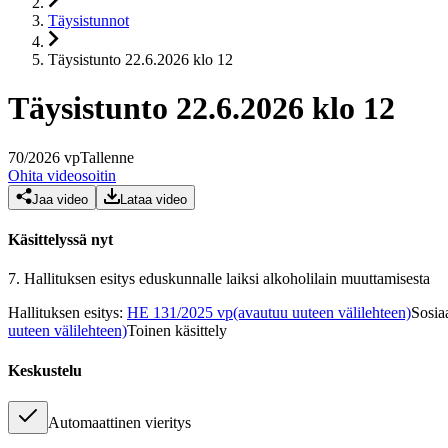
Täysistunnot
Täysistunto 22.6.2026 klo 12
Täysistunto 22.6.2026 klo 12
70
/
2026
vp
Tallenne
Ohita videosoitin
Jaa video
Lataa video
Käsittelyssä nyt
7.
Hallituksen esitys eduskunnalle laiksi alkoholilain muuttamisesta
Hallituksen esitys
:
HE 131/2025 vp
(avautuu uuteen välilehteen)
Sosia
uuteen välilehteen)
Toinen käsittely
Keskustelu
Automaattinen vieritys