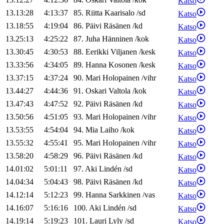
Katso
13.13:28
4:13:37
85
.
Riitta
Kaarisalo
/
sd
Katso
13.18:55
4:19:04
86
.
Päivi
Räsänen
/
kd
Katso
13.25:13
4:25:22
87
.
Juha
Hänninen
/
kok
Katso
13.30:45
4:30:53
88
.
Eerikki
Viljanen
/
kesk
Katso
13.33:56
4:34:05
89
.
Hanna
Kosonen
/
kesk
Katso
13.37:15
4:37:24
90
.
Mari
Holopainen
/
vihr
Katso
13.44:27
4:44:36
91
.
Oskari
Valtola
/
kok
Katso
13.47:43
4:47:52
92
.
Päivi
Räsänen
/
kd
Katso
13.50:56
4:51:05
93
.
Mari
Holopainen
/
vihr
Katso
13.53:55
4:54:04
94
.
Mia
Laiho
/
kok
Katso
13.55:32
4:55:41
95
.
Mari
Holopainen
/
vihr
Katso
13.58:20
4:58:29
96
.
Päivi
Räsänen
/
kd
Katso
14.01:02
5:01:11
97
.
Aki
Lindén
/
sd
Katso
14.04:34
5:04:43
98
.
Päivi
Räsänen
/
kd
Katso
14.12:14
5:12:23
99
.
Hanna
Sarkkinen
/
vas
Katso
14.16:07
5:16:16
100
.
Aki
Lindén
/
sd
Katso
14.19:14
5:19:23
101
.
Lauri
Lyly
/
sd
Katso