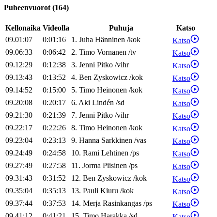
Puheenvuorot
(
164
)
Kellonaika
Videolla
Puhuja
Katso
09.01:07
0:01:16
1
.
Juha
Hänninen
/
kok
Katso
09.06:33
0:06:42
2
.
Timo
Vornanen
/
tv
Katso
09.12:29
0:12:38
3
.
Jenni
Pitko
/
vihr
Katso
09.13:43
0:13:52
4
.
Ben
Zyskowicz
/
kok
Katso
09.14:52
0:15:00
5
.
Timo
Heinonen
/
kok
Katso
09.20:08
0:20:17
6
.
Aki
Lindén
/
sd
Katso
09.21:30
0:21:39
7
.
Jenni
Pitko
/
vihr
Katso
09.22:17
0:22:26
8
.
Timo
Heinonen
/
kok
Katso
09.23:04
0:23:13
9
.
Hanna
Sarkkinen
/
vas
Katso
09.24:49
0:24:58
10
.
Rami
Lehtinen
/
ps
Katso
09.27:49
0:27:58
11
.
Jorma
Piisinen
/
ps
Katso
09.31:43
0:31:52
12
.
Ben
Zyskowicz
/
kok
Katso
09.35:04
0:35:13
13
.
Pauli
Kiuru
/
kok
Katso
09.37:44
0:37:53
14
.
Merja
Rasinkangas
/
ps
Katso
09.41:12
0:41:21
15
.
Timo
Harakka
/
sd
Katso