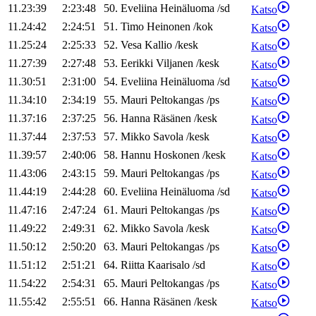
11.23:39
2:23:48
50
.
Eveliina
Heinäluoma
/
sd
Katso
11.24:42
2:24:51
51
.
Timo
Heinonen
/
kok
Katso
11.25:24
2:25:33
52
.
Vesa
Kallio
/
kesk
Katso
11.27:39
2:27:48
53
.
Eerikki
Viljanen
/
kesk
Katso
11.30:51
2:31:00
54
.
Eveliina
Heinäluoma
/
sd
Katso
11.34:10
2:34:19
55
.
Mauri
Peltokangas
/
ps
Katso
11.37:16
2:37:25
56
.
Hanna
Räsänen
/
kesk
Katso
11.37:44
2:37:53
57
.
Mikko
Savola
/
kesk
Katso
11.39:57
2:40:06
58
.
Hannu
Hoskonen
/
kesk
Katso
11.43:06
2:43:15
59
.
Mauri
Peltokangas
/
ps
Katso
11.44:19
2:44:28
60
.
Eveliina
Heinäluoma
/
sd
Katso
11.47:16
2:47:24
61
.
Mauri
Peltokangas
/
ps
Katso
11.49:22
2:49:31
62
.
Mikko
Savola
/
kesk
Katso
11.50:12
2:50:20
63
.
Mauri
Peltokangas
/
ps
Katso
11.51:12
2:51:21
64
.
Riitta
Kaarisalo
/
sd
Katso
11.54:22
2:54:31
65
.
Mauri
Peltokangas
/
ps
Katso
11.55:42
2:55:51
66
.
Hanna
Räsänen
/
kesk
Katso