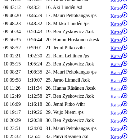
09.43:12
0:43:21
16
.
Aki
Lindén
/
sd
Katso
09.46:20
0:46:29
17
.
Mauri
Peltokangas
/
ps
Katso
09.48:23
0:48:32
18
.
Mikko
Lundén
/
ps
Katso
09.50:34
0:50:43
19
.
Ben
Zyskowicz
/
kok
Katso
09.56:35
0:56:44
20
.
Hannu
Hoskonen
/
kesk
Katso
09.58:52
0:59:01
21
.
Jenni
Pitko
/
vihr
Katso
10.02:21
1:02:30
22
.
Rami
Lehtinen
/
ps
Katso
10.05:15
1:05:24
23
.
Ben
Zyskowicz
/
kok
Katso
10.08:27
1:08:35
24
.
Mauri
Peltokangas
/
ps
Katso
10.09:58
1:10:07
25
.
Jarno
Limnell
/
kok
Katso
10.11:26
1:11:34
26
.
Hanna
Räsänen
/
kesk
Katso
10.12:49
1:12:58
27
.
Ben
Zyskowicz
/
kok
Katso
10.16:09
1:16:18
28
.
Jenni
Pitko
/
vihr
Katso
10.19:17
1:19:26
29
.
Veijo
Niemi
/
ps
Katso
10.20:29
1:20:38
30
.
Ben
Zyskowicz
/
kok
Katso
10.23:51
1:24:00
31
.
Mauri
Peltokangas
/
ps
Katso
10.25:32
1:25:41
32
.
Päivi
Räsänen
/
kd
Katso